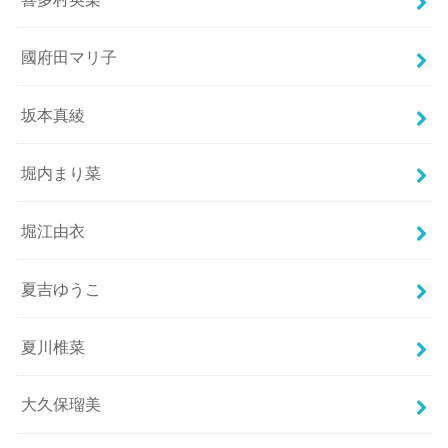
國府田マリ子
坂本真綾
堀内まり菜
堀江由衣
夏吉ゆうこ
夏川椎菜
大久保瑠美