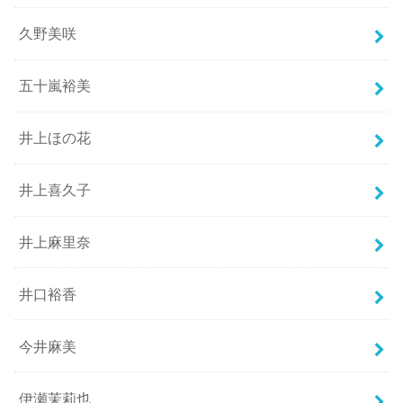
久野美咲
五十嵐裕美
井上ほの花
井上喜久子
井上麻里奈
井口裕香
今井麻美
伊瀬茉莉也