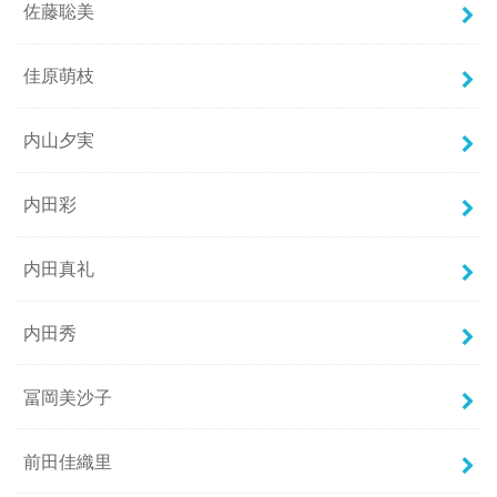
佐藤聡美
佳原萌枝
内山夕実
内田彩
内田真礼
内田秀
冨岡美沙子
前田佳織里