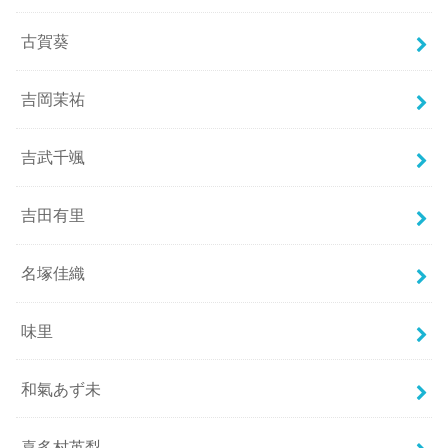
古賀葵
吉岡茉祐
吉武千颯
吉田有里
名塚佳織
味里
和氣あず未
喜多村英梨