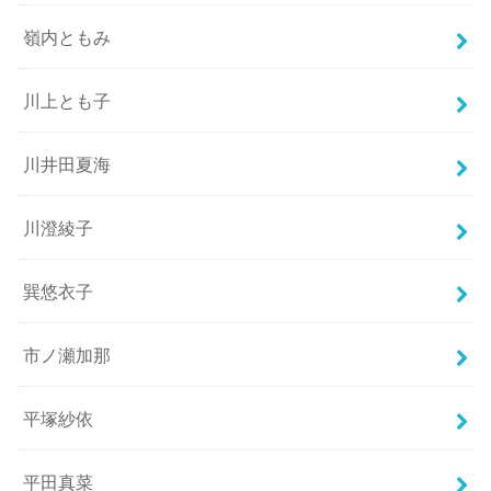
嶺内ともみ
川上とも子
川井田夏海
川澄綾子
巽悠衣子
市ノ瀬加那
平塚紗依
平田真菜