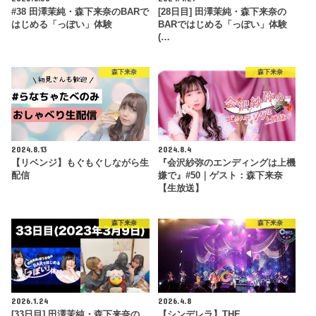
#38 田澤茉純・森下来奈のBARで
[28日目] 田澤茉純・森下来奈の
はじめる「っぽい」体験
BARではじめる「っぽい」体験
(…
森下来奈
森下来奈
2024.8.13
2024.8.4
【リベンジ】もぐもぐしながら生
『会沢紗弥のエンディングは上機
配信
嫌で』#50｜ゲスト：森下来奈
【生放送】
森下来奈
森下来奈
2026.1.24
2026.4.8
[33日目] 田澤茉純・森下来奈の
【シンデレラ】THE