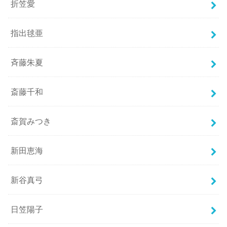
折笠愛
指出毬亜
斉藤朱夏
斎藤千和
斎賀みつき
新田恵海
新谷真弓
日笠陽子