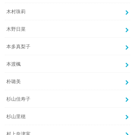
木村珠莉
木野日菜
本多真梨子
本渡楓
朴璐美
杉山佳寿子
杉山里穂
村上奈津実