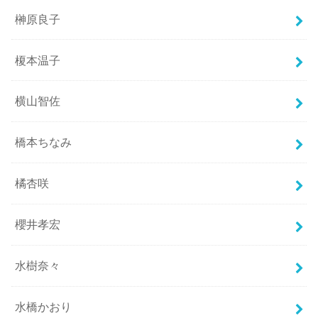
榊原良子
榎本温子
横山智佐
橋本ちなみ
橘杏咲
櫻井孝宏
水樹奈々
水橋かおり