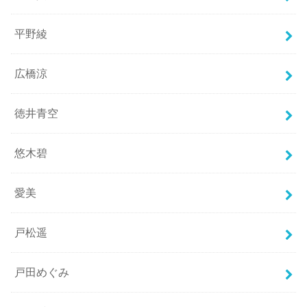
平野綾
広橋涼
徳井青空
悠木碧
愛美
戸松遥
戸田めぐみ