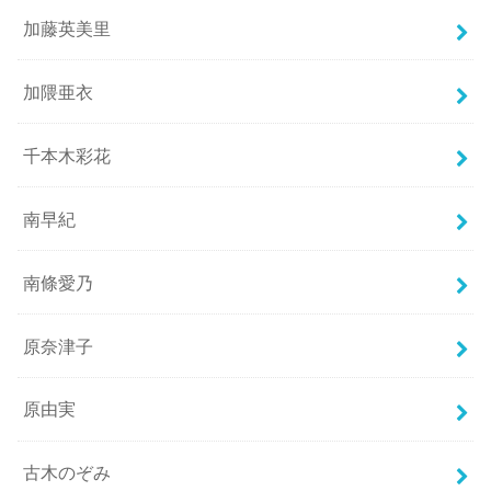
加藤英美里
加隈亜衣
千本木彩花
南早紀
南條愛乃
原奈津子
原由実
古木のぞみ