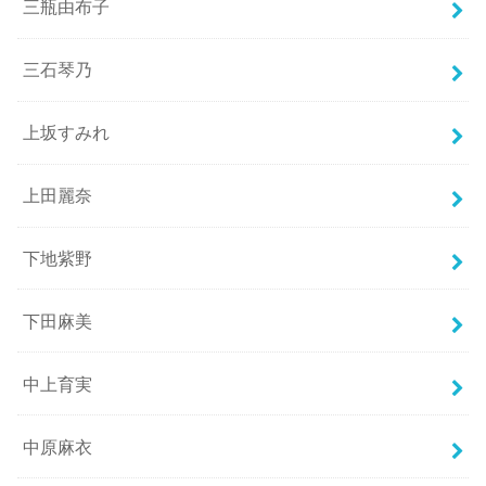
三瓶由布子
三石琴乃
上坂すみれ
上田麗奈
下地紫野
下田麻美
中上育実
中原麻衣