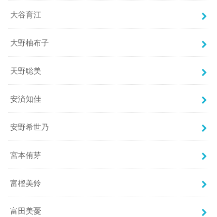
大谷育江
大野柚布子
天野聡美
安済知佳
安野希世乃
宮本侑芽
富樫美鈴
富田美憂