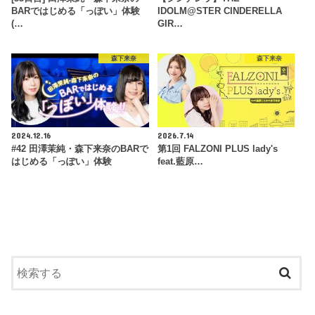
BARではじめる「っぽい」体験
IDOLM@STER CINDERELLA
(…
GIR…
森下来奈
森下来奈
2024.12.16
2026.7.14
#42 田澤茉純・森下来奈のBARで
第1回 FALZONI PLUS lady's
はじめる「っぽい」体験
feat.藍原…