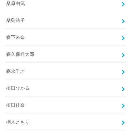
桑原由気
桑島法子
森下来奈
森久保祥太郎
森永千才
植田ひかる
植田佳奈
楠木ともり