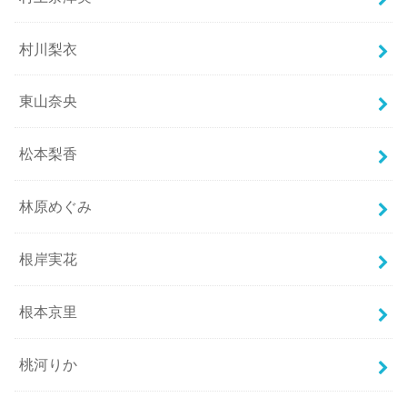
村川梨衣
東山奈央
松本梨香
林原めぐみ
根岸実花
根本京里
桃河りか