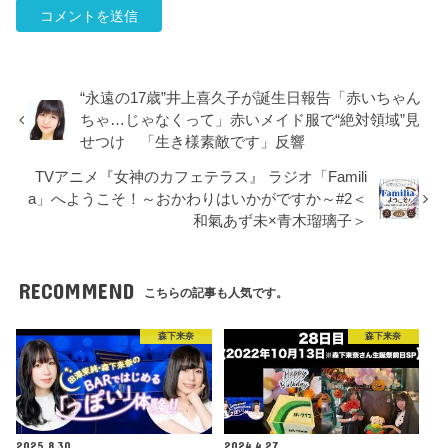
“永遠の17歳”井上喜久子が誕生日報告「赤いちゃん
ちゃ…じゃなくって」赤いメイド服で“絶対領域”見
せつけ 「生き様素敵です」反響
TVアニメ『女神のカフェテラス』 ラジオ「Famili
a」へようこそ！～おかわりはいかがですか～#2＜
和氣あず未×青木瑠璃子＞
RECOMMEND
こちらの記事も人気です。
森下来奈
森下来奈
2025.8.30
2024.4.27