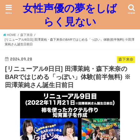
女性声優の夢をしば
menu
search
らく見ない
HOME
森下来奈
[リニューアル9日日] 田澤茉純・森下来奈のBARではじめる「っぽい」体験(前半無料) ※田澤
茉純さん誕生日前日
2024.09.28
森下来奈
[リニューアル9日日] 田澤茉純・森下来奈の
BARではじめる「っぽい」体験(前半無料) ※
田澤茉純さん誕生日前日