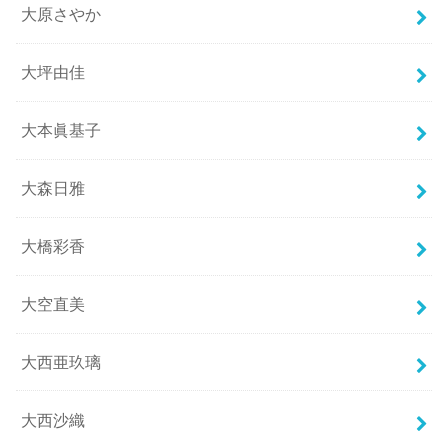
大原さやか
大坪由佳
大本眞基子
大森日雅
大橋彩香
大空直美
大西亜玖璃
大西沙織