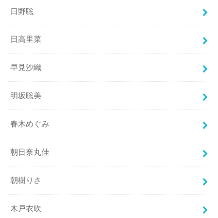
日野聡
日高里菜
早見沙織
明坂聡美
春木めぐみ
朝日奈丸佳
朝樹りさ
木戸衣吹