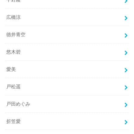
広橋涼
徳井青空
悠木碧
愛美
戸松遥
戸田めぐみ
折笠愛