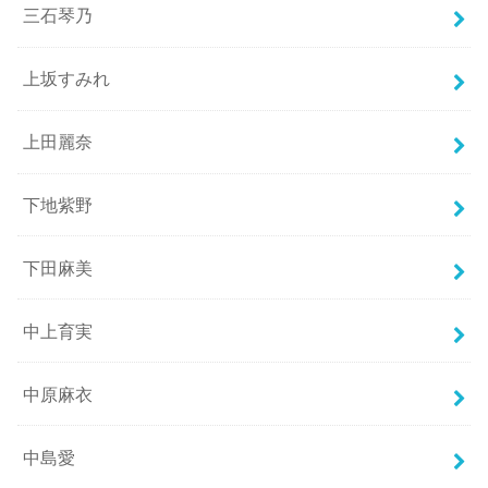
三石琴乃
上坂すみれ
上田麗奈
下地紫野
下田麻美
中上育実
中原麻衣
中島愛