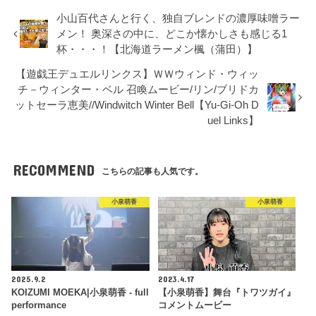
小山百代さんと行く、独自ブレンドの濃厚味噌ラー
メン！ 奥深さの中に、どこか懐かしさも感じる1
杯・・・！【北海道ラーメン楓（蒲田）】
【遊戯王デュエルリンクス】ＷＷウィンド・ウィッ
チ－ウィンター・ベル 召喚ムービー/リン/ブリドカ
ットセーラ恵美//Windwitch Winter Bell【Yu-Gi-Oh D
uel Links】
RECOMMEND
こちらの記事も人気です。
小泉萌香
小泉萌香
2025.9.2
2023.4.17
KOIZUMI MOEKA|小泉萌香 - full
【小泉萌香】舞台『トワツガイ』
performance
コメントムービー