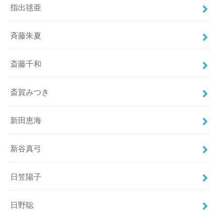
指出毬亜
斉藤朱夏
斎藤千和
斎賀みつき
新田恵海
新谷真弓
日笠陽子
日野聡