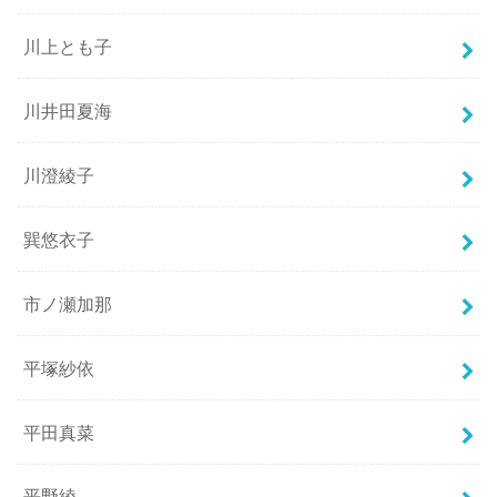
川上とも子
川井田夏海
川澄綾子
巽悠衣子
市ノ瀬加那
平塚紗依
平田真菜
平野綾