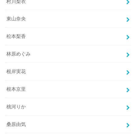
村川梨衣
東山奈央
松本梨香
林原めぐみ
根岸実花
根本京里
桃河りか
桑原由気