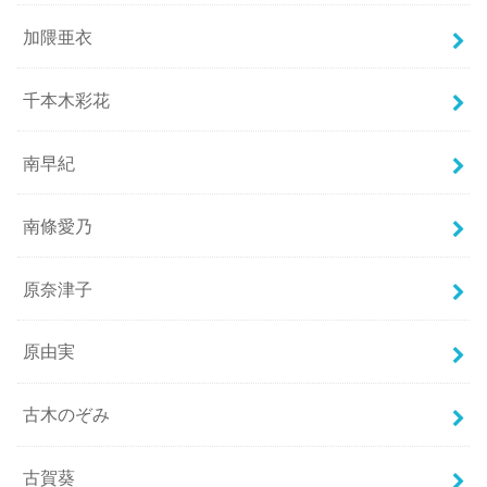
加隈亜衣
千本木彩花
南早紀
南條愛乃
原奈津子
原由実
古木のぞみ
古賀葵