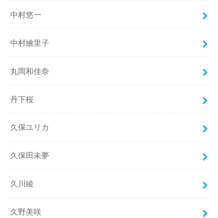
中村悠一
中村繪里子
丸岡和佳奈
丹下桜
久保ユリカ
久保田未夢
久川綾
久野美咲