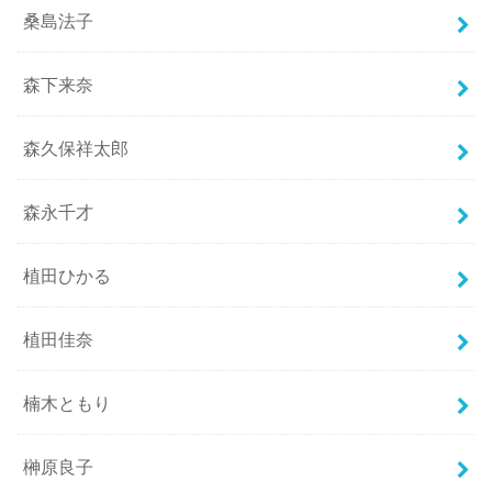
桑島法子
森下来奈
森久保祥太郎
森永千才
植田ひかる
植田佳奈
楠木ともり
榊原良子