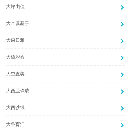
大坪由佳
大本眞基子
大森日雅
大橋彩香
大空直美
大西亜玖璃
大西沙織
大谷育江