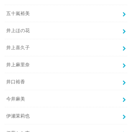
五十嵐裕美
井上ほの花
井上喜久子
井上麻里奈
井口裕香
今井麻美
伊瀬茉莉也