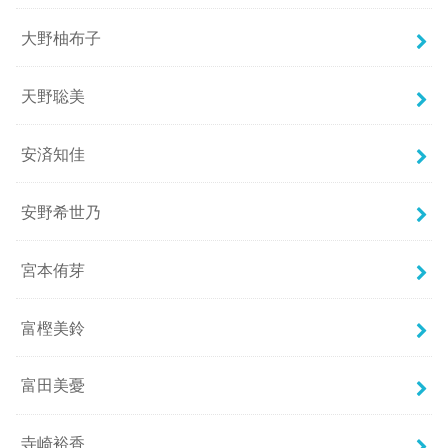
大野柚布子
天野聡美
安済知佳
安野希世乃
宮本侑芽
富樫美鈴
富田美憂
寺崎裕香