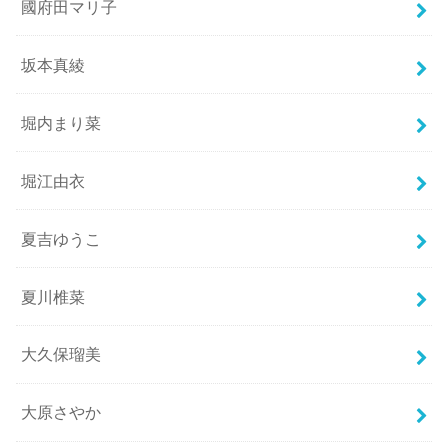
國府田マリ子
坂本真綾
堀内まり菜
堀江由衣
夏吉ゆうこ
夏川椎菜
大久保瑠美
大原さやか