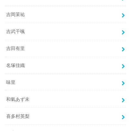
吉岡茉祐
吉武千颯
吉田有里
名塚佳織
味里
和氣あず未
喜多村英梨