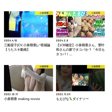
小泉萌香
小泉萌香
2024.4.10
2024.2.8
三船栞子(CV.小泉萌香)／咬福論
【1/30確定】小泉萌香さん、菅叶
【うたスキ動画】
和さんの家でタコパか？「今日も
タコパ！…
小泉萌香
小泉萌香
2023.10.17
2022.11.29
小泉萌香 making movie
もえぴな
ダイナソー