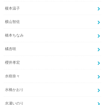
榎本温子
横山智佐
橋本ちなみ
橘杏咲
櫻井孝宏
水樹奈々
水橋かおり
水瀬いのり