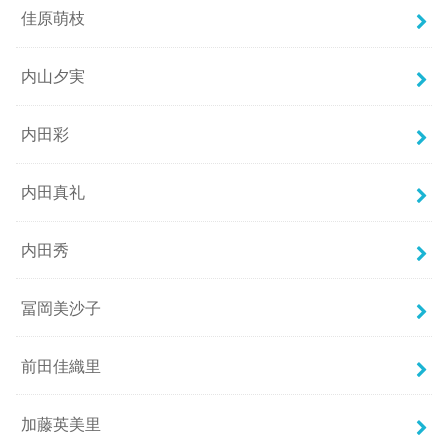
佳原萌枝
内山夕実
内田彩
内田真礼
内田秀
冨岡美沙子
前田佳織里
加藤英美里