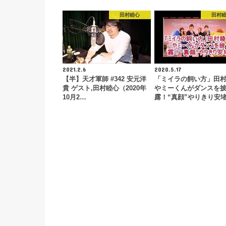
田村睦心
田村
2021.2.6
2020.5.17
【半】天才軍師 #342 安元洋
「ミイラの飼い方」田
貴 ゲスト,田村睦心（2020年
やミーくんがダンスを
10月2…
露！“真顔”やりきり安