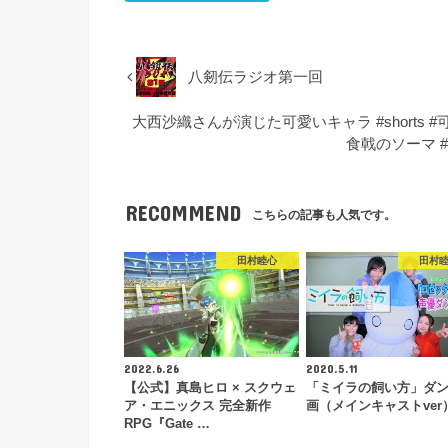
八剱伝ラジオ第一回
大西沙織さんが演じた可愛いキャラ #shorts 
食戟のソーマ #ウ
RECOMMEND
こちらの記事も人気です。
田村睦心
田村
2022.6.26
2020.5.11
【公式】真島ヒロ × スクウェ
「ミイラの飼い方」ダ
ア・エニックス 完全新作
画（メインキャストver
RPG『Gate …