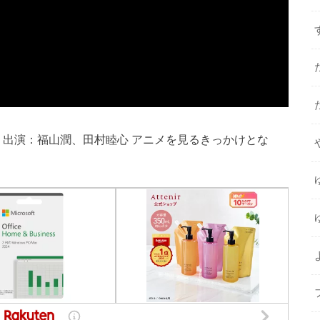
鬼すぐ死ぬ」 出演：福山潤、田村睦心 アニメを見るきっかけとな