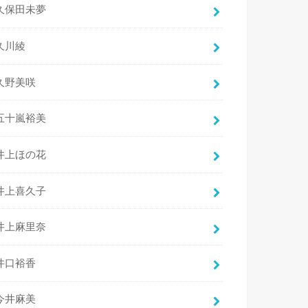
久保田未夢
久川綾
久野美咲
五十嵐裕美
井上ほの花
井上喜久子
井上麻里奈
井口裕香
今井麻美