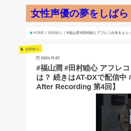
女性声優の夢をしばら
HOME
田村睦心
#福山潤 #田村睦心 アフレコ台本をもらった時の
田村睦心
2024.11.07
#福山潤 #田村睦心 アフ
は？ 続きはAT-DXで配信中 #
After Recording 第4回】