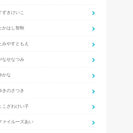
すずきけいこ
たかはし智秋
たみやすともえ
やなせなつみ
ゆかな
ゆきのさつき
よこざわけい子
ファイルーズあい