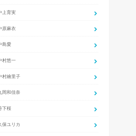
中上育実
中原麻衣
中島愛
中村悠一
中村繪里子
丸岡和佳奈
丹下桜
久保ユリカ