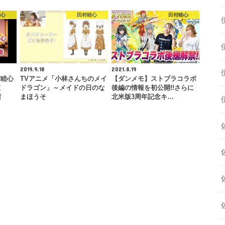
睦心
田村睦心
田村睦心
2019.9.18
2021.8.19
村睦心
TVアニメ「小林さんちのメイ
【ダンメモ】ストブラコラボ
披
ドラゴン」～メイドの日のな
後編の情報を初公開!!さらに
堵
まほうそ
北米版3周年記念キ…