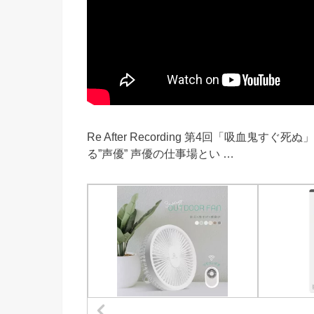
Re After Recording 第4回「吸血
る”声優” 声優の仕事場とい …