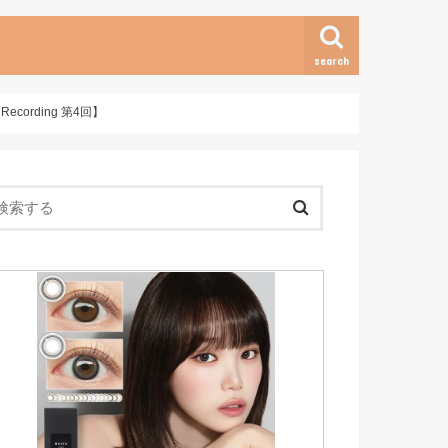
search
cording 第4回】