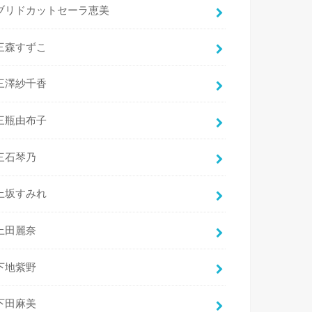
ブリドカットセーラ恵美
三森すずこ
三澤紗千香
三瓶由布子
三石琴乃
上坂すみれ
上田麗奈
下地紫野
下田麻美