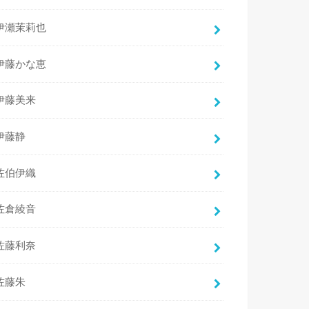
伊瀬茉莉也
伊藤かな恵
伊藤美来
伊藤静
佐伯伊織
佐倉綾音
佐藤利奈
佐藤朱