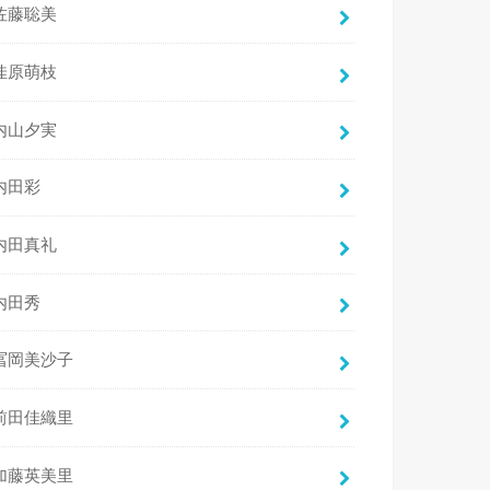
佐藤聡美
佳原萌枝
内山夕実
内田彩
内田真礼
内田秀
冨岡美沙子
前田佳織里
加藤英美里