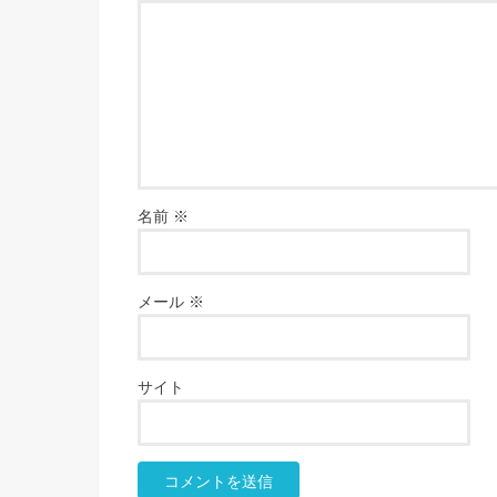
名前
※
メール
※
サイト