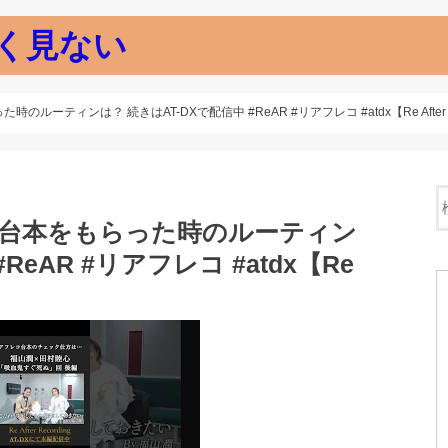
く見ない
ルーティンは？ 続きはAT-DXで配信中 #ReAR #リアフレコ #atdx【Re After Re
レコ台本をもらった時のルーティン
ReAR #リアフレコ #atdx【Re