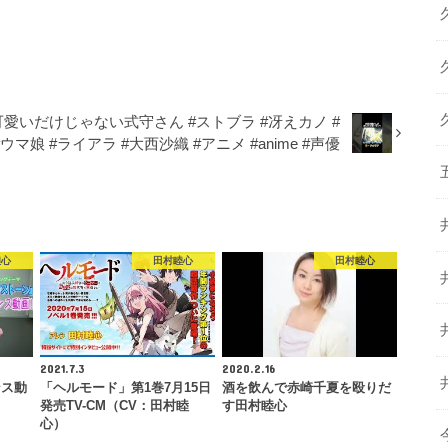
#可愛いだけじゃない式守さん #ストブラ #冴えカノ #
マ娘 #ライアラ #大西沙織 #アニメ #anime #声優
睦心
田村睦心
田村睦心
2021.7.3
2020.2.16
ンス動
「ヘルモード」第1巻7月15日
酒を飲んで赤崎千夏を殴りだ
）
発売TV-CM（CV：田村睦
す田村睦心
心）