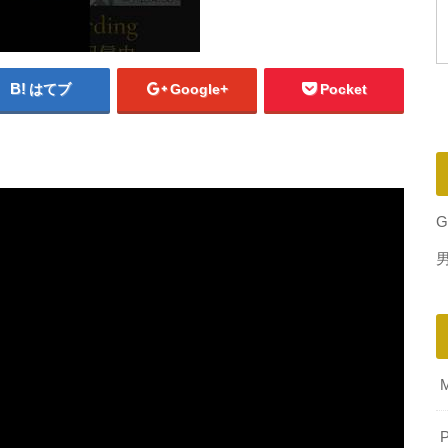
はてブ
Google+
Pocket
G
P