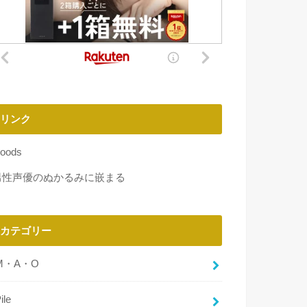
リンク
oods
男性声優のぬかるみに嵌まる
カテゴリー
M・A・O
ile