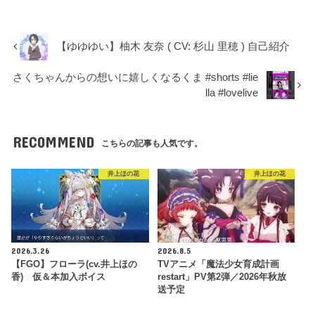
【ゆゆゆい】柚木 友奈 ( CV: 杉山 里穂 ) 自己紹介
さくちゃんからの想いに嬉しくなるくま #shorts #lie
lla #lovelive
RECOMMEND
こちらの記事も人気です。
井上ほの花
井上ほの花
2026.3.26
2026.8.5
【FGO】フローラ(cv.井上ほの
TVアニメ「魔法少女育成計画
香) 仮＆本加入ボイス
restart」PV第2弾／2026年秋放
送予定