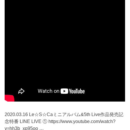
2020.03.16 Le☆S☆Caミニアルバム&5th Live作品発売記
念特番 LINE LIVE ① https://www.youtube.com/watch?
v=hh3b_xp95oo …