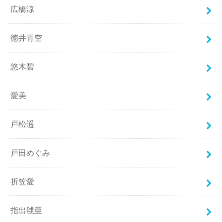
広橋涼
徳井青空
悠木碧
愛美
戸松遥
戸田めぐみ
折笠愛
指出毬亜