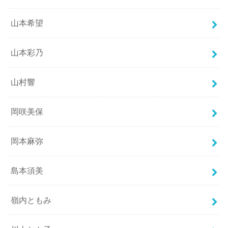
山本希望
山本彩乃
山村響
岡咲美保
岡本麻弥
島本須美
嶺内ともみ