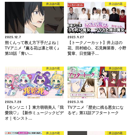
井上ほの花
井上ほの花
2025.12.7
2023.9.27
朔くんって教え方下手だよね｜
【トークノーカット】井上ほの
TVアニメ『薫る花は凛と咲く』
花、田村睦心、石見舞菜香、小野
第10話「青い…
賢章、日笠陽子…
井上ほの花
井上ほの花
2026.7.28
2025.3.15
【モンソニ！】東方萌萌美人「我
TVアニメ「歴史に残る悪女にな
愛我♡」【新作ミュージックビデ
るぞ」第11話アフタートーク
オ｜モンスト…
井上ほの花
井上ほの花