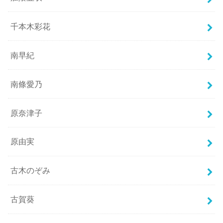
千本木彩花
南早紀
南條愛乃
原奈津子
原由実
古木のぞみ
古賀葵