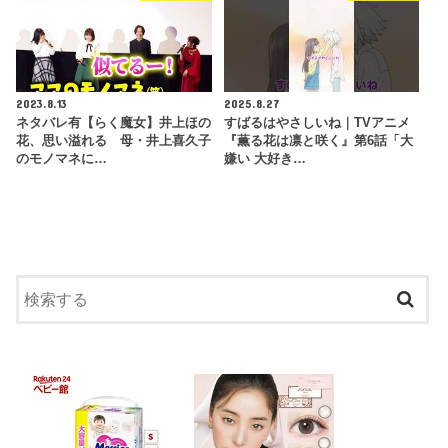
2023.8.13
2025.8.27
ネタバレ有【らく魔女】井上ほの
すばるはやさしいね｜TVアニメ
花、思い溢れる 母・井上喜久子
『薫る花は凛と咲く』第6話「大
のモノマネに…
嫌い 大好き…