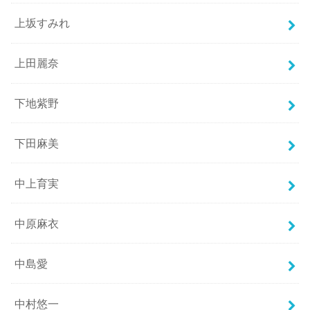
上坂すみれ
上田麗奈
下地紫野
下田麻美
中上育実
中原麻衣
中島愛
中村悠一