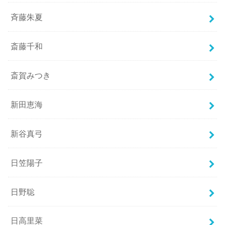
斉藤朱夏
斎藤千和
斎賀みつき
新田恵海
新谷真弓
日笠陽子
日野聡
日高里菜