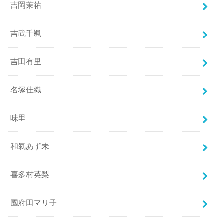
吉岡茉祐
吉武千颯
吉田有里
名塚佳織
味里
和氣あず未
喜多村英梨
國府田マリ子