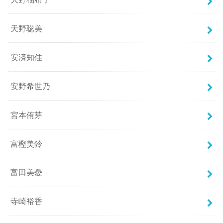
天野聡美
安済知佳
安野希世乃
宮本侑芽
富樫美鈴
富田美憂
寺崎裕香