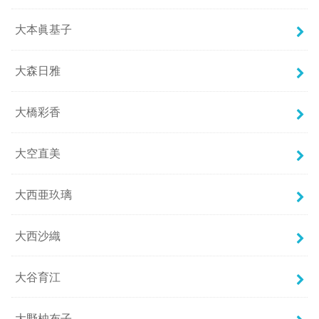
大本眞基子
大森日雅
大橋彩香
大空直美
大西亜玖璃
大西沙織
大谷育江
大野柚布子