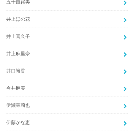
五十嵐裕美
井上ほの花
井上喜久子
井上麻里奈
井口裕香
今井麻美
伊瀬茉莉也
伊藤かな恵