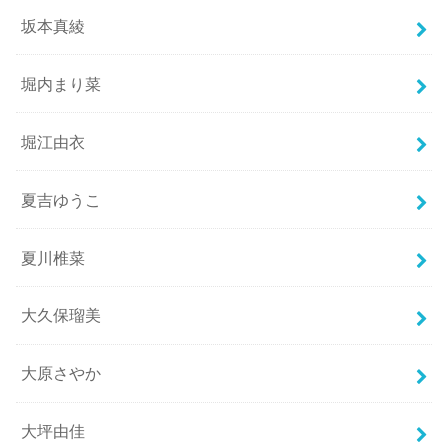
坂本真綾
堀内まり菜
堀江由衣
夏吉ゆうこ
夏川椎菜
大久保瑠美
大原さやか
大坪由佳