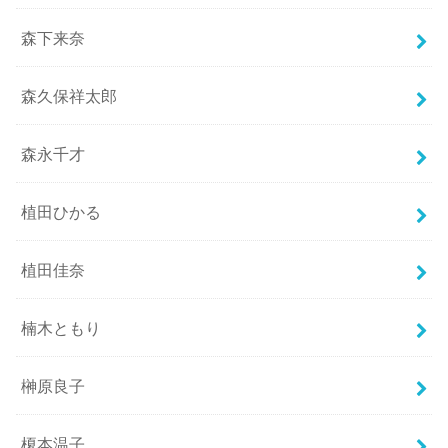
森下来奈
森久保祥太郎
森永千才
植田ひかる
植田佳奈
楠木ともり
榊原良子
榎本温子