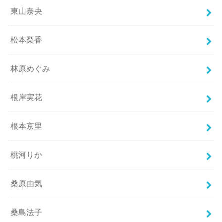
東山奈央
松本梨香
林原めぐみ
根岸実花
根本京里
桃河りか
桑原由気
桑島法子