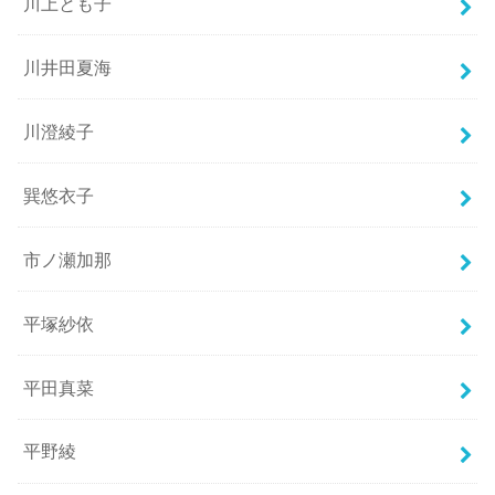
川上とも子
川井田夏海
川澄綾子
巽悠衣子
市ノ瀬加那
平塚紗依
平田真菜
平野綾