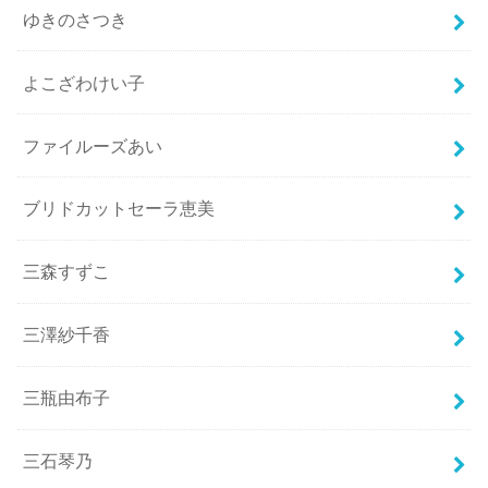
ゆきのさつき
よこざわけい子
ファイルーズあい
ブリドカットセーラ恵美
三森すずこ
三澤紗千香
三瓶由布子
三石琴乃