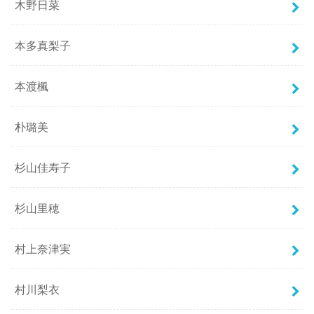
木野日菜
本多真梨子
本渡楓
朴璐美
杉山佳寿子
杉山里穂
村上奈津実
村川梨衣