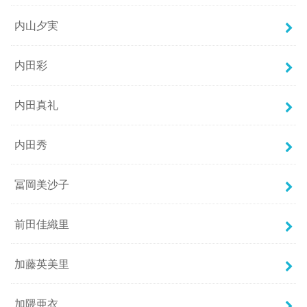
内山夕実
内田彩
内田真礼
内田秀
冨岡美沙子
前田佳織里
加藤英美里
加隈亜衣