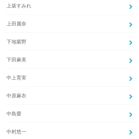
上坂すみれ
上田麗奈
下地紫野
下田麻美
中上育実
中原麻衣
中島愛
中村悠一