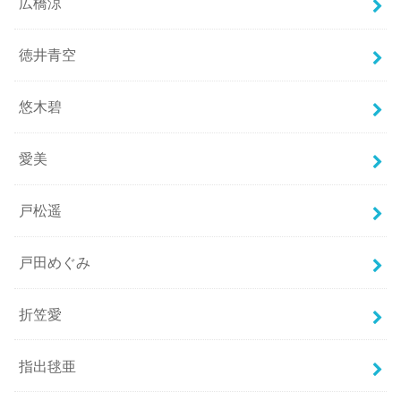
広橋涼
徳井青空
悠木碧
愛美
戸松遥
戸田めぐみ
折笠愛
指出毬亜