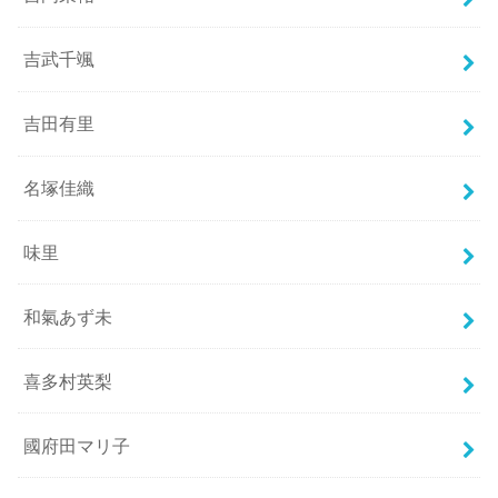
吉武千颯
吉田有里
名塚佳織
味里
和氣あず未
喜多村英梨
國府田マリ子