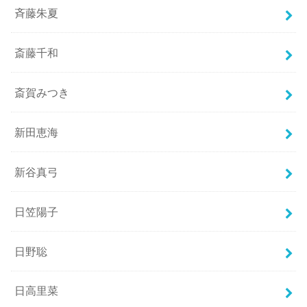
斉藤朱夏
斎藤千和
斎賀みつき
新田恵海
新谷真弓
日笠陽子
日野聡
日高里菜