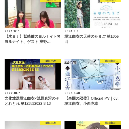
2023.12.3
2023.2.9
【木ヨナ】鷲崎健のヨルナイト✖︎
堀江由衣の天使のたまご 第1056
ヨルナイト、ゲスト 浅野…
回
堀江由衣
堀江由衣
2022.10.7
2026.6.30
文化放送堀江由衣×浅野真澄の＃
【皇國の双璧】Official PV｜cv:
とれとれ 第123回2022 8 13
堀江由衣、小西克幸
堀江由衣
堀江由衣