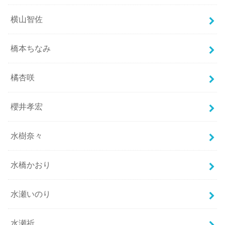
横山智佐
橋本ちなみ
橘杏咲
櫻井孝宏
水樹奈々
水橋かおり
水瀬いのり
水瀬祈