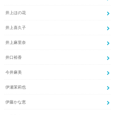
井上ほの花
井上喜久子
井上麻里奈
井口裕香
今井麻美
伊瀬茉莉也
伊藤かな恵