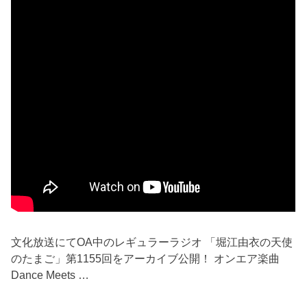
文化放送にてOA中のレギュラーラジオ 「堀江由衣の天使
のたまご」第1155回をアーカイブ公開！ オンエア楽曲
Dance Meets …