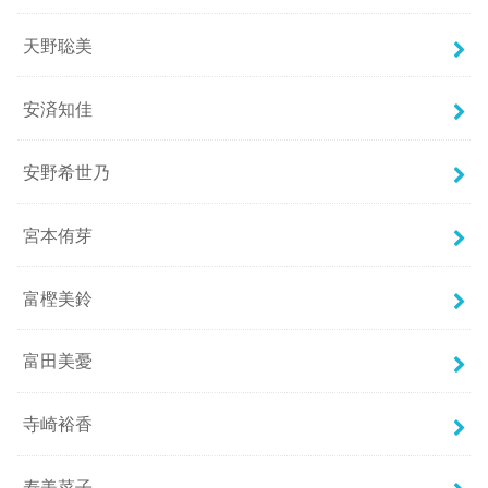
天野聡美
安済知佳
安野希世乃
宮本侑芽
富樫美鈴
富田美憂
寺崎裕香
寿美菜子