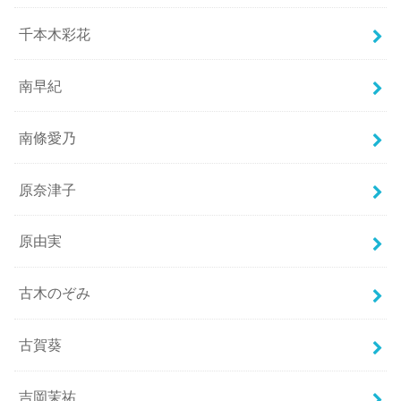
千本木彩花
南早紀
南條愛乃
原奈津子
原由実
古木のぞみ
古賀葵
吉岡茉祐