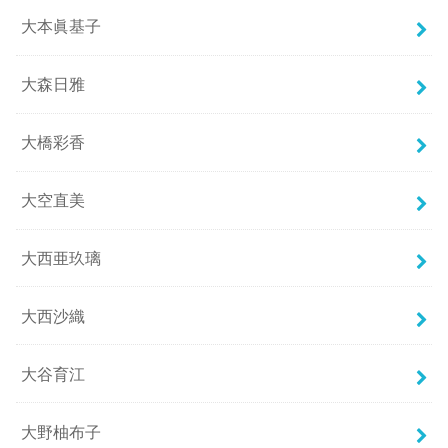
大本眞基子
大森日雅
大橋彩香
大空直美
大西亜玖璃
大西沙織
大谷育江
大野柚布子