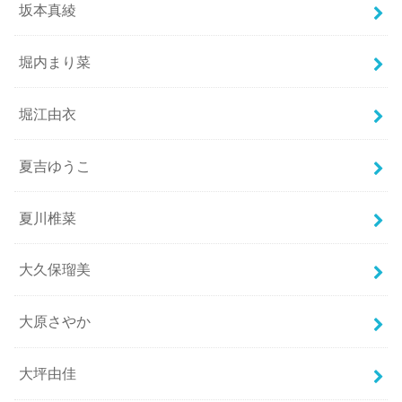
坂本真綾
堀内まり菜
堀江由衣
夏吉ゆうこ
夏川椎菜
大久保瑠美
大原さやか
大坪由佳