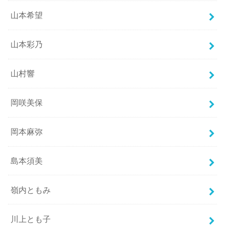
山本希望
山本彩乃
山村響
岡咲美保
岡本麻弥
島本須美
嶺内ともみ
川上とも子