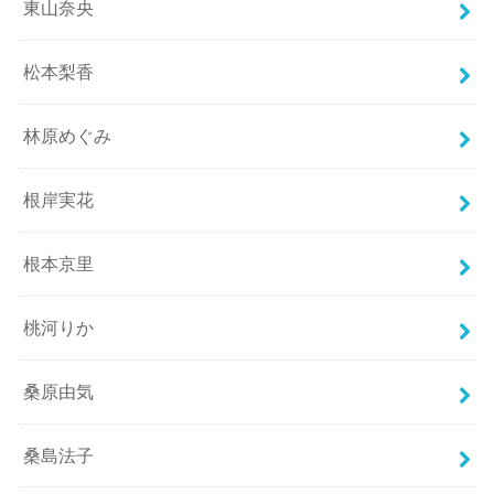
東山奈央
松本梨香
林原めぐみ
根岸実花
根本京里
桃河りか
桑原由気
桑島法子