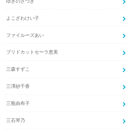
ゆきのさつき
よこざわけい子
ファイルーズあい
ブリドカットセーラ恵美
三森すずこ
三澤紗千香
三瓶由布子
三石琴乃