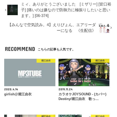
ミィ、ありがとうございました [ミザリー] [皆口裕
子] [痛いのは嫌なので防御力に極振りしたいと思い
ます。] [06-374]
【みんなで空気読み。4】えりぴょん、エアリーダ
ーになる 《生配信》
RECOMMEND
こちらの記事も人気です。
堀江由衣
堀江由衣
2020.4.14
2019.11.24
girlish@堀江由衣
カラオケJOYSOUND - (カバー)
Destiny/堀江由衣 歌っ…
堀江由衣
堀江由衣