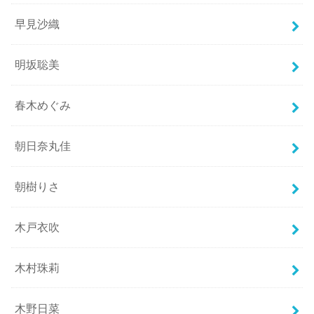
早見沙織
明坂聡美
春木めぐみ
朝日奈丸佳
朝樹りさ
木戸衣吹
木村珠莉
木野日菜