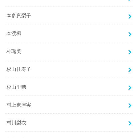
本多真梨子
本渡楓
朴璐美
杉山佳寿子
杉山里穂
村上奈津実
村川梨衣