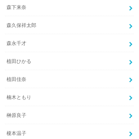
森下来奈
森久保祥太郎
森永千才
植田ひかる
植田佳奈
楠木ともり
榊原良子
榎本温子