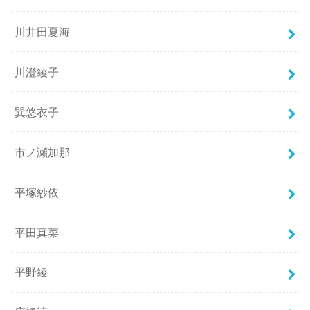
川井田夏海
川澄綾子
巽悠衣子
市ノ瀬加那
平塚紗依
平田真菜
平野綾