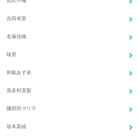
吉武千颯
吉田有里
名塚佳織
味里
和氣あず未
喜多村英梨
國府田マリ子
坂本真綾