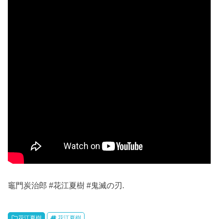
竈門炭治郎 #花江夏樹 #鬼滅の刃.
花江夏樹
花江夏樹