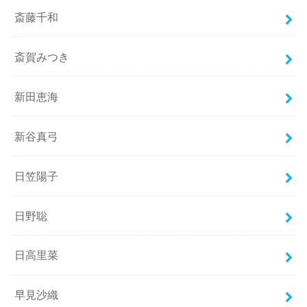
斎藤千和
斎賀みつき
新田恵海
新谷真弓
日笠陽子
日野聡
日高里菜
早見沙織