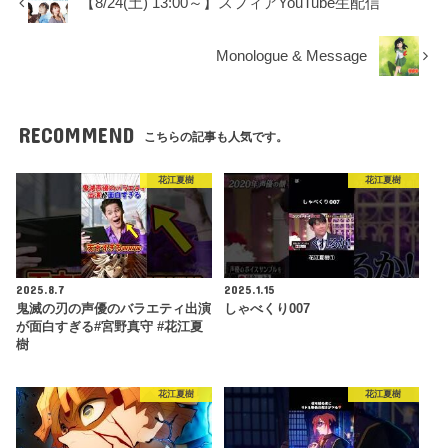
【8/24(土) 13:00～】スフィアYouTube生配信
Monologue & Message
RECOMMEND
こちらの記事も人気です。
花江夏樹
花江夏樹
2025.8.7
2025.1.15
鬼滅の刃の声優のバラエティ出演
しゃべくり007
が面白すぎる#宮野真守 #花江夏
樹
花江夏樹
花江夏樹