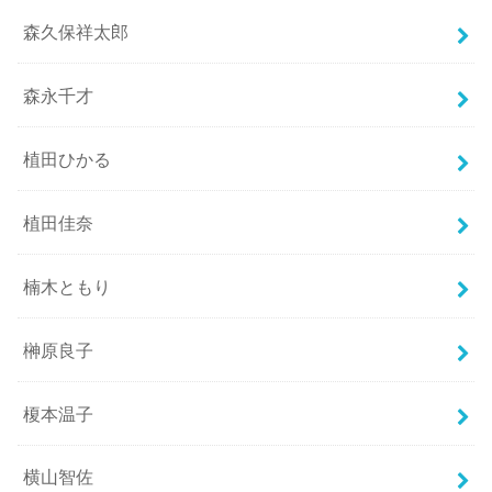
森久保祥太郎
森永千才
植田ひかる
植田佳奈
楠木ともり
榊原良子
榎本温子
横山智佐