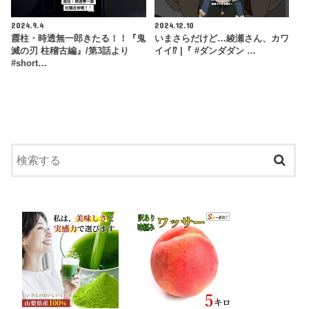
2024.9.4
2024.12.10
霞柱・時透無一郎きたる！！『鬼
いまさらだけど…綾瀬さん、カワ
滅の刃 柱稽古編』/第3話より
イイ⁉ |『 #ダンダダン …
#short…