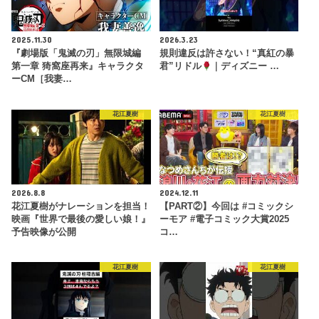
2025.11.30
2026.3.23
『劇場版「鬼滅の刃」無限城編
規則違反は許さない！“真紅の暴
第一章 猗窩座再来』キャラクタ
君”リドル
｜ディズニー …
ーCM［我妻…
花江夏樹
花江夏樹
2026.8.8
2024.12.11
花江夏樹がナレーションを担当！
【PART②】今回は #コミックシ
映画『世界で最後の愛しい娘！』
ーモア #電子コミック大賞2025
予告映像が公開
コ…
花江夏樹
花江夏樹