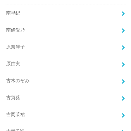
南早紀
南條愛乃
原奈津子
原由実
古木のぞみ
古賀葵
吉岡茉祐