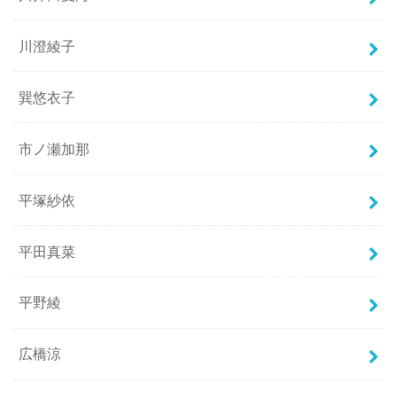
川澄綾子
巽悠衣子
市ノ瀬加那
平塚紗依
平田真菜
平野綾
広橋涼