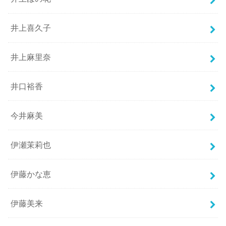
井上喜久子
井上麻里奈
井口裕香
今井麻美
伊瀬茉莉也
伊藤かな恵
伊藤美来