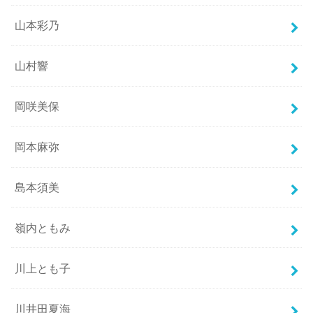
山本彩乃
山村響
岡咲美保
岡本麻弥
島本須美
嶺内ともみ
川上とも子
川井田夏海