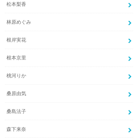
松本梨香
林原めぐみ
根岸実花
根本京里
桃河りか
桑原由気
桑島法子
森下来奈