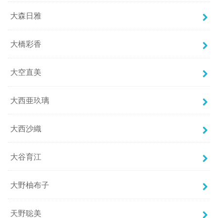
大森日雅
大橋彩香
大空直美
大西亜玖璃
大西沙織
大谷育江
大野柚布子
天野聡美