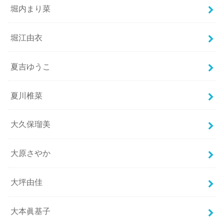
堀内まり菜
堀江由衣
夏吉ゆうこ
夏川椎菜
大久保瑠美
大原さやか
大坪由佳
大本眞基子