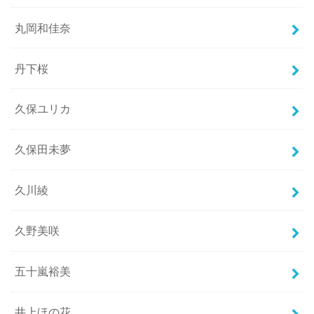
丸岡和佳奈
丹下桜
久保ユリカ
久保田未夢
久川綾
久野美咲
五十嵐裕美
井上ほの花