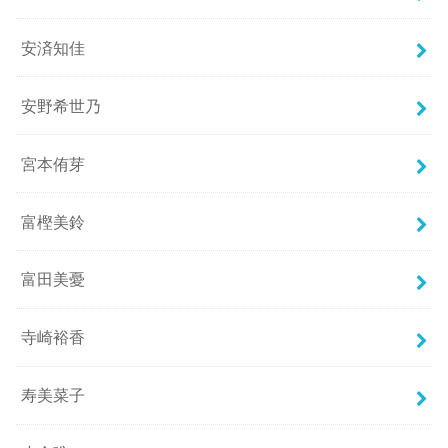
安済知佳
安野希世乃
宮本侑芽
富樫美鈴
富田美憂
寺崎裕香
寿美菜子