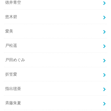
徳井青空
悠木碧
愛美
戸松遥
戸田めぐみ
折笠愛
指出毬亜
斉藤朱夏