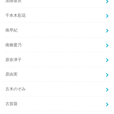
加隈亜衣
千本木彩花
南早紀
南條愛乃
原奈津子
原由実
古木のぞみ
古賀葵