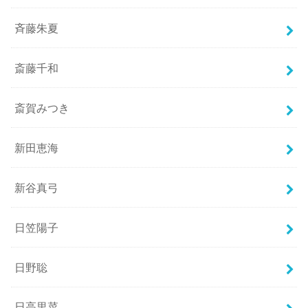
斉藤朱夏
斎藤千和
斎賀みつき
新田恵海
新谷真弓
日笠陽子
日野聡
日高里菜