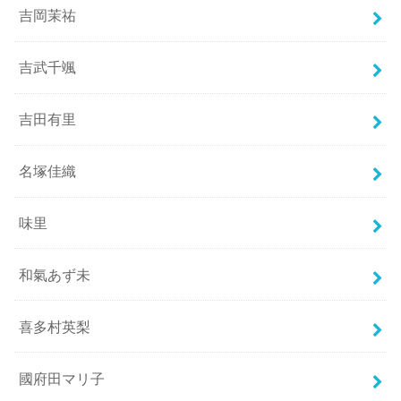
吉岡茉祐
吉武千颯
吉田有里
名塚佳織
味里
和氣あず未
喜多村英梨
國府田マリ子