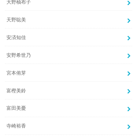
大野柚布子
天野聡美
安済知佳
安野希世乃
宮本侑芽
富樫美鈴
富田美憂
寺崎裕香