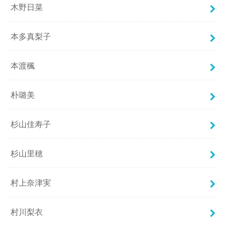
木野日菜
本多真梨子
本渡楓
朴璐美
杉山佳寿子
杉山里穂
村上奈津実
村川梨衣