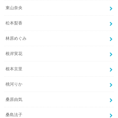
東山奈央
松本梨香
林原めぐみ
根岸実花
根本京里
桃河りか
桑原由気
桑島法子