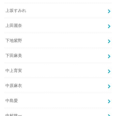
上坂すみれ
上田麗奈
下地紫野
下田麻美
中上育実
中原麻衣
中島愛
中村悠一