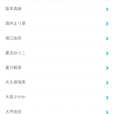
坂本真綾
堀内まり菜
堀江由衣
夏吉ゆうこ
夏川椎菜
大久保瑠美
大原さやか
大坪由佳