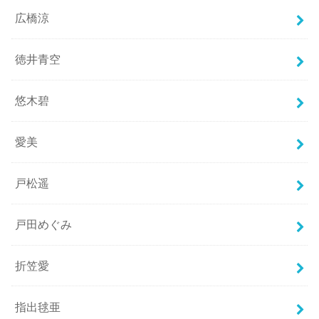
広橋涼
徳井青空
悠木碧
愛美
戸松遥
戸田めぐみ
折笠愛
指出毬亜