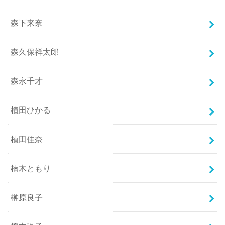
森下来奈
森久保祥太郎
森永千才
植田ひかる
植田佳奈
楠木ともり
榊原良子