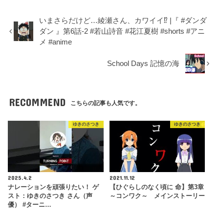
いまさらだけど…綾瀬さん、カワイイ⁉ |『 #ダンダ
ダン 』第6話-2 #若山詩音 #花江夏樹 #shorts #アニ
メ #anime
School Days 記憶の海
RECOMMEND
こちらの記事も人気です。
ゆきのさつき
ゆきのさつき
2025.4.2
2021.11.12
ナレーションを頑張りたい！ ゲ
【ひぐらしのなく頃に 命】第3章
スト：ゆきのさつき さん（声
～コンワク～ メインストーリー
優） #ターニ…