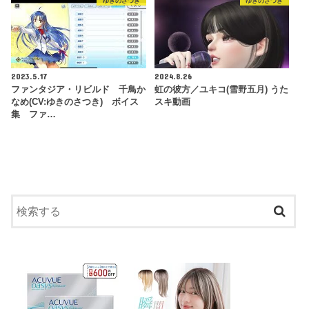
ゆきのさつき
ゆきのさつき
2023.5.17
2024.8.26
ファンタジア・リビルド 千鳥か
虹の彼方／ユキコ(雪野五月) うた
なめ(CV:ゆきのさつき) ボイス
スキ動画
集 ファ…