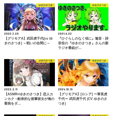
ゆきのさつき
ゆきのさつき
2022.3.20
2021.6.22
【グリモアA】武田虎千代(cv ゆ
『ひぐらしのなく頃に』魅音・詩
きのさつき) ～戦いの合間に～
音役の『ゆきのさつき』さんの新
ラジオ番組が…
ゆきのさつき
ゆきのさつき
2022.2.11
2024.10.15
【ASMR×ゆきのさつき】恋人カ
【グリモアA】[ロシア] 〜軍長虎
ンカク ~献身的な後輩彼女が俺の
千代〜 武田虎千代 (CV ゆきのさ
看病をダ…
つき)