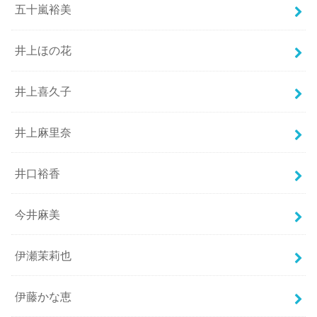
五十嵐裕美
井上ほの花
井上喜久子
井上麻里奈
井口裕香
今井麻美
伊瀬茉莉也
伊藤かな恵