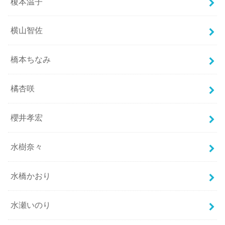
榎本温子
横山智佐
橋本ちなみ
橘杏咲
櫻井孝宏
水樹奈々
水橋かおり
水瀬いのり