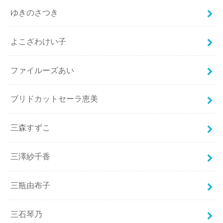
ゆきのさつき
よこざわけい子
ファイルーズあい
ブリドカットセーラ恵美
三森すずこ
三澤紗千香
三瓶由布子
三石琴乃