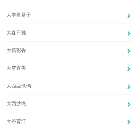
大本眞基子
大森日雅
大橋彩香
大空直美
大西亜玖璃
大西沙織
大谷育江