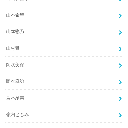
山本希望
山本彩乃
山村響
岡咲美保
岡本麻弥
島本須美
嶺内ともみ