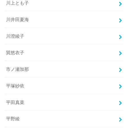
川上とも子
川井田夏海
川澄綾子
巽悠衣子
市ノ瀬加那
平塚紗依
平田真菜
平野綾