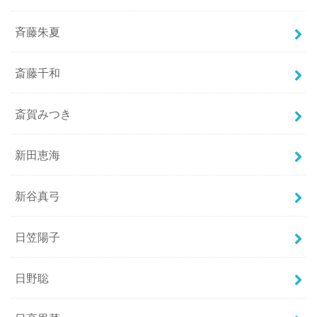
斉藤朱夏
斎藤千和
斎賀みつき
新田恵海
新谷真弓
日笠陽子
日野聡