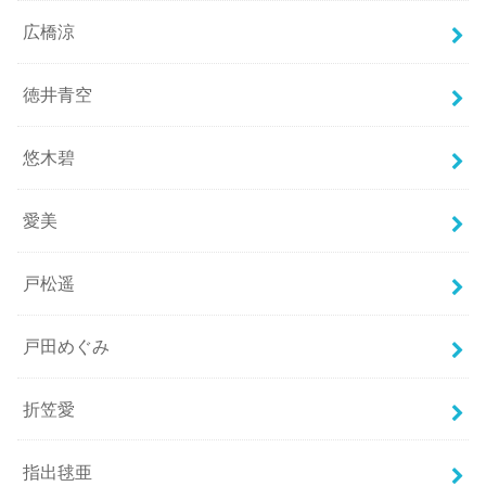
広橋涼
徳井青空
悠木碧
愛美
戸松遥
戸田めぐみ
折笠愛
指出毬亜