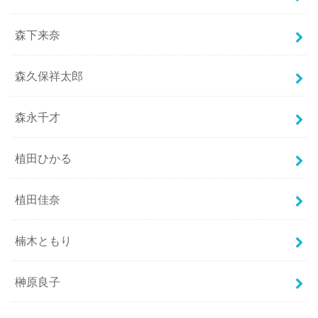
森下来奈
森久保祥太郎
森永千才
植田ひかる
植田佳奈
楠木ともり
榊原良子