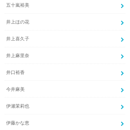
五十嵐裕美
井上ほの花
井上喜久子
井上麻里奈
井口裕香
今井麻美
伊瀬茉莉也
伊藤かな恵