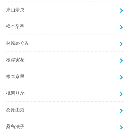
東山奈央
松本梨香
林原めぐみ
根岸実花
根本京里
桃河りか
桑原由気
桑島法子