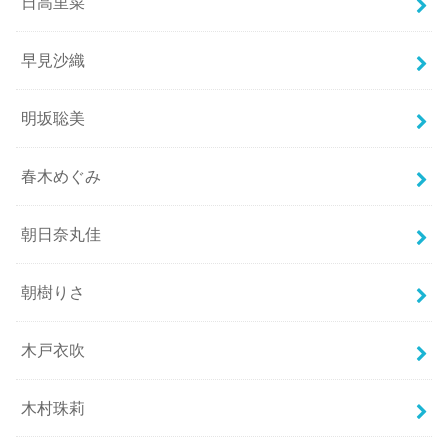
日高里菜
早見沙織
明坂聡美
春木めぐみ
朝日奈丸佳
朝樹りさ
木戸衣吹
木村珠莉