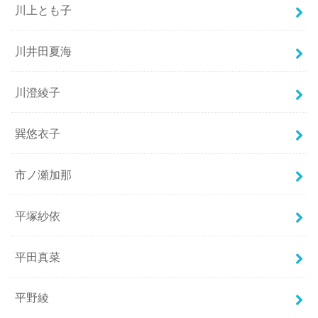
川上とも子
川井田夏海
川澄綾子
巽悠衣子
市ノ瀬加那
平塚紗依
平田真菜
平野綾