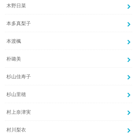
木野日菜
本多真梨子
本渡楓
朴璐美
杉山佳寿子
杉山里穂
村上奈津実
村川梨衣