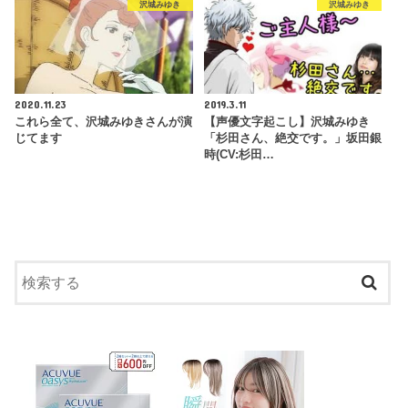
沢城みゆき
沢城みゆき
2020.11.23
2019.3.11
これら全て、沢城みゆきさんが演
【声優文字起こし】沢城みゆき
じてます
「杉田さん、絶交です。」坂田銀
時(CV:杉田…