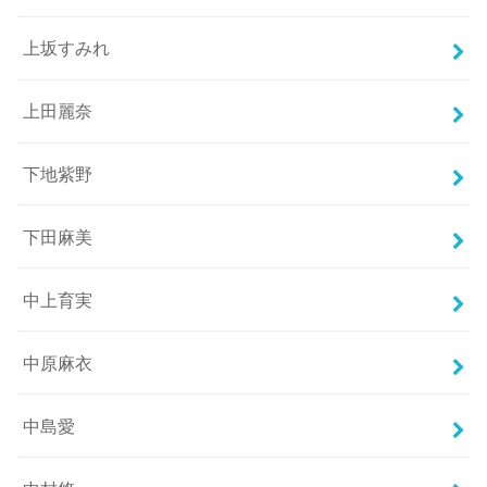
上坂すみれ
上田麗奈
下地紫野
下田麻美
中上育実
中原麻衣
中島愛