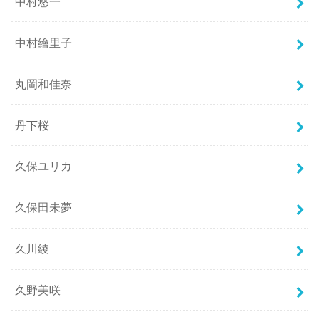
中村悠一
中村繪里子
丸岡和佳奈
丹下桜
久保ユリカ
久保田未夢
久川綾
久野美咲