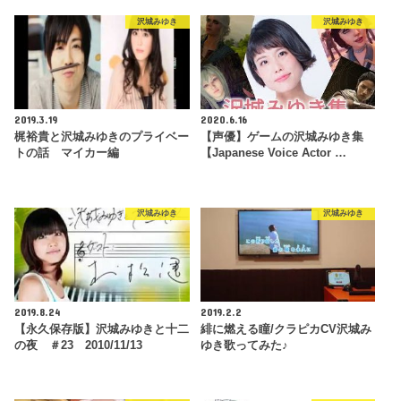
沢城みゆき
沢城みゆき
2019.3.19
2020.6.16
梶裕貴と沢城みゆきのプライベー
【声優】ゲームの沢城みゆき集
トの話 マイカー編
【Japanese Voice Actor …
沢城みゆき
沢城みゆき
2019.8.24
2019.2.2
【永久保存版】沢城みゆきと十二
緋に燃える瞳/クラピカCV沢城み
の夜 ＃23 2010/11/13
ゆき歌ってみた♪