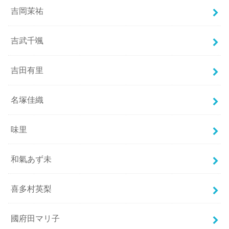
吉岡茉祐
吉武千颯
吉田有里
名塚佳織
味里
和氣あず未
喜多村英梨
國府田マリ子