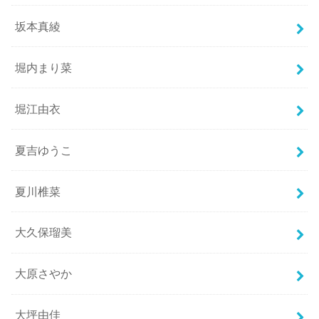
坂本真綾
堀内まり菜
堀江由衣
夏吉ゆうこ
夏川椎菜
大久保瑠美
大原さやか
大坪由佳