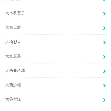
大本眞基子
大森日雅
大橋彩香
大空直美
大西亜玖璃
大西沙織
大谷育江