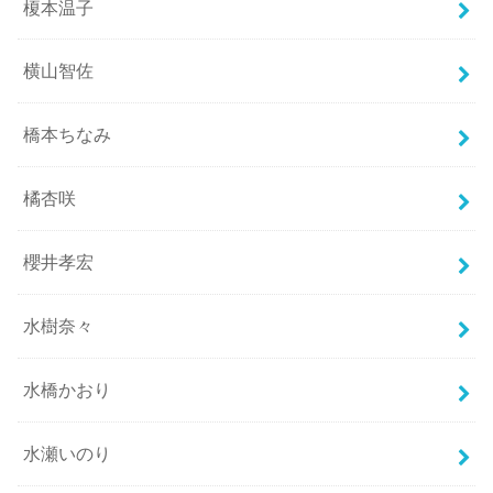
榎本温子
横山智佐
橋本ちなみ
橘杏咲
櫻井孝宏
水樹奈々
水橋かおり
水瀬いのり