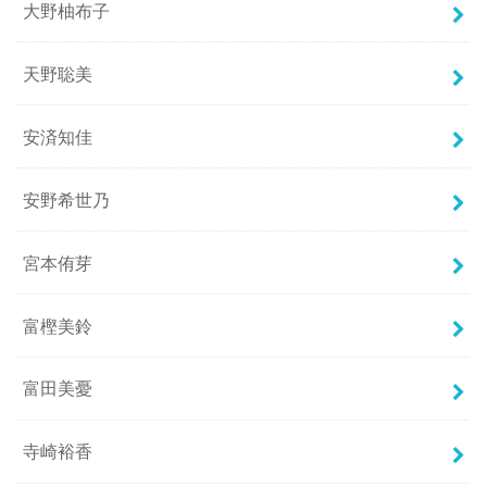
大野柚布子
天野聡美
安済知佳
安野希世乃
宮本侑芽
富樫美鈴
富田美憂
寺崎裕香