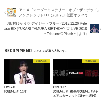
アニメ『マーダーミステリー・オブ・ザ・デッド』
ノンクレジットED（ムルムル仮面オフver）
♡田村ゆかり♡ デイジー・ブルー {2018.12.26 Rele
ase BD [YUKARI TAMURA BIRTHDAY ♡ LIVE 2018
＊Tricolore♡Plaisir＊] より}
RECOMMEND
こちらの記事も人気です。
沢城みゆき
沢城みゆき
2019.4.16
2024.9.27
沢城みゆき 13才
沢城みゆき､確保#沢城みゆき#キ
ュアスカーレット#逃走中#確保