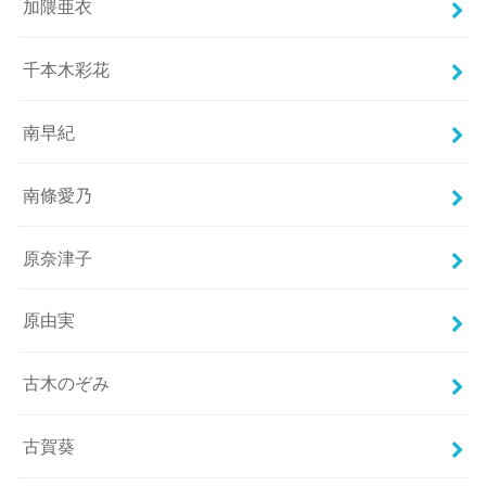
加隈亜衣
千本木彩花
南早紀
南條愛乃
原奈津子
原由実
古木のぞみ
古賀葵