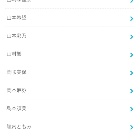
山本希望
山本彩乃
山村響
岡咲美保
岡本麻弥
島本須美
嶺内ともみ