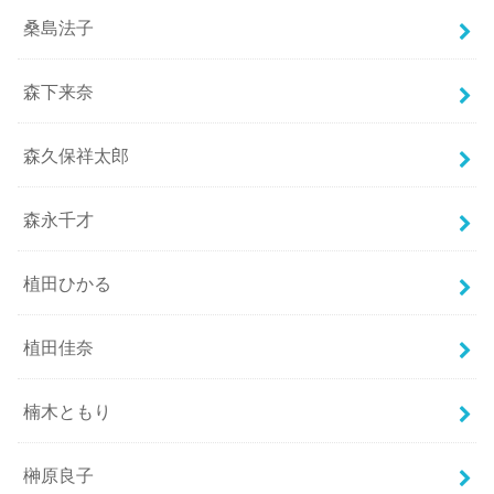
桑島法子
森下来奈
森久保祥太郎
森永千才
植田ひかる
植田佳奈
楠木ともり
榊原良子