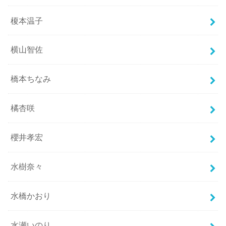
榎本温子
横山智佐
橋本ちなみ
橘杏咲
櫻井孝宏
水樹奈々
水橋かおり
水瀬いのり