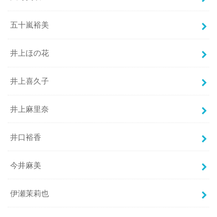
五十嵐裕美
井上ほの花
井上喜久子
井上麻里奈
井口裕香
今井麻美
伊瀬茉莉也