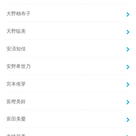
大野柚布子
天野聡美
安済知佳
安野希世乃
宮本侑芽
富樫美鈴
富田美憂