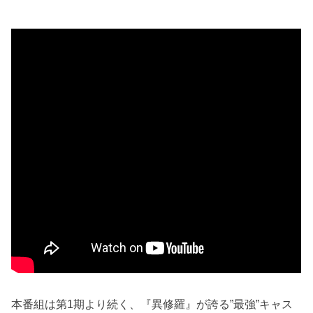
本番組は第1期より続く、『異修羅』が誇る”最強”キャス