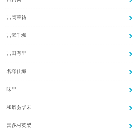
吉岡茉祐
吉武千颯
吉田有里
名塚佳織
味里
和氣あず未
喜多村英梨