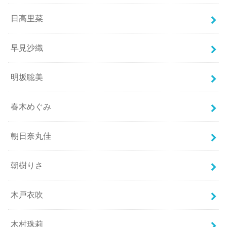
日高里菜
早見沙織
明坂聡美
春木めぐみ
朝日奈丸佳
朝樹りさ
木戸衣吹
木村珠莉