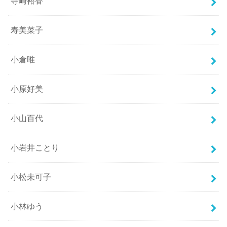
寺崎裕香
寿美菜子
小倉唯
小原好美
小山百代
小岩井ことり
小松未可子
小林ゆう