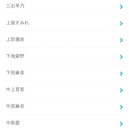
三石琴乃
上坂すみれ
上田麗奈
下地紫野
下田麻美
中上育実
中原麻衣
中島愛