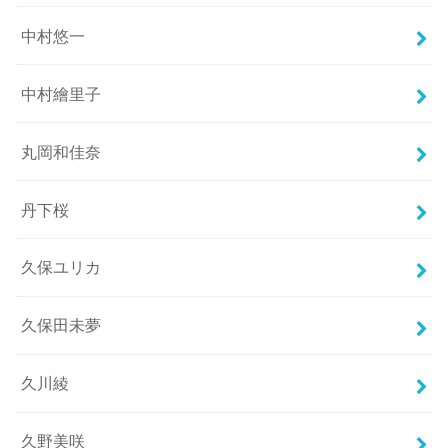
中村悠一
中村繪里子
丸岡和佳奈
丹下桜
久保ユリカ
久保田未夢
久川綾
久野美咲