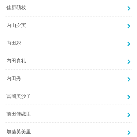
佳原萌枝
内山夕実
内田彩
内田真礼
内田秀
冨岡美沙子
前田佳織里
加藤英美里