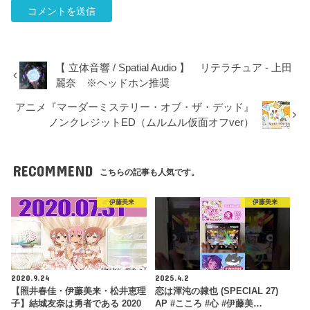
【 立体音響 / Spatial Audio 】 リテラチュア - 上田
麗奈 ※ヘッドホン推奨
アニメ『マーダーミステリー・オブ・ザ・デッド』
ノンクレジットED（ムルムル仮面オフver）
RECOMMEND
こちらの記事も人気です。
伊藤美来
伊藤美来
2020.9.24
2025.4.2
【照井春佳・伊藤美来・松井恵理
恋は渾沌の隷也 (SPECIAL 27)
子】結城友奈は勇者である 2020
AP #こころ #心 #伊藤美…