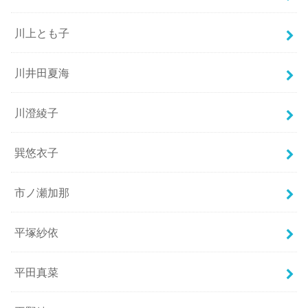
川上とも子
川井田夏海
川澄綾子
巽悠衣子
市ノ瀬加那
平塚紗依
平田真菜