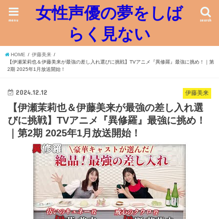
女性声優の夢をしば
menu
search
らく見ない
HOME
伊藤美来
【伊瀬茉莉也＆伊藤美来が最強の差し入れ選びに挑戦】TVアニメ『異修羅』最強に挑め！｜第
2期 2025年1月放送開始！
2024.12.12
伊藤美来
【伊瀬茉莉也＆伊藤美来が最強の差し入れ選
びに挑戦】TVアニメ『異修羅』最強に挑め！
｜第2期 2025年1月放送開始！