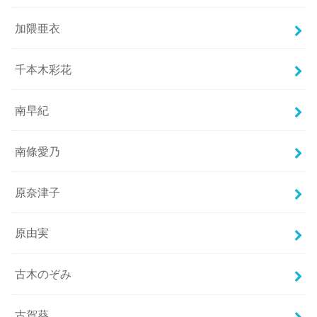
加隈亜衣
千本木彩花
南早紀
南條愛乃
原奈津子
原由実
古木のぞみ
古賀葵