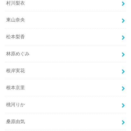
村川梨衣
東山奈央
松本梨香
林原めぐみ
根岸実花
根本京里
桃河りか
桑原由気