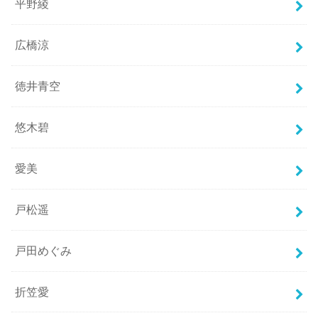
平野綾
広橋涼
徳井青空
悠木碧
愛美
戸松遥
戸田めぐみ
折笠愛