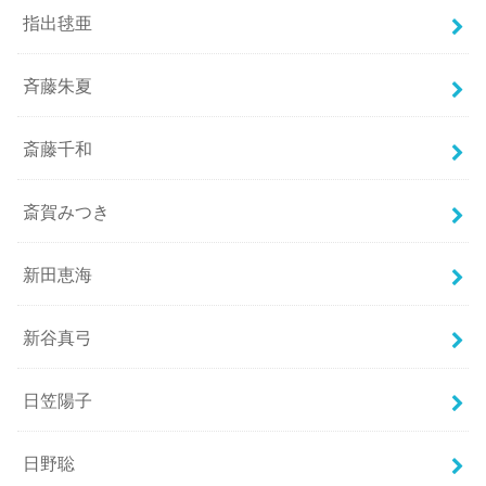
指出毬亜
斉藤朱夏
斎藤千和
斎賀みつき
新田恵海
新谷真弓
日笠陽子
日野聡