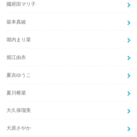
國府田マリ子
坂本真綾
堀内まり菜
堀江由衣
夏吉ゆうこ
夏川椎菜
大久保瑠美
大原さやか