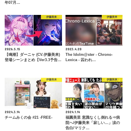
年07月…
伊藤美来
伊藤美来
2026.5.15
2023.4.20
【鳴潮】ダーニャ (CV.伊藤美来)
The Idolm@ster - Chrono-
登場シーンまとめ【Ver3.3予告…
Lexica - 囚われ…
伊藤美来
伊藤美来
2024.3.14
2024.1.14
チームみくの会 #21 -FREE-
福圓美里 意識なくし倒れる⇒病
院へ/伊藤美来「寂しい…」涙の
告白/マリク…