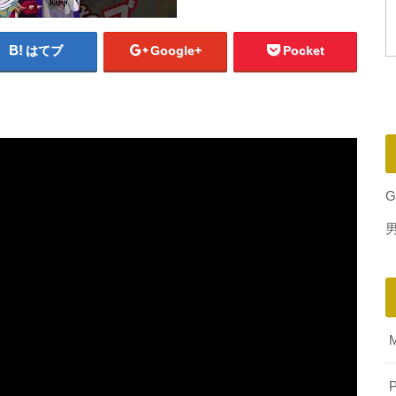
はてブ
Google+
Pocket
G
P