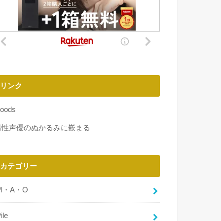
リンク
oods
男性声優のぬかるみに嵌まる
カテゴリー
M・A・O
ile