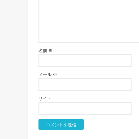
名前
※
メール
※
サイト