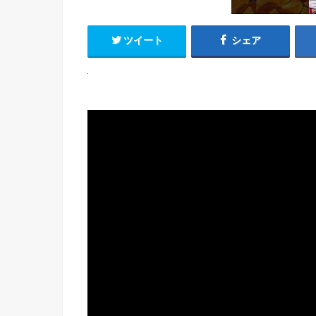
ツイート
シェア