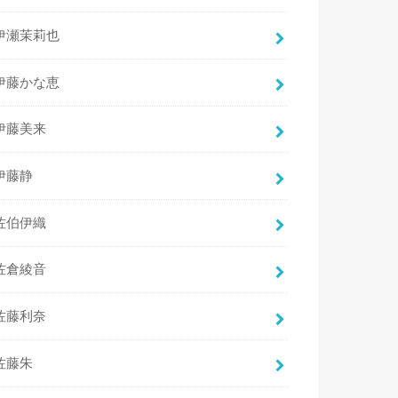
伊瀬茉莉也
伊藤かな恵
伊藤美来
伊藤静
佐伯伊織
佐倉綾音
佐藤利奈
佐藤朱