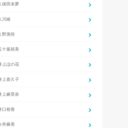
久保田未夢
久川綾
久野美咲
五十嵐裕美
井上ほの花
井上喜久子
井上麻里奈
井口裕香
今井麻美