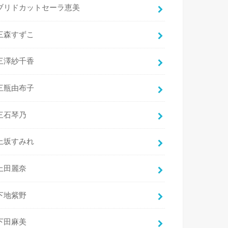
ブリドカットセーラ恵美
三森すずこ
三澤紗千香
三瓶由布子
三石琴乃
上坂すみれ
上田麗奈
下地紫野
下田麻美