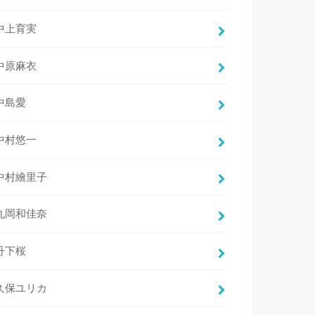
中上育実
中原麻衣
中島愛
中村悠一
中村繪里子
丸岡和佳奈
丹下桜
久保ユリカ