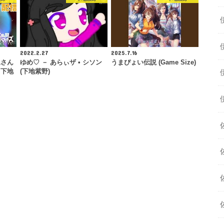
2022.2.27
2025.7.16
見さん
ゆめ♡ － あらぃザ • シソン
うまぴょい伝説 (Game Size)
！下地
(下地紫野)