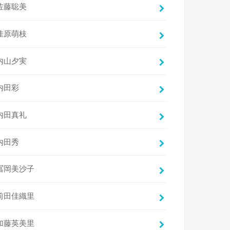
佐藤聡美
佳原萌枝
内山夕実
内田彩
内田真礼
内田秀
冨岡美沙子
前田佳織里
加藤英美里