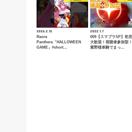
2026.2.15
2022.1.7
Raora
009【スマブラSP】初
Panthera「HALLOWEEN
大歓迎！視聴者参加型
GAME」#short…
紫野様単騎でまっ…