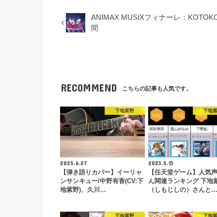
ANIMAX MUSIXフィナーレ：KOTOK
間
RECOMMEND
こちらの記事も人気です。
下地紫野
下地
2025.6.27
2023.5.13
【弾き語りカバー】イーリャ
【任天堂ゲーム】人気
ンサンキュー/中野有香(CV:下
ん関連ランキング 下地
地紫野)、久川…
（しもじしの）さんと
下地紫野
下地