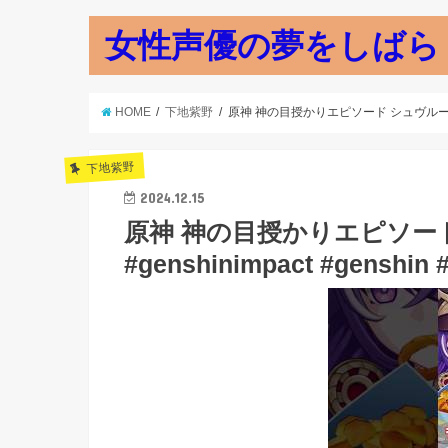
女性声優の夢をしばら
HOME
下地紫野
原神 神の目授かりエピソード シュヴルーズ #sho
下地紫野
2024.12.15
原神 神の目授かりエピソード 
#genshinimpact #gen