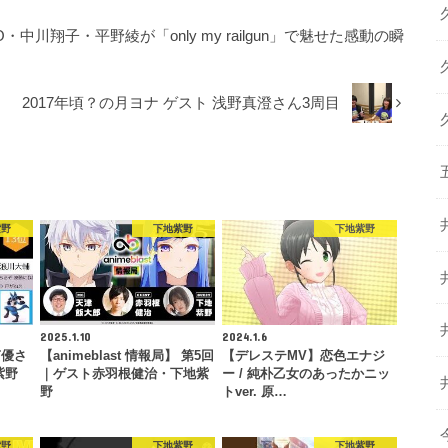
O・中川翔子・平野綾が「only my railgun」で魅せた感動の瞬
2017年頃？の月ヨナ ゲスト 浅野真澄さん3周目
紫野
下地紫野
下地紫野
2025.1.10
2024.1.6
声優さ
【animeblast 情報局】 第5回
【デレステMV】恋色エナジ
紫野
｜ゲスト赤羽根健治・下地紫
ー / 純朴乙女のあったかニッ
…
野
トver. 原…
紫野
下地紫野
下地紫野