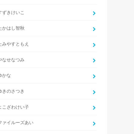
すずきけいこ
たかはし智秋
たみやすともえ
やなせなつみ
ゆかな
ゆきのさつき
よこざわけい子
ファイルーズあい