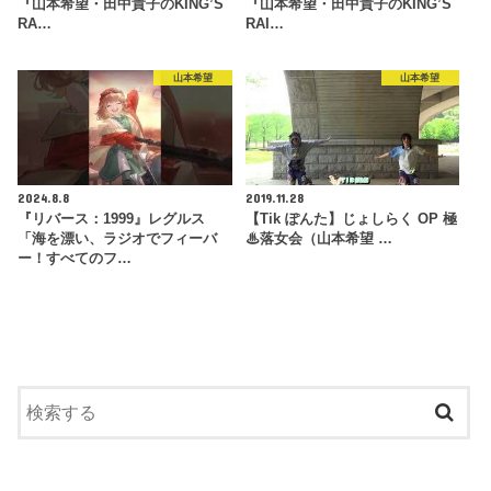
『山本希望・田中貴子のKING’S
『山本希望・田中貴子のKING’S
RA…
RAI…
山本希望
山本希望
2024.8.8
2019.11.28
『リバース：1999』レグルス
【Tik ぽんた】じょしらく OP 極
「海を漂い、ラジオでフィーバ
♨落女会（山本希望 …
ー！すべてのフ…