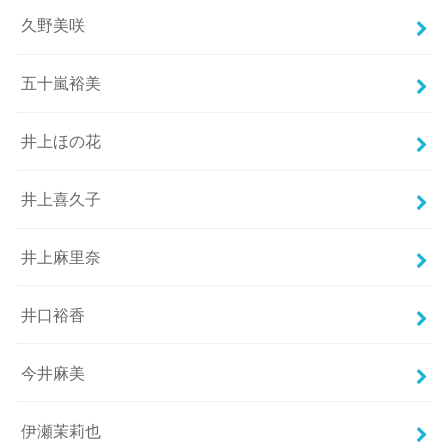
久野美咲
五十嵐裕美
井上ほの花
井上喜久子
井上麻里奈
井口裕香
今井麻美
伊瀬茉莉也