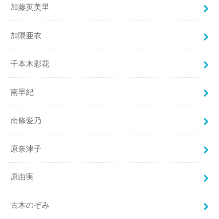
加藤英美里
加隈亜衣
千本木彩花
南早紀
南條愛乃
原奈津子
原由実
古木のぞみ