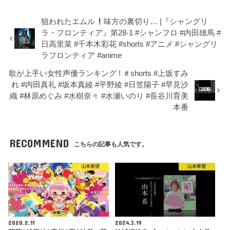
狙われたエムル
味方の裏切り… |『シャングリ
ラ・フロンティア』第28-1 #シャンフロ #内田雄馬 #
日高里菜 #千本木彩花 #shorts #アニメ #シャングリ
ラフロンティア #anime
歌が上手い女性声優ランキング ! ＃shorts #上坂すみ
れ #内田真礼 #坂本真綾 #平野綾 #日笠陽子 #早見沙
織 #林原めぐみ #水樹奈々 #水瀬いのり #長谷川育美
本番
RECOMMEND
こちらの記事も人気です。
山本希望
山本希望
2020.2.11
2024.3.19