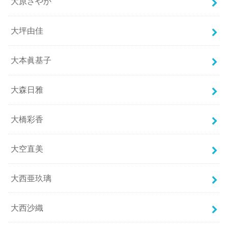
大原さやか
大坪由佳
大本眞基子
大森日雅
大橋彩香
大空直美
大西亜玖璃
大西沙織