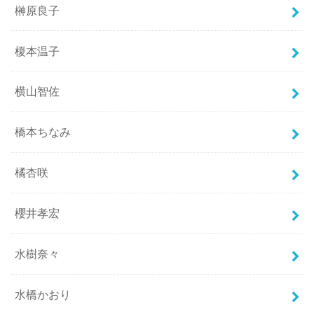
榊原良子
榎本温子
横山智佐
橋本ちなみ
橘杏咲
櫻井孝宏
水樹奈々
水橋かおり