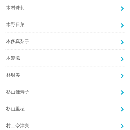
木村珠莉
木野日菜
本多真梨子
本渡楓
朴璐美
杉山佳寿子
杉山里穂
村上奈津実