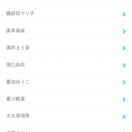
國府田マリ子
坂本真綾
堀内まり菜
堀江由衣
夏吉ゆうこ
夏川椎菜
大久保瑠美