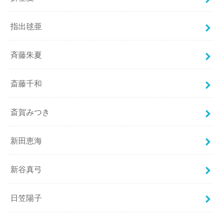
指出毬亜
斉藤朱夏
斎藤千和
斎賀みつき
新田恵海
新谷真弓
日笠陽子