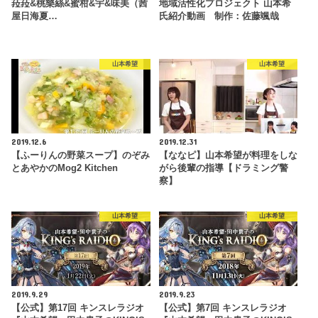
菈菈&桃樂絲&蜜柑&宇&味美（茜
地域活性化プロジェクト 山本希
屋日海夏…
氏紹介動画 制作：佐藤颯哉
山本希望
山本希望
2019.12.6
2019.12.31
【ふーりんの野菜スープ】のぞみ
【ななピ】山本希望が料理をしな
とあやかのMog2 Kitchen
がら後輩の指導【ドラミング警
察】
山本希望
山本希望
2019.9.29
2019.9.23
【公式】第17回 キンスレラジオ
【公式】第7回 キンスレラジオ