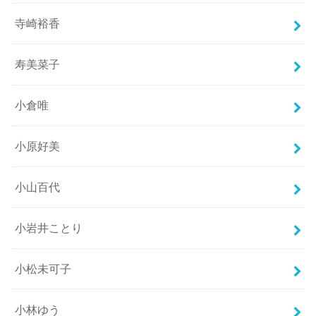
寺崎裕香
寿美菜子
小倉唯
小原好美
小山百代
小岩井ことり
小松未可子
小林ゆう