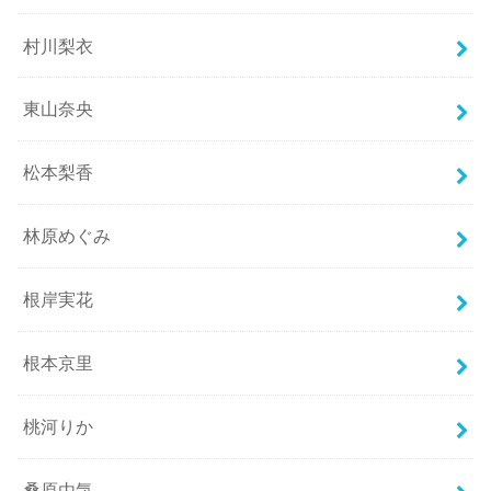
村川梨衣
東山奈央
松本梨香
林原めぐみ
根岸実花
根本京里
桃河りか
桑原由気