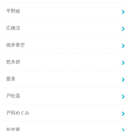
平野綾
広橋涼
徳井青空
悠木碧
愛美
戸松遥
戸田めぐみ
折笠愛