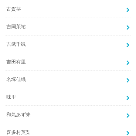
古賀葵
吉岡茉祐
吉武千颯
吉田有里
名塚佳織
味里
和氣あず未
喜多村英梨