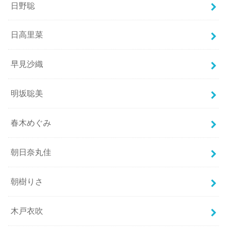
日野聡
日高里菜
早見沙織
明坂聡美
春木めぐみ
朝日奈丸佳
朝樹りさ
木戸衣吹