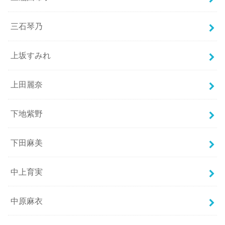
三石琴乃
上坂すみれ
上田麗奈
下地紫野
下田麻美
中上育実
中原麻衣