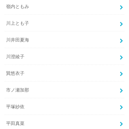
嶺内ともみ
川上とも子
川井田夏海
川澄綾子
巽悠衣子
市ノ瀬加那
平塚紗依
平田真菜