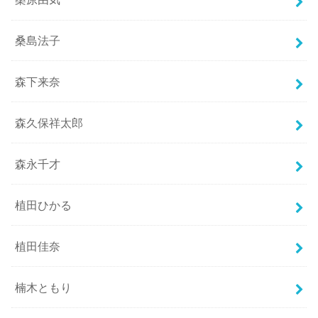
桑島法子
森下来奈
森久保祥太郎
森永千才
植田ひかる
植田佳奈
楠木ともり