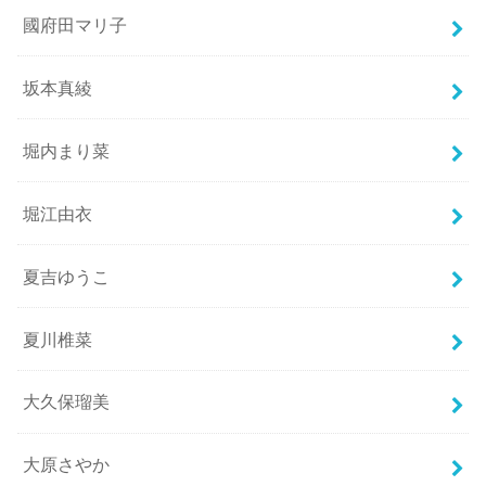
國府田マリ子
坂本真綾
堀内まり菜
堀江由衣
夏吉ゆうこ
夏川椎菜
大久保瑠美
大原さやか