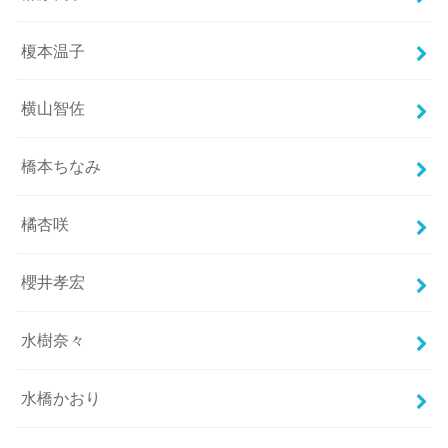
榎本温子
横山智佐
橋本ちなみ
橘杏咲
櫻井孝宏
水樹奈々
水橋かおり