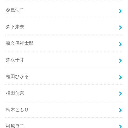
桑島法子
森下来奈
森久保祥太郎
森永千才
植田ひかる
植田佳奈
楠木ともり
榊原良子