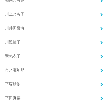
川上とも子
川井田夏海
川澄綾子
巽悠衣子
市ノ瀬加那
平塚紗依
平田真菜