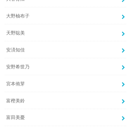
大野柚布子
天野聡美
安済知佳
安野希世乃
宮本侑芽
富樫美鈴
富田美憂