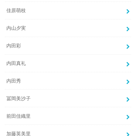
佳原萌枝
内山夕実
内田彩
内田真礼
内田秀
冨岡美沙子
前田佳織里
加藤英美里