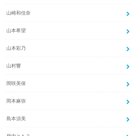
山崎和佳奈
山本希望
山本彩乃
山村響
岡咲美保
岡本麻弥
島本須美
嶺内ともみ