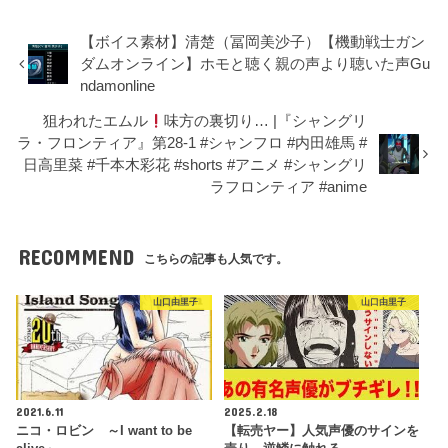
【ボイス素材】清楚（冨岡美沙子）【機動戦士ガン
ダムオンライン】ホモと聴く親の声より聴いた声Gu
ndamonline
狙われたエムル
味方の裏切り… |『シャングリ
ラ・フロンティア』第28-1 #シャンフロ #内田雄馬 #
日高里菜 #千本木彩花 #shorts #アニメ #シャングリ
ラフロンティア #anime
RECOMMEND
こちらの記事も人気です。
山口由里子
山口由里子
2021.6.11
2025.2.18
ニコ・ロビン ～I want to be
【転売ヤー】人気声優のサインを