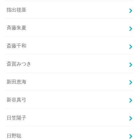
指出毬亜
斉藤朱夏
斎藤千和
斎賀みつき
新田恵海
新谷真弓
日笠陽子
日野聡