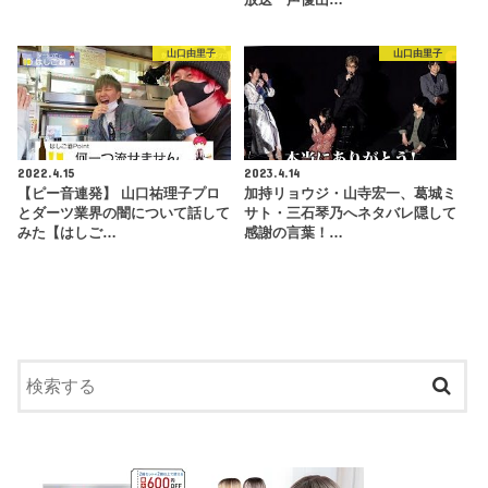
山口由里子
山口由里子
2022.4.15
2023.4.14
【ピー音連発】 山口祐理子プロ
加持リョウジ・山寺宏一、葛城ミ
とダーツ業界の闇について話して
サト・三石琴乃へネタバレ隠して
みた【はしご…
感謝の言葉！…