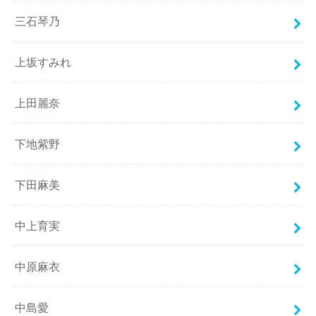
三石琴乃
上坂すみれ
上田麗奈
下地紫野
下田麻美
中上育実
中原麻衣
中島愛