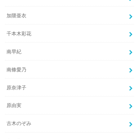
加隈亜衣
千本木彩花
南早紀
南條愛乃
原奈津子
原由実
古木のぞみ