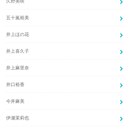
久野美咲
五十嵐裕美
井上ほの花
井上喜久子
井上麻里奈
井口裕香
今井麻美
伊瀬茉莉也