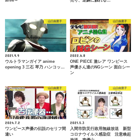
alive～
売り、逆鱗に触れる…
山口由里子
山口由里子
2021.9.9
2022.6.8
ウルトラマンガイア anime
ONE PIECE 激レア ワンピース
opening 3 三石 琴乃 ハンコッ…
声優さん達のNGシーン 面白シー
ン
山口由里子
山口由里子
2024.7.2
2021.5.3
ワンピース声優の伝説のセリフ間
入間市防災行政用無線放送 新型
違い
コロナウイルス感染症 注意喚起
放送 声優山…