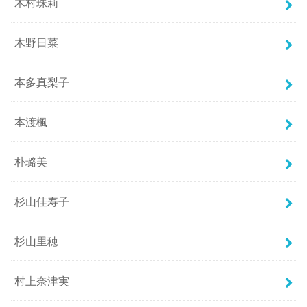
木村珠莉
木野日菜
本多真梨子
本渡楓
朴璐美
杉山佳寿子
杉山里穂
村上奈津実