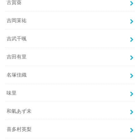
古賀葵
吉岡茉祐
吉武千颯
吉田有里
名塚佳織
味里
和氣あず未
喜多村英梨