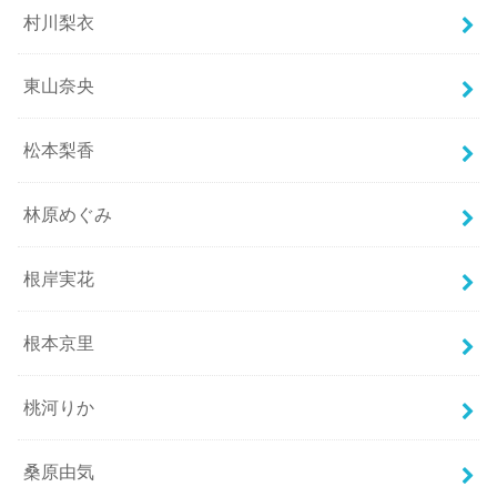
村川梨衣
東山奈央
松本梨香
林原めぐみ
根岸実花
根本京里
桃河りか
桑原由気