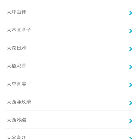
大坪由佳
大本眞基子
大森日雅
大橋彩香
大空直美
大西亜玖璃
大西沙織
大谷育江