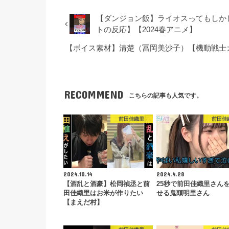
【ダンジョン飯】ライオスってもしか
トの反応】【2024春アニメ】
【ボイス素材】清楚（冨岡美沙子）【機動戦士
RECOMMEND
こちらの記事も人気です。
前田佳織里
前田佳
2024.10.14
2024.4.28
【酒乱と酒豪】松岡禎丞と前
25秒で前田佳織里さん
田佳織里はお米が作りたい
せる鬼頭明里さん
【まえだ村】