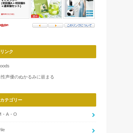
リンク
oods
男性声優のぬかるみに嵌まる
カテゴリー
M・A・O
ile