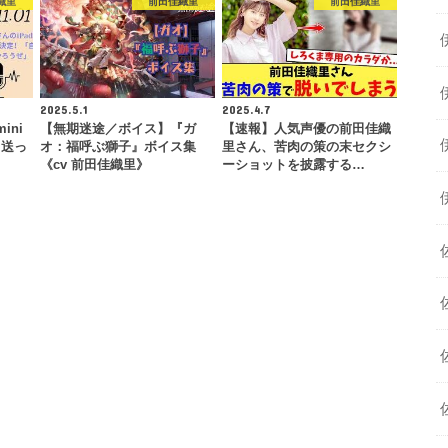
織里
前田佳織里
前田佳織里
2025.5.1
2025.4.7
ini
【無期迷途／ボイス】『ガ
【速報】人気声優の前田佳織
り送っ
オ：福呼ぶ獅子』ボイス集
里さん、苦肉の策の末セクシ
《cv 前田佳織里》
ーショットを披露する…