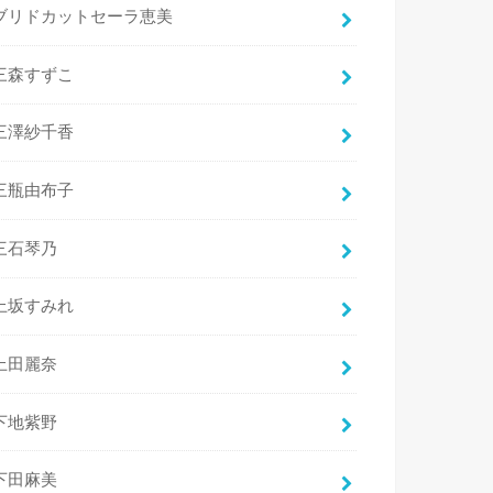
ブリドカットセーラ恵美
三森すずこ
三澤紗千香
三瓶由布子
三石琴乃
上坂すみれ
上田麗奈
下地紫野
下田麻美