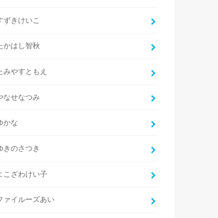
すずきけいこ
たかはし智秋
たみやすともえ
やなせなつみ
ゆかな
ゆきのさつき
よこざわけい子
ファイルーズあい