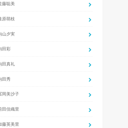
佐藤聡美
佳原萌枝
内山夕実
内田彩
内田真礼
内田秀
冨岡美沙子
前田佳織里
加藤英美里