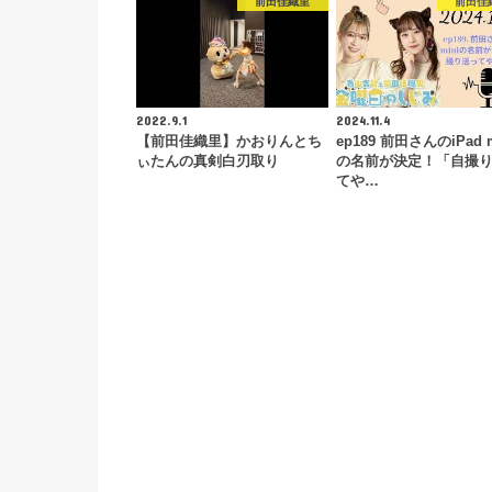
前田佳織里
前田佳
2022.9.1
2024.11.4
【前田佳織里】かおりんとち
ep189 前田さんのiPad m
ぃたんの真剣白刃取り
の名前が決定！「自撮
てや…