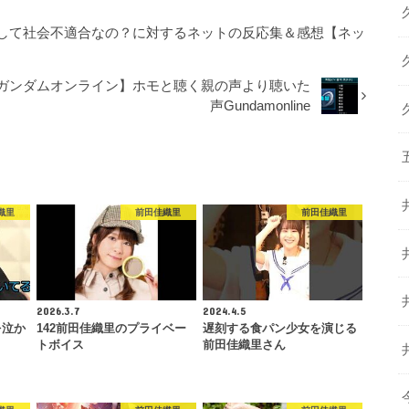
して社会不適合なの？に対するネットの反応集＆感想【ネッ
ガンダムオンライン】ホモと聴く親の声より聴いた
声Gundamonline
織里
前田佳織里
前田佳織里
2026.3.7
2024.4.5
を泣か
142前田佳織里のプライベー
遅刻する食パン少女を演じる
トボイス
前田佳織里さん