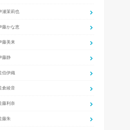
伊瀬茉莉也
伊藤かな恵
伊藤美来
伊藤静
佐伯伊織
佐倉綾音
佐藤利奈
佐藤朱