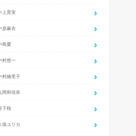
中上育実
中原麻衣
中島愛
中村悠一
中村繪里子
丸岡和佳奈
丹下桜
久保ユリカ