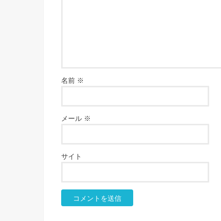
名前
※
メール
※
サイト