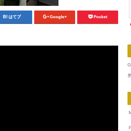
はてブ
Google+
Pocket
G
P