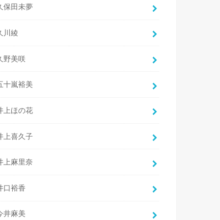
久保田未夢
久川綾
久野美咲
五十嵐裕美
井上ほの花
井上喜久子
井上麻里奈
井口裕香
今井麻美