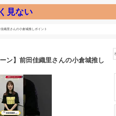
く見ない
田佳織里さんの小倉城推しポイント
ペーン】前田佳織里さんの小倉城推し