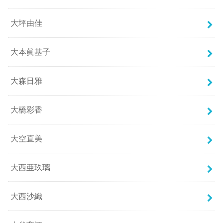
大坪由佳
大本眞基子
大森日雅
大橋彩香
大空直美
大西亜玖璃
大西沙織