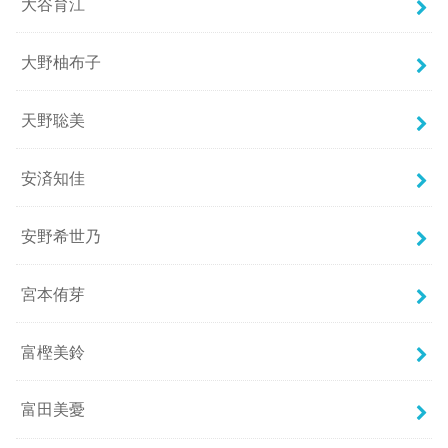
大谷育江
大野柚布子
天野聡美
安済知佳
安野希世乃
宮本侑芽
富樫美鈴
富田美憂