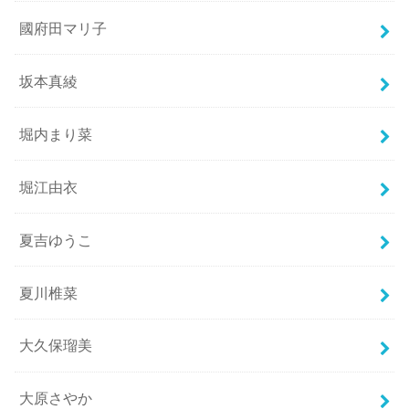
國府田マリ子
坂本真綾
堀内まり菜
堀江由衣
夏吉ゆうこ
夏川椎菜
大久保瑠美
大原さやか