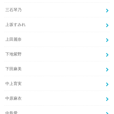
三石琴乃
上坂すみれ
上田麗奈
下地紫野
下田麻美
中上育実
中原麻衣
中島愛