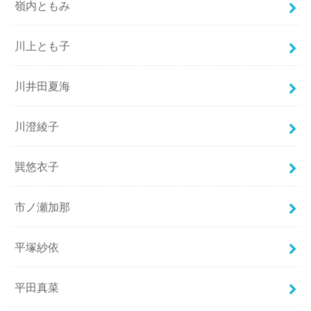
嶺内ともみ
川上とも子
川井田夏海
川澄綾子
巽悠衣子
市ノ瀬加那
平塚紗依
平田真菜