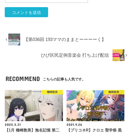
【第036回 193ママのままとーーーーく】
ひび区民定例音楽会 打ち上げ配信
RECOMMEND
こちらの記事も人気です。
種崎敦美
種崎敦美
2025.5.31
2021.9.26
【1月 種崎敦美】無名記憶 第二
【プリコネR】クロエ 聖学祭 黒