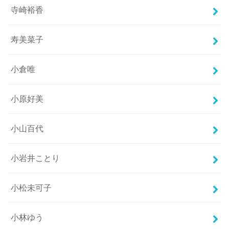
寺崎裕香
寿美菜子
小倉唯
小原好美
小山百代
小岩井ことり
小松未可子
小林ゆう