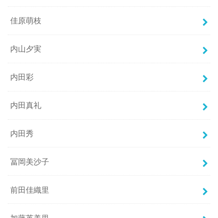
佳原萌枝
内山夕実
内田彩
内田真礼
内田秀
冨岡美沙子
前田佳織里
加藤英美里