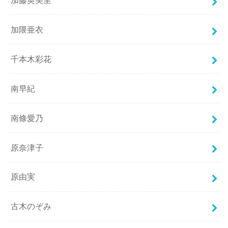
加隈亜衣
千本木彩花
南早紀
南條愛乃
原奈津子
原由実
古木のぞみ