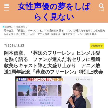
女性声優の夢をしば
menu
search
らく見ない
HOME
種崎敦美
岡本信彦、『葬送のフリーレン』ヒンメル愛を熱く語る ファンが選んだ名セリフに種崎敦美
らキャスト陣と大盛り上がり アニメ放送1周年記念『葬送のフリーレン』特別上映会
2024.12.23
種崎敦美
岡本信彦、『葬送のフリーレン』ヒンメル愛
を熱く語る ファンが選んだ名セリフに種崎
敦美らキャスト陣と大盛り上がり アニメ放
送1周年記念『葬送のフリーレン』特別上映会