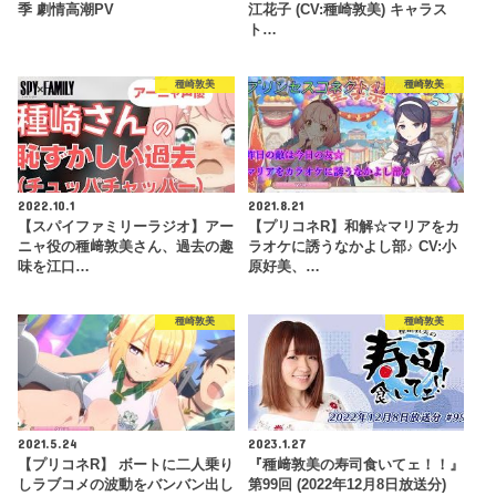
季 劇情高潮PV
江花子 (CV:種崎敦美) キャラス
ト…
種崎敦美
種崎敦美
2022.10.1
2021.8.21
【スパイファミリーラジオ】アー
【プリコネR】和解☆マリアをカ
ニャ役の種﨑敦美さん、過去の趣
ラオケに誘うなかよし部♪ CV:小
味を江口…
原好美、…
種崎敦美
種崎敦美
2021.5.24
2023.1.27
【プリコネR】 ボートに二人乗り
『種﨑敦美の寿司食いてェ！！』
しラブコメの波動をバンバン出し
第99回 (2022年12月8日放送分)