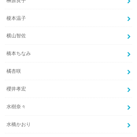
榊原良子
榎本温子
横山智佐
橋本ちなみ
橘杏咲
櫻井孝宏
水樹奈々
水橋かおり