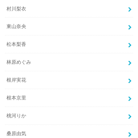
村川梨衣
東山奈央
松本梨香
林原めぐみ
根岸実花
根本京里
桃河りか
桑原由気