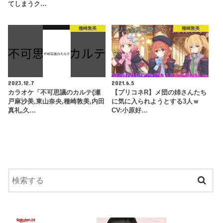
てしまうク…
種崎敦美
種崎敦美
2023.12.7
2021.6.5
カラオケ「不可思議のカルテ(瀬
【プリコネR】メ団の姉さんたち
戸麻沙美,東山奈央,種崎敦美,内田
に気に入られようとする3人ｗ
真礼,久…
CV:小原好…