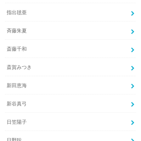
指出毬亜
斉藤朱夏
斎藤千和
斎賀みつき
新田恵海
新谷真弓
日笠陽子
日野聡