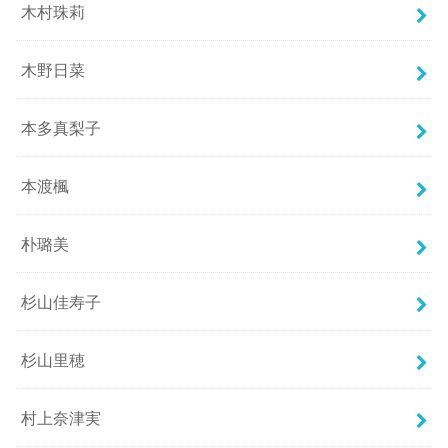
木村珠莉
木野日菜
本多真梨子
本渡楓
朴璐美
杉山佳寿子
杉山里穂
村上奈津実