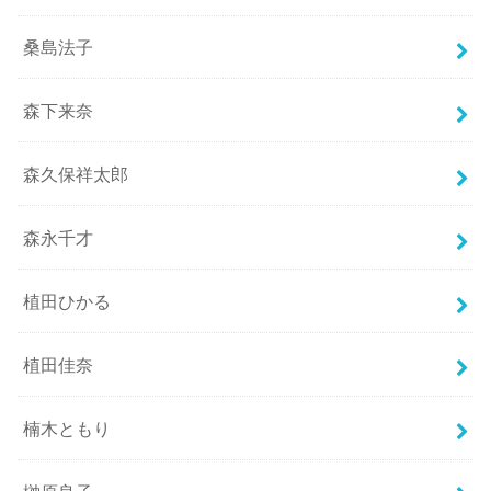
桑島法子
森下来奈
森久保祥太郎
森永千才
植田ひかる
植田佳奈
楠木ともり