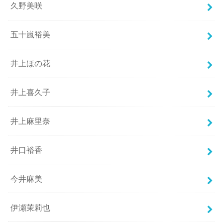
久野美咲
五十嵐裕美
井上ほの花
井上喜久子
井上麻里奈
井口裕香
今井麻美
伊瀬茉莉也