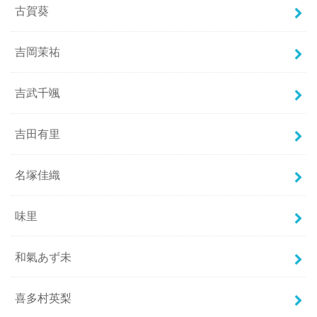
古賀葵
吉岡茉祐
吉武千颯
吉田有里
名塚佳織
味里
和氣あず未
喜多村英梨