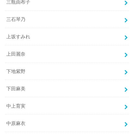
三瓶由布子
三石琴乃
上坂すみれ
上田麗奈
下地紫野
下田麻美
中上育実
中原麻衣