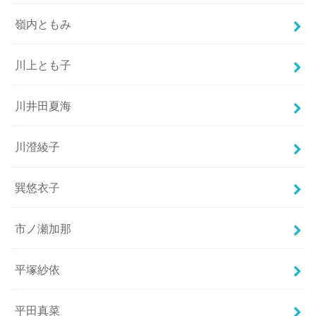
嶺内ともみ
川上とも子
川井田夏海
川澄綾子
巽悠衣子
市ノ瀬加那
平塚紗依
平田真菜