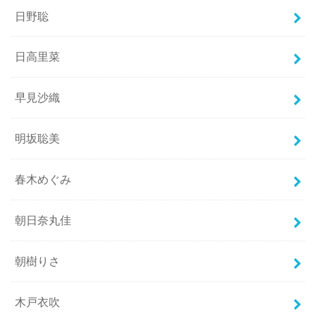
日野聡
日高里菜
早見沙織
明坂聡美
春木めぐみ
朝日奈丸佳
朝樹りさ
木戸衣吹