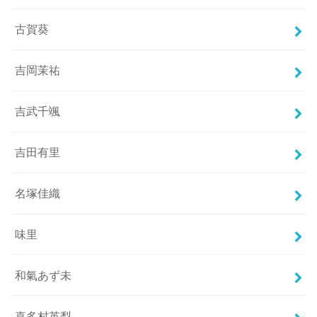
古賀葵
吉岡茉祐
吉武千颯
吉田有里
名塚佳織
味里
和氣あず未
喜多村英梨