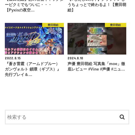
ーピクミでもついに・・・
うちょっとで終わるよ！【豊田萌
【Pyxisの夜空…
絵】
豊田萌絵
豊田萌絵
2022.8.15
2024.8.10
『蒼き雷霆（アームドブルー）
声優 豊田萌絵 写真集「moe」徹
ガンヴォルト 鎖環（ギブス）』
底レビュー #Vine #声優 #ニュ…
先行プレイ＆…