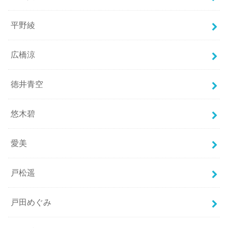
平野綾
広橋涼
徳井青空
悠木碧
愛美
戸松遥
戸田めぐみ