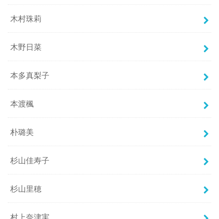
木村珠莉
木野日菜
本多真梨子
本渡楓
朴璐美
杉山佳寿子
杉山里穂
村上奈津実