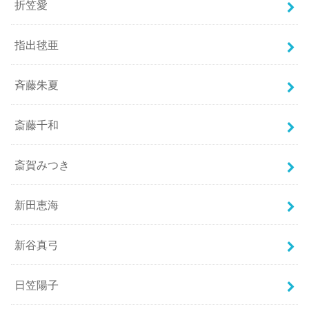
折笠愛
指出毬亜
斉藤朱夏
斎藤千和
斎賀みつき
新田恵海
新谷真弓
日笠陽子