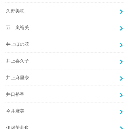
久野美咲
五十嵐裕美
井上ほの花
井上喜久子
井上麻里奈
井口裕香
今井麻美
伊瀬茉莉也