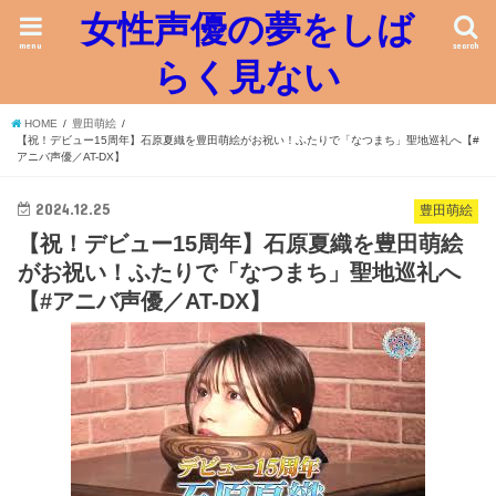
女性声優の夢をしば
menu
search
らく見ない
HOME
豊田萌絵
【祝！デビュー15周年】石原夏織を豊田萌絵がお祝い！ふたりで「なつまち」聖地巡礼へ【#
アニバ声優／AT-DX】
2024.12.25
豊田萌絵
【祝！デビュー15周年】石原夏織を豊田萌絵
がお祝い！ふたりで「なつまち」聖地巡礼へ
【#アニバ声優／AT-DX】