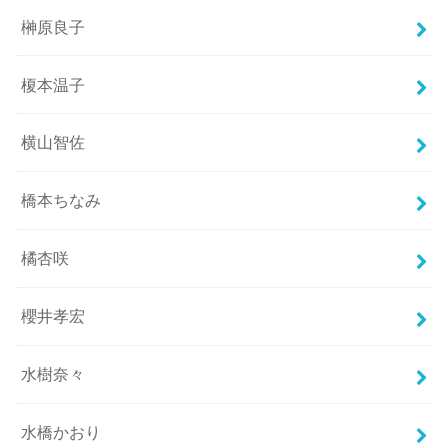
榊原良子
榎本温子
横山智佐
橋本ちなみ
橘杏咲
櫻井孝宏
水樹奈々
水橋かおり