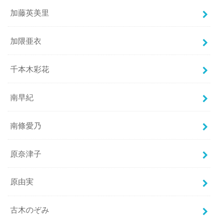
加藤英美里
加隈亜衣
千本木彩花
南早紀
南條愛乃
原奈津子
原由実
古木のぞみ