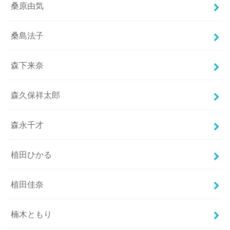
桑原由気
桑島法子
森下来奈
森久保祥太郎
森永千才
植田ひかる
植田佳奈
楠木ともり