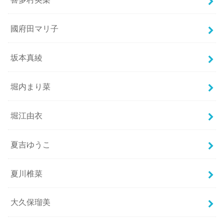
國府田マリ子
坂本真綾
堀内まり菜
堀江由衣
夏吉ゆうこ
夏川椎菜
大久保瑠美