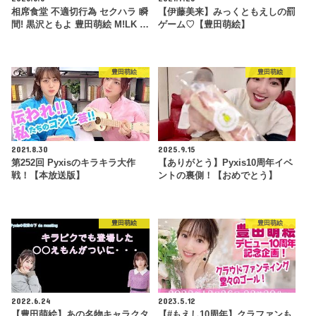
相席食堂 不適切行為 セクハラ 瞬
【伊藤美来】みっくともえしの罰
間! 黒沢ともよ 豊田萌絵 M!LK …
ゲーム♡【豊田萌絵】
豊田萌絵
豊田萌絵
2021.8.30
2025.9.15
第252回 Pyxisのキラキラ大作
【ありがとう】Pyxis10周年イベ
戦！【本放送版】
ントの裏側！【おめでとう】
豊田萌絵
豊田萌絵
2022.6.24
2023.5.12
【豊田萌絵】あの名物キャラクタ
【#もえし10周年】クラファンも