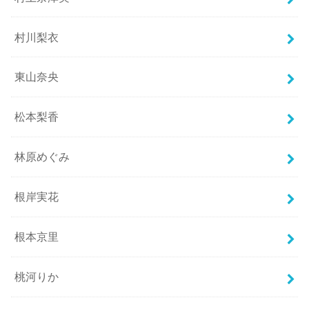
村川梨衣
東山奈央
松本梨香
林原めぐみ
根岸実花
根本京里
桃河りか