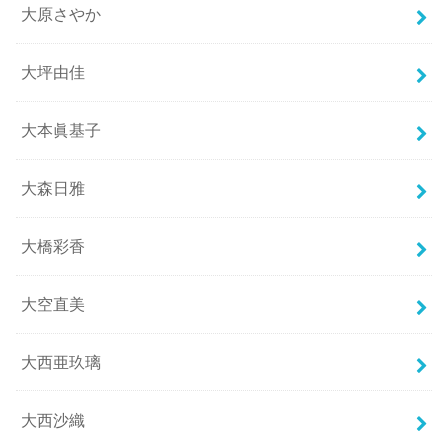
大原さやか
大坪由佳
大本眞基子
大森日雅
大橋彩香
大空直美
大西亜玖璃
大西沙織