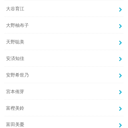
大谷育江
大野柚布子
天野聡美
安済知佳
安野希世乃
宮本侑芽
富樫美鈴
富田美憂