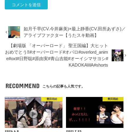
如月千早(CV.今井麻美)×最上静香(CV.田所あずさ)／
アライブファクター【うたスキ動画】
【劇場版 「オーバーロード」 聖王国編】大ヒット
おめでとう‼︎#オーバーロード#オバロ#overlord_anim
e#oxt#日野聡#原由実#青山吉能#オーイシマサヨシ#
KADOKAWA#shorts
RECOMMEND
こちらの記事も人気です。
豊田萌絵
豊田萌絵
2026.6.8
2021.7.25