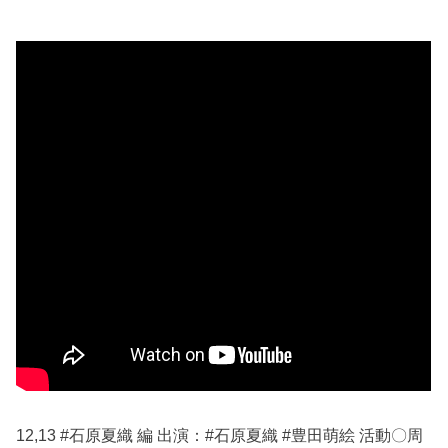
12,13 #石原夏織 編 出演：#石原夏織 #豊田萌絵 活動〇周