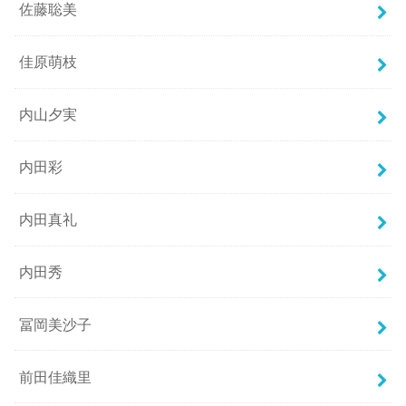
佐藤聡美
佳原萌枝
内山夕実
内田彩
内田真礼
内田秀
冨岡美沙子
前田佳織里