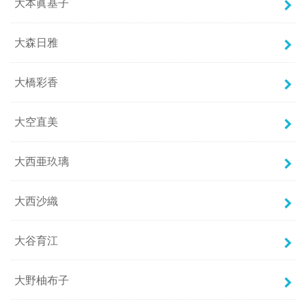
大本眞基子
大森日雅
大橋彩香
大空直美
大西亜玖璃
大西沙織
大谷育江
大野柚布子