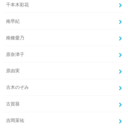
千本木彩花
南早紀
南條愛乃
原奈津子
原由実
古木のぞみ
古賀葵
吉岡茉祐