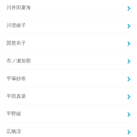
川井田夏海
川澄綾子
巽悠衣子
市ノ瀬加那
平塚紗依
平田真菜
平野綾
広橋涼