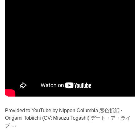
Provided to YouTube by Nippon Columbia 恋色折紙 ·
Origami Tobiichi (CV: Misuzu Togashi) デート・ア・ライ
ブ …