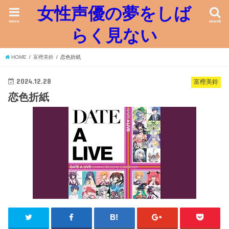
女性声優の夢をしば
menu
search
らく見ない
HOME
富樫美鈴
恋色折紙
2024.12.28
富樫美鈴
恋色折紙