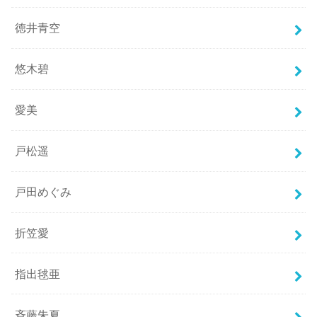
徳井青空
悠木碧
愛美
戸松遥
戸田めぐみ
折笠愛
指出毬亜
斉藤朱夏