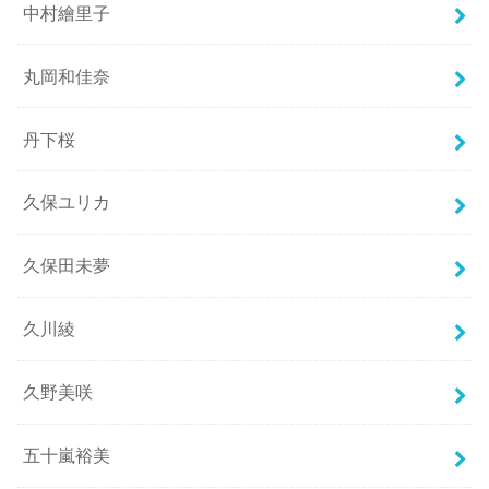
中村繪里子
丸岡和佳奈
丹下桜
久保ユリカ
久保田未夢
久川綾
久野美咲
五十嵐裕美