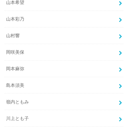
山本希望
山本彩乃
山村響
岡咲美保
岡本麻弥
島本須美
嶺内ともみ
川上とも子