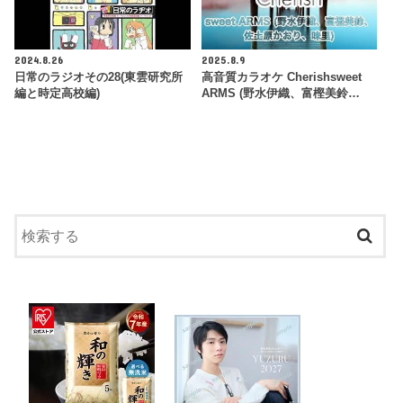
2024.8.26
2025.8.9
日常のラジオその28(東雲研究所
高音質カラオケ Cherishsweet
編と時定高校編)
ARMS (野水伊織、富樫美鈴…