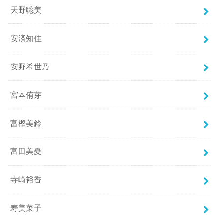
天野聡美
安済知佳
安野希世乃
宮本侑芽
富樫美鈴
富田美憂
寺崎裕香
寿美菜子