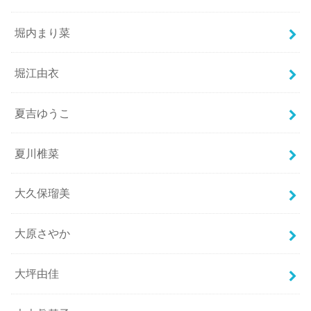
堀内まり菜
堀江由衣
夏吉ゆうこ
夏川椎菜
大久保瑠美
大原さやか
大坪由佳