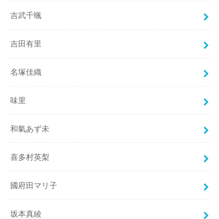
吉武千颯
吉田有里
名塚佳織
味里
和氣あず未
喜多村英梨
國府田マリ子
坂本真綾