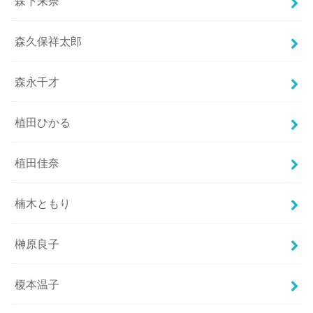
森下来奈
森久保祥太郎
森永千才
植田ひかる
植田佳奈
楠木ともり
榊原良子
榎本温子