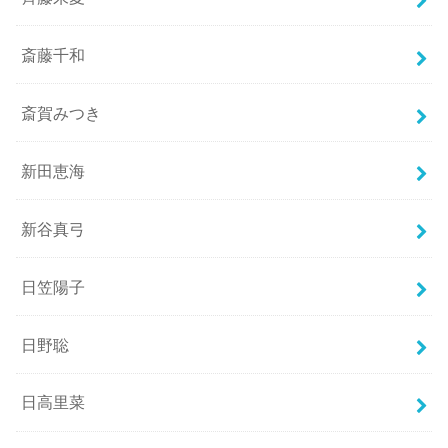
斎藤千和
斎賀みつき
新田恵海
新谷真弓
日笠陽子
日野聡
日高里菜