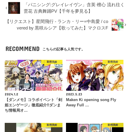
「パニシング:グレイレイヴン」含英·檀心 流れ往く
雲花 古典舞踊PV【千年を夢見る】
【リクエスト】星間飛行 - ランカ・リー=中島愛 / co
vered by 黒咲ルシア【歌ってみた】マクロスF
RECOMMEND
こちらの記事も人気です。
富樫美鈴
富樫美鈴
2024.1.2
2023.5.23
【ダンメモ】コラボイベント「剣
Maken Ki opening song Fly
姫エンゲージ」徹底紹介!!ダンま
Away Full …
ち情報局オ…
富樫美鈴
富樫美鈴