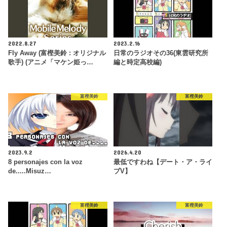
2022.8.27
2023.2.16
Fly Away (富樫美鈴 : オリジナル
日常のラジオその36(東雲研究所
歌手) (アニメ「マケン姫っ…
編と時定高校編)
富樫美鈴
富樫美鈴
2023.9.2
2026.4.20
8 personajes con la voz
最低ですわね【デート・ア・ライ
de.....Misuz…
ブV】
富樫美鈴
富樫美鈴