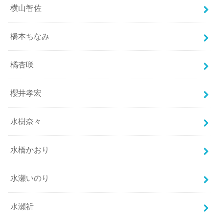
横山智佐
橋本ちなみ
橘杏咲
櫻井孝宏
水樹奈々
水橋かおり
水瀬いのり
水瀬祈