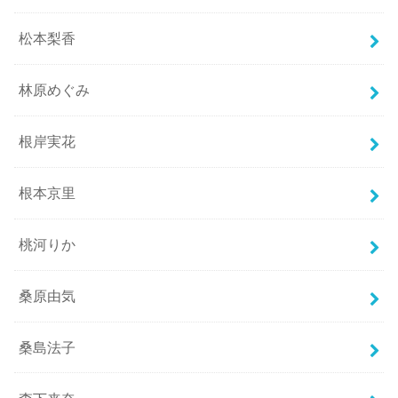
松本梨香
林原めぐみ
根岸実花
根本京里
桃河りか
桑原由気
桑島法子