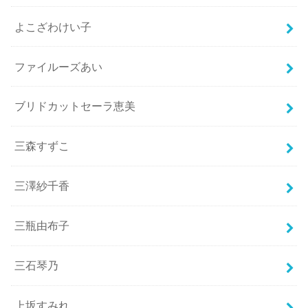
よこざわけい子
ファイルーズあい
ブリドカットセーラ恵美
三森すずこ
三澤紗千香
三瓶由布子
三石琴乃
上坂すみれ