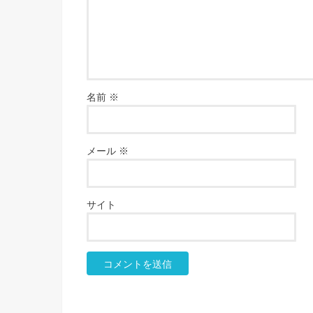
名前
※
メール
※
サイト