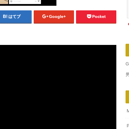
はてブ
Google+
Pocket
G
P