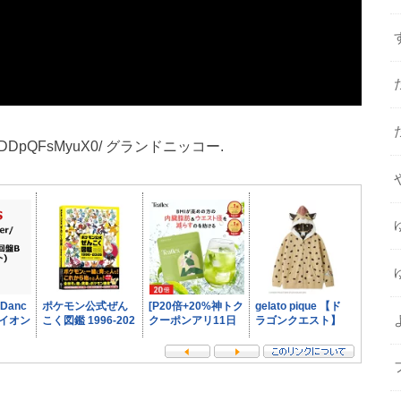
a615/p/DDpQFsMyuX0/ グランドニッコー.