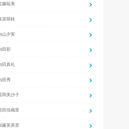
佐藤聡美
佳原萌枝
内山夕実
内田彩
内田真礼
内田秀
冨岡美沙子
前田佳織里
加藤英美里