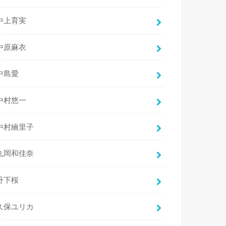
中上育実
中原麻衣
中島愛
中村悠一
中村繪里子
丸岡和佳奈
丹下桜
久保ユリカ