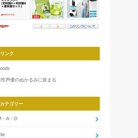
リンク
oods
男性声優のぬかるみに嵌まる
カテゴリー
M・A・O
ile