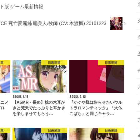
 ライト版 ゲーム最新情報
CE 死亡愛麗絲 睡美人/牧師 (CV: 本渡楓) 20191223
里菜
日高里菜
日高里菜
2025.1.18
2022.9.12
アニメ
【ASMR・長め】椋の木耳か
『かぐや様は告らせたいウル
バロ
きと梵天でたっぷりと耳かき
トラロマンティック』「大仏
を楽しませてもらう…
こばち」と同じキャラ…
里菜
日高里菜
日高里菜