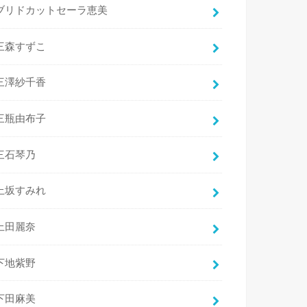
ブリドカットセーラ恵美
三森すずこ
三澤紗千香
三瓶由布子
三石琴乃
上坂すみれ
上田麗奈
下地紫野
下田麻美