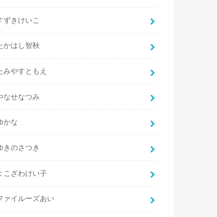
すずきけいこ
たかはし智秋
たみやすともえ
やなせなつみ
ゆかな
ゆきのさつき
よこざわけい子
ファイルーズあい