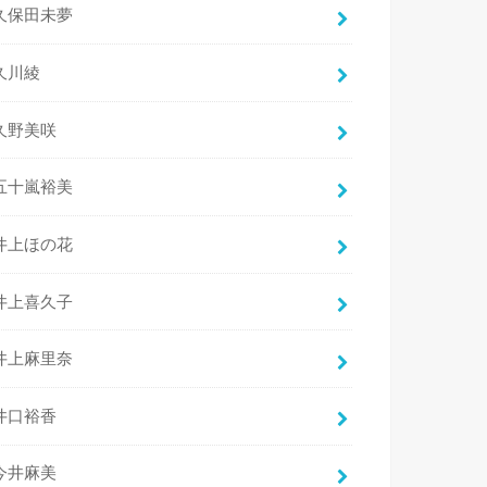
久保田未夢
久川綾
久野美咲
五十嵐裕美
井上ほの花
井上喜久子
井上麻里奈
井口裕香
今井麻美