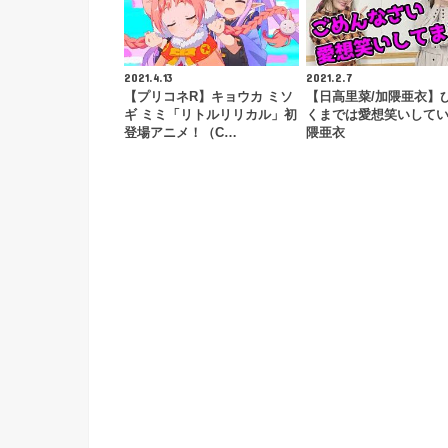
2021.4.13
2021.2.7
【プリコネR】キョウカ ミソ
【日高里菜/加隈亜衣】
ギ ミミ「リトルリリカル」初
くまでは愛想笑いして
登場アニメ！（C…
隈亜衣