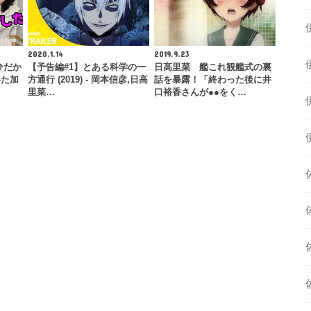
2020.1.14
2019.9.23
ひだか
【予告編#1】とある科学の一
日高里菜 艦これ観艦式の裏
いた加
方通行 (2019) - 岡本信彦,日高
話を暴露！「終わった後に井
里菜…
口裕香さんが●●をく…