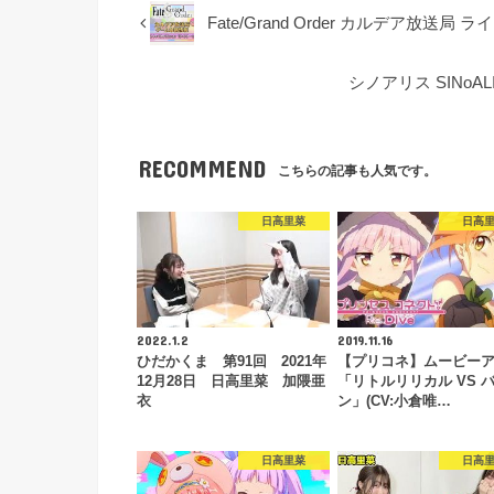
Fate/Grand Order カルデア放送局
シノアリス SINoALI
RECOMMEND
こちらの記事も人気です。
日高里菜
日高
2022.1.2
2019.11.16
ひだかくま 第91回 2021年
【プリコネ】ムービー
12月28日 日高里菜 加隈亜
「リトルリリカル VS 
衣
ン」(CV:小倉唯…
日高里菜
日高