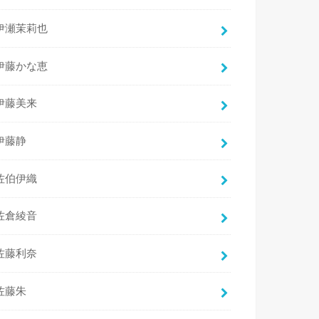
伊瀬茉莉也
伊藤かな恵
伊藤美来
伊藤静
佐伯伊織
佐倉綾音
佐藤利奈
佐藤朱