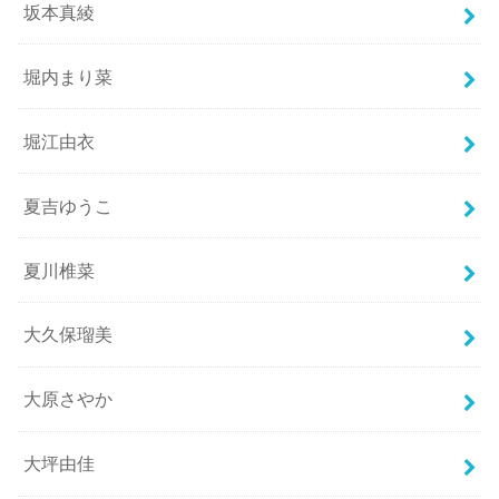
坂本真綾
堀内まり菜
堀江由衣
夏吉ゆうこ
夏川椎菜
大久保瑠美
大原さやか
大坪由佳