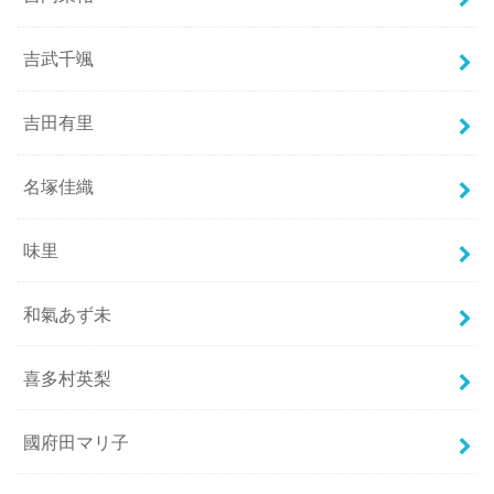
吉武千颯
吉田有里
名塚佳織
味里
和氣あず未
喜多村英梨
國府田マリ子