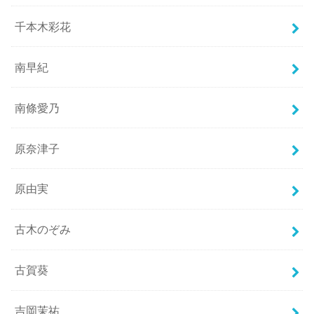
千本木彩花
南早紀
南條愛乃
原奈津子
原由実
古木のぞみ
古賀葵
吉岡茉祐