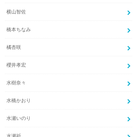
横山智佐
橋本ちなみ
橘杏咲
櫻井孝宏
水樹奈々
水橋かおり
水瀬いのり
水瀬祈