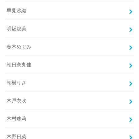
早見沙織
明坂聡美
春木めぐみ
朝日奈丸佳
朝樹りさ
木戸衣吹
木村珠莉
木野日菜