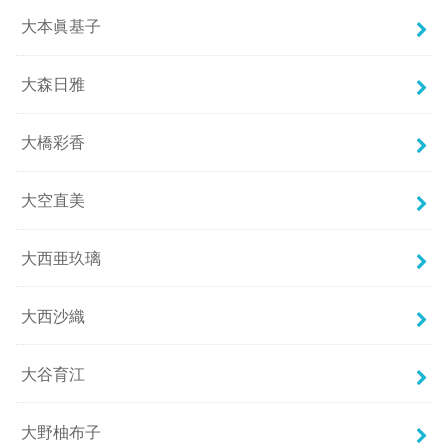
大本眞基子
大森日雅
大橋彩香
大空直美
大西亜玖璃
大西沙織
大谷育江
大野柚布子