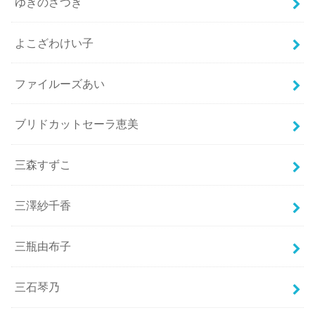
ゆきのさつき
よこざわけい子
ファイルーズあい
ブリドカットセーラ恵美
三森すずこ
三澤紗千香
三瓶由布子
三石琴乃