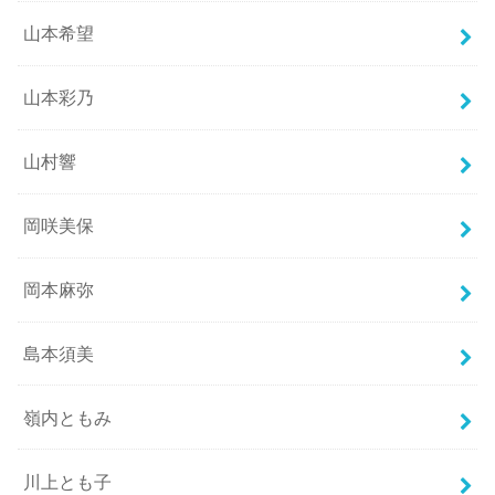
山本希望
山本彩乃
山村響
岡咲美保
岡本麻弥
島本須美
嶺内ともみ
川上とも子