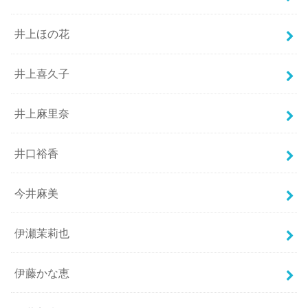
井上ほの花
井上喜久子
井上麻里奈
井口裕香
今井麻美
伊瀬茉莉也
伊藤かな恵