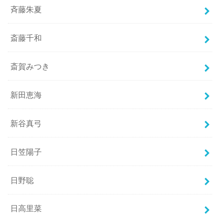
斉藤朱夏
斎藤千和
斎賀みつき
新田恵海
新谷真弓
日笠陽子
日野聡
日高里菜