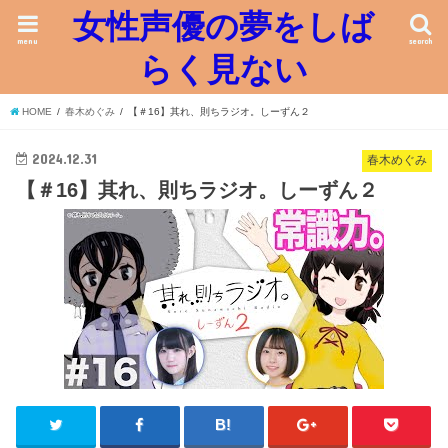
女性声優の夢をしば
menu
search
らく見ない
HOME
春木めぐみ
【＃16】其れ、則ちラジオ。しーずん２
2024.12.31
春木めぐみ
【＃16】其れ、則ちラジオ。しーずん２