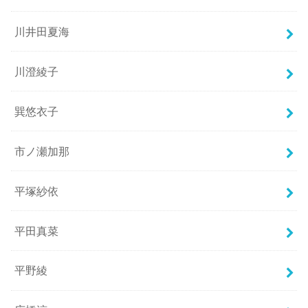
川井田夏海
川澄綾子
巽悠衣子
市ノ瀬加那
平塚紗依
平田真菜
平野綾