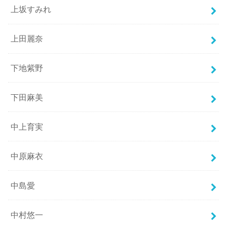
上坂すみれ
上田麗奈
下地紫野
下田麻美
中上育実
中原麻衣
中島愛
中村悠一