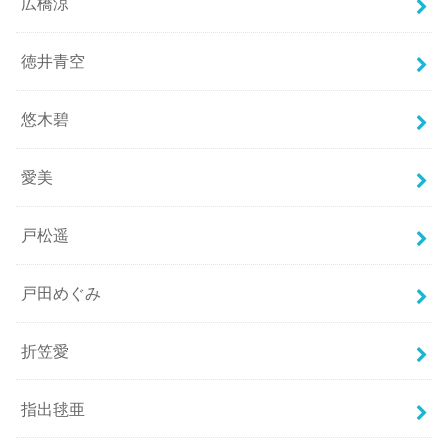
広橋涼
徳井青空
悠木碧
愛美
戸松遥
戸田めぐみ
折笠愛
指出毬亜