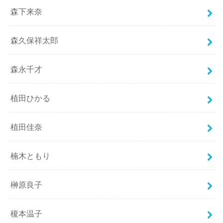
森下来奈
森久保祥太郎
森永千才
植田ひかる
植田佳奈
楠木ともり
榊原良子
榎本温子