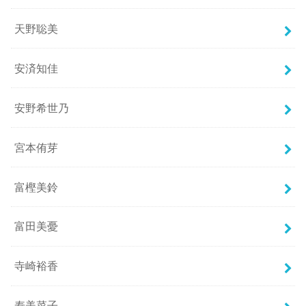
天野聡美
安済知佳
安野希世乃
宮本侑芽
富樫美鈴
富田美憂
寺崎裕香
寿美菜子