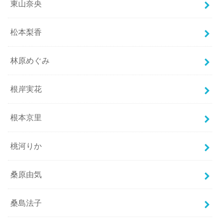
東山奈央
松本梨香
林原めぐみ
根岸実花
根本京里
桃河りか
桑原由気
桑島法子