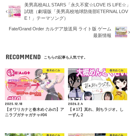
美男高校ALL STARS「永久不変☆LOVE IS LIFE☆」
試聴（劇場版「美男高校地球防衛部ETERNAL LOV
E！」テーマソング）
Fate/Grand Order カルデア放送局 ライト版 ゲーム
最新情報
RECOMMEND
こちらの記事も人気です。
春木めぐみ
春木めぐみ
2025.12.18
2026.2.4
【オワリカナと春木めぐみの】ア
【＃17】其れ、則ちラジオ。し
ニラブガチャガチャ#04
ーずん２
春木めぐみ
春木めぐみ