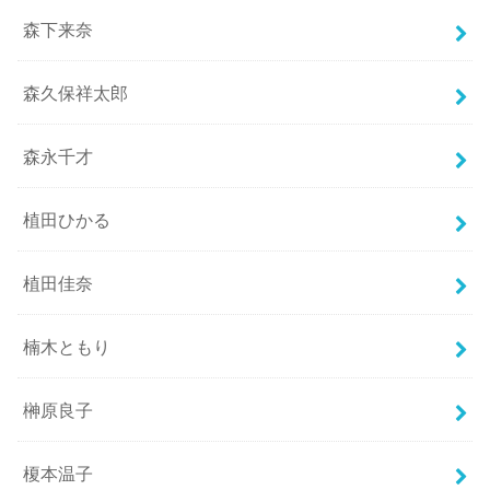
森下来奈
森久保祥太郎
森永千才
植田ひかる
植田佳奈
楠木ともり
榊原良子
榎本温子