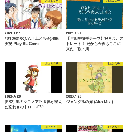
川上とも子
川上とも子
2021.9.27
2021.7.21
#04 海野聡(CV:川上とも子)攻略
【与田剛投手テーマ】好きよ、ス
実況 Play BL Game
トレート！ だから今夜もここに
来た 歌：川…
川上とも子
川上とも子
2026.4.20
2023.1.26
[PS2] 風のクロノア2: 世界が望ん
ジャングルの河 (Afro Mix.)
だ忘れもの | ロロ (CV: …
川上とも子
川上とも子