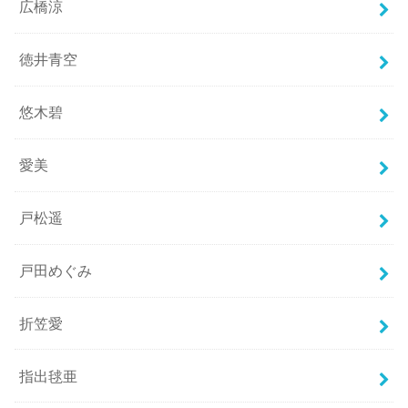
広橋涼
徳井青空
悠木碧
愛美
戸松遥
戸田めぐみ
折笠愛
指出毬亜