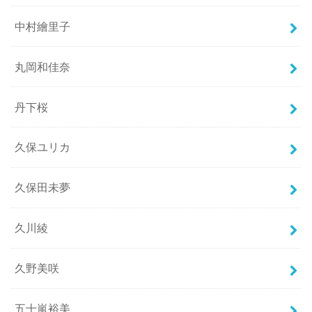
中村繪里子
丸岡和佳奈
丹下桜
久保ユリカ
久保田未夢
久川綾
久野美咲
五十嵐裕美