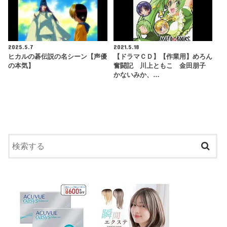
2025.5.7
2021.5.18
ヒカルの碁伝説の名シーン【声優
【ドラマＣＤ】【作業用】めろん
の本気】
奮闘記 川上ともこ 金田朋子
かないみか、…