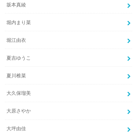
坂本真綾
堀内まり菜
堀江由衣
夏吉ゆうこ
夏川椎菜
大久保瑠美
大原さやか
大坪由佳