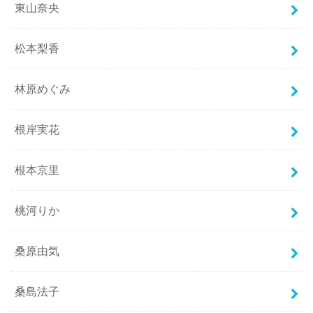
東山奈央
松本梨香
林原めぐみ
根岸実花
根本京里
桃河りか
桑原由気
桑島法子