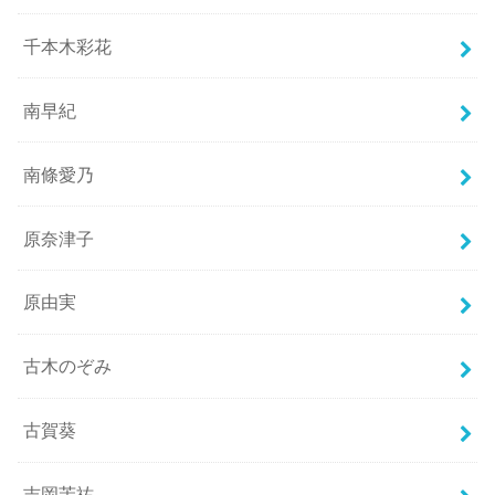
千本木彩花
南早紀
南條愛乃
原奈津子
原由実
古木のぞみ
古賀葵
吉岡茉祐