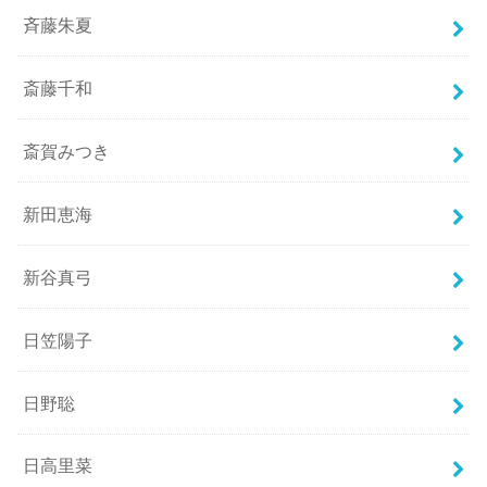
斉藤朱夏
斎藤千和
斎賀みつき
新田恵海
新谷真弓
日笠陽子
日野聡
日高里菜