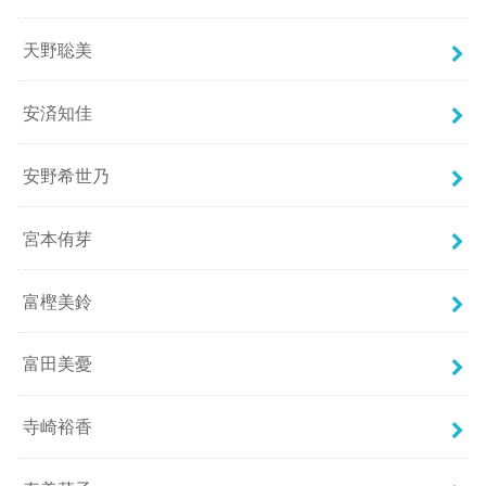
天野聡美
安済知佳
安野希世乃
宮本侑芽
富樫美鈴
富田美憂
寺崎裕香