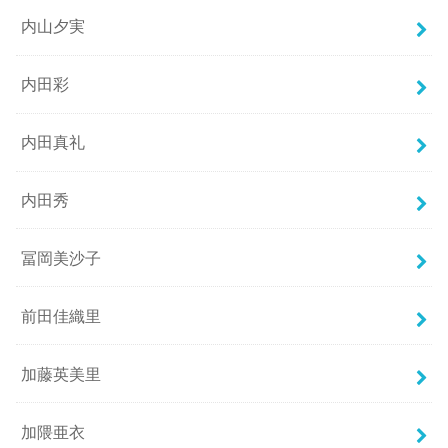
内山夕実
内田彩
内田真礼
内田秀
冨岡美沙子
前田佳織里
加藤英美里
加隈亜衣