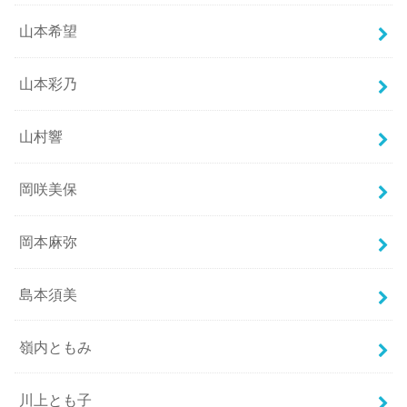
山本希望
山本彩乃
山村響
岡咲美保
岡本麻弥
島本須美
嶺内ともみ
川上とも子