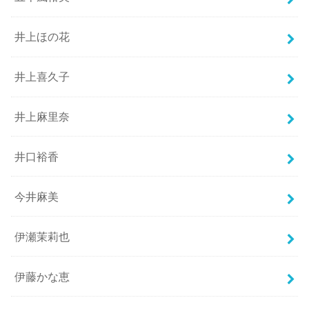
井上ほの花
井上喜久子
井上麻里奈
井口裕香
今井麻美
伊瀬茉莉也
伊藤かな恵