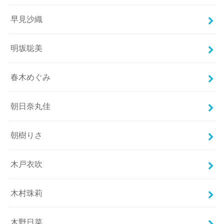
早見沙織
明坂聡美
春木めぐみ
朝日奈丸佳
朝樹りさ
木戸衣吹
木村珠莉
木野日菜