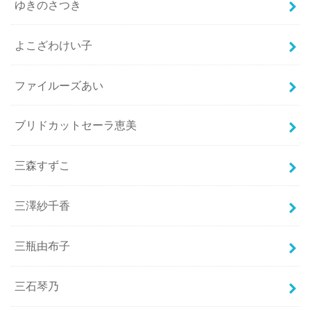
ゆきのさつき
よこざわけい子
ファイルーズあい
ブリドカットセーラ恵美
三森すずこ
三澤紗千香
三瓶由布子
三石琴乃