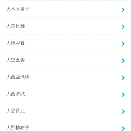
大本眞基子
大森日雅
大橋彩香
大空直美
大西亜玖璃
大西沙織
大谷育江
大野柚布子