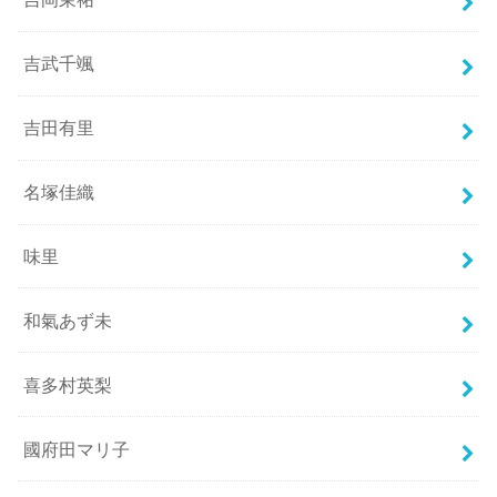
吉武千颯
吉田有里
名塚佳織
味里
和氣あず未
喜多村英梨
國府田マリ子