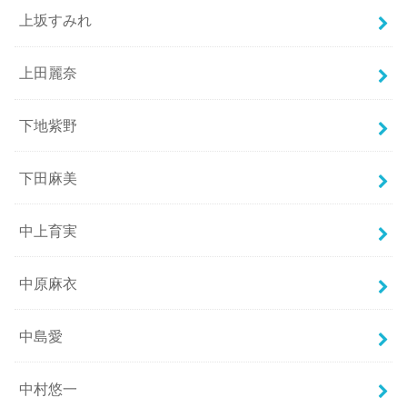
上坂すみれ
上田麗奈
下地紫野
下田麻美
中上育実
中原麻衣
中島愛
中村悠一