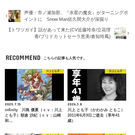
声優・市ノ瀬加那、『水星の魔女』がターニングポ
イントに Snow Man佐久間大介が深掘り
【トワツガイ】話があって来た(CV近藤玲奈/立花理
香/ブリドカットセーラ恵美/倉知玲鳳)
RECOMMEND
こちらの記事も人気です。
川上とも子
川上とも子
2025.7.15
2026.3.8
infinity 川島 優夏（ｃｖ：川上
川上 とも子（かわかみ ともこ）
とも子）朝倉 沙紀（ｃｖ：山崎
2011年6月9日ご逝去（享年41
和…
歳）