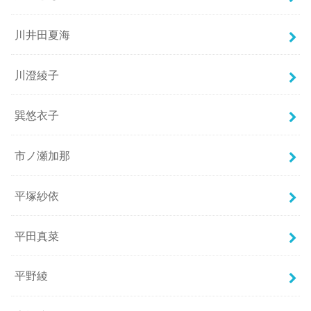
川井田夏海
川澄綾子
巽悠衣子
市ノ瀬加那
平塚紗依
平田真菜
平野綾