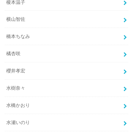
榎本温子
横山智佐
橋本ちなみ
橘杏咲
櫻井孝宏
水樹奈々
水橋かおり
水瀬いのり