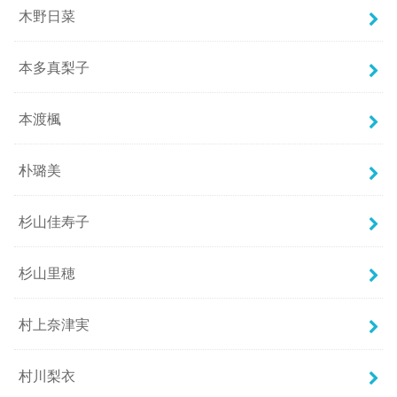
木野日菜
本多真梨子
本渡楓
朴璐美
杉山佳寿子
杉山里穂
村上奈津実
村川梨衣