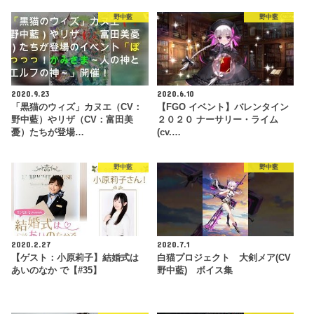
野中藍
野中藍
2020.9.23
2020.6.10
「黒猫のウィズ」カヌエ（CV：
【FGO イベント】バレンタイン
野中藍）やリザ（CV：富田美
２０２０ ナーサリー・ライム
憂）たちが登場…
(cv.…
野中藍
野中藍
2020.2.27
2020.7.1
【ゲスト：小原莉子】結婚式は
白猫プロジェクト 大剣メア(CV
あいのなか で【#35】
野中藍) ボイス集