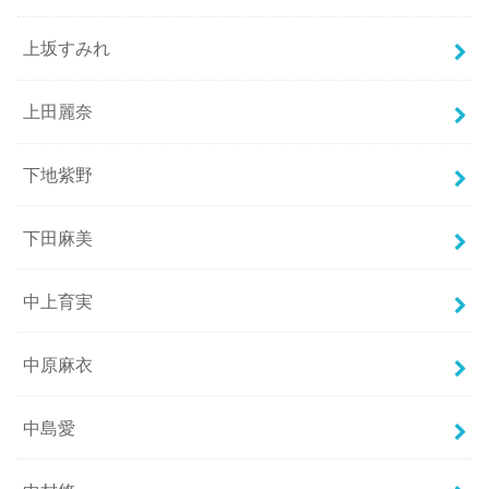
上坂すみれ
上田麗奈
下地紫野
下田麻美
中上育実
中原麻衣
中島愛