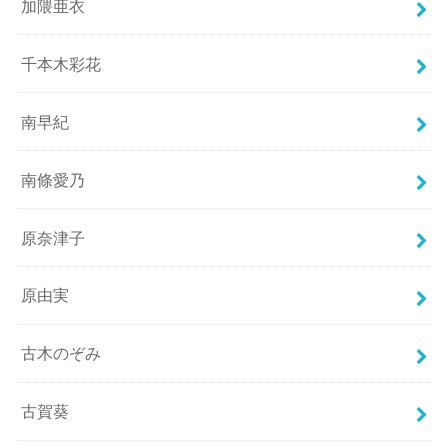
加隈亜衣
千本木彩花
南早紀
南條愛乃
原奈津子
原由実
古木のぞみ
古賀葵