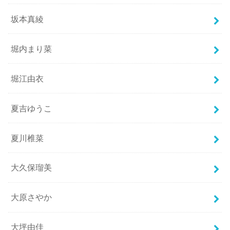
坂本真綾
堀内まり菜
堀江由衣
夏吉ゆうこ
夏川椎菜
大久保瑠美
大原さやか
大坪由佳