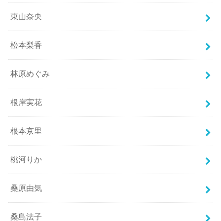
東山奈央
松本梨香
林原めぐみ
根岸実花
根本京里
桃河りか
桑原由気
桑島法子