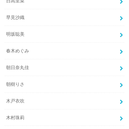
日高里菜
早見沙織
明坂聡美
春木めぐみ
朝日奈丸佳
朝樹りさ
木戸衣吹
木村珠莉