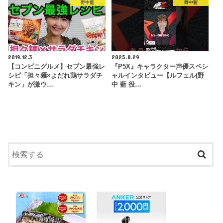
野中藍
野中藍
2019.12.3
2025.8.29
【コンビニグルメ】セブン最強レ
『P5X』キャラクター声優スペシ
シピ「担々麺×よだれ鶏サラダチ
ャルインタビュー【ルフェル(野
キン」が激ウ…
中 藍 役…