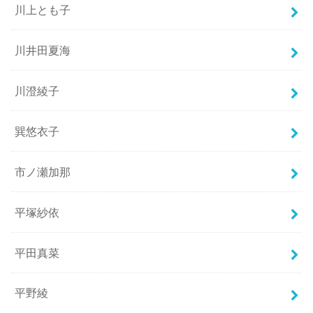
川上とも子
川井田夏海
川澄綾子
巽悠衣子
市ノ瀬加那
平塚紗依
平田真菜
平野綾