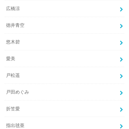
広橋涼
徳井青空
悠木碧
愛美
戸松遥
戸田めぐみ
折笠愛
指出毬亜