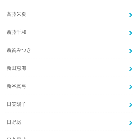
斉藤朱夏
斎藤千和
斎賀みつき
新田恵海
新谷真弓
日笠陽子
日野聡