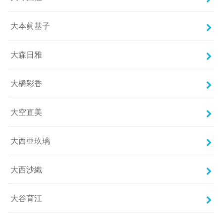
大本眞基子
大森日雅
大橋彩香
大空直美
大西亜玖璃
大西沙織
大谷育江