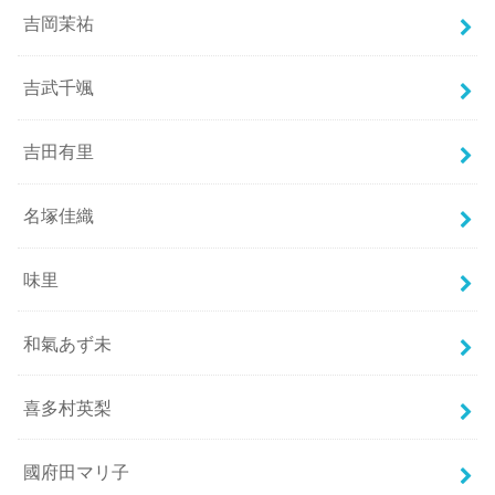
吉岡茉祐
吉武千颯
吉田有里
名塚佳織
味里
和氣あず未
喜多村英梨
國府田マリ子