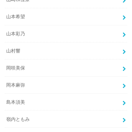
山本希望
山本彩乃
山村響
岡咲美保
岡本麻弥
島本須美
嶺内ともみ