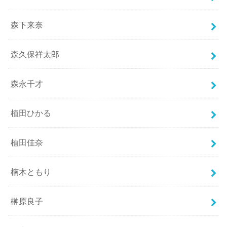
森下来奈
森久保祥太郎
森永千才
植田ひかる
植田佳奈
楠木ともり
榊原良子