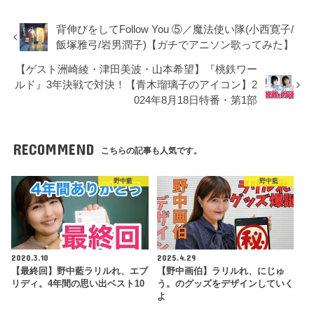
背伸びをしてFollow You ⑤／魔法使い隊(小西寛子/
飯塚雅弓/岩男潤子)【ガチでアニソン歌ってみた】
【ゲスト洲崎綾・津田美波・山本希望】『桃鉄ワー
ルド』3年決戦で対決！【青木瑠璃子のアイコン】2
024年8月18日特番・第1部
RECOMMEND
こちらの記事も人気です。
野中藍
野中藍
2020.3.10
2025.4.29
【最終回】野中藍ラリルれ、エブ
【野中画伯】ラリルれ、にじゅ
リディ。4年間の思い出ベスト10
う。のグッズをデザインしていく
よ