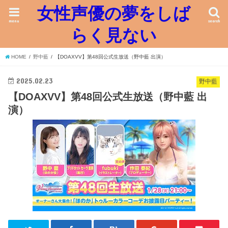
女性声優の夢をしば
menu
search
らく見ない
HOME
野中藍
【DOAXVV】第48回公式生放送（野中藍 出演）
2025.02.23
野中藍
【DOAXVV】第48回公式生放送（野中藍 出
演）