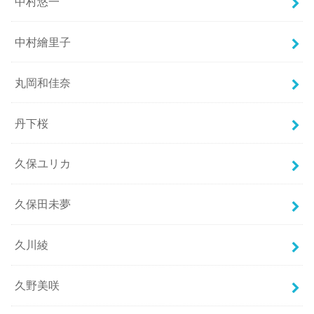
中村悠一
中村繪里子
丸岡和佳奈
丹下桜
久保ユリカ
久保田未夢
久川綾
久野美咲