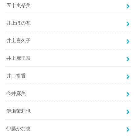
五十嵐裕美
井上ほの花
井上喜久子
井上麻里奈
井口裕香
今井麻美
伊瀬茉莉也
伊藤かな恵