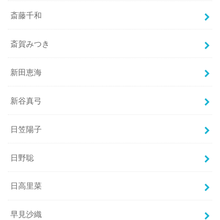
斎藤千和
斎賀みつき
新田恵海
新谷真弓
日笠陽子
日野聡
日高里菜
早見沙織