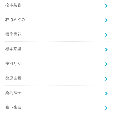
松本梨香
林原めぐみ
根岸実花
根本京里
桃河りか
桑原由気
桑島法子
森下来奈