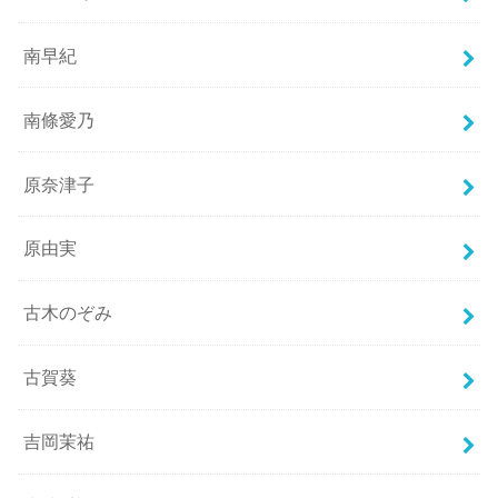
南早紀
南條愛乃
原奈津子
原由実
古木のぞみ
古賀葵
吉岡茉祐