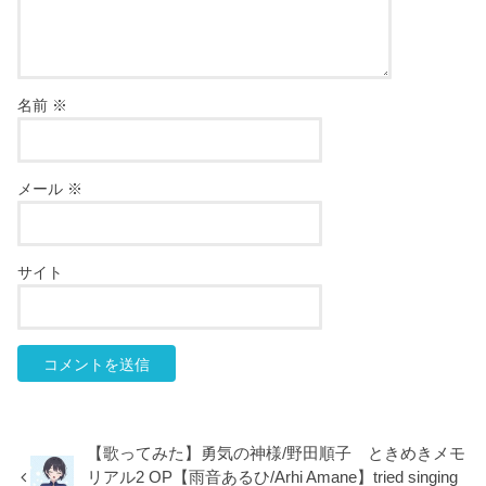
名前
※
メール
※
サイト
【歌ってみた】勇気の神様/野田順子 ときめきメモ
リアル2 OP【雨音あるひ/Arhi Amane】tried singing