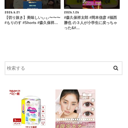
2026.6.21
2026.1.26
【切り抜き】美味しいぃぃ〜〜〜
#森久保祥太郎 #岡本信彦 #福西
#もりのす #Shorts #森久保祥…
勝也 の３人が小学生に戻っちゃ
った&#…