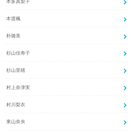
本多真梨子
本渡楓
朴璐美
杉山佳寿子
杉山里穂
村上奈津実
村川梨衣
東山奈央