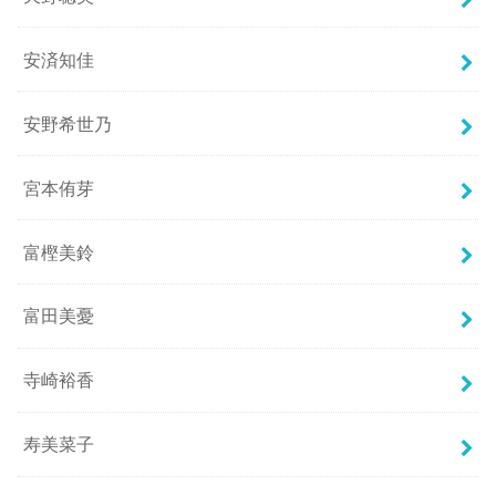
安済知佳
安野希世乃
宮本侑芽
富樫美鈴
富田美憂
寺崎裕香
寿美菜子