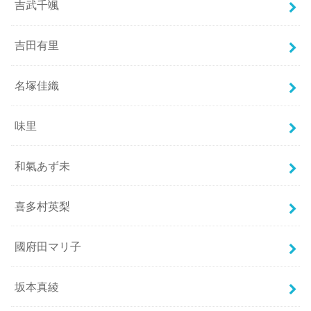
吉武千颯
吉田有里
名塚佳織
味里
和氣あず未
喜多村英梨
國府田マリ子
坂本真綾