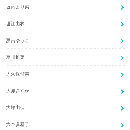
堀内まり菜
堀江由衣
夏吉ゆうこ
夏川椎菜
大久保瑠美
大原さやか
大坪由佳
大本眞基子