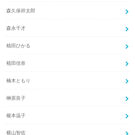
森久保祥太郎
森永千才
植田ひかる
植田佳奈
楠木ともり
榊原良子
榎本温子
横山智佐