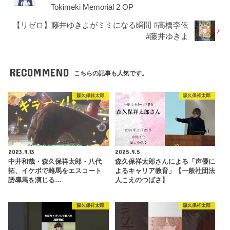
Tokimeki Memorial 2 OP
【リゼロ】藤井ゆきよがミミになる瞬間 #高橋李依
#藤井ゆきよ
RECOMMEND
こちらの記事も人気です。
森久保祥太郎
森久保祥太郎
2023.9.13
2025.9.5
中井和哉・森久保祥太郎・八代
森久保祥太郎さんによる「声優に
拓、イケボで雌馬をエスコート
よるキャリア教育」【一般社団法
誘導馬を演じる…
人こえのつばさ】
森久保祥太郎
森久保祥太郎