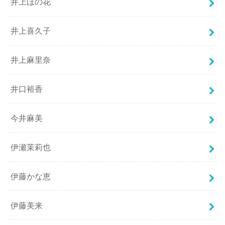
井上ほの花
井上喜久子
井上麻里奈
井口裕香
今井麻美
伊瀬茉莉也
伊藤かな恵
伊藤美来