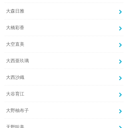
大森日雅
大橋彩香
大空直美
大西亜玖璃
大西沙織
大谷育江
大野柚布子
天野聡美