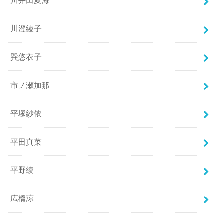
川澄綾子
巽悠衣子
市ノ瀬加那
平塚紗依
平田真菜
平野綾
広橋涼