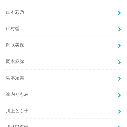
山本彩乃
山村響
岡咲美保
岡本麻弥
島本須美
嶺内ともみ
川上とも子
川井田夏海