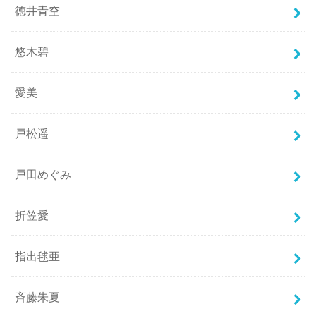
徳井青空
悠木碧
愛美
戸松遥
戸田めぐみ
折笠愛
指出毬亜
斉藤朱夏