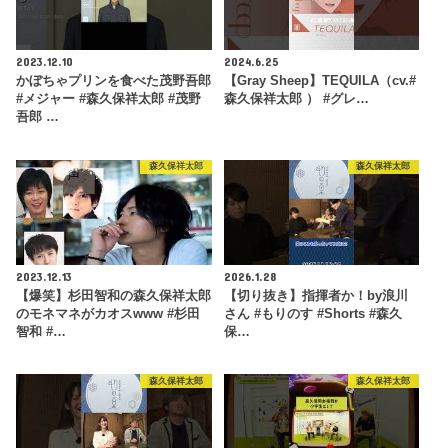
2023.12.10
2024.6.25
かぼちゃプリンを食べた茂野吾郎
【Gray Sheep】TEQUILA（cv.#
#メジャー #森久保祥太郎 #茂野
森久保祥太郎 ） #グレ…
吾郎 …
森久保祥太郎
森久保祥太郎
2023.12.13
2026.1.28
【爆笑】杉田智和の森久保祥太郎
【切り抜き】指揮者か！by浪川
のモネマネがカオスwww #杉田
さん #もりのす #Shorts #森久
智和 #…
保…
森久保祥太郎
森久保祥太郎