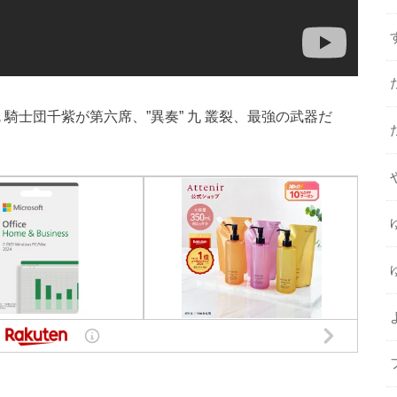
 騎士団千紫が第六席、”異奏” 九 叢裂、最強の武器だ