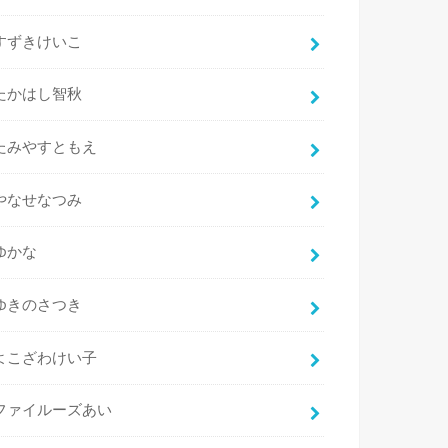
すずきけいこ
たかはし智秋
たみやすともえ
やなせなつみ
ゆかな
ゆきのさつき
よこざわけい子
ファイルーズあい