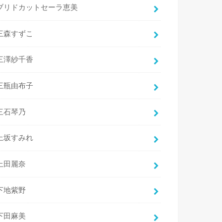
ブリドカットセーラ恵美
三森すずこ
三澤紗千香
三瓶由布子
三石琴乃
上坂すみれ
上田麗奈
下地紫野
下田麻美