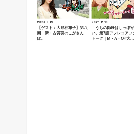
2023.2.19
2023.11.18
【ゲスト：大野柚布子】第八
「うちの師匠はしっぽ
回 新・古賀葵のこがさん
い」第7話アフレコアフ
ぽ。
トーク｜M・A・O×大…