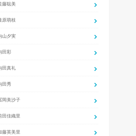
佐藤聡美
佳原萌枝
内山夕実
内田彩
内田真礼
内田秀
冨岡美沙子
前田佳織里
加藤英美里