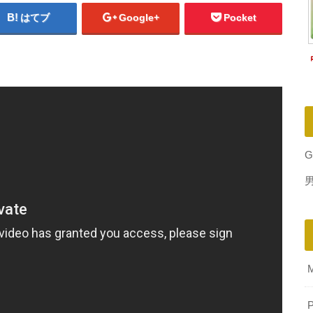
はてブ
Google+
Pocket
G
P