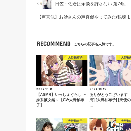
日笠・佐倉は余談を許さない 第74回
【声真似】お妙さんの声真似やってみた(銀魂より)c
RECOMMEND
こちらの記事も人気です。
大野柚布子
大野柚
2024.10.11
2024.10.13
【ASMR】いっしょぐらし ～
ありがとうございます
妹系彼女編～【CV:大野柚布
潤] [大野柚布子] [天使の3
子】
…
大野柚布子
大野柚