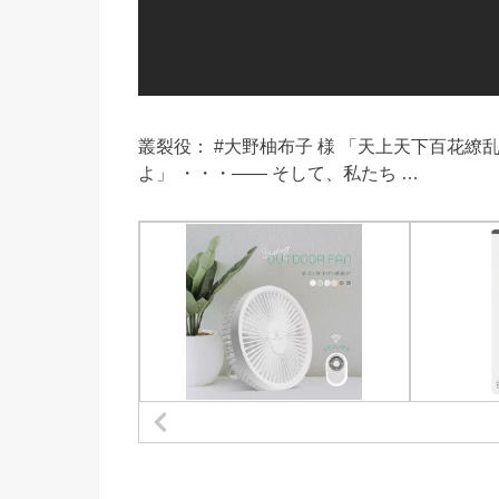
叢裂役： #大野柚布子 様 「天上天下百花繚乱
よ」 ・・・―― そして、私たち …