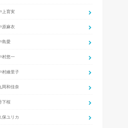
中上育実
中原麻衣
中島愛
中村悠一
中村繪里子
丸岡和佳奈
丹下桜
久保ユリカ