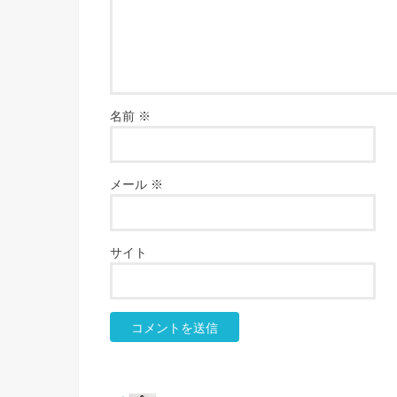
名前
※
メール
※
サイト