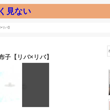
く見ない
バ×リバ】
柚布子【リバ×リバ】