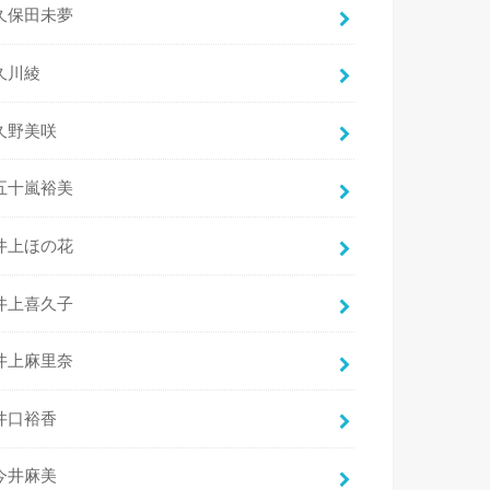
久保田未夢
久川綾
久野美咲
五十嵐裕美
井上ほの花
井上喜久子
井上麻里奈
井口裕香
今井麻美