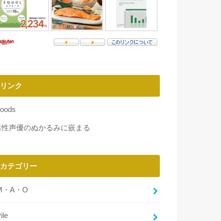
リンク
oods
男性声優のぬかるみに嵌まる
カテゴリー
M・A・O
ile