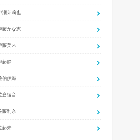
伊瀬茉莉也
伊藤かな恵
伊藤美来
伊藤静
佐伯伊織
佐倉綾音
佐藤利奈
佐藤朱