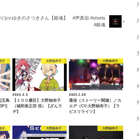
v:ゆきのさつきさん【銀魂】 #声真似 #shorts
#銀魂
布子
大野柚布子
大野柚布子
2022.2.5
2023.3.20
 [五島
【１００膳目】大野柚布子
通信（ストーリー関連）／カ
P!]
（城和泉正宗 役）【ざんラ
エデ（CV:大野柚布子）【ラ
ヂ】
ピスリライツ】
布子
大野柚布子
大野柚布子