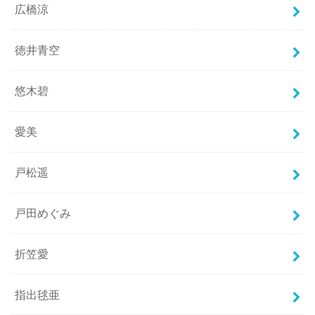
広橋涼
徳井青空
悠木碧
愛美
戸松遥
戸田めぐみ
折笠愛
指出毬亜