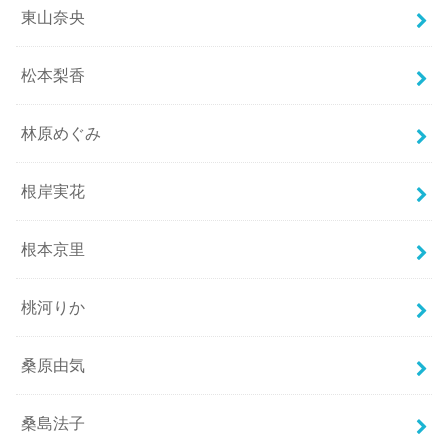
東山奈央
松本梨香
林原めぐみ
根岸実花
根本京里
桃河りか
桑原由気
桑島法子