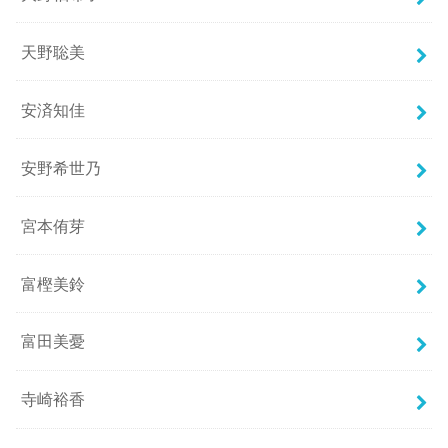
天野聡美
安済知佳
安野希世乃
宮本侑芽
富樫美鈴
富田美憂
寺崎裕香