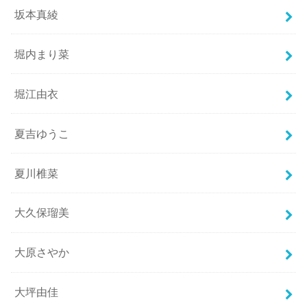
坂本真綾
堀内まり菜
堀江由衣
夏吉ゆうこ
夏川椎菜
大久保瑠美
大原さやか
大坪由佳