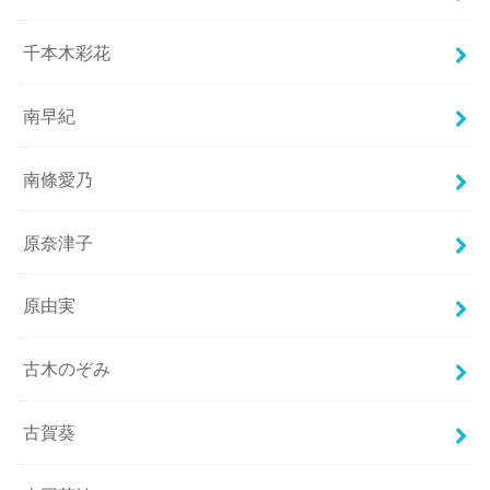
千本木彩花
南早紀
南條愛乃
原奈津子
原由実
古木のぞみ
古賀葵