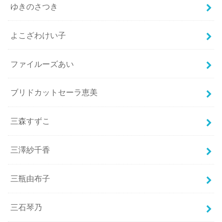
ゆきのさつき
よこざわけい子
ファイルーズあい
ブリドカットセーラ恵美
三森すずこ
三澤紗千香
三瓶由布子
三石琴乃