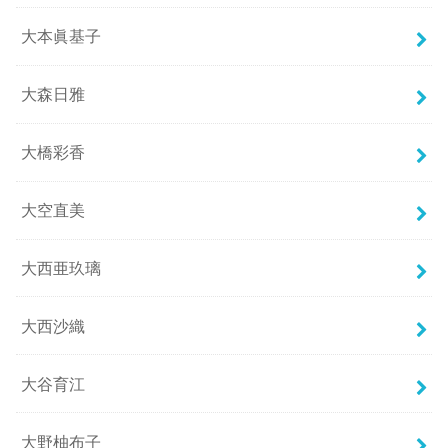
大本眞基子
大森日雅
大橋彩香
大空直美
大西亜玖璃
大西沙織
大谷育江
大野柚布子