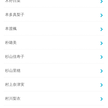
木野日菜
本多真梨子
本渡楓
朴璐美
杉山佳寿子
杉山里穂
村上奈津実
村川梨衣