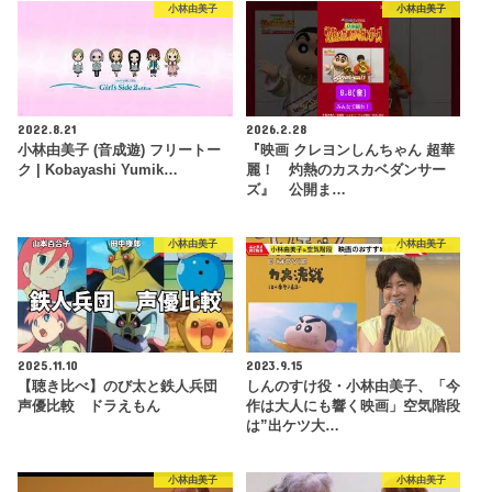
小林由美子
小林由美子
2022.8.21
2026.2.28
小林由美子 (音成遊) フリートー
『映画 クレヨンしんちゃん 超華
ク | Kobayashi Yumik…
麗！ 灼熱のカスカベダンサー
ズ』 公開ま…
小林由美子
小林由美子
2025.11.10
2023.9.15
【聴き比べ】のび太と鉄人兵団
しんのすけ役・小林由美子、「今
声優比較 ドラえもん
作は大人にも響く映画」空気階段
は”出ケツ大…
小林由美子
小林由美子