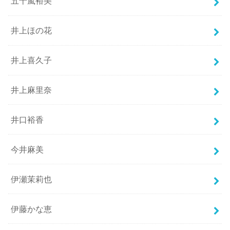
五十嵐裕美
井上ほの花
井上喜久子
井上麻里奈
井口裕香
今井麻美
伊瀬茉莉也
伊藤かな恵