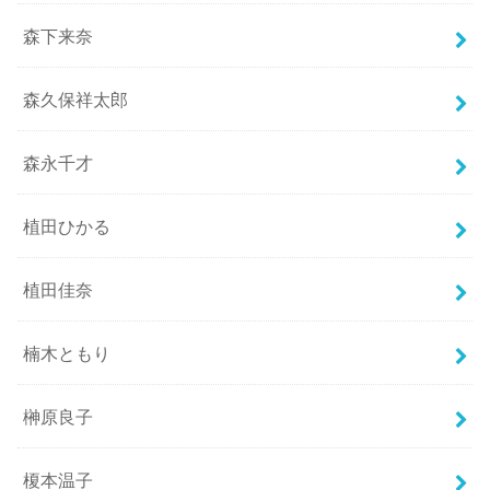
森下来奈
森久保祥太郎
森永千才
植田ひかる
植田佳奈
楠木ともり
榊原良子
榎本温子