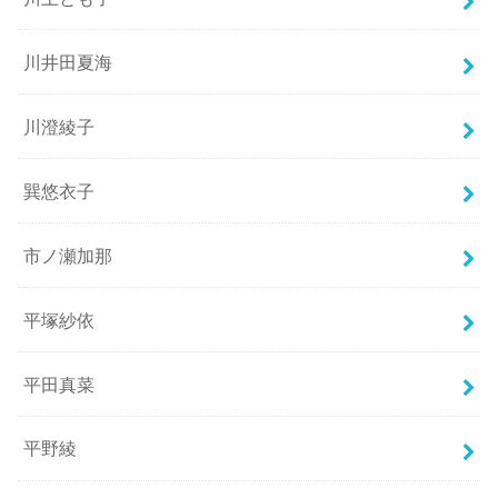
川井田夏海
川澄綾子
巽悠衣子
市ノ瀬加那
平塚紗依
平田真菜
平野綾