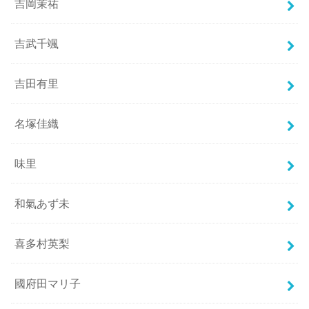
吉岡茉祐
吉武千颯
吉田有里
名塚佳織
味里
和氣あず未
喜多村英梨
國府田マリ子