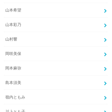
山本希望
山本彩乃
山村響
岡咲美保
岡本麻弥
島本須美
嶺内ともみ
川上とも子