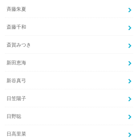
斉藤朱夏
斎藤千和
斎賀みつき
新田恵海
新谷真弓
日笠陽子
日野聡
日高里菜