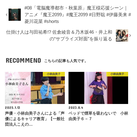
#08「電脳魔導都市・秋葉原」魔王様応援シーン｜
アニメ『魔王2099』#魔王2099 #日野聡 #伊藤美来 #
菱川花菜 #shorts
仕掛け人は与田祐希!? 佐倉綾音＆乃木坂46・井上和
の“サプライズ対面”を振り返る
RECOMMEND
こちらの記事も人気です。
小林由美子
小林由美子
2025.1.13
2023.8.4
声優・小林由美子さんによる「声
ベッドで煙草を吸わないで 小林
優によるキャリア教育」【一般社
由美子６－７
団法人こえの…