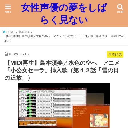
女性声優の夢をしば
menu
search
らく見ない
HOME
島本須美
【MIDI再生】島本須美／水色の空へ アニメ「小公女セーラ」挿入歌（第４２話「雪の日の追
放」）
2025.03.09
島本須美
【MIDI再生】島本須美／水色の空へ アニメ
「小公女セーラ」挿入歌（第４２話「雪の日
の追放」）