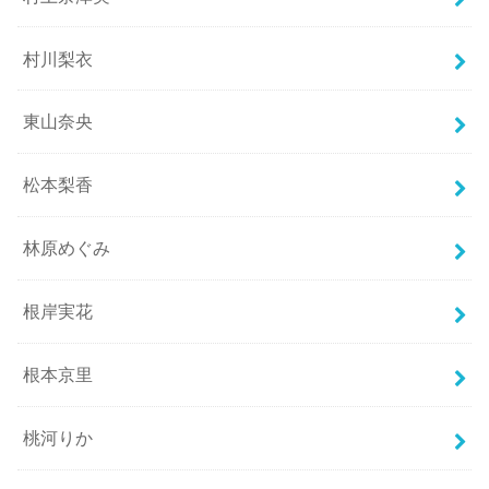
村川梨衣
東山奈央
松本梨香
林原めぐみ
根岸実花
根本京里
桃河りか