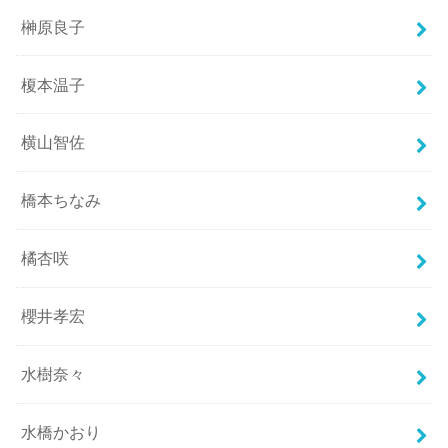
榊原良子
榎本温子
横山智佐
橋本ちなみ
橘杏咲
櫻井孝宏
水樹奈々
水橋かおり