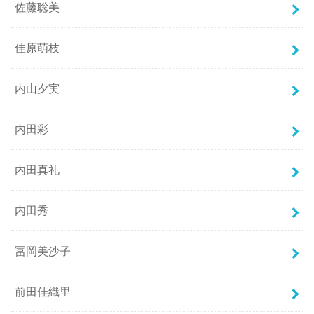
佐藤聡美
佳原萌枝
内山夕実
内田彩
内田真礼
内田秀
冨岡美沙子
前田佳織里