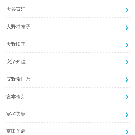
大谷育江
大野柚布子
天野聡美
安済知佳
安野希世乃
宮本侑芽
富樫美鈴
富田美憂