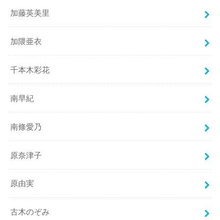
加藤英美里
加隈亜衣
千本木彩花
南早紀
南條愛乃
原奈津子
原由実
古木のぞみ