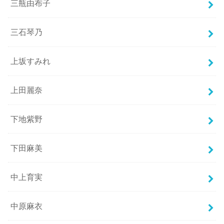
三瓶由布子
三石琴乃
上坂すみれ
上田麗奈
下地紫野
下田麻美
中上育実
中原麻衣