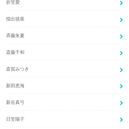
折笠愛
指出毬亜
斉藤朱夏
斎藤千和
斎賀みつき
新田恵海
新谷真弓
日笠陽子