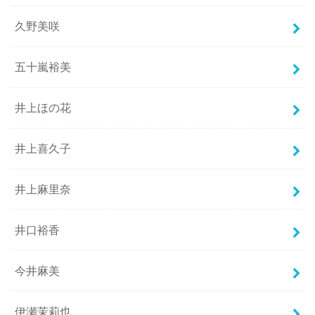
久野美咲
五十嵐裕美
井上ほの花
井上喜久子
井上麻里奈
井口裕香
今井麻美
伊瀬茉莉也