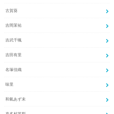
古賀葵
吉岡茉祐
吉武千颯
吉田有里
名塚佳織
味里
和氣あず未
喜多村英梨