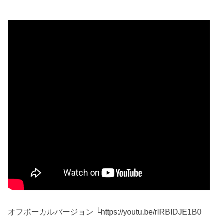
オフボーカルバージョン └https://youtu.be/rlRBIDJE1B0