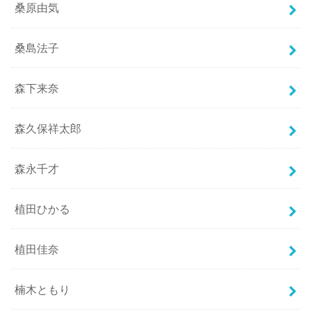
桑原由気
桑島法子
森下来奈
森久保祥太郎
森永千才
植田ひかる
植田佳奈
楠木ともり