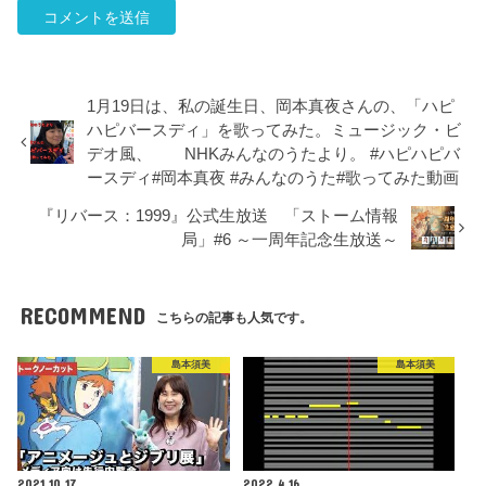
1月19日は、私の誕生日、岡本真夜さんの、「ハピ
ハピバースディ」を歌ってみた。ミュージック・ビ
デオ風、 NHKみんなのうたより。 #ハピハピバ
ースディ#岡本真夜 #みんなのうた#歌ってみた動画
『リバース：1999』公式生放送 「ストーム情報
局」#6 ～一周年記念生放送～
RECOMMEND
こちらの記事も人気です。
島本須美
島本須美
2021.10.17
2022.4.16