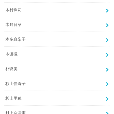
木村珠莉
木野日菜
本多真梨子
本渡楓
朴璐美
杉山佳寿子
杉山里穂
村上奈津実