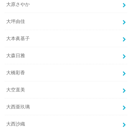
大原さやか
大坪由佳
大本眞基子
大森日雅
大橋彩香
大空直美
大西亜玖璃
大西沙織