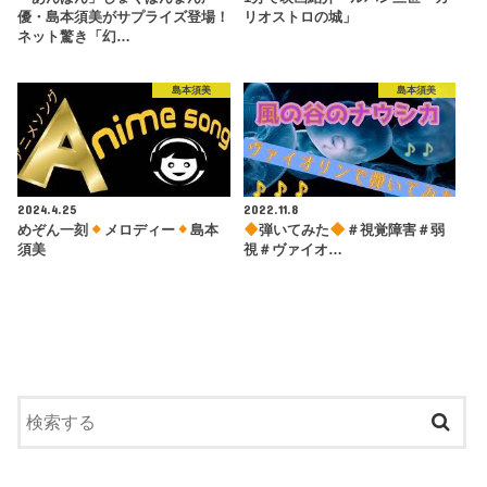
優・島本須美がサプライズ登場！
リオストロの城」
ネット驚き「幻…
島本須美
島本須美
2024.4.25
2022.11.8
めぞん一刻
メロディー
島本
弾いてみた
＃視覚障害＃弱
須美
視＃ヴァイオ…