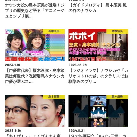
ナウシカ役の島本須美が登場！ジ
【ガイドメロディ】 島本須美 風
ブリの歴史など語る「アニメージ
の谷のナウシカ
ュとジブリ展…
島本須美
島本須美
2023.1.10
2023.12.24
【声優世代表】榎木淳弥・島本須
【ラジオドラマ】ナウシカや「カ
美は何世代？呪術廻戦＆ナウシカ
リオストロの城」のクラリスでお
声優が選ぶス…
馴染みのプリ…
島本須美
島本須美
2025.6.16
2024.8.21
「あんぱん」しょくぱんまん声
1分で映画紹介「ルパン三世 カ