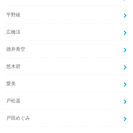
平野綾
広橋涼
徳井青空
悠木碧
愛美
戸松遥
戸田めぐみ