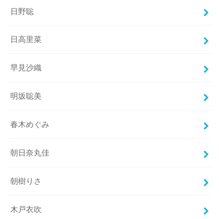
日野聡
日高里菜
早見沙織
明坂聡美
春木めぐみ
朝日奈丸佳
朝樹りさ
木戸衣吹