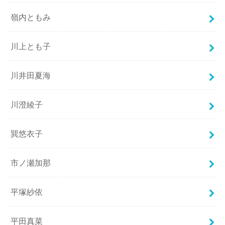
嶺内ともみ
川上とも子
川井田夏海
川澄綾子
巽悠衣子
市ノ瀬加那
平塚紗依
平田真菜