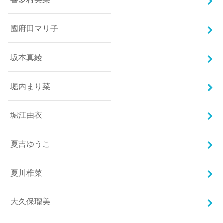
國府田マリ子
坂本真綾
堀内まり菜
堀江由衣
夏吉ゆうこ
夏川椎菜
大久保瑠美