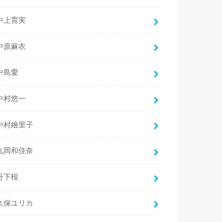
中上育実
中原麻衣
中島愛
中村悠一
中村繪里子
丸岡和佳奈
丹下桜
久保ユリカ