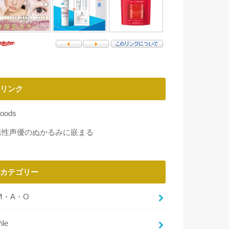
リンク
oods
男性声優のぬかるみに嵌まる
カテゴリー
M・A・O
ile