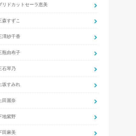
ブリドカットセーラ恵美
三森すずこ
三澤紗千香
三瓶由布子
三石琴乃
上坂すみれ
上田麗奈
下地紫野
下田麻美