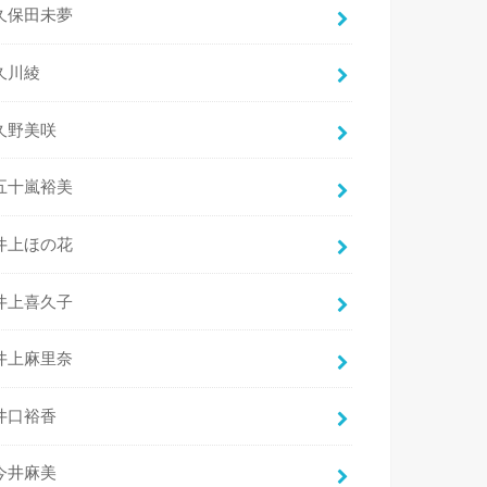
久保田未夢
久川綾
久野美咲
五十嵐裕美
井上ほの花
井上喜久子
井上麻里奈
井口裕香
今井麻美