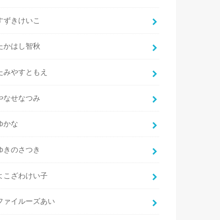
すずきけいこ
たかはし智秋
たみやすともえ
やなせなつみ
ゆかな
ゆきのさつき
よこざわけい子
ファイルーズあい