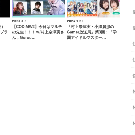
2023.3.5
2024.9.26
実）
【COD:MW2】今日はマルチ
「村上奈津実・小澤麗那の
、ラブラ
の先生！！！ｗ/村上奈津実さ
Gamer放送局」第3回：「学
ん，Gorou…
園アイドルマスター…