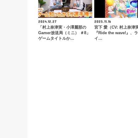
2024.12.27
2025.11.16
「村上奈津実・小澤麗那の
宮下 愛（CV: 村上奈津
Gamer放送局（ミニ） ＃8」
『Ride the wave!』
ゲームタイトルか…
イ…