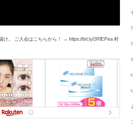
はこちらから！ → https://bit.ly/2RfEPea 村