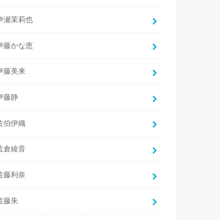
伊瀬茉莉也
伊藤かな恵
伊藤美来
伊藤静
佐伯伊織
佐倉綾音
佐藤利奈
佐藤朱