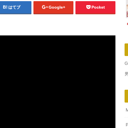
はてブ
Google+
Pocket
G
P