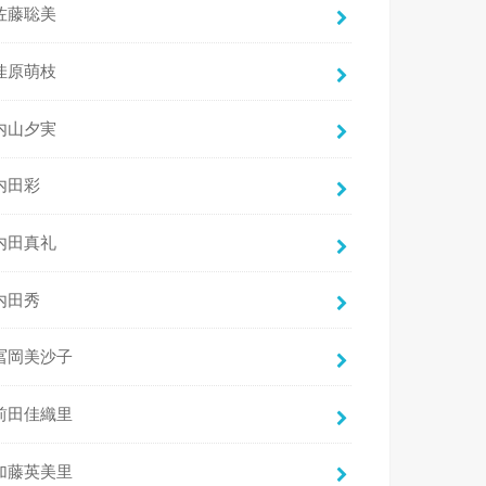
佐藤聡美
佳原萌枝
内山夕実
内田彩
内田真礼
内田秀
冨岡美沙子
前田佳織里
加藤英美里