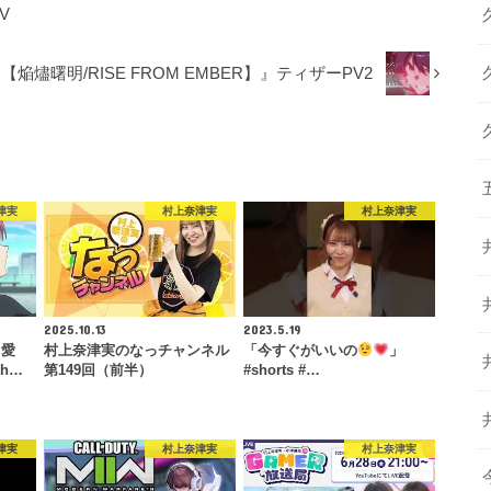
V
焔燼曙明/RISE FROM EMBER】』ティザーPV2
津実
村上奈津実
村上奈津実
2025.10.13
2023.5.19
 愛
村上奈津実のなっチャンネル
「今すぐがいいの
」
th…
第149回（前半）
#shorts #…
津実
村上奈津実
村上奈津実