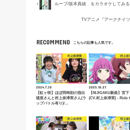
ループ/坂本真綾 をカラオケしてみる
TVアニメ『アークナイツ【
RECOMMEND
こちらの記事も人気です。
村上奈津実
村上奈
2024.7.30
2025.10.27
【虹ヶ咲】ほぼ同時刻の指出
【NIJIGAKU新曲】宮下
毬亜さんと村上奈津実さん(ラ
(CV.村上奈津実) - Ride 
ップバトル有り)/…
村上奈津実
村上奈