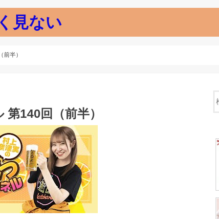
く見ない
（前半）
第140回（前半）