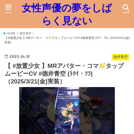
女性声優の夢をしば
menu
search
らく見ない
HOME
徳井青空
【 #放置少女 】MRアバター・コマ
タップムービーCV #徳井青空 (ﾄｸｲ・ｿﾗ)（2025/3/21(金)
実装）
2025.04.12
徳井青空
【 #放置少女 】MRアバター・コマ
タップ
ムービーCV #徳井青空 (ﾄｸｲ・ｿﾗ)
（2025/3/21(金)実装）