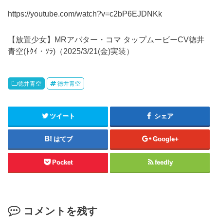
https://youtube.com/watch?v=c2bP6EJDNKk
【放置少女】MRアバター・コマ タップムービーCV徳井
青空(ﾄｸｲ・ｿﾗ)（2025/3/21(金)実装）
徳井青空
徳井青空
ツイート
シェア
はてブ
Google+
Pocket
feedly
コメントを残す