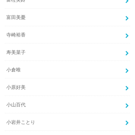
富田美憂
寺崎裕香
寿美菜子
小倉唯
小原好美
小山百代
小岩井ことり