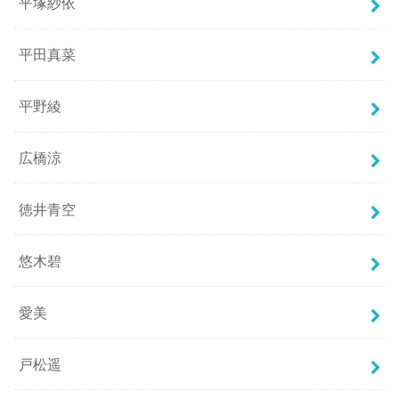
平塚紗依
平田真菜
平野綾
広橋涼
徳井青空
悠木碧
愛美
戸松遥