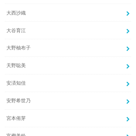
大西沙織
大谷育江
大野柚布子
天野聡美
安済知佳
安野希世乃
宮本侑芽
富樫美鈴