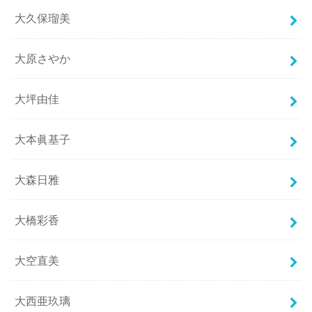
大久保瑠美
大原さやか
大坪由佳
大本眞基子
大森日雅
大橋彩香
大空直美
大西亜玖璃