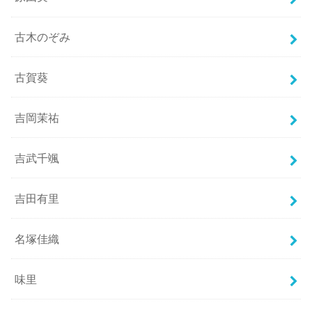
古木のぞみ
古賀葵
吉岡茉祐
吉武千颯
吉田有里
名塚佳織
味里