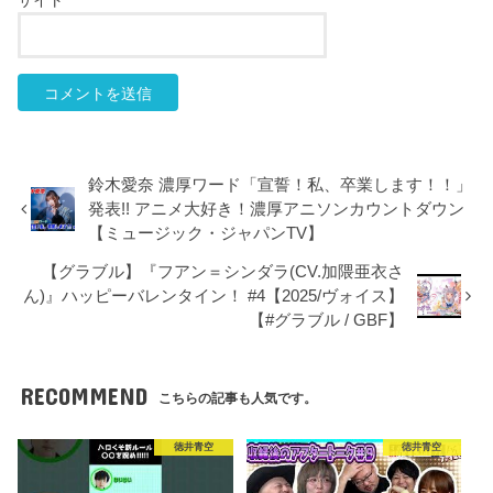
サイト
鈴木愛奈 濃厚ワード「宣誓！私、卒業します！！」
発表!! アニメ大好き！濃厚アニソンカウントダウン
【ミュージック・ジャパンTV】
【グラブル】『フアン＝シンダラ(CV.加隈亜衣さ
ん)』ハッピーバレンタイン！ #4【2025/ヴォイス】
【#グラブル / GBF】
RECOMMEND
こちらの記事も人気です。
徳井青空
徳井青空