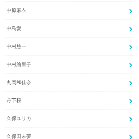
中原麻衣
中島愛
中村悠一
中村繪里子
丸岡和佳奈
丹下桜
久保ユリカ
久保田未夢