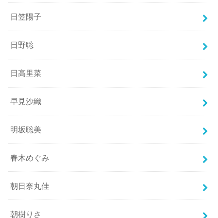
日笠陽子
日野聡
日高里菜
早見沙織
明坂聡美
春木めぐみ
朝日奈丸佳
朝樹りさ