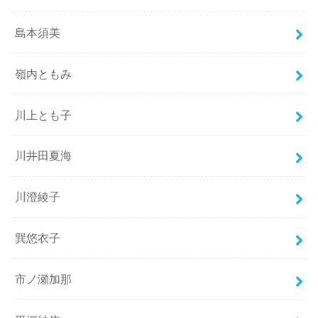
島本須美
嶺内ともみ
川上とも子
川井田夏海
川澄綾子
巽悠衣子
市ノ瀬加那