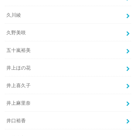
久川綾
久野美咲
五十嵐裕美
井上ほの花
井上喜久子
井上麻里奈
井口裕香