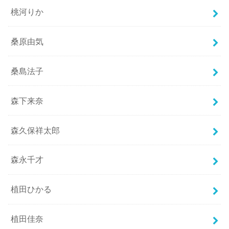
桃河りか
桑原由気
桑島法子
森下来奈
森久保祥太郎
森永千才
植田ひかる
植田佳奈