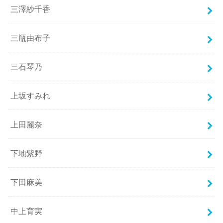
三澤紗千香
三瓶由布子
三石琴乃
上坂すみれ
上田麗奈
下地紫野
下田麻美
中上育実