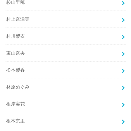
杉山里穂
村上奈津実
村川梨衣
東山奈央
松本梨香
林原めぐみ
根岸実花
根本京里