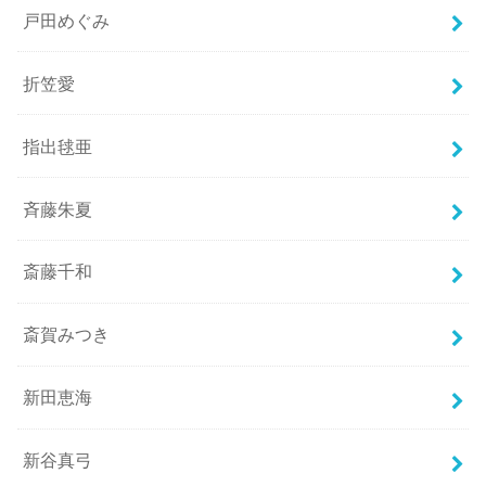
戸田めぐみ
折笠愛
指出毬亜
斉藤朱夏
斎藤千和
斎賀みつき
新田恵海
新谷真弓