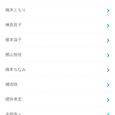
楠木ともり
榊原良子
榎本温子
横山智佐
橋本ちなみ
橘杏咲
櫻井孝宏
水樹奈々