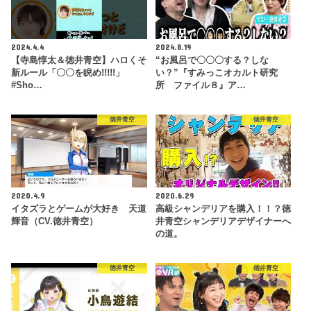
2024.4.4
2024.8.19
【寺島惇太＆徳井青空】ハロくそ
“お風呂で〇〇〇する？しな
新ルール「〇〇を睨め!!!!!」
い？”『すみっこオカルト研究
#Sho…
所 ファイル８』ア…
徳井青空
徳井青空
2020.4.9
2020.6.29
イタズラとゲームが大好き 天道
高級シャンデリアを購入！！？徳
輝音（CV.徳井青空）
井青空シャンデリアデザイナーへ
の道。
徳井青空
徳井青空