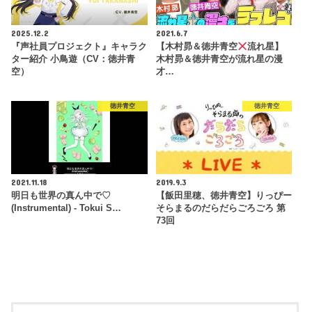
2025.12.2
2021.6.7
『声社員プロジェクト』キャラク
【木村昴＆徳井青空
流れ星】
ター紹介 小鳥遊（CV：徳井青
木村昴＆徳井青空が流れ星の漫
空）
才…
徳井青空
徳井青空
2021.11.18
2019.9.3
明日も世界の真ん中で♡
【飯田里穂、徳井青空】りっぴー
(Instrumental) - Tokui S…
そらまるのだらだらごろごろ 第
73回