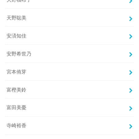
天野聡美
安済知佳
安野希世乃
宮本侑芽
富樫美鈴
富田美憂
寺崎裕香