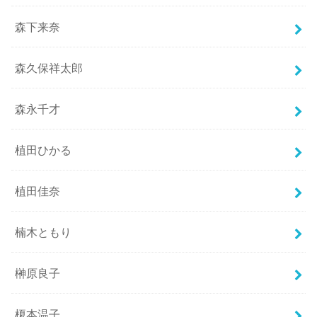
森下来奈
森久保祥太郎
森永千才
植田ひかる
植田佳奈
楠木ともり
榊原良子
榎本温子