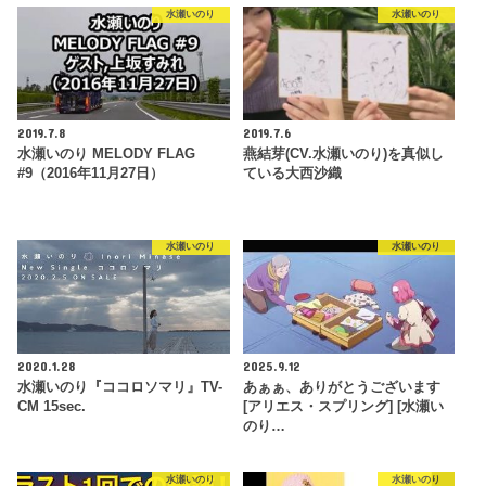
水瀬いのり
水瀬いのり
2019.7.8
2019.7.6
水瀬いのり MELODY FLAG
燕結芽(CV.水瀬いのり)を真似し
#9（2016年11月27日）
ている大西沙織
水瀬いのり
水瀬いのり
2020.1.28
2025.9.12
水瀬いのり『ココロソマリ』TV-
あぁぁ、ありがとうございます
CM 15sec.
[アリエス・スプリング] [水瀬い
のり…
水瀬いのり
水瀬いのり