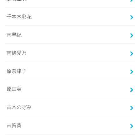
千本木彩花
南早紀
南條愛乃
原奈津子
原由実
古木のぞみ
古賀葵