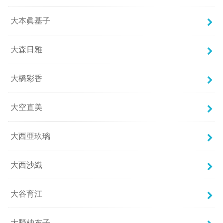
大本眞基子
大森日雅
大橋彩香
大空直美
大西亜玖璃
大西沙織
大谷育江
大野柚布子