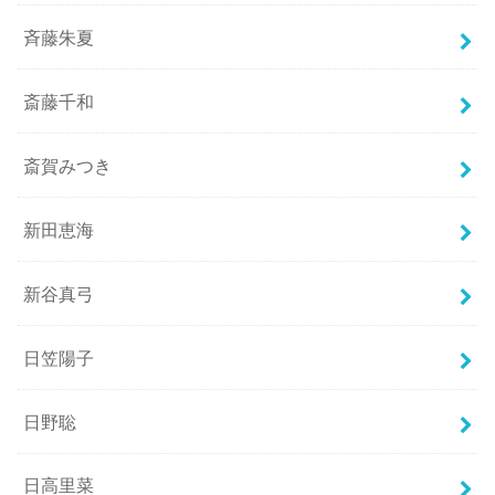
斉藤朱夏
斎藤千和
斎賀みつき
新田恵海
新谷真弓
日笠陽子
日野聡
日高里菜