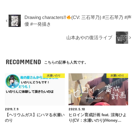
Drawing characters!!
(CV: 三石琴乃) #三石琴乃 #声
優 #一発描き
山本あやの復活ライブ
RECOMMEND
こちらの記事も人気です。
水瀬いのり
水瀬いのり
2019.7.9
2020.5.10
【ヘリウムガス】にハマる水瀬い
ヒロイン育成計画 feat. 涼海ひよ
のり
り(CV：水瀬いのり)/Honey…