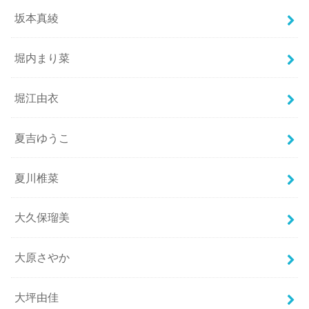
坂本真綾
堀内まり菜
堀江由衣
夏吉ゆうこ
夏川椎菜
大久保瑠美
大原さやか
大坪由佳