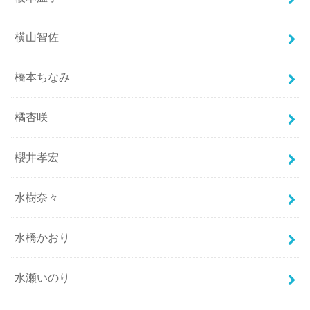
横山智佐
橋本ちなみ
橘杏咲
櫻井孝宏
水樹奈々
水橋かおり
水瀬いのり