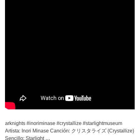
arknights #inoriminase #crystallize #starlightmuseum
Artista: Inori Minase Canción: クリスタライズ (Crystallize)
Sencillo: Starlight …