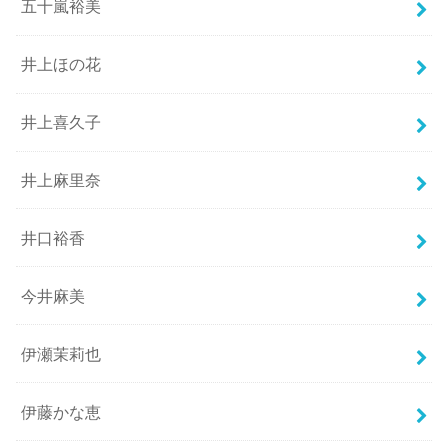
五十嵐裕美
井上ほの花
井上喜久子
井上麻里奈
井口裕香
今井麻美
伊瀬茉莉也
伊藤かな恵