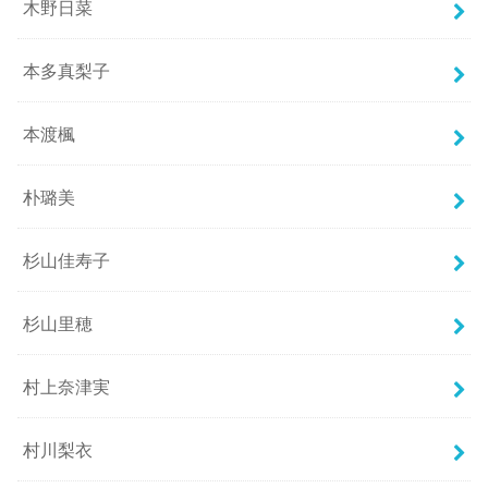
木野日菜
本多真梨子
本渡楓
朴璐美
杉山佳寿子
杉山里穂
村上奈津実
村川梨衣