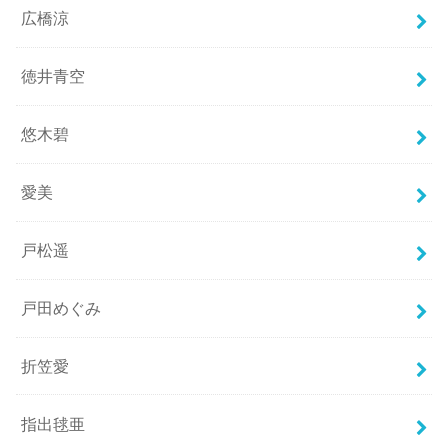
広橋涼
徳井青空
悠木碧
愛美
戸松遥
戸田めぐみ
折笠愛
指出毬亜