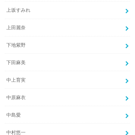
上坂すみれ
上田麗奈
下地紫野
下田麻美
中上育実
中原麻衣
中島愛
中村悠一