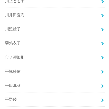
川上とも子
川井田夏海
川澄綾子
巽悠衣子
市ノ瀬加那
平塚紗依
平田真菜
平野綾