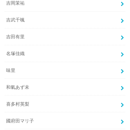
吉岡茉祐
吉武千颯
吉田有里
名塚佳織
味里
和氣あず未
喜多村英梨
國府田マリ子