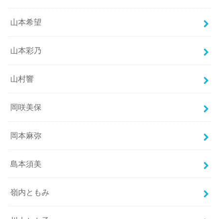
山本希望
山本彩乃
山村響
岡咲美保
岡本麻弥
島本須美
嶺内ともみ