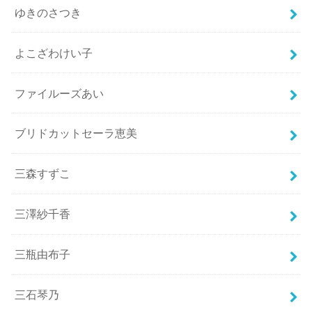
ゆきのさつき
よこざわけい子
ファイルーズあい
ブリドカットセーラ恵美
三森すずこ
三澤紗千香
三瓶由布子
三石琴乃