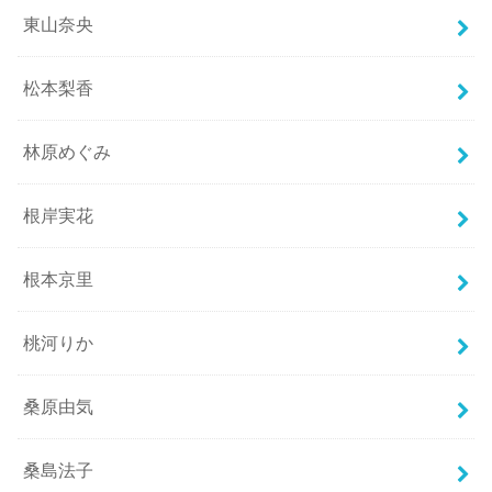
東山奈央
松本梨香
林原めぐみ
根岸実花
根本京里
桃河りか
桑原由気
桑島法子