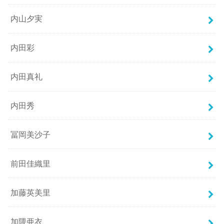
内山夕実
内田彩
内田真礼
内田秀
冨岡美沙子
前田佳織里
加藤英美里
加隈亜衣