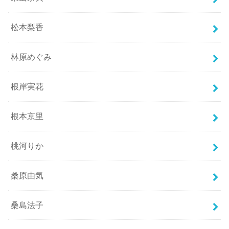
松本梨香
林原めぐみ
根岸実花
根本京里
桃河りか
桑原由気
桑島法子