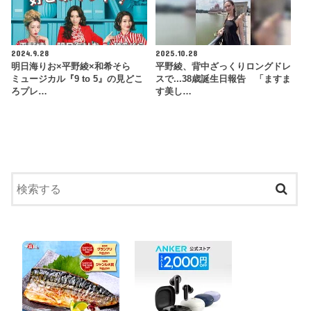
2024.9.28
2025.10.28
明日海りお×平野綾×和希そら
平野綾、背中ざっくりロングドレ
ミュージカル『9 to 5』の見どこ
スで...38歳誕生日報告 「ますま
ろプレ…
す美し…