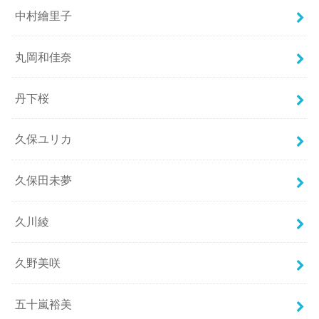
中村繪里子
丸岡和佳奈
丹下桜
久保ユリカ
久保田未夢
久川綾
久野美咲
五十嵐裕美