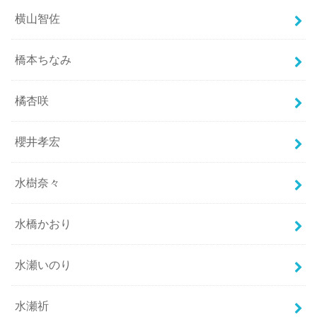
横山智佐
橋本ちなみ
橘杏咲
櫻井孝宏
水樹奈々
水橋かおり
水瀬いのり
水瀬祈