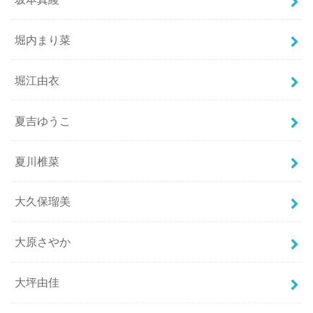
堀内まり菜
堀江由衣
夏吉ゆうこ
夏川椎菜
大久保瑠美
大原さやか
大坪由佳