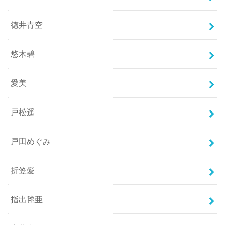
徳井青空
悠木碧
愛美
戸松遥
戸田めぐみ
折笠愛
指出毬亜