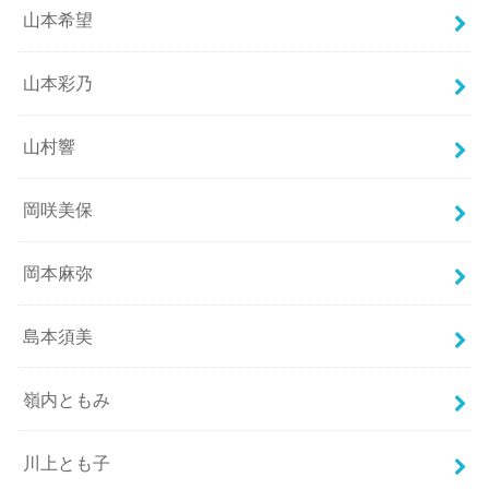
山本希望
山本彩乃
山村響
岡咲美保
岡本麻弥
島本須美
嶺内ともみ
川上とも子