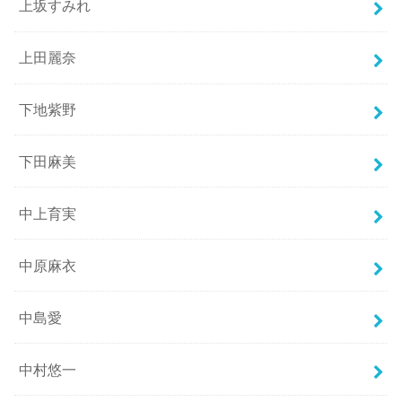
上坂すみれ
上田麗奈
下地紫野
下田麻美
中上育実
中原麻衣
中島愛
中村悠一