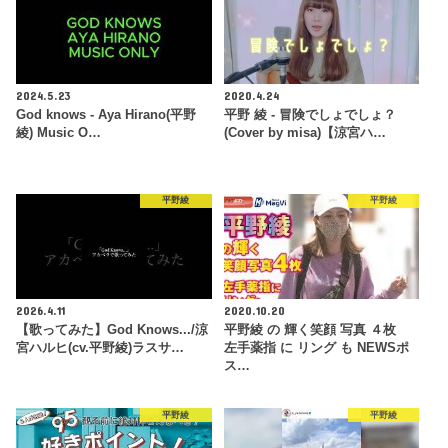
2024.5.23
2020.4.24
God knows - Aya Hirano(平野
平野 綾 - 冒険でしょでしょ？
綾) Music O…
(Cover by misa)【涼宮ハ…
平野綾
平野綾
2026.4.11
2020.10.20
【歌ってみた】God Knows.../涼
平野綾 の 輝く笑顔 写真 ４枚
宮ハルヒ(cv.平野綾)ラスサ…
左手薬指 に リング も NEWSポ
ス…
平野綾
平野綾