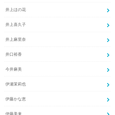
井上ほの花
井上喜久子
井上麻里奈
井口裕香
今井麻美
伊瀬茉莉也
伊藤かな恵
伊藤美来