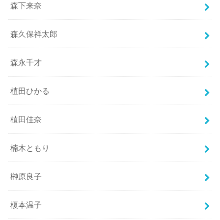
森下来奈
森久保祥太郎
森永千才
植田ひかる
植田佳奈
楠木ともり
榊原良子
榎本温子