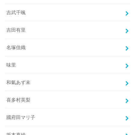
吉武千颯
吉田有里
名塚佳織
味里
和氣あず未
喜多村英梨
國府田マリ子
坂本真綾