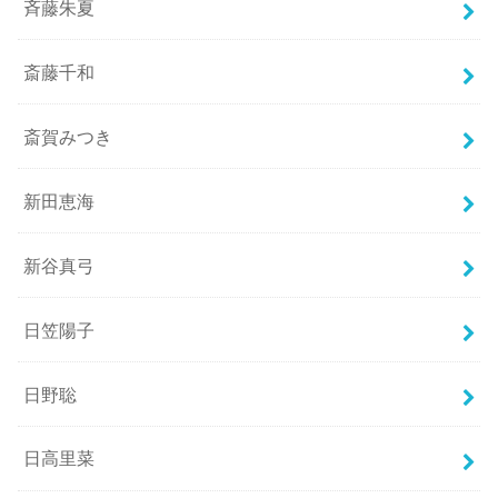
斉藤朱夏
斎藤千和
斎賀みつき
新田恵海
新谷真弓
日笠陽子
日野聡
日高里菜