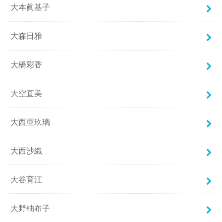
大本眞基子
大森日雅
大橋彩香
大空直美
大西亜玖璃
大西沙織
大谷育江
大野柚布子