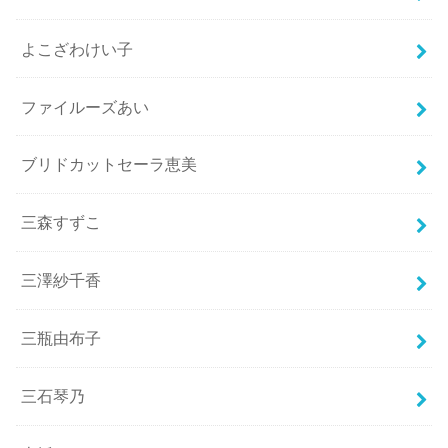
よこざわけい子
ファイルーズあい
ブリドカットセーラ恵美
三森すずこ
三澤紗千香
三瓶由布子
三石琴乃