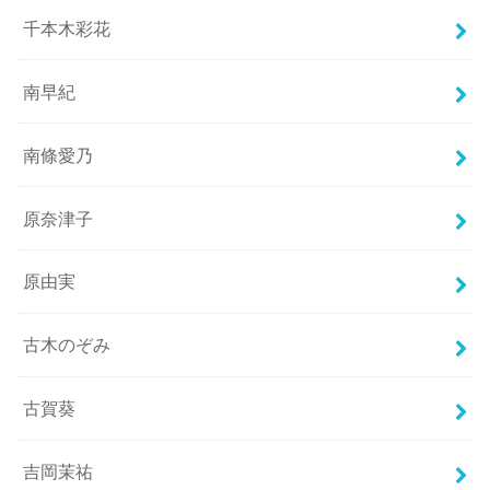
千本木彩花
南早紀
南條愛乃
原奈津子
原由実
古木のぞみ
古賀葵
吉岡茉祐