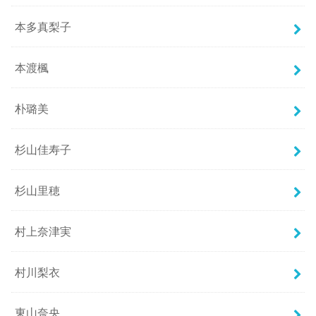
本多真梨子
本渡楓
朴璐美
杉山佳寿子
杉山里穂
村上奈津実
村川梨衣
東山奈央