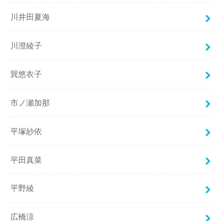
川井田夏海
川澄綾子
巽悠衣子
市ノ瀬加那
平塚紗依
平田真菜
平野綾
広橋涼