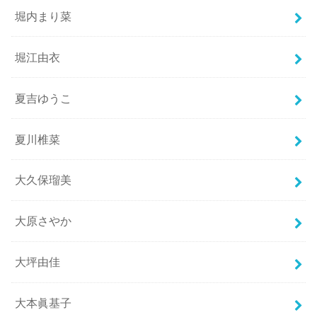
堀内まり菜
堀江由衣
夏吉ゆうこ
夏川椎菜
大久保瑠美
大原さやか
大坪由佳
大本眞基子