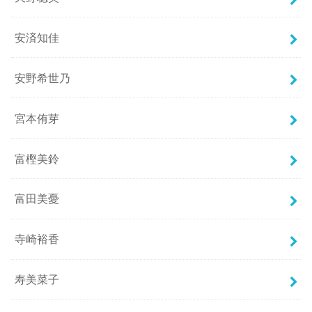
安済知佳
安野希世乃
宮本侑芽
富樫美鈴
富田美憂
寺崎裕香
寿美菜子