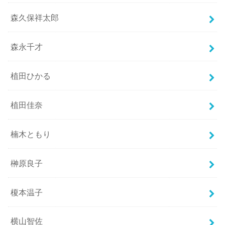
森久保祥太郎
森永千才
植田ひかる
植田佳奈
楠木ともり
榊原良子
榎本温子
横山智佐