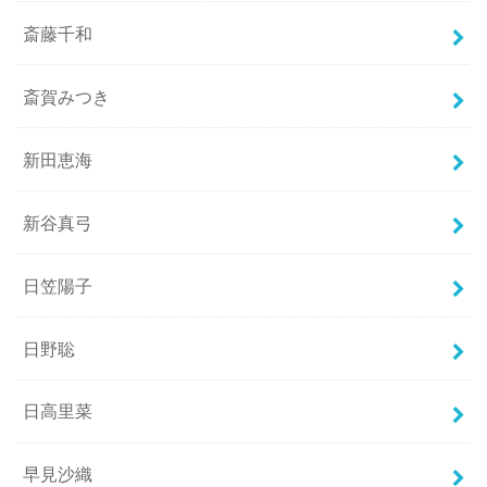
斎藤千和
斎賀みつき
新田恵海
新谷真弓
日笠陽子
日野聡
日高里菜
早見沙織