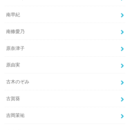
南早紀
南條愛乃
原奈津子
原由実
古木のぞみ
古賀葵
吉岡茉祐