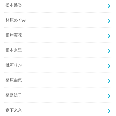
松本梨香
林原めぐみ
根岸実花
根本京里
桃河りか
桑原由気
桑島法子
森下来奈