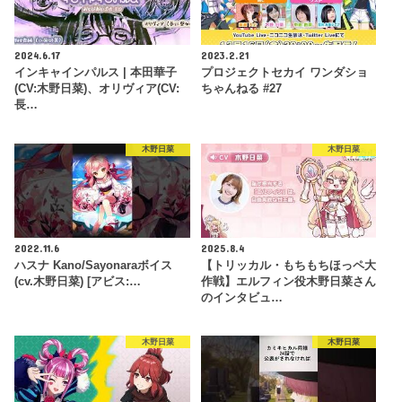
2024.6.17
2023.2.21
インキャインパルス | 本田華子
プロジェクトセカイ ワンダショ
(CV:木野日菜)、オリヴィア(CV:
ちゃんねる #27
長…
木野日菜
木野日菜
2022.11.6
2025.8.4
ハスナ Kano/Sayonaraボイス
【トリッカル・もちもちほっペ大
(cv.木野日菜) [アビス:…
作戦】エルフィン役木野日菜さん
のインタビュ…
木野日菜
木野日菜