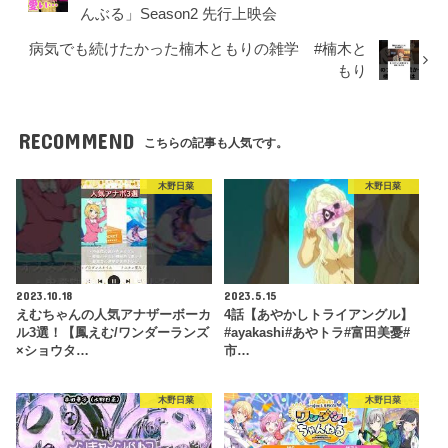
んぶる」Season2 先行上映会
病気でも続けたかった楠木ともりの雑学 #楠木と
もり
RECOMMEND
こちらの記事も人気です。
木野日菜
木野日菜
2023.10.18
2023.5.15
えむちゃんの人気アナザーボーカ
4話【あやかしトライアングル】
ル3選！【鳳えむ/ワンダーランズ
#ayakashi#あやトラ#富田美憂#
×ショウタ…
市…
木野日菜
木野日菜