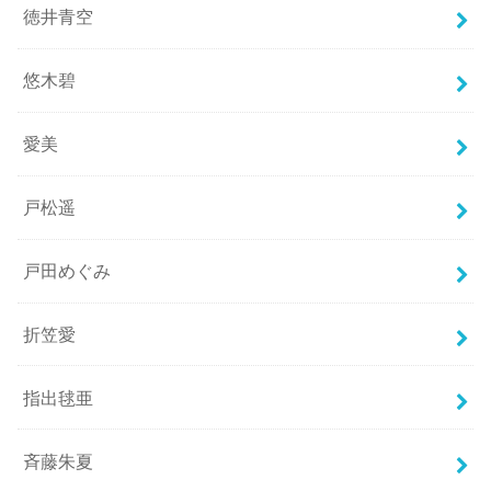
徳井青空
悠木碧
愛美
戸松遥
戸田めぐみ
折笠愛
指出毬亜
斉藤朱夏