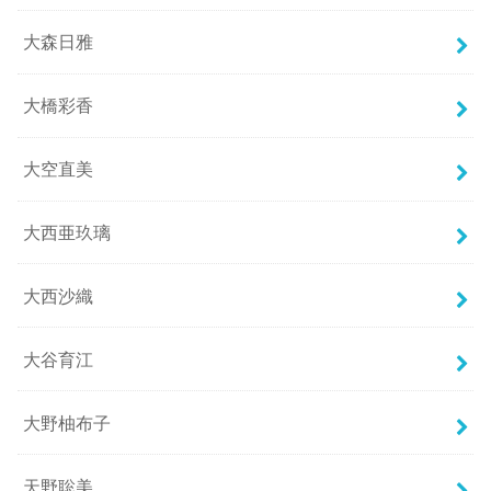
大森日雅
大橋彩香
大空直美
大西亜玖璃
大西沙織
大谷育江
大野柚布子
天野聡美