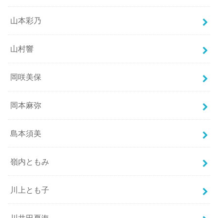
山本彩乃
山村響
岡咲美保
岡本麻弥
島本須美
嶺内ともみ
川上とも子
川井田夏海