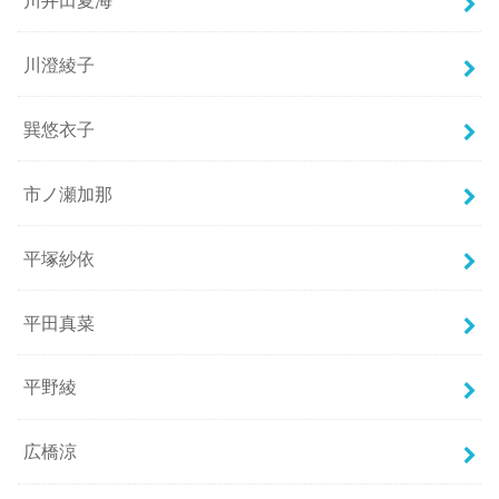
川澄綾子
巽悠衣子
市ノ瀬加那
平塚紗依
平田真菜
平野綾
広橋涼