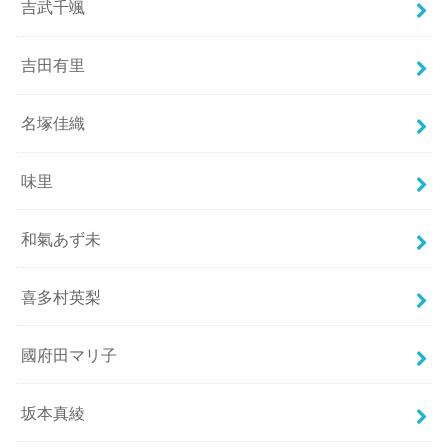
吉武千颯
吉田有里
名塚佳織
味里
和氣あず未
喜多村英梨
國府田マリ子
坂本真綾