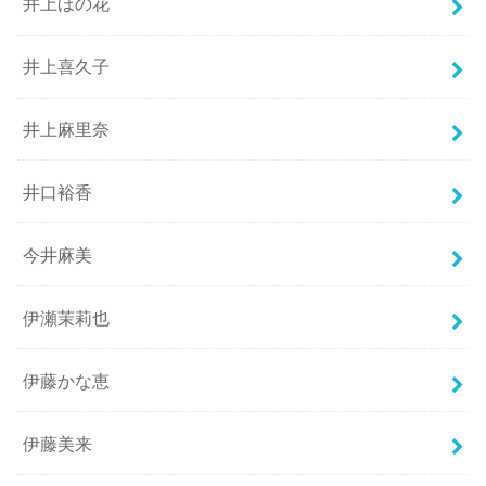
井上ほの花
井上喜久子
井上麻里奈
井口裕香
今井麻美
伊瀬茉莉也
伊藤かな恵
伊藤美来