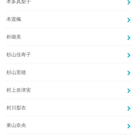
本多真梨子
本渡楓
朴璐美
杉山佳寿子
杉山里穂
村上奈津実
村川梨衣
東山奈央