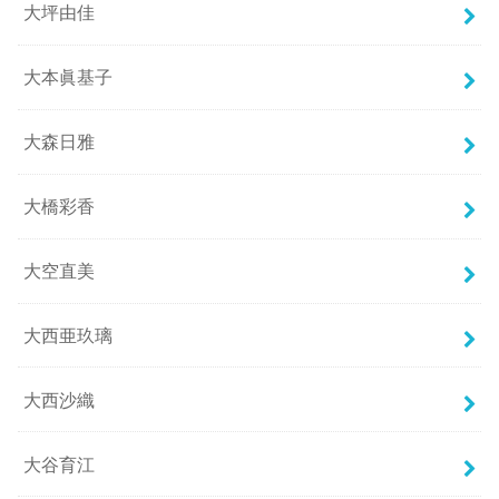
大坪由佳
大本眞基子
大森日雅
大橋彩香
大空直美
大西亜玖璃
大西沙織
大谷育江