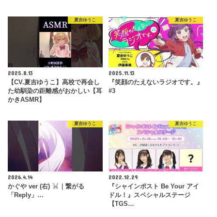
夏吉ゆうこ
夏吉ゆうこ
2025.8.13
2025.11.13
【CV.夏吉ゆうこ】高校で再会し
『笑顔のたえないラジオです。』
た幼馴染の距離感がおかしい【耳
#3
かきASMR】
夏吉ゆうこ
夏吉ゆうこ
2026.4.14
2022.12.29
かぐや ver (右)
｜繋がる
『シャインポスト Be Your アイ
「Reply」…
ドル！』スペシャルステージ
【TGS…