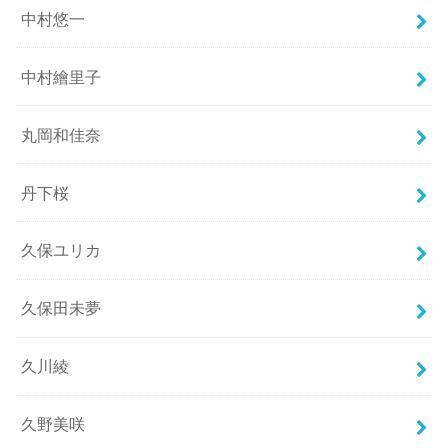
中村悠一
中村繪里子
丸岡和佳奈
丹下桜
久保ユリカ
久保田未夢
久川綾
久野美咲