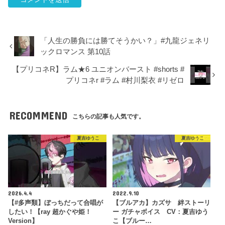
「人生の勝負には勝てそうかい？」#九龍ジェネリ
ックロマンス 第10話
【プリコネR】ラム★6 ユニオンバースト #shorts #
プリコネr #ラム #村川梨衣 #リゼロ
RECOMMEND
こちらの記事も人気です。
夏吉ゆうこ
夏吉ゆうこ
2026.4.4
2022.9.10
【#多声類】ぼっちだって合唱が
【ブルアカ】カズサ 絆ストーリ
したい！【ray 超かぐや姫！
ー ガチャボイス CV：夏吉ゆう
Version】
こ【ブルー…