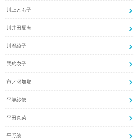
川上とも子
川井田夏海
川澄綾子
巽悠衣子
市ノ瀬加那
平塚紗依
平田真菜
平野綾