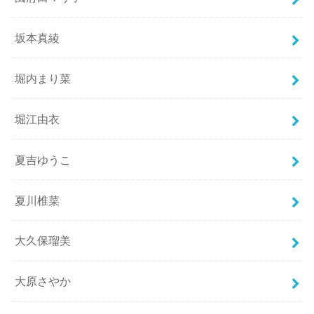
坂本真綾
堀内まり菜
堀江由衣
夏吉ゆうこ
夏川椎菜
大久保瑠美
大原さやか