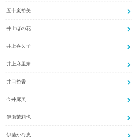
五十嵐裕美
井上ほの花
井上喜久子
井上麻里奈
井口裕香
今井麻美
伊瀬茉莉也
伊藤かな恵