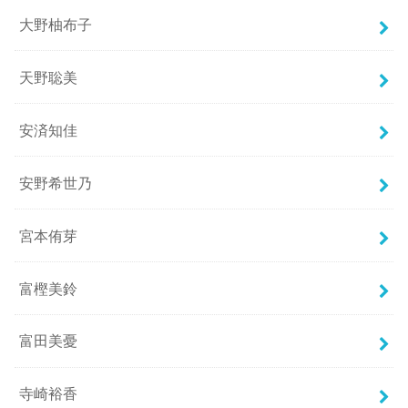
大野柚布子
天野聡美
安済知佳
安野希世乃
宮本侑芽
富樫美鈴
富田美憂
寺崎裕香