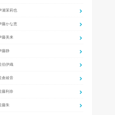
伊瀬茉莉也
伊藤かな恵
伊藤美来
伊藤静
佐伯伊織
佐倉綾音
佐藤利奈
佐藤朱