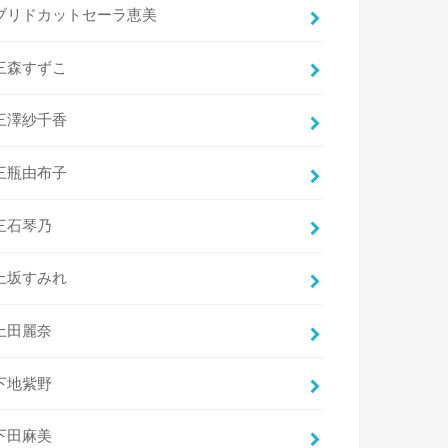
ブリドカットセーラ恵美
三森すずこ
三澤紗千香
三瓶由布子
三石琴乃
上坂すみれ
上田麗奈
下地紫野
下田麻美