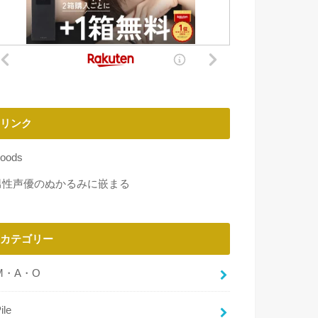
リンク
oods
男性声優のぬかるみに嵌まる
カテゴリー
M・A・O
ile