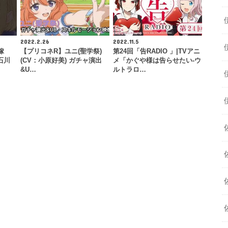
2022.2.26
2022.11.5
嫁
【プリコネR】ユニ(聖学祭)
第24回「告RADIO 」|TVアニ
#石川
(CV：小原好美) ガチャ演出
メ「かぐや様は告らせたい-ウ
&U…
ルトラロ…