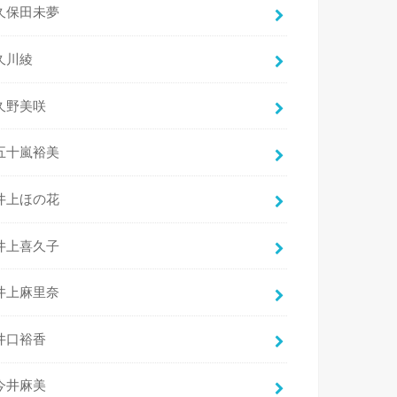
久保田未夢
久川綾
久野美咲
五十嵐裕美
井上ほの花
井上喜久子
井上麻里奈
井口裕香
今井麻美