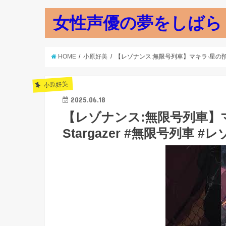
女性声優の夢をしばら
HOME
小原好美
【レゾナンス:無限号列車】マキラ·星の預言者｜M
小原好美
2025.06.18
【レゾナンス:無限号列車】マキラ
Stargazer #無限号列車 