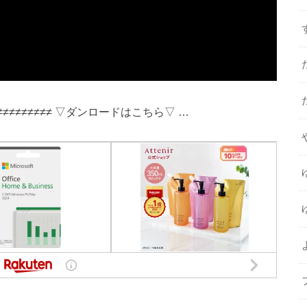
≠≠≠≠≠≠≠≠≠≠ ▽ダンロードはこちら▽ …