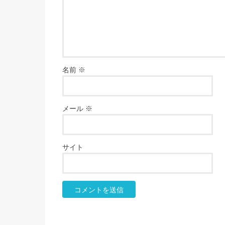
名前
※
メール
※
サイト