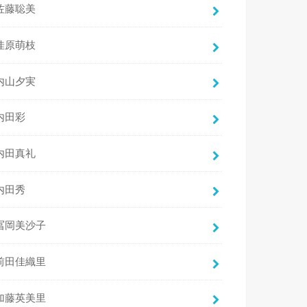
佐藤聡美
佳原萌枝
内山夕実
内田彩
内田真礼
内田秀
冨岡美沙子
前田佳織里
加藤英美里