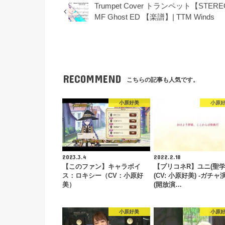
Trumpet Cover トランペット【STERE
MF Ghost ED 【楽譜】| TTM Winds
RECOMMEND
こちらの記事も人気です。
小原好美
小原
2023.3.4
2022.2.18
【このファン】キャラボイ
【プリコネR】ユニ(聖学
ス：ロキシー（CV：小原好
(CV: 小原好美) -ガチャ
美）
(開放演…
小原好美
小原