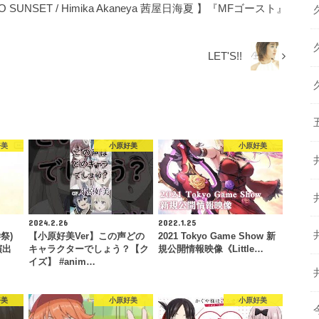
O SUNSET / Himika Akaneya 茜屋日海夏 】『MFゴースト』
LET'S!!
好美
小原好美
小原好美
2024.2.26
2022.1.25
祭)
【小原好美Ver】この声どの
2021 Tokyo Game Show 新
演出
キャラクターでしょう？【ク
規公開情報映像《Little…
イズ】 #anim…
好美
小原好美
小原好美