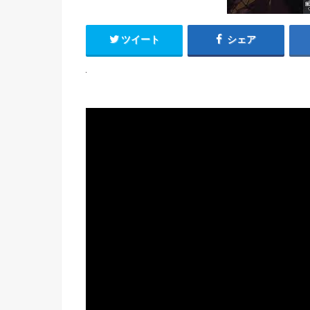
ツイート
シェア