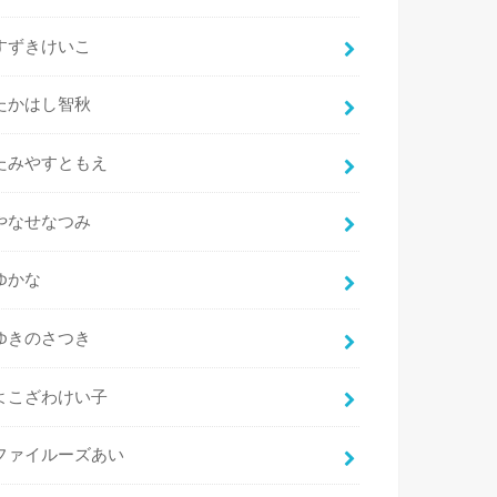
すずきけいこ
たかはし智秋
たみやすともえ
やなせなつみ
ゆかな
ゆきのさつき
よこざわけい子
ファイルーズあい