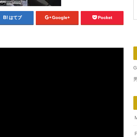
はてブ
Google+
Pocket
G
P