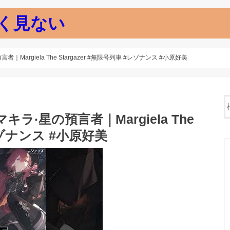
く見ない
argiela The Stargazer #無限号列車 #レゾナンス #小原好美
·星の預言者｜Margiela The
#レゾナンス #小原好美