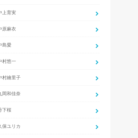
中上育実
中原麻衣
中島愛
中村悠一
中村繪里子
丸岡和佳奈
丹下桜
久保ユリカ