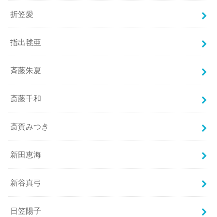
折笠愛
指出毬亜
斉藤朱夏
斎藤千和
斎賀みつき
新田恵海
新谷真弓
日笠陽子