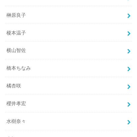
榊原良子
榎本温子
横山智佐
橋本ちなみ
橘杏咲
櫻井孝宏
水樹奈々