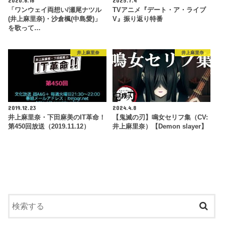
「ワンウェイ両想い/瀬尾ナツル
TVアニメ『デート・ア・ライブ
(井上麻里奈)・沙倉楓(中島愛)」
V』振り返り特番
を歌って…
井上麻里奈
井上麻里奈
2019.12.23
2024.4.8
井上麻里奈・下田麻美のIT革命！
【鬼滅の刃】鳴女セリフ集（CV:
第450回放送（2019.11.12）
井上麻里奈）【Demon slayer】