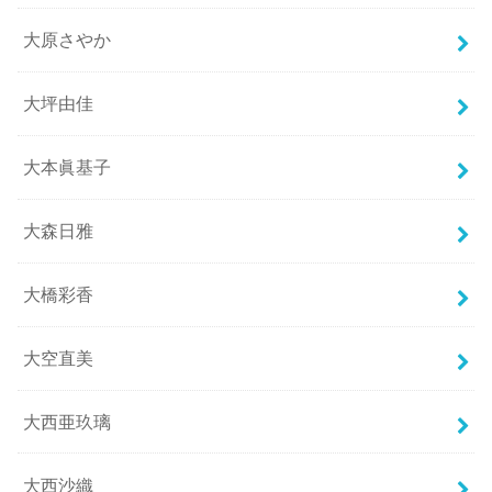
大原さやか
大坪由佳
大本眞基子
大森日雅
大橋彩香
大空直美
大西亜玖璃
大西沙織