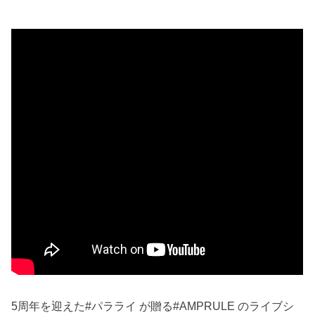
5周年を迎えた#パラライ が贈る#AMPRULE のライブシ