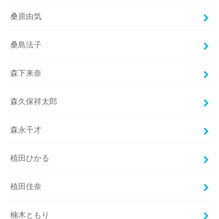
桑原由気
桑島法子
森下来奈
森久保祥太郎
森永千才
植田ひかる
植田佳奈
楠木ともり