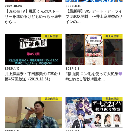
2023.10.25
2020.8.13
【Diablo IV】梶田くんのストー
【最新弾】WS デート・ア・ライ
リーを進めるけどもめっちゃ途中
ブ 3BOX開封 〜井上麻里奈のサ
から…
インの…
井上麻里奈
井上麻里奈
2020.1.10
2024.8.2
井上麻里奈・下田麻美のIT革命！
#福山潤 ロン毛を使って大変身
第457回放送（2019.12.31）
#たかはし智秋 #豊永…
井上麻里奈
井上麻里奈
2020.6.16
2025.7.4