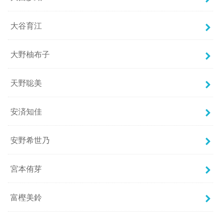
大谷育江
大野柚布子
天野聡美
安済知佳
安野希世乃
宮本侑芽
富樫美鈴