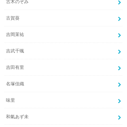
古木のぞみ
古賀葵
吉岡茉祐
吉武千颯
吉田有里
名塚佳織
味里
和氣あず未