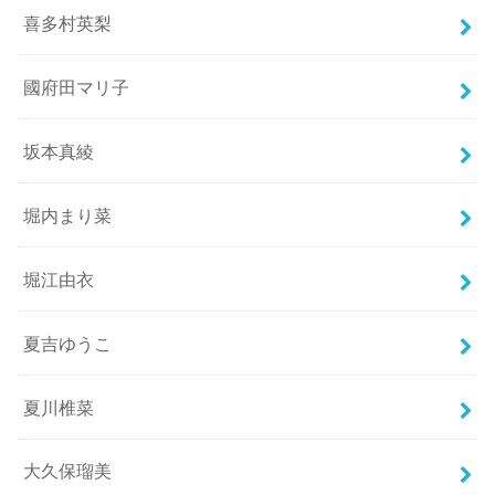
喜多村英梨
國府田マリ子
坂本真綾
堀内まり菜
堀江由衣
夏吉ゆうこ
夏川椎菜
大久保瑠美