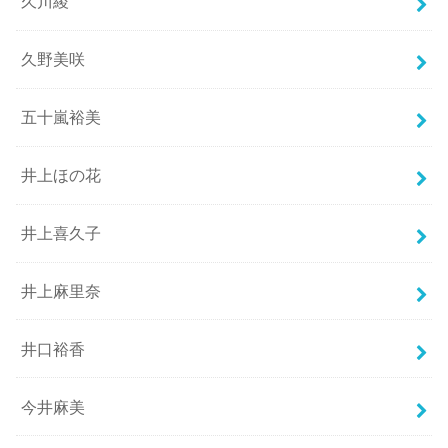
久川綾
久野美咲
五十嵐裕美
井上ほの花
井上喜久子
井上麻里奈
井口裕香
今井麻美