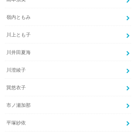
嶺内ともみ
川上とも子
川井田夏海
川澄綾子
巽悠衣子
市ノ瀬加那
平塚紗依