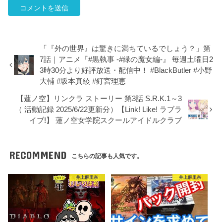
「『外の世界』は驚きに満ちているでしょう？」第
7話｜アニメ『#黒執事 -#緑の魔女編-』 毎週土曜日2
3時30分より好評放送・配信中！ #BlackButler #小野
大輔 #坂本真綾 #釘宮理恵
【蓮ノ空】リンクラ ストーリー 第3話 S.R.K.1～3
（ 活動記録 2025/6/22更新分）【Link! Like! ラブラ
イブ!】 蓮ノ空女学院スクールアイドルクラブ
RECOMMEND
こちらの記事も人気です。
井上麻里奈
井上麻里奈