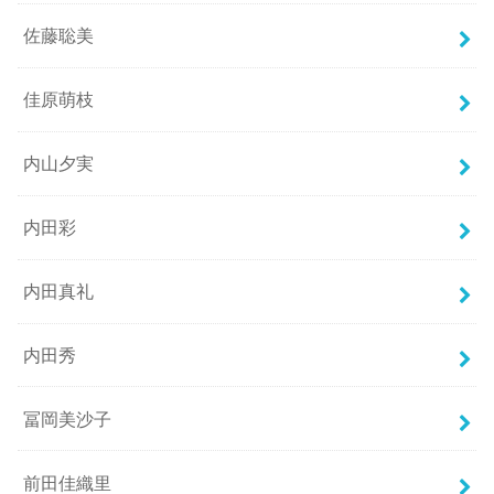
佐藤聡美
佳原萌枝
内山夕実
内田彩
内田真礼
内田秀
冨岡美沙子
前田佳織里