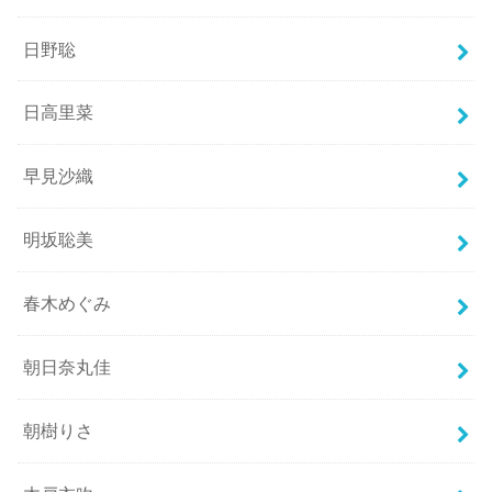
日野聡
日高里菜
早見沙織
明坂聡美
春木めぐみ
朝日奈丸佳
朝樹りさ