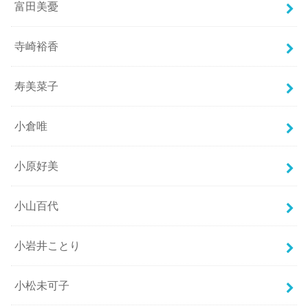
富田美憂
寺崎裕香
寿美菜子
小倉唯
小原好美
小山百代
小岩井ことり
小松未可子