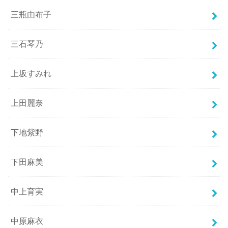
三瓶由布子
三石琴乃
上坂すみれ
上田麗奈
下地紫野
下田麻美
中上育実
中原麻衣