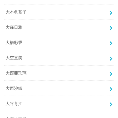
大本眞基子
大森日雅
大橋彩香
大空直美
大西亜玖璃
大西沙織
大谷育江