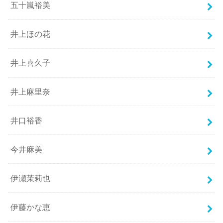
五十嵐裕美
井上ほの花
井上喜久子
井上麻里奈
井口裕香
今井麻美
伊瀬茉莉也
伊藤かな恵