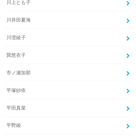
川上とも子
川井田夏海
川澄綾子
巽悠衣子
市ノ瀬加那
平塚紗依
平田真菜
平野綾