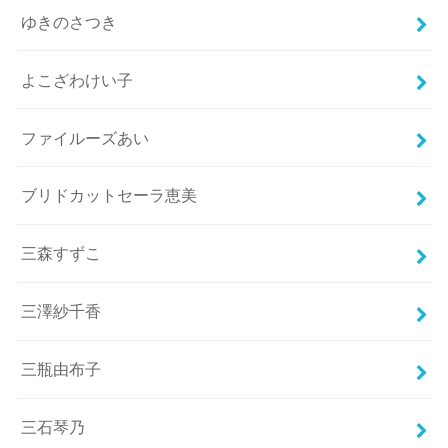
ゆきのさつき
よこざわけい子
ファイルーズあい
ブリドカットセーラ恵美
三森すずこ
三澤紗千香
三瓶由布子
三石琴乃