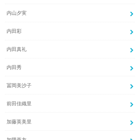
内山夕実
内田彩
内田真礼
内田秀
冨岡美沙子
前田佳織里
加藤英美里
加隈亜衣