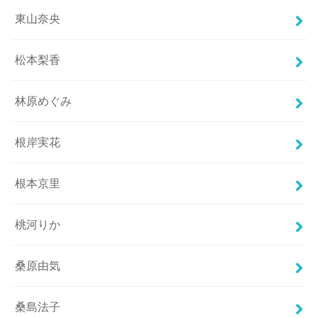
東山奈央
松本梨香
林原めぐみ
根岸実花
根本京里
桃河りか
桑原由気
桑島法子