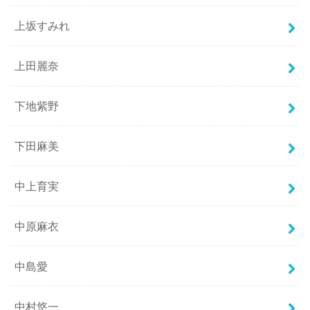
上坂すみれ
上田麗奈
下地紫野
下田麻美
中上育実
中原麻衣
中島愛
中村悠一