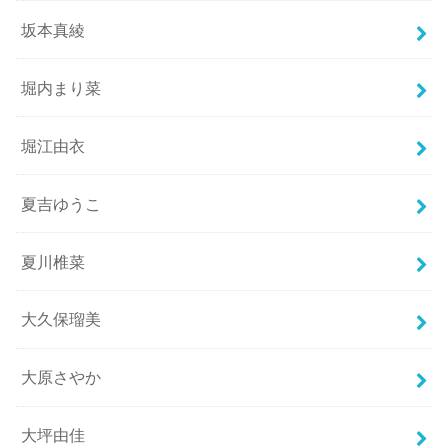
坂本真綾
堀内まり菜
堀江由衣
夏吉ゆうこ
夏川椎菜
大久保瑠美
大原さやか
大坪由佳