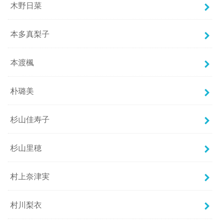
木野日菜
本多真梨子
本渡楓
朴璐美
杉山佳寿子
杉山里穂
村上奈津実
村川梨衣