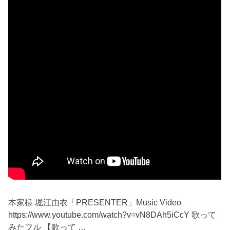
本家様 堀江由衣「PRESENTER」Music Video
https://www.youtube.com/watch?v=vN8DAh5iCcY 歌って
みたフル 【歌って …