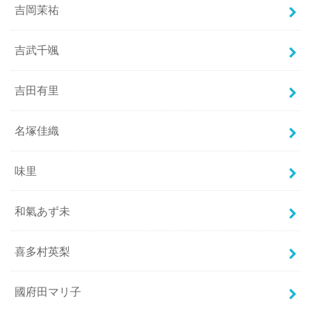
吉岡茉祐
吉武千颯
吉田有里
名塚佳織
味里
和氣あず未
喜多村英梨
國府田マリ子