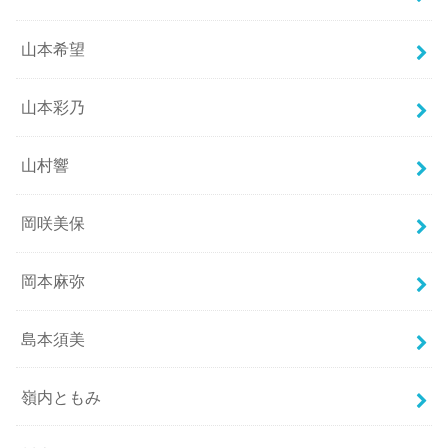
山本希望
山本彩乃
山村響
岡咲美保
岡本麻弥
島本須美
嶺内ともみ