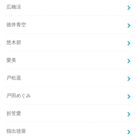
広橋涼
徳井青空
悠木碧
愛美
戸松遥
戸田めぐみ
折笠愛
指出毬亜