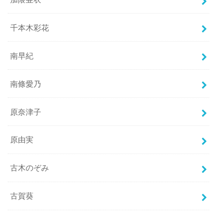
千本木彩花
南早紀
南條愛乃
原奈津子
原由実
古木のぞみ
古賀葵