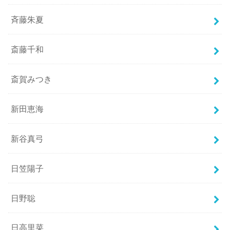
斉藤朱夏
斎藤千和
斎賀みつき
新田恵海
新谷真弓
日笠陽子
日野聡
日高里菜