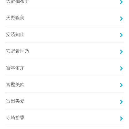
大野柚布子
天野聡美
安済知佳
安野希世乃
宮本侑芽
富樫美鈴
富田美憂
寺崎裕香