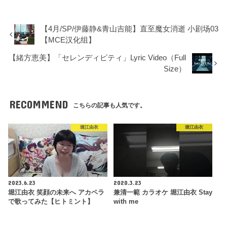
【4月/SP/伊藤静&青山吉能】直至魔女消逝 小剧场03
【MCE汉化组】
【緒方恵美】「セレンディピティ」Lyric Video（Full
Size）
RECOMMEND
こちらの記事も人気です。
堀江由衣
堀江由衣
2023.6.23
2020.3.23
堀江由衣 笑顔の未来へ アカペラ
兼清一範 カラオケ 堀江由衣 Stay
で歌ってみた【ヒトミント】
with me