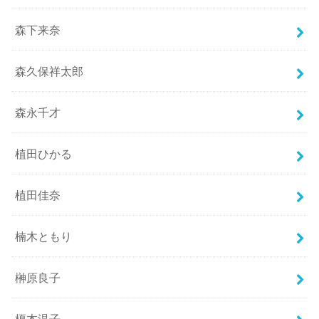
森下来奈
森久保祥太郎
森永千才
植田ひかる
植田佳奈
楠木ともり
榊原良子
榎本温子