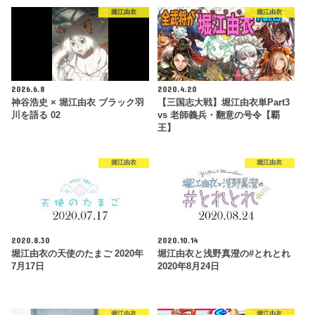
堀江由衣
堀江由衣
2026.6.8
2020.4.20
神谷浩史 × 堀江由衣 ブラック羽
【三国志大戦】堀江由衣単Part3
川を語る 02
vs 老師義兵・翻意の号令【覇
王】
堀江由衣
堀江由衣
2020.8.30
2020.10.14
堀江由衣の天使のたまご 2020年
堀江由衣と浅野真澄の#とれとれ
7月17日
2020年8月24日
堀江由衣
堀江由衣