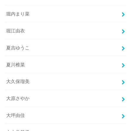
堀内まり菜
堀江由衣
夏吉ゆうこ
夏川椎菜
大久保瑠美
大原さやか
大坪由佳