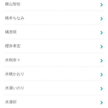
横山智佐
橋本ちなみ
橘杏咲
櫻井孝宏
水樹奈々
水橋かおり
水瀬いのり
水瀬祈