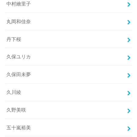
中村繪里子
丸岡和佳奈
丹下桜
久保ユリカ
久保田未夢
久川綾
久野美咲
五十嵐裕美