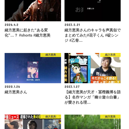
2026.4.2
2023.5.21
緒方恵美に起きた“ある変
緒方恵美さんのキャラを声真似で
化”…？ #shorts #緒方恵美
まとめてみた#花子くん #碇シン
ジ #乙骨…
緒方恵美
緒方恵美
2020.1.26
2023.1.27
緒方恵美さん
【緒方恵美が天才・冨樫義博を語
る】名作マンガ「幽☆遊☆白書」
が愛される理…
緒方恵美
緒方恵美