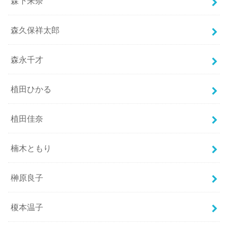
森下来奈
森久保祥太郎
森永千才
植田ひかる
植田佳奈
楠木ともり
榊原良子
榎本温子