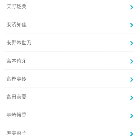
天野聡美
安済知佳
安野希世乃
宮本侑芽
富樫美鈴
富田美憂
寺崎裕香
寿美菜子