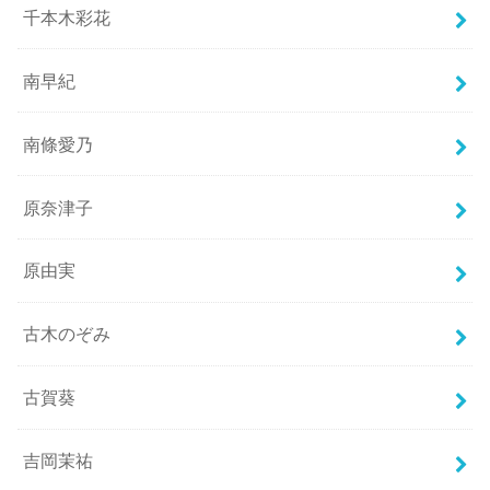
千本木彩花
南早紀
南條愛乃
原奈津子
原由実
古木のぞみ
古賀葵
吉岡茉祐