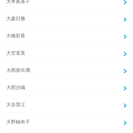
大本眞基子
大森日雅
大橋彩香
大空直美
大西亜玖璃
大西沙織
大谷育江
大野柚布子