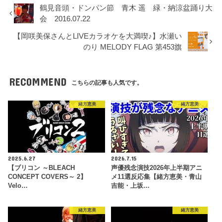
鶴見音頭・ドンパン節 青木 遥 緑・納涼盆踊り大
会 2016.07.22
【岡咲美保さんとLIVEカラオケを大満喫♪】水瀬い
のり MELODY FLAG 第453旗
RECOMMEND
こちらの記事も人気です。
緒方恵美
緒方恵美
2025.6.27
2026.7.15
【ブリコン ～BLEACH
声優残念演技2026年上半期アニ
CONCEPT COVERS～ 2】
メ11選反応集【緒方恵美・青山
Velo…
吉能・上坂…
緒方恵美
緒方恵美