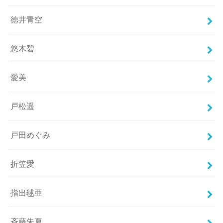
徳井青空
悠木碧
愛美
戸松遥
戸田めぐみ
折笠愛
指出毬亜
斉藤朱夏