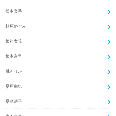
松本梨香
林原めぐみ
根岸実花
根本京里
桃河りか
桑原由気
桑島法子