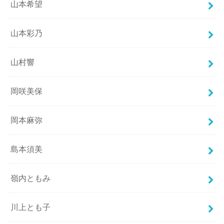
山本希望
山本彩乃
山村響
岡咲美保
岡本麻弥
島本須美
嶺内ともみ
川上とも子