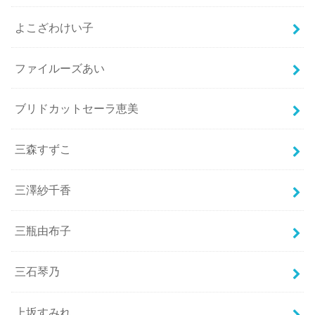
よこざわけい子
ファイルーズあい
ブリドカットセーラ恵美
三森すずこ
三澤紗千香
三瓶由布子
三石琴乃
上坂すみれ