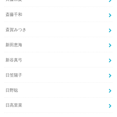
斎藤千和
斎賀みつき
新田恵海
新谷真弓
日笠陽子
日野聡
日高里菜