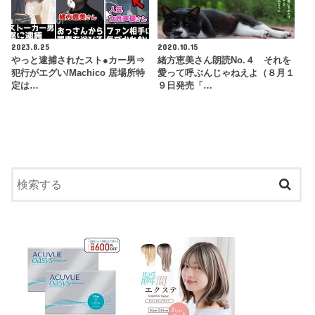
2023.8.25
2020.10.15
やっと逮捕されたスト●カー男⇒
緒方恵美さん朗読No.４ それを
犯行がエグい/Machico 居場所特
愛って呼ぶんじゃねえよ（８月１
定は…
９日発売「…