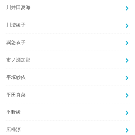
川井田夏海
川澄綾子
巽悠衣子
市ノ瀬加那
平塚紗依
平田真菜
平野綾
広橋涼