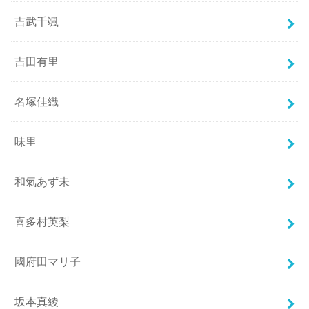
吉武千颯
吉田有里
名塚佳織
味里
和氣あず未
喜多村英梨
國府田マリ子
坂本真綾