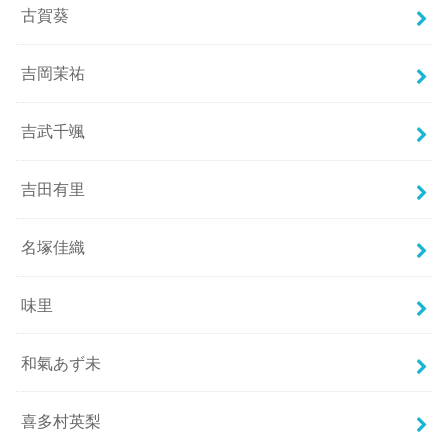
古賀葵
吉岡茉祐
吉武千颯
吉田有里
名塚佳織
味里
和氣あず未
喜多村英梨