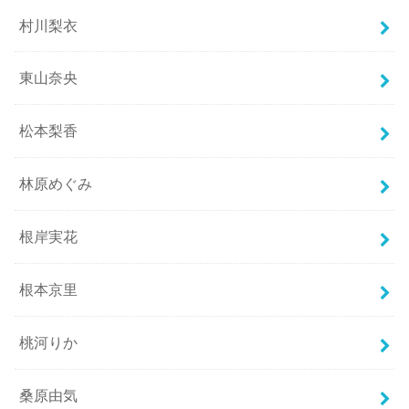
村川梨衣
東山奈央
松本梨香
林原めぐみ
根岸実花
根本京里
桃河りか
桑原由気