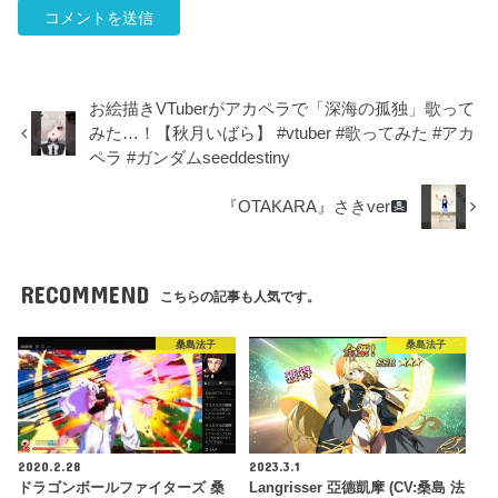
お絵描きVTuberがアカペラで「深海の孤独」歌って
みた…！【秋月いばら】 #vtuber #歌ってみた #アカ
ペラ #ガンダムseeddestiny
『OTAKARA』さきver
RECOMMEND
こちらの記事も人気です。
桑島法子
桑島法子
2020.2.28
2023.3.1
ドラゴンボールファイターズ 桑
Langrisser 亞德凱摩 (CV:桑島 法