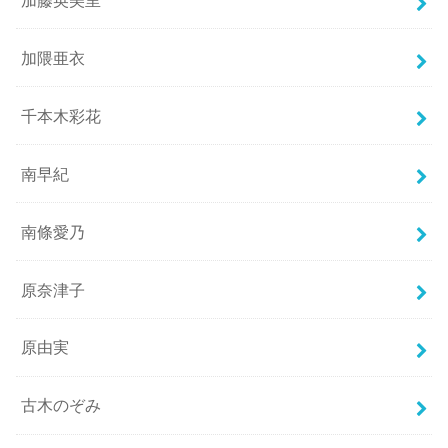
加隈亜衣
千本木彩花
南早紀
南條愛乃
原奈津子
原由実
古木のぞみ