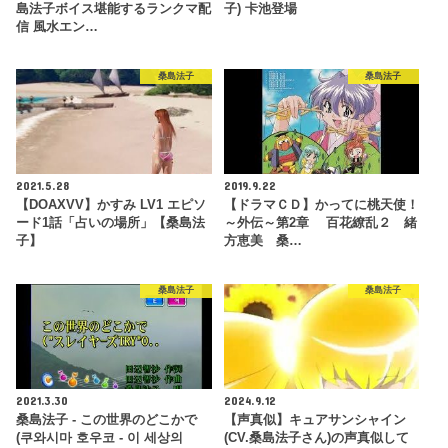
島法子ボイス堪能するランクマ配
子) 卡池登場
信 風水エン…
桑島法子
桑島法子
2021.5.28
2019.9.22
【DOAXVV】かすみ LV1 エピソ
【ドラマＣＤ】かってに桃天使！
ード1話「占いの場所」【桑島法
～外伝～第2章 百花繚乱２ 緒
子】
方恵美 桑…
桑島法子
桑島法子
2021.3.30
2024.9.12
桑島法子 - この世界のどこかで
【声真似】キュアサンシャイン
(쿠와시마 호우코 - 이 세상의
(CV.桑島法子さん)の声真似して