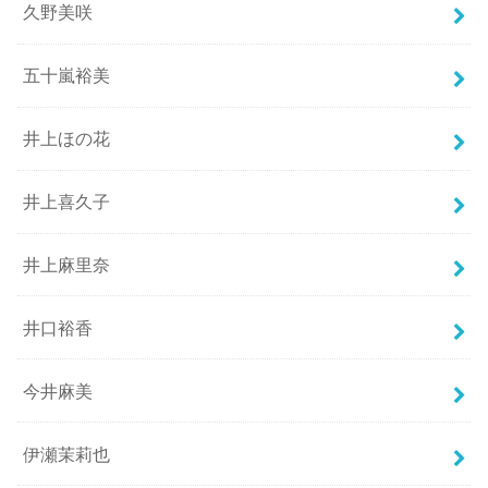
久野美咲
五十嵐裕美
井上ほの花
井上喜久子
井上麻里奈
井口裕香
今井麻美
伊瀬茉莉也