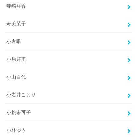
寺崎裕香
寿美菜子
小倉唯
小原好美
小山百代
小岩井ことり
小松未可子
小林ゆう