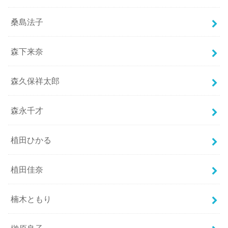
桑島法子
森下来奈
森久保祥太郎
森永千才
植田ひかる
植田佳奈
楠木ともり