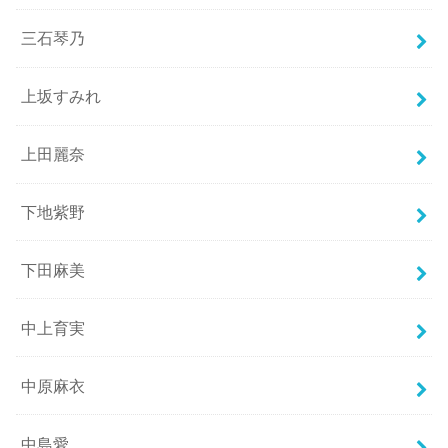
三石琴乃
上坂すみれ
上田麗奈
下地紫野
下田麻美
中上育実
中原麻衣
中島愛