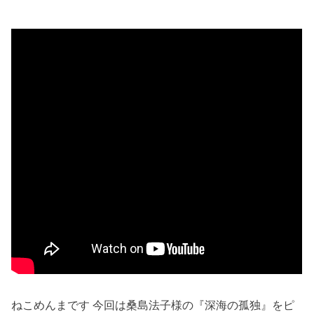
ねこめんまです 今回は桑島法子様の『深海の孤独』をピ