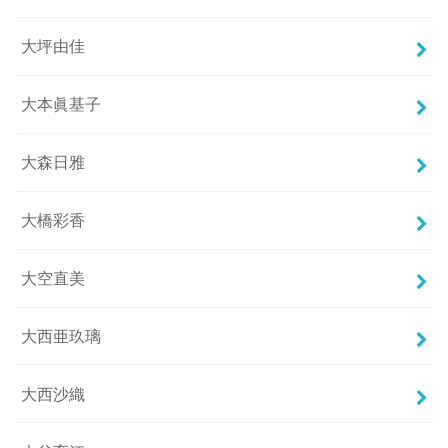
大坪由佳
大本眞基子
大森日雅
大橋彩香
大空直美
大西亜玖璃
大西沙織