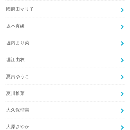
國府田マリ子
坂本真綾
堀内まり菜
堀江由衣
夏吉ゆうこ
夏川椎菜
大久保瑠美
大原さやか