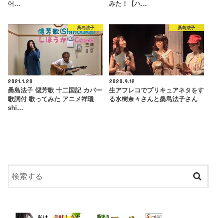
어…
みた！【ハ…
桑島法子
桑島法子
2021.1.20
2020.9.12
桑島法子 偲芳歌 十二国記 カバー
生アフレコでプリキュアネタをす
歌詞付 歌ってみた アニメ祥瓊
る水樹奈々さんと桑島法子さん
shi…