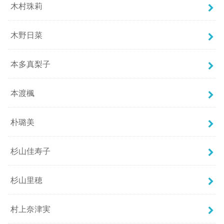
木村珠莉
木野日菜
本多真梨子
本渡楓
朴璐美
杉山佳寿子
杉山里穂
村上奈津実