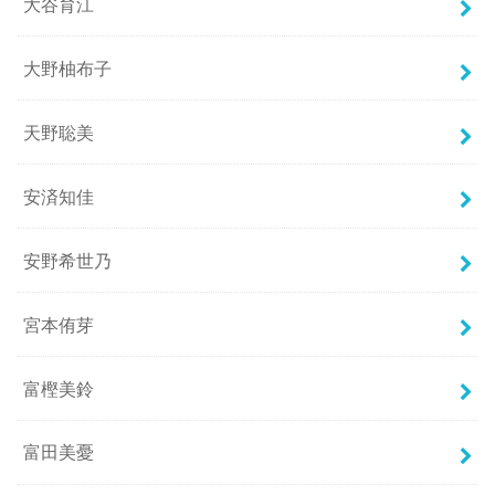
大谷育江
大野柚布子
天野聡美
安済知佳
安野希世乃
宮本侑芽
富樫美鈴
富田美憂