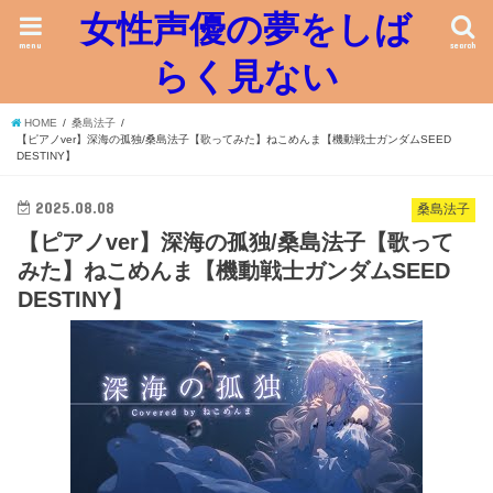
女性声優の夢をしば
menu
search
らく見ない
HOME
桑島法子
【ピアノver】深海の孤独/桑島法子【歌ってみた】ねこめんま【機動戦士ガンダムSEED
DESTINY】
2025.08.08
桑島法子
【ピアノver】深海の孤独/桑島法子【歌って
みた】ねこめんま【機動戦士ガンダムSEED
DESTINY】