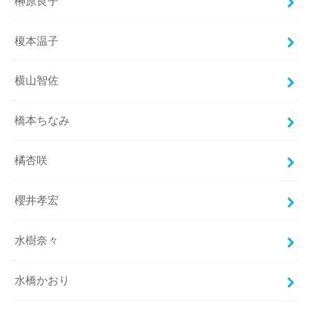
榊原良子
榎本温子
横山智佐
橋本ちなみ
橘杏咲
櫻井孝宏
水樹奈々
水橋かおり