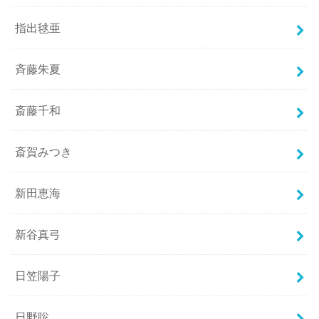
指出毬亜
斉藤朱夏
斎藤千和
斎賀みつき
新田恵海
新谷真弓
日笠陽子
日野聡