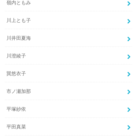
嶺内ともみ
川上とも子
川井田夏海
川澄綾子
巽悠衣子
市ノ瀬加那
平塚紗依
平田真菜