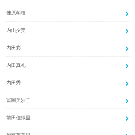
佳原萌枝
内山夕実
内田彩
内田真礼
内田秀
冨岡美沙子
前田佳織里
加藤英美里