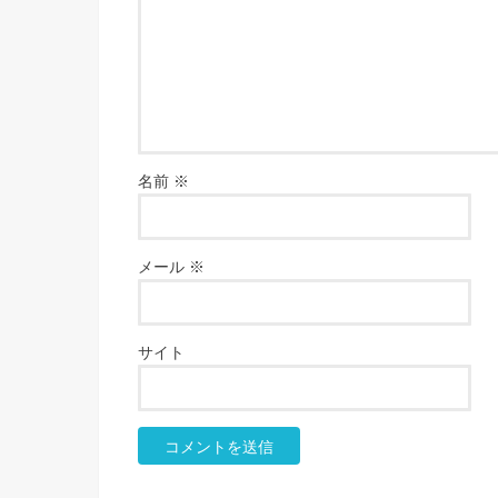
名前
※
メール
※
サイト