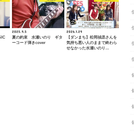
2025.9.5
2026.1.29
IC
夏の約束 水瀬いのり ギタ
【ダンまち】松岡禎丞さんを
ーコード弾きcover
気持ち悪い人のままで終わら
せなかった水瀬いのり…