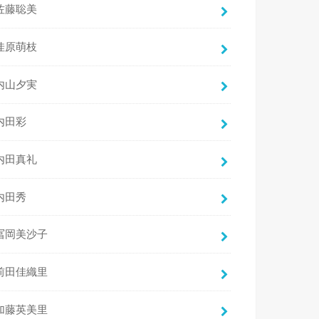
佐藤聡美
佳原萌枝
内山夕実
内田彩
内田真礼
内田秀
冨岡美沙子
前田佳織里
加藤英美里