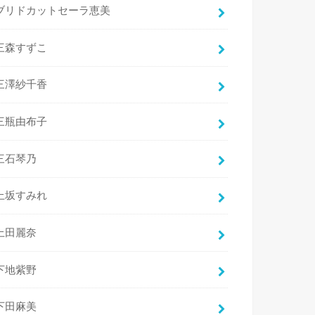
ブリドカットセーラ恵美
三森すずこ
三澤紗千香
三瓶由布子
三石琴乃
上坂すみれ
上田麗奈
下地紫野
下田麻美