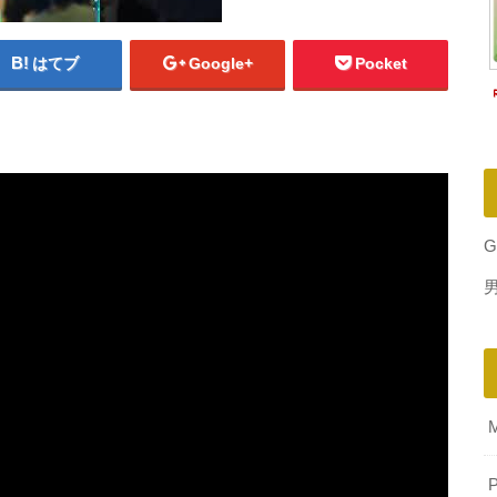
はてブ
Google+
Pocket
G
P