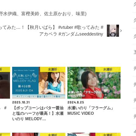
RMS (野水伊織、富樫美鈴、佐土原かおり、味里)
みた…！【秋月いばら】 #vtuber #歌ってみた #
アカペラ #ガンダムseeddestiny
祈
水瀬祈
水瀬祈
2025.10.31
2024.8.25
 #
【ポップコーンはバター醤油
水瀬いのり「フラーグム」
と塩のハーフが最高！】水瀬
MUSIC VIDEO
いのり MELODY…
祈
水瀬祈
水瀬祈