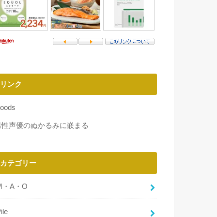
リンク
oods
男性声優のぬかるみに嵌まる
カテゴリー
M・A・O
ile