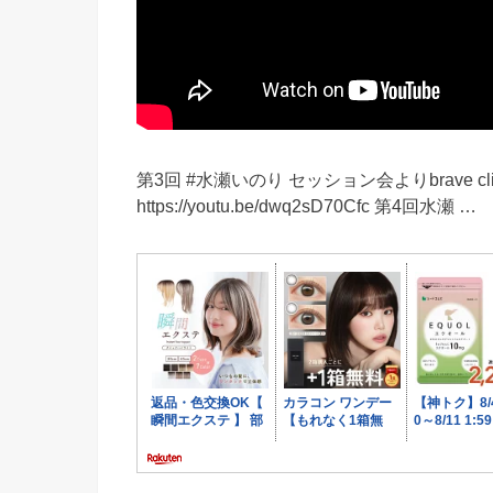
第3回 #水瀬いのり セッション会よりbrave c
https://youtu.be/dwq2sD70Cfc 第4回水瀬 …