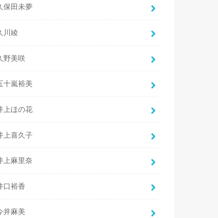
久保田未夢
久川綾
久野美咲
五十嵐裕美
井上ほの花
井上喜久子
井上麻里奈
井口裕香
今井麻美