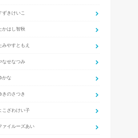
すずきけいこ
たかはし智秋
たみやすともえ
やなせなつみ
ゆかな
ゆきのさつき
よこざわけい子
ファイルーズあい