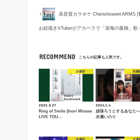
高音質カラオケ Cherishsweet A
お絵描きVTuberがアカペラで「深海の孤独」歌って
RECOMMEND
こちらの記事も人気です。
水瀬祈
水瀬
2025.8.27
2024.3.4
Ring of Smile (Inori Minase
頑張ろうとするあなたへ
LIVE TOU…
水瀬いのり
水瀬祈
水瀬