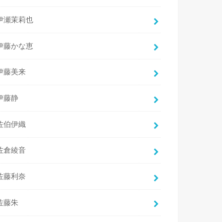
伊瀬茉莉也
伊藤かな恵
伊藤美来
伊藤静
佐伯伊織
佐倉綾音
佐藤利奈
佐藤朱