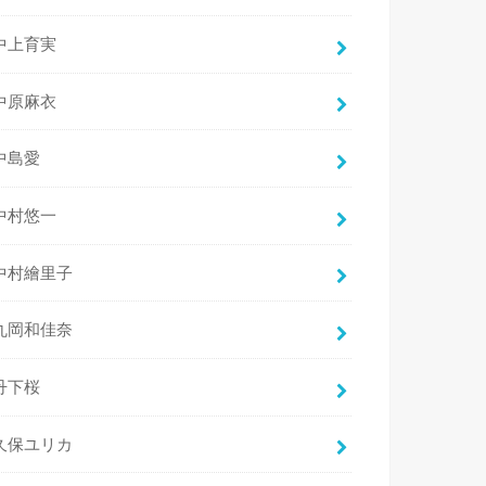
中上育実
中原麻衣
中島愛
中村悠一
中村繪里子
丸岡和佳奈
丹下桜
久保ユリカ