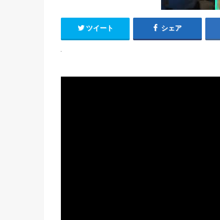
ツイート
シェア