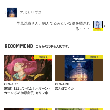
アポカリプス
早見沙織さん、病んでるみたいな絵を晒され
る・・・
RECOMMEND
こちらの記事も人気です。
榊原良子
榊原良子
2025.5.27
2025.8.28
(後編)【ZZガンダム】ハマーン・
ぽんぽこうた
カーン (CV.榊原良子) セリフ集
榊原良子
榊原良子