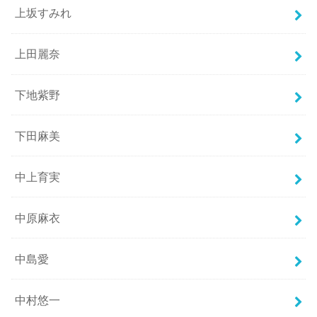
上坂すみれ
上田麗奈
下地紫野
下田麻美
中上育実
中原麻衣
中島愛
中村悠一