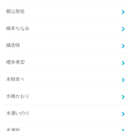
横山智佐
橋本ちなみ
橘杏咲
櫻井孝宏
水樹奈々
水橋かおり
水瀬いのり
水瀬祈