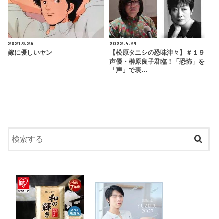
2021.9.25
2022.4.29
嫁に優しいヤン
【松原タニシの恐味津々】＃１９
声優・榊原良子君臨！「恐怖」を
「声」で表…