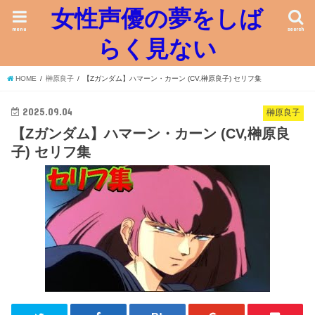
女性声優の夢をしば
menu
search
らく見ない
HOME
榊原良子
【Zガンダム】ハマーン・カーン (CV,榊原良子) セリフ集
2025.09.04
榊原良子
【Zガンダム】ハマーン・カーン (CV,榊原良
子) セリフ集