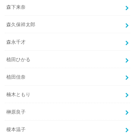
森下来奈
森久保祥太郎
森永千才
植田ひかる
植田佳奈
楠木ともり
榊原良子
榎本温子