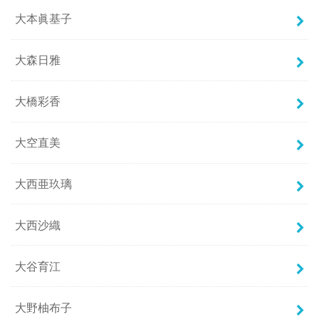
大本眞基子
大森日雅
大橋彩香
大空直美
大西亜玖璃
大西沙織
大谷育江
大野柚布子