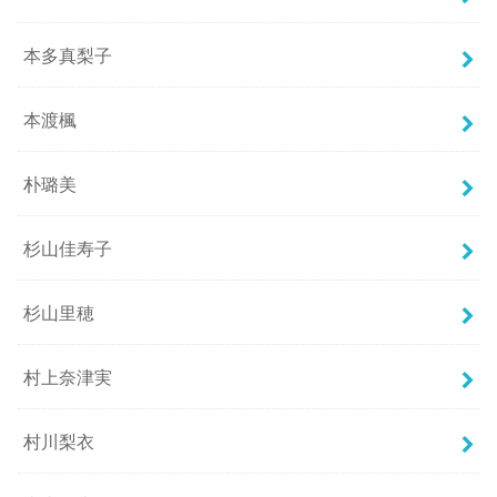
本多真梨子
本渡楓
朴璐美
杉山佳寿子
杉山里穂
村上奈津実
村川梨衣