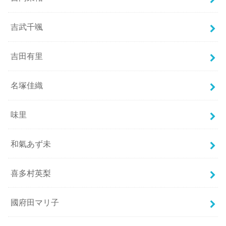
吉武千颯
吉田有里
名塚佳織
味里
和氣あず未
喜多村英梨
國府田マリ子