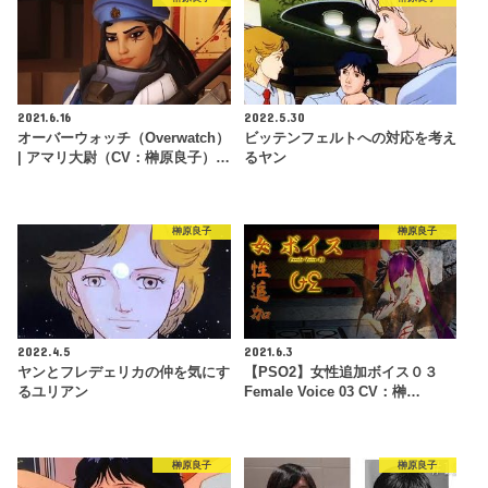
2021.6.16
2022.5.30
オーバーウォッチ（Overwatch）
ビッテンフェルトへの対応を考え
| アマリ大尉（CV：榊原良子）…
るヤン
榊原良子
榊原良子
2022.4.5
2021.6.3
ヤンとフレデェリカの仲を気にす
【PSO2】女性追加ボイス０３
るユリアン
Female Voice 03 CV：榊…
榊原良子
榊原良子