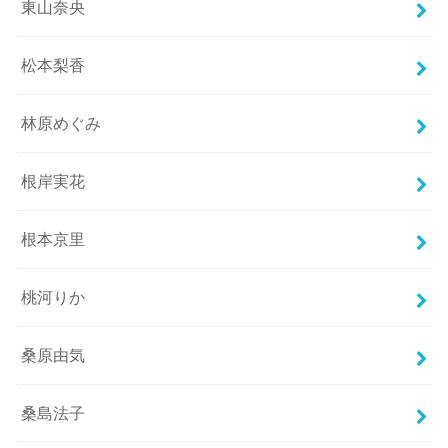
東山奈央
松本梨香
林原めぐみ
根岸実花
根本京里
桃河りか
桑原由気
桑島法子