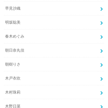
早見沙織
明坂聡美
春木めぐみ
朝日奈丸佳
朝樹りさ
木戸衣吹
木村珠莉
木野日菜