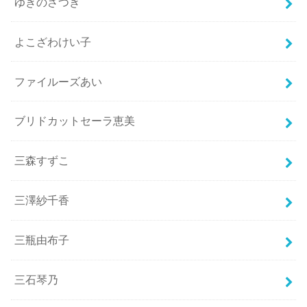
ゆきのさつき
よこざわけい子
ファイルーズあい
ブリドカットセーラ恵美
三森すずこ
三澤紗千香
三瓶由布子
三石琴乃