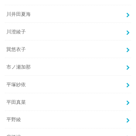
川井田夏海
川澄綾子
巽悠衣子
市ノ瀬加那
平塚紗依
平田真菜
平野綾