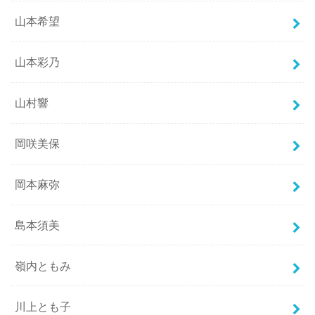
山本希望
山本彩乃
山村響
岡咲美保
岡本麻弥
島本須美
嶺内ともみ
川上とも子