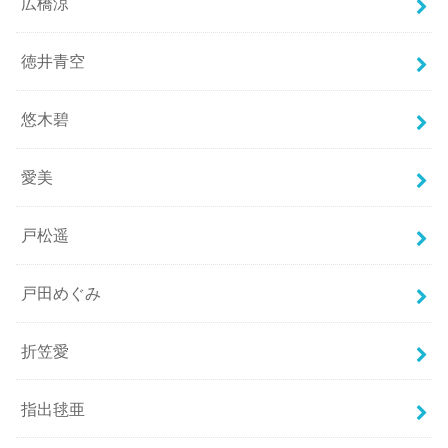
広橋涼
徳井青空
悠木碧
愛美
戸松遥
戸田めぐみ
折笠愛
指出毬亜