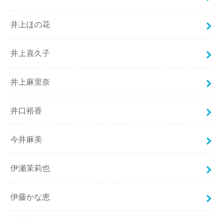
井上ほの花
井上喜久子
井上麻里奈
井口裕香
今井麻美
伊瀬茉莉也
伊藤かな恵