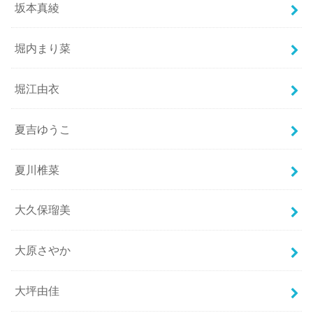
坂本真綾
堀内まり菜
堀江由衣
夏吉ゆうこ
夏川椎菜
大久保瑠美
大原さやか
大坪由佳