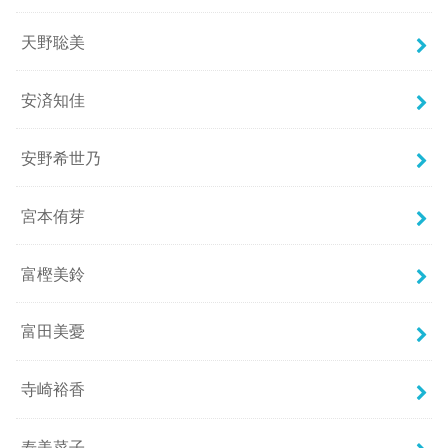
天野聡美
安済知佳
安野希世乃
宮本侑芽
富樫美鈴
富田美憂
寺崎裕香
寿美菜子