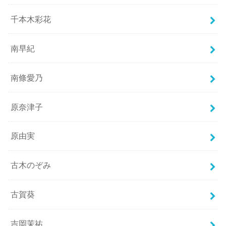
千本木彩花
南早紀
南條愛乃
原奈津子
原由実
古木のぞみ
古賀葵
吉岡茉祐