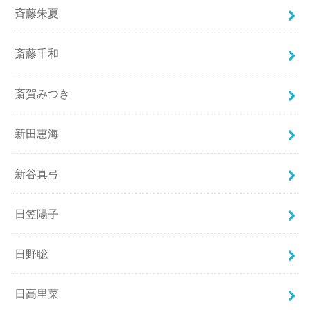
斉藤朱夏
斎藤千和
斎賀みつき
新田恵海
新谷真弓
日笠陽子
日野聡
日高里菜