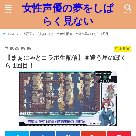
女性声優の夢をしば
menu
search
らく見ない
HOME
中上育実
【まぁにゃとコラボ生配信】＃違う星のぼくら 1回目！
2025.09.04
中上育実
【まぁにゃとコラボ生配信】＃違う星のぼく
ら 1回目！