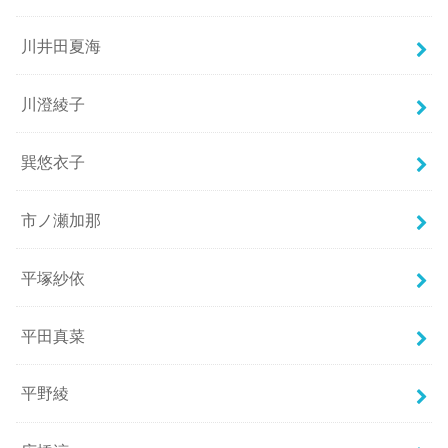
川井田夏海
川澄綾子
巽悠衣子
市ノ瀬加那
平塚紗依
平田真菜
平野綾