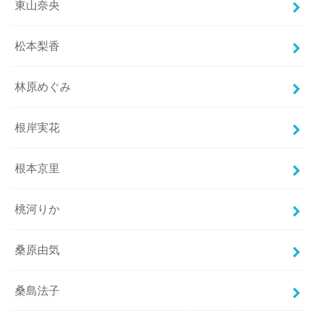
東山奈央
松本梨香
林原めぐみ
根岸実花
根本京里
桃河りか
桑原由気
桑島法子