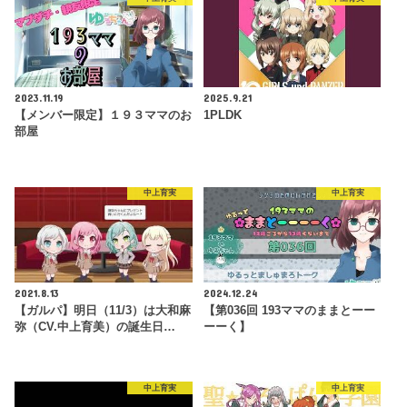
2023.11.19
2025.9.21
【メンバー限定】１９３ママのお
1PLDK
部屋
中上育実
中上育実
2021.8.13
2024.12.24
【ガルパ】明日（11/3）は大和麻
【第036回 193ママのままとーー
弥（CV.中上育美）の誕生日…
ーーく】
中上育実
中上育実