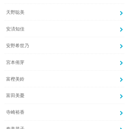
天野聡美
安済知佳
安野希世乃
宮本侑芽
富樫美鈴
富田美憂
寺崎裕香
寿美菜子