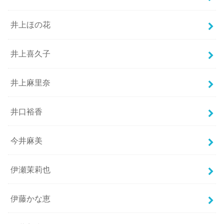
井上ほの花
井上喜久子
井上麻里奈
井口裕香
今井麻美
伊瀬茉莉也
伊藤かな恵