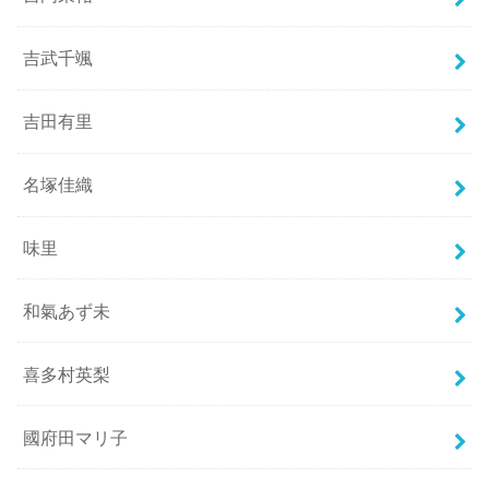
吉武千颯
吉田有里
名塚佳織
味里
和氣あず未
喜多村英梨
國府田マリ子