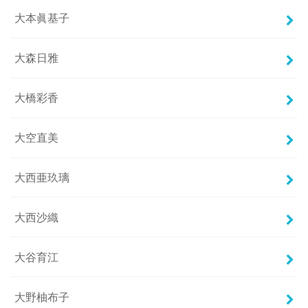
大本眞基子
大森日雅
大橋彩香
大空直美
大西亜玖璃
大西沙織
大谷育江
大野柚布子