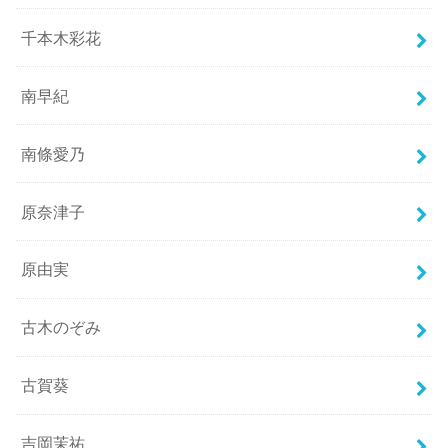
千本木彩花
南早紀
南條愛乃
原奈津子
原由実
古木のぞみ
古賀葵
吉岡茉祐