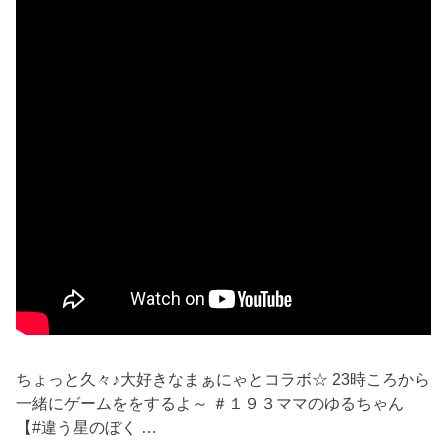
ちょっと久々♪大好きなまぁにゃとコラボ☆ 23時ころから
一緒にゲームををするよ～ ＃１９３ママのゆるちゃん
【#違う星のぼく …