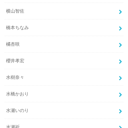
横山智佐
橋本ちなみ
橘杏咲
櫻井孝宏
水樹奈々
水橋かおり
水瀬いのり
水瀬祈