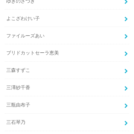
ゆきのさつき
よこざわけい子
ファイルーズあい
ブリドカットセーラ恵美
三森すずこ
三澤紗千香
三瓶由布子
三石琴乃