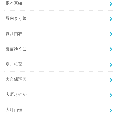
坂本真綾
堀内まり菜
堀江由衣
夏吉ゆうこ
夏川椎菜
大久保瑠美
大原さやか
大坪由佳