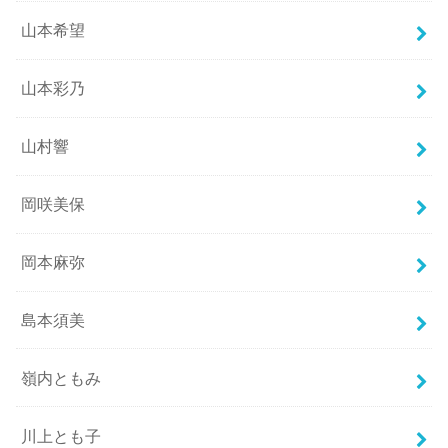
山本希望
山本彩乃
山村響
岡咲美保
岡本麻弥
島本須美
嶺内ともみ
川上とも子