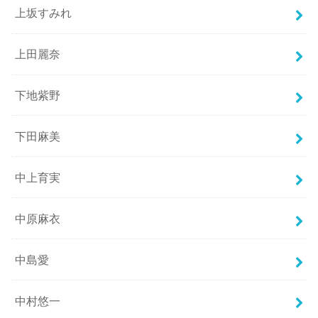
上坂すみれ
上田麗奈
下地紫野
下田麻美
中上育実
中原麻衣
中島愛
中村悠一