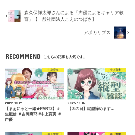
森久保祥太郎さんによる「声優によるキャリア教
育」【一般社団法人こえのつばさ】
アポカリプス
RECOMMEND
こちらの記事も人気です。
中上育実
中上育実
2022.10.21
2025.10.16
【まぁにゃと一緒★PART2】＃
【３の日】縦型諦めます…
生配信 ＃吉岡麻耶 #中上育実 ＃
声優
中上育実
中上育実