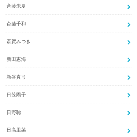
斉藤朱夏
斎藤千和
斎賀みつき
新田恵海
新谷真弓
日笠陽子
日野聡
日高里菜