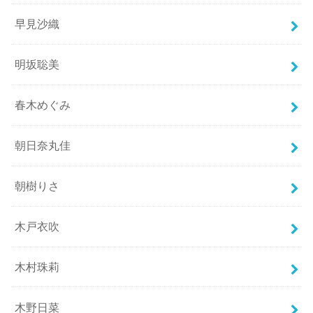
早見沙織
明坂聡美
春木めぐみ
朝日奈丸佳
朝樹りさ
木戸衣吹
木村珠莉
木野日菜