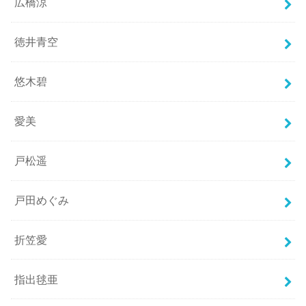
広橋涼
徳井青空
悠木碧
愛美
戸松遥
戸田めぐみ
折笠愛
指出毬亜