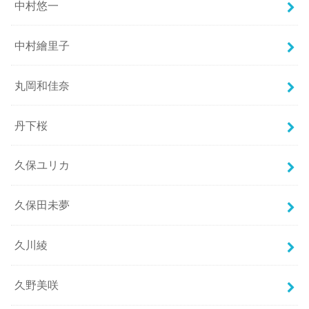
中村悠一
中村繪里子
丸岡和佳奈
丹下桜
久保ユリカ
久保田未夢
久川綾
久野美咲