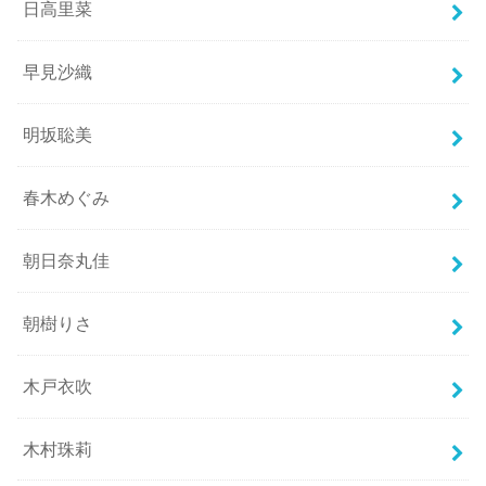
日高里菜
早見沙織
明坂聡美
春木めぐみ
朝日奈丸佳
朝樹りさ
木戸衣吹
木村珠莉