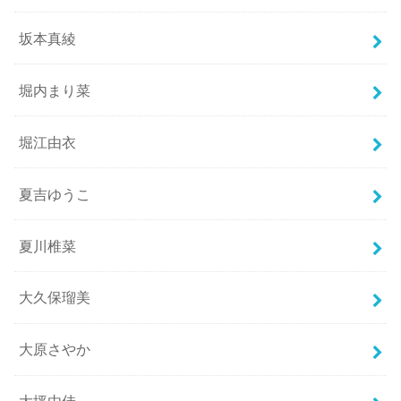
坂本真綾
堀内まり菜
堀江由衣
夏吉ゆうこ
夏川椎菜
大久保瑠美
大原さやか