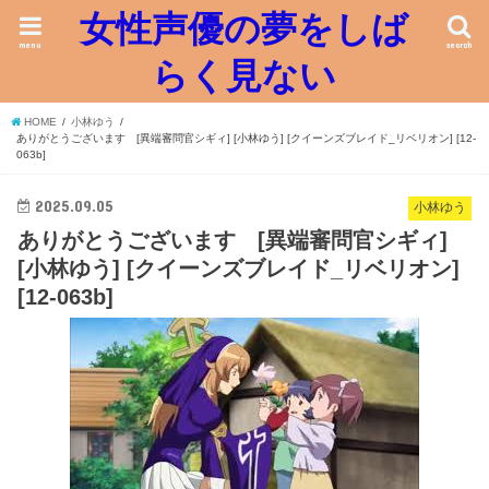
女性声優の夢をしば
menu
search
らく見ない
HOME
小林ゆう
ありがとうございます [異端審問官シギィ] [小林ゆう] [クイーンズブレイド_リベリオン] [12-
063b]
2025.09.05
小林ゆう
ありがとうございます [異端審問官シギィ]
[小林ゆう] [クイーンズブレイド_リベリオン]
[12-063b]