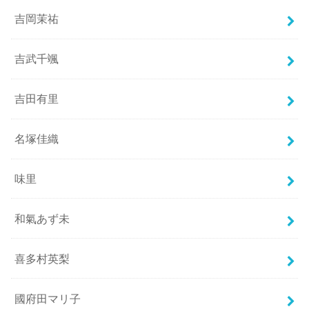
吉岡茉祐
吉武千颯
吉田有里
名塚佳織
味里
和氣あず未
喜多村英梨
國府田マリ子