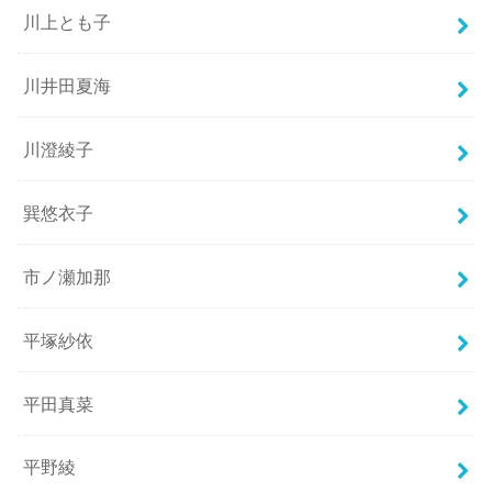
川上とも子
川井田夏海
川澄綾子
巽悠衣子
市ノ瀬加那
平塚紗依
平田真菜
平野綾