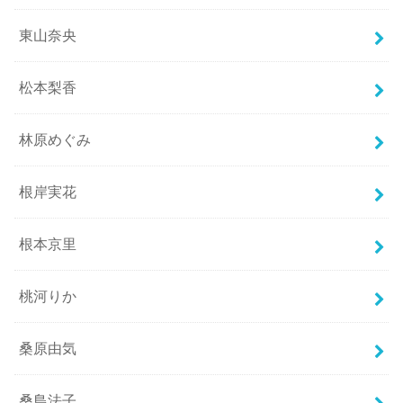
東山奈央
松本梨香
林原めぐみ
根岸実花
根本京里
桃河りか
桑原由気
桑島法子