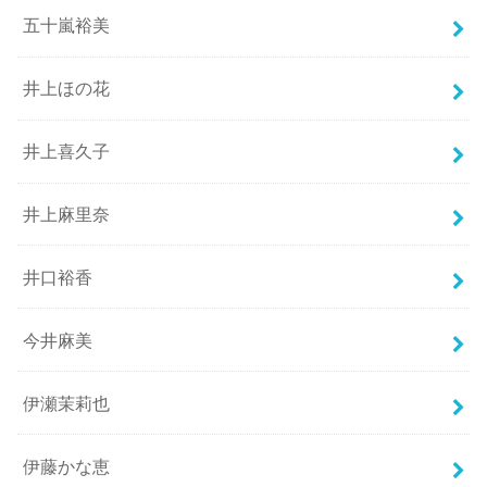
五十嵐裕美
井上ほの花
井上喜久子
井上麻里奈
井口裕香
今井麻美
伊瀬茉莉也
伊藤かな恵