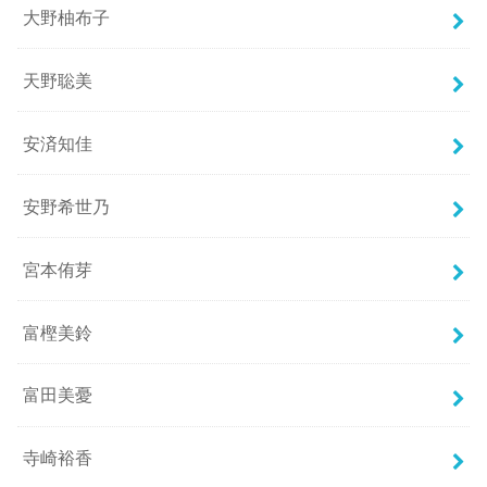
大野柚布子
天野聡美
安済知佳
安野希世乃
宮本侑芽
富樫美鈴
富田美憂
寺崎裕香