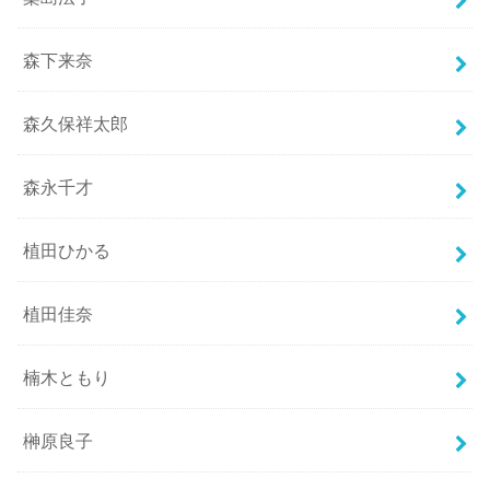
森下来奈
森久保祥太郎
森永千才
植田ひかる
植田佳奈
楠木ともり
榊原良子