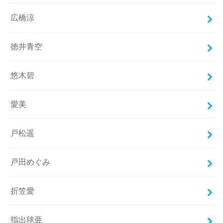
広橋涼
徳井青空
悠木碧
愛美
戸松遥
戸田めぐみ
折笠愛
指出毬亜