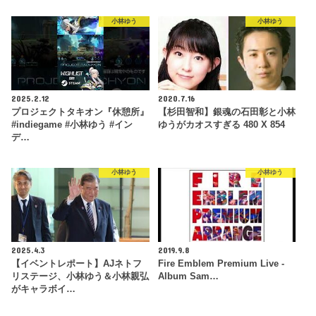
小林ゆう
小林ゆう
2025.2.12
2020.7.16
プロジェクトタキオン『休憩所』
【杉田智和】銀魂の石田彰と小林
#indiegame #小林ゆう #イン
ゆうがカオスすぎる 480 X 854
デ…
小林ゆう
小林ゆう
2025.4.3
2019.9.8
【イベントレポート】AJネトフ
Fire Emblem Premium Live -
リステージ、小林ゆう＆小林親弘
Album Sam…
がキャラボイ…