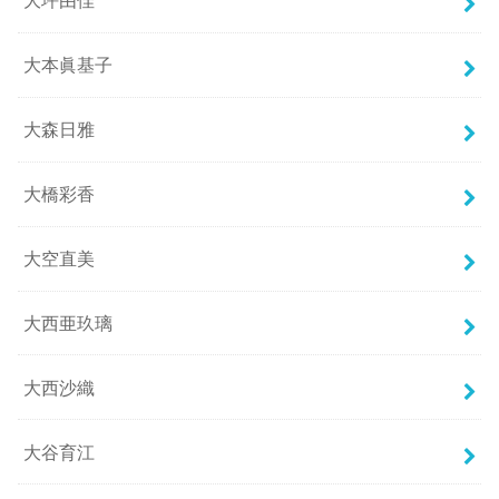
大坪由佳
大本眞基子
大森日雅
大橋彩香
大空直美
大西亜玖璃
大西沙織
大谷育江