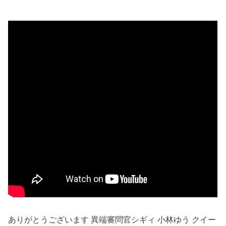
ありがとうございます 異端審問官シギィ 小林ゆう クイー