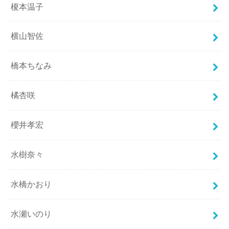
榎本温子
横山智佐
橋本ちなみ
橘杏咲
櫻井孝宏
水樹奈々
水橋かおり
水瀬いのり