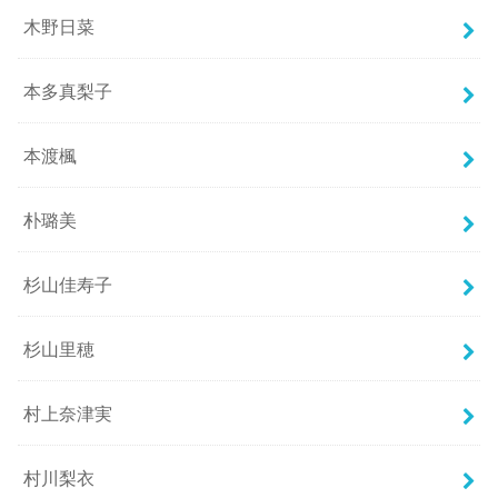
木野日菜
本多真梨子
本渡楓
朴璐美
杉山佳寿子
杉山里穂
村上奈津実
村川梨衣