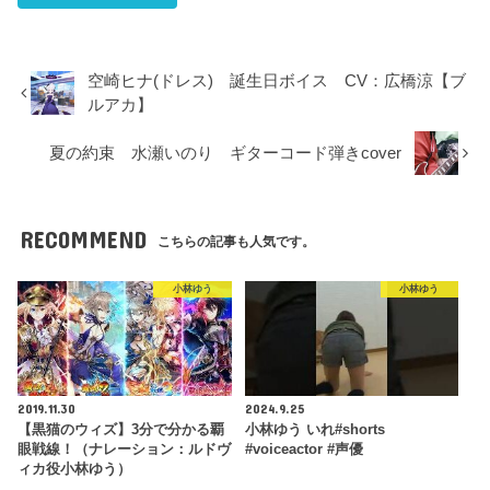
空崎ヒナ(ドレス) 誕生日ボイス CV：広橋涼【ブ
ルアカ】
夏の約束 水瀬いのり ギターコード弾きcover
RECOMMEND
こちらの記事も人気です。
小林ゆう
小林ゆう
2019.11.30
2024.9.25
【黒猫のウィズ】3分で分かる覇
小林ゆう いれ#shorts
眼戦線！（ナレーション：ルドヴ
#voiceactor #声優
ィカ役小林ゆう）