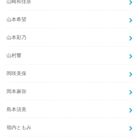
山崎和佳奈
山本希望
山本彩乃
山村響
岡咲美保
岡本麻弥
島本須美
嶺内ともみ