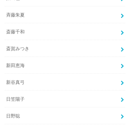
斉藤朱夏
斎藤千和
斎賀みつき
新田恵海
新谷真弓
日笠陽子
日野聡