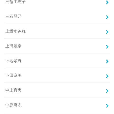
三瓶由布子
三石琴乃
上坂すみれ
上田麗奈
下地紫野
下田麻美
中上育実
中原麻衣