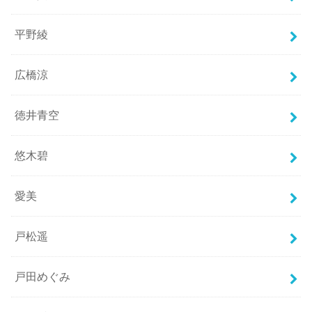
平野綾
広橋涼
徳井青空
悠木碧
愛美
戸松遥
戸田めぐみ