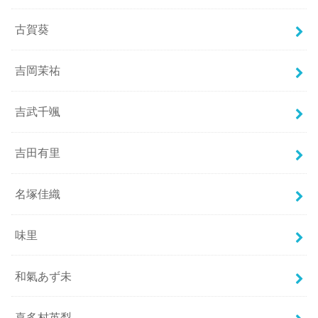
古賀葵
吉岡茉祐
吉武千颯
吉田有里
名塚佳織
味里
和氣あず未
喜多村英梨