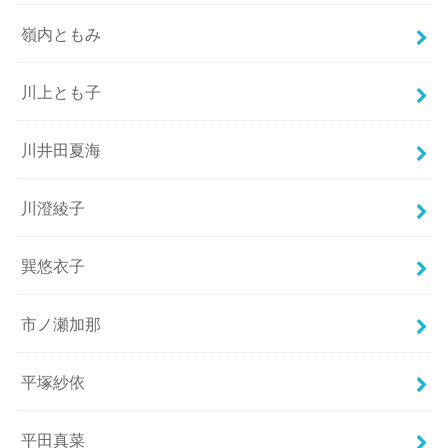
嶺内ともみ
川上とも子
川井田夏海
川澄綾子
巽悠衣子
市ノ瀬加那
平塚紗依
平田真菜