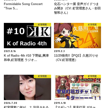
Formidable Song Concert
化石ハンター展 音声ガイドつま
"True S…
み聞き（CV: 釘宮理恵さん・杉田
智和さん）
釘宮理恵
釘宮理恵
2021.8.16
2019.2.3
K of Radio 4th #10 下野紘,興津
11/29発売!!【PQ2】久慈川りせ
和幸,釘宮理恵 ラジオ…
（CV.釘宮理恵）
釘宮理恵
釘宮理恵
2026.7.20
2019.4.18
釘宮理恵に何が…？ 注目される
【マギレコ】里見灯花 ガチャ