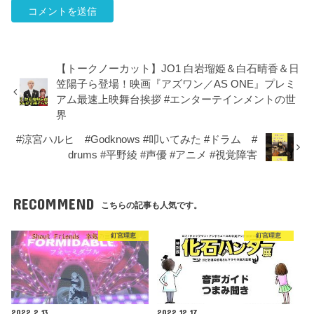
【トークノーカット】JO1 白岩瑠姫＆白石晴香＆日
笠陽子ら登場！映画『アズワン／AS ONE』プレミ
アム最速上映舞台挨拶 #エンターテインメントの世
界
#涼宮ハルヒ #Godknows #叩いてみた #ドラム #
drums #平野綾 #声優 #アニメ #視覚障害
RECOMMEND
こちらの記事も人気です。
釘宮理恵
釘宮理恵
2022.2.13
2022.12.17