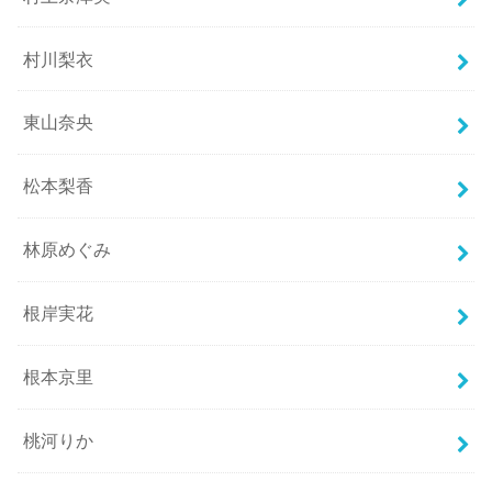
村川梨衣
東山奈央
松本梨香
林原めぐみ
根岸実花
根本京里
桃河りか