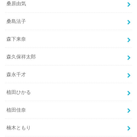
桑原由気
桑島法子
森下来奈
森久保祥太郎
森永千才
植田ひかる
植田佳奈
楠木ともり