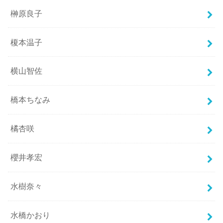
榊原良子
榎本温子
横山智佐
橋本ちなみ
橘杏咲
櫻井孝宏
水樹奈々
水橋かおり