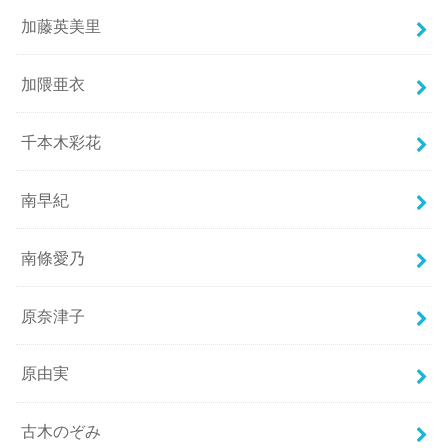
加藤英美里
加隈亜衣
千本木彩花
南早紀
南條愛乃
原奈津子
原由実
古木のぞみ