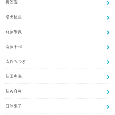
折笠愛
指出毬亜
斉藤朱夏
斎藤千和
斎賀みつき
新田恵海
新谷真弓
日笠陽子