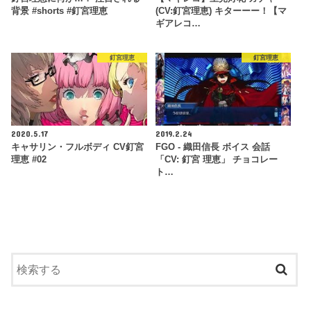
背景 #shorts #釘宮理恵
(CV:釘宮理恵) キターーー！【マ
ギアレコ…
釘宮理恵
釘宮理恵
2020.5.17
2019.2.24
キャサリン・フルボディ CV釘宮
FGO - 織田信長 ボイス 会話
理恵 #02
「CV: 釘宮 理恵」 チョコレー
ト…