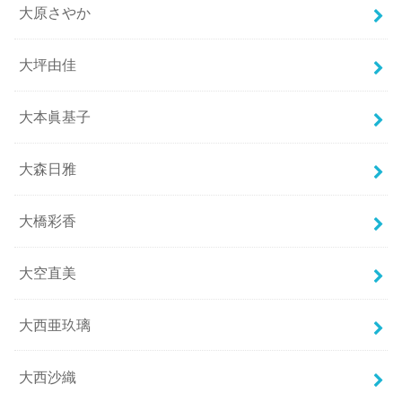
大原さやか
大坪由佳
大本眞基子
大森日雅
大橋彩香
大空直美
大西亜玖璃
大西沙織