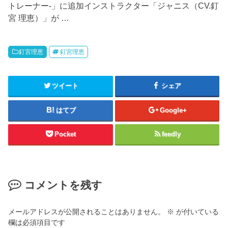
トレーナー-」に追加インストラクター「ジャニス（CV.釘
宮 理恵）」が …
釘宮理恵
釘宮理恵
ツイート
シェア
はてブ
Google+
Pocket
feedly
コメントを残す
メールアドレスが公開されることはありません。
※
が付いている
欄は必須項目です