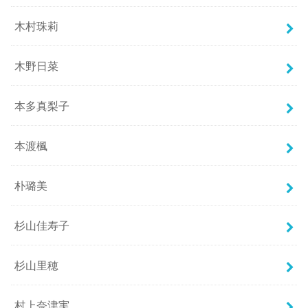
木村珠莉
木野日菜
本多真梨子
本渡楓
朴璐美
杉山佳寿子
杉山里穂
村上奈津実