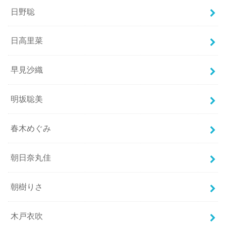
日野聡
日高里菜
早見沙織
明坂聡美
春木めぐみ
朝日奈丸佳
朝樹りさ
木戸衣吹