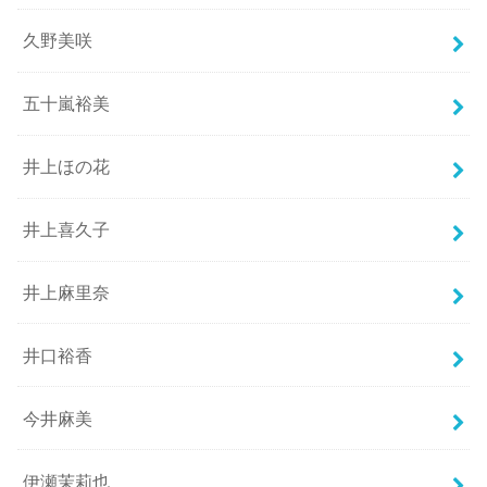
久野美咲
五十嵐裕美
井上ほの花
井上喜久子
井上麻里奈
井口裕香
今井麻美
伊瀬茉莉也