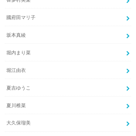
國府田マリ子
坂本真綾
堀内まり菜
堀江由衣
夏吉ゆうこ
夏川椎菜
大久保瑠美