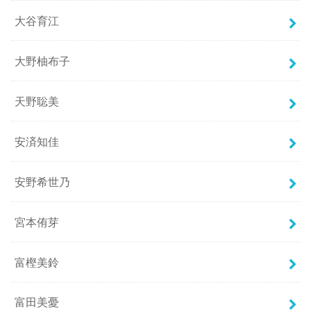
大谷育江
大野柚布子
天野聡美
安済知佳
安野希世乃
宮本侑芽
富樫美鈴
富田美憂