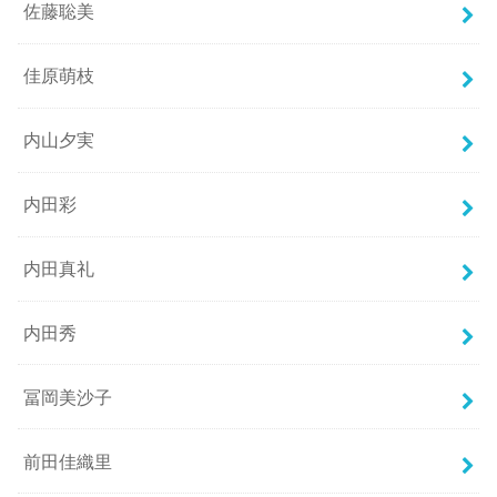
佐藤聡美
佳原萌枝
内山夕実
内田彩
内田真礼
内田秀
冨岡美沙子
前田佳織里