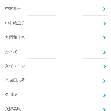
中村悠一
中村繪里子
丸岡和佳奈
丹下桜
久保ユリカ
久保田未夢
久川綾
久野美咲