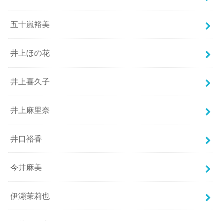
五十嵐裕美
井上ほの花
井上喜久子
井上麻里奈
井口裕香
今井麻美
伊瀬茉莉也