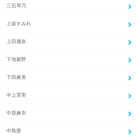
三石琴乃
上坂すみれ
上田麗奈
下地紫野
下田麻美
中上育実
中原麻衣
中島愛