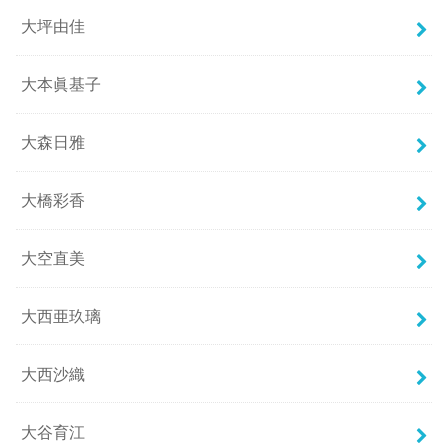
大坪由佳
大本眞基子
大森日雅
大橋彩香
大空直美
大西亜玖璃
大西沙織
大谷育江