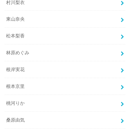
村川梨衣
東山奈央
松本梨香
林原めぐみ
根岸実花
根本京里
桃河りか
桑原由気