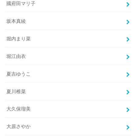
國府田マリ子
坂本真綾
堀内まり菜
堀江由衣
夏吉ゆうこ
夏川椎菜
大久保瑠美
大原さやか