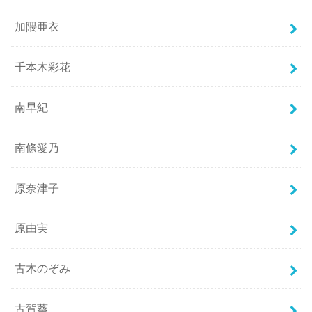
加隈亜衣
千本木彩花
南早紀
南條愛乃
原奈津子
原由実
古木のぞみ
古賀葵