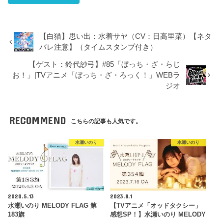
【白猫】思い出：水着サヤ（CV：日高里菜）【ネタ
バレ注意】（タイムスタンプ付き）
【ゲスト：鈴代紗弓】#85「ぼっち・ざ・らじ
お！」|TVアニメ「ぼっち・ざ・ろっく！」WEBラ
ジオ
RECOMMEND
こちらの記事も人気です。
水瀬いのり
水瀬いのり
2020.5.13
2023.8.1
水瀬いのり MELODY FLAG 第
【TVアニメ「オッドタクシー」
183旗
感想SP！】水瀬いのり MELODY