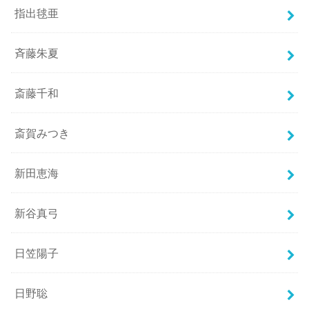
指出毬亜
斉藤朱夏
斎藤千和
斎賀みつき
新田恵海
新谷真弓
日笠陽子
日野聡