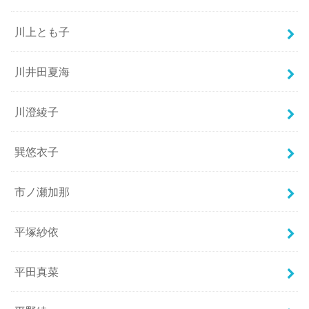
川上とも子
川井田夏海
川澄綾子
巽悠衣子
市ノ瀬加那
平塚紗依
平田真菜