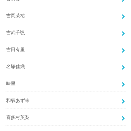
吉岡茉祐
吉武千颯
吉田有里
名塚佳織
味里
和氣あず未
喜多村英梨