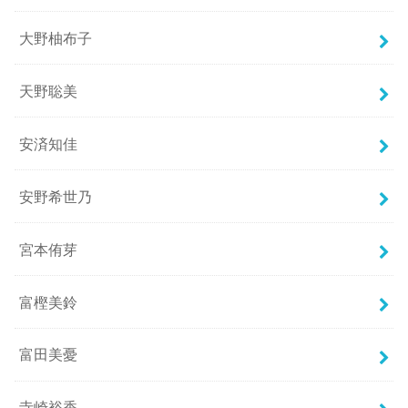
大野柚布子
天野聡美
安済知佳
安野希世乃
宮本侑芽
富樫美鈴
富田美憂
寺崎裕香