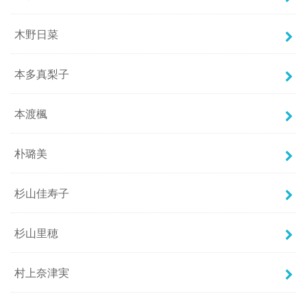
木野日菜
本多真梨子
本渡楓
朴璐美
杉山佳寿子
杉山里穂
村上奈津実