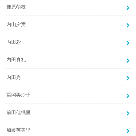
佳原萌枝
内山夕実
内田彩
内田真礼
内田秀
冨岡美沙子
前田佳織里
加藤英美里