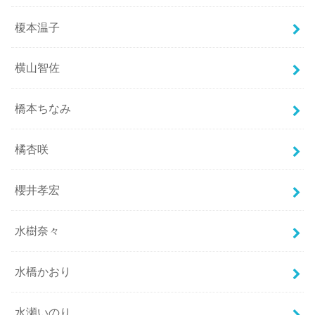
榎本温子
横山智佐
橋本ちなみ
橘杏咲
櫻井孝宏
水樹奈々
水橋かおり
水瀬いのり