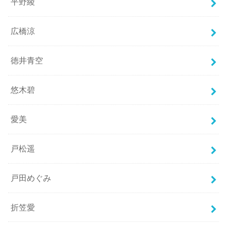
平野綾
広橋涼
徳井青空
悠木碧
愛美
戸松遥
戸田めぐみ
折笠愛