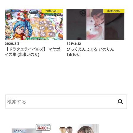
水瀬いのり
水瀬いのり
2020.2.3
2019.6.12
【ドラクエライバルズ】 マヤボ
びっくえんじぇる いのりん
イス集 (水瀬いのり)
TikTok