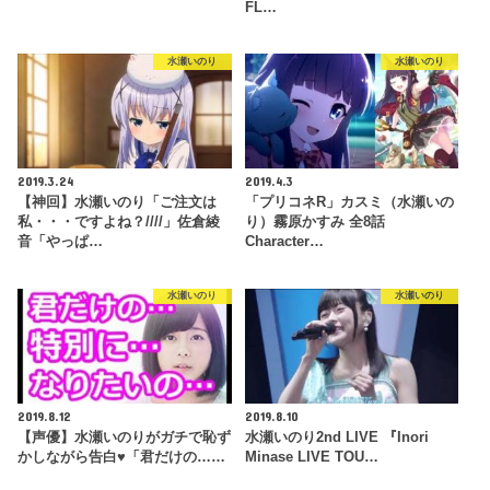
FL…
水瀬いのり
水瀬いのり
2019.3.24
2019.4.3
【神回】水瀬いのり「ご注文は
「プリコネR」カスミ（水瀬いの
私・・・ですよね？////」佐倉綾
り）霧原かすみ 全8話
音「やっぱ…
Character…
水瀬いのり
水瀬いのり
2019.8.12
2019.8.10
【声優】水瀬いのりがガチで恥ず
水瀬いのり2nd LIVE 『Inori
かしながら告白♥「君だけの……
Minase LIVE TOU…