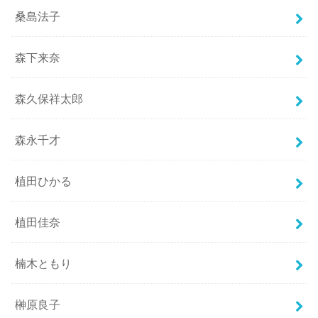
桑島法子
森下来奈
森久保祥太郎
森永千才
植田ひかる
植田佳奈
楠木ともり
榊原良子