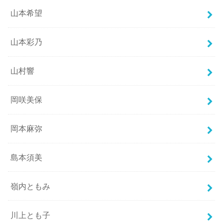
山本希望
山本彩乃
山村響
岡咲美保
岡本麻弥
島本須美
嶺内ともみ
川上とも子