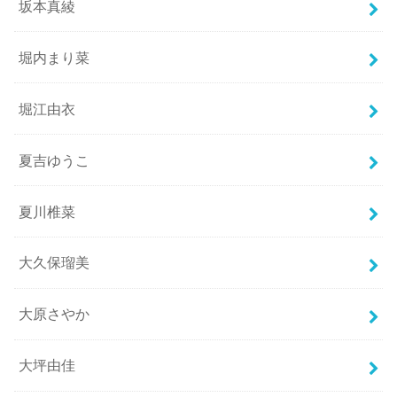
坂本真綾
堀内まり菜
堀江由衣
夏吉ゆうこ
夏川椎菜
大久保瑠美
大原さやか
大坪由佳