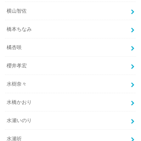
横山智佐
橋本ちなみ
橘杏咲
櫻井孝宏
水樹奈々
水橋かおり
水瀬いのり
水瀬祈