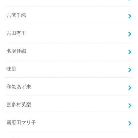
吉武千颯
吉田有里
名塚佳織
味里
和氣あず未
喜多村英梨
國府田マリ子