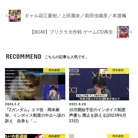
ギャル花江夏樹／上田麗奈／前田佳織里／本渡楓
【BGM】プリクラ大作戦 ゲームCD再生
RECOMMEND
こちらの記事も人気です。
岡本麻弥
岡本麻弥
2024.3.2
2023.8.20
『Zガンダム』エマ役・岡本麻
10月開始予定のインボイス制度
弥、インボイス制度の中止へ涙の
声優ら 廃止を訴える(2023年6月
訴え 自身も「…
23日)
岡本麻弥
岡本麻弥