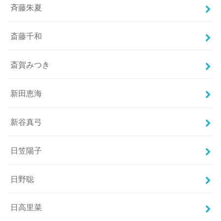
斉藤朱夏
斎藤千和
斎賀みつき
新田恵海
新谷真弓
日笠陽子
日野聡
日高里菜