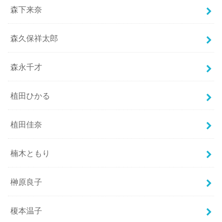
森下来奈
森久保祥太郎
森永千才
植田ひかる
植田佳奈
楠木ともり
榊原良子
榎本温子