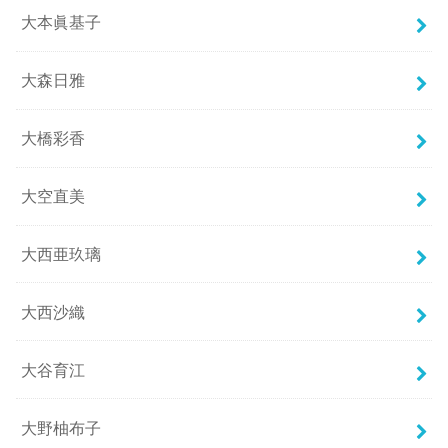
大本眞基子
大森日雅
大橋彩香
大空直美
大西亜玖璃
大西沙織
大谷育江
大野柚布子