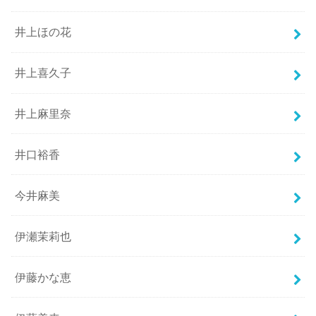
井上ほの花
井上喜久子
井上麻里奈
井口裕香
今井麻美
伊瀬茉莉也
伊藤かな恵