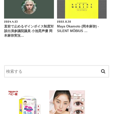
2024.4.23
2022.8.30
直前で止めるぞインボイス制度対
Maya Okamoto (岡本麻弥) -
談出演参議院議員 小池晃声優 岡
SILENT MÖBIUS …
本麻弥実況…