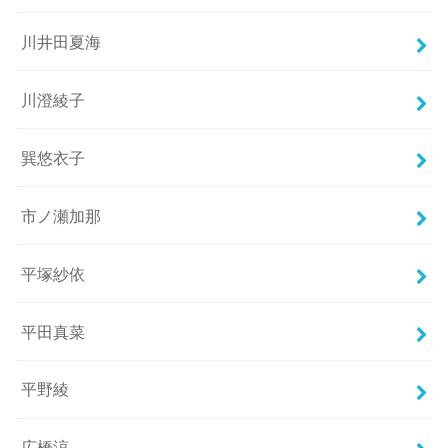
川井田夏海
川澄綾子
巽悠衣子
市ノ瀬加那
平塚紗依
平田真菜
平野綾
広橋涼