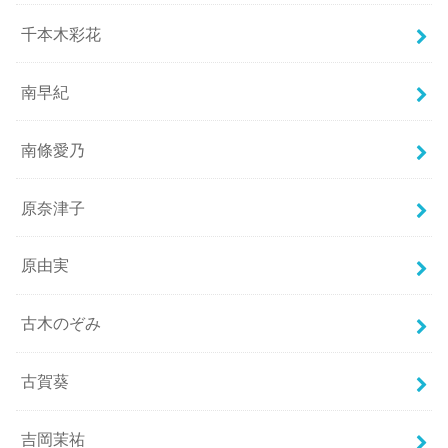
千本木彩花
南早紀
南條愛乃
原奈津子
原由実
古木のぞみ
古賀葵
吉岡茉祐