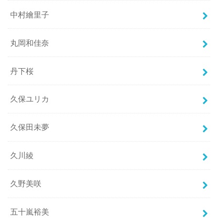
中村繪里子
丸岡和佳奈
丹下桜
久保ユリカ
久保田未夢
久川綾
久野美咲
五十嵐裕美