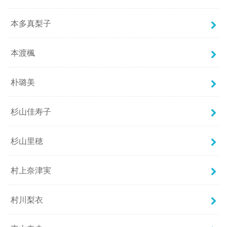
本多真梨子
本渡楓
朴璐美
杉山佳寿子
杉山里穂
村上奈津実
村川梨衣