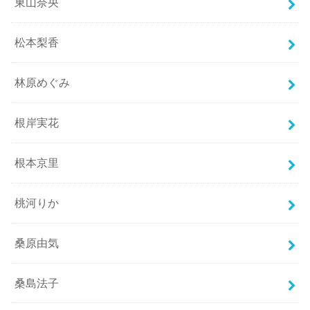
東山奈央
松本梨香
林原めぐみ
根岸実花
根本京里
桃河りか
桑原由気
桑島法子