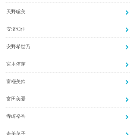
天野聡美
安済知佳
安野希世乃
宮本侑芽
富樫美鈴
富田美憂
寺崎裕香
寿美菜子