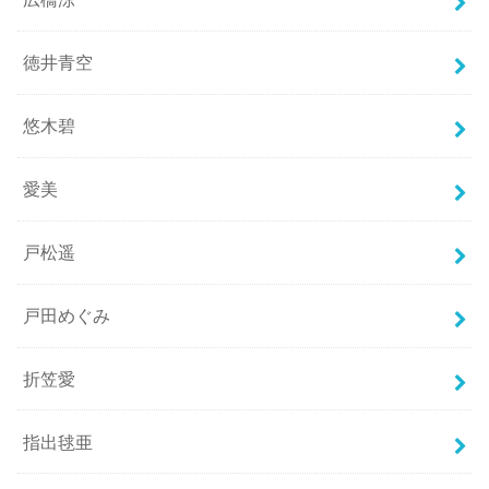
徳井青空
悠木碧
愛美
戸松遥
戸田めぐみ
折笠愛
指出毬亜