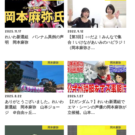
2025.11.17
2022.9.12
れいわ新選組 バンナム異例の声
【第3回】○○だよ！みんなで集
明 岡本麻弥
合！いけながあいみのハピラジ！
（岡本麻弥さ…
岡本麻弥
岡本麻弥
2025.8.22
2026.1.27
ありがとうございました。れいわ
【Zガンダム？】れいわ新選組で
新選組 岡本麻弥 山本ジョー
エマ・シーンの声優の岡本麻弥が
ジ ＠自由ヶ丘…
立候補。山本…
岡本麻弥
岡本麻弥