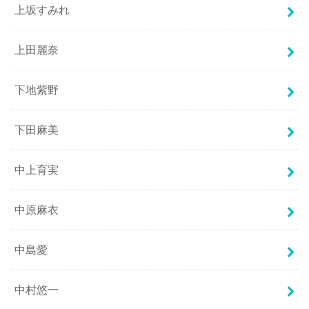
上坂すみれ
上田麗奈
下地紫野
下田麻美
中上育実
中原麻衣
中島愛
中村悠一