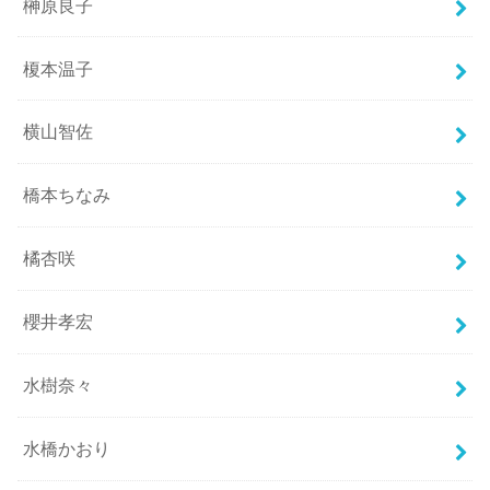
榊原良子
榎本温子
横山智佐
橋本ちなみ
橘杏咲
櫻井孝宏
水樹奈々
水橋かおり