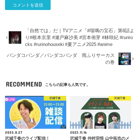
「自然では」だ｜TVアニメ「#瑠璃の宝石」第8話よ
り#根本京里 #瀬戸麻沙美 #宮本侑芽 #林咲紀 #ruriro
cks #rurinohouseki #夏アニメ2025 #anime
パンダコパンダ／パンダコパンダ 雨ふりサーカス
の巻
RECOMMEND
こちらの記事も人気です。
沢城千春
沢城千春
2025.8.27
2023.11.16
沢城千春のライブ配信！
沢城千春 仲村宗悟 山中拓也のメ