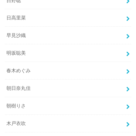
日野聡
日高里菜
早見沙織
明坂聡美
春木めぐみ
朝日奈丸佳
朝樹りさ
木戸衣吹