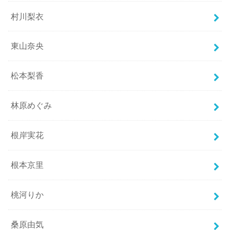
村川梨衣
東山奈央
松本梨香
林原めぐみ
根岸実花
根本京里
桃河りか
桑原由気