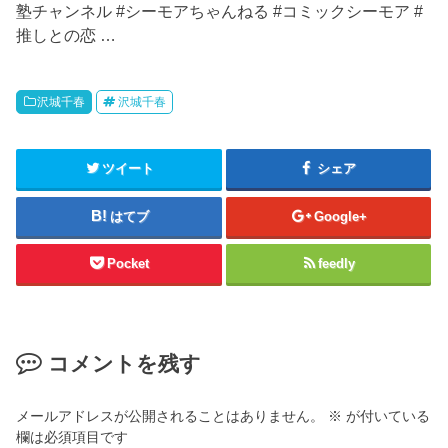
塾チャンネル #シーモアちゃんねる #コミックシーモア #
推しとの恋 …
沢城千春
沢城千春
ツイート
シェア
はてブ
Google+
Pocket
feedly
コメントを残す
メールアドレスが公開されることはありません。
※
が付いている
欄は必須項目です