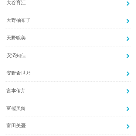
大谷育江
大野柚布子
天野聡美
安済知佳
安野希世乃
宮本侑芽
富樫美鈴
富田美憂