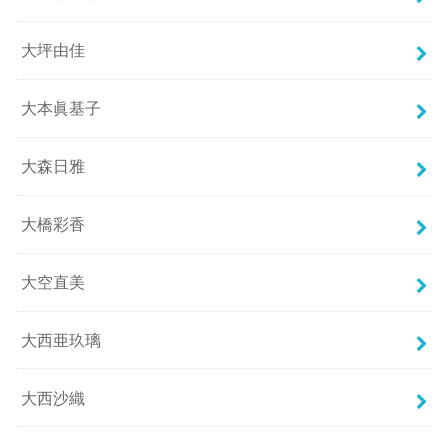
大坪由佳
大本眞基子
大森日雅
大橋彩香
大空直美
大西亜玖璃
大西沙織