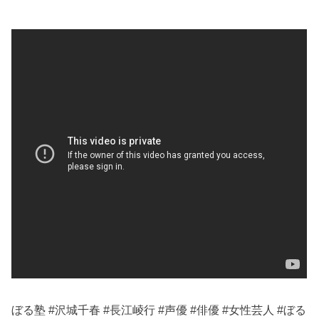
ぼる塾 #沢城千春 #長江崚行 #声優 #俳優 #女性芸人 #ぼる