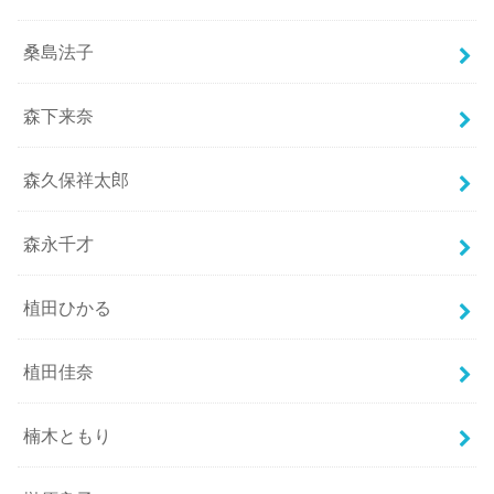
桑島法子
森下来奈
森久保祥太郎
森永千才
植田ひかる
植田佳奈
楠木ともり