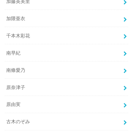
加藤英美里
加隈亜衣
千本木彩花
南早紀
南條愛乃
原奈津子
原由実
古木のぞみ