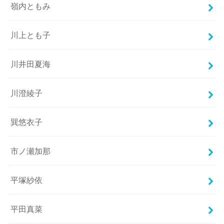
嶺内ともみ
川上とも子
川井田夏海
川澄綾子
巽悠衣子
市ノ瀬加那
平塚紗依
平田真菜