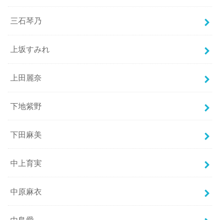
三石琴乃
上坂すみれ
上田麗奈
下地紫野
下田麻美
中上育実
中原麻衣
中島愛