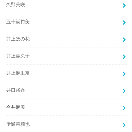
久野美咲
五十嵐裕美
井上ほの花
井上喜久子
井上麻里奈
井口裕香
今井麻美
伊瀬茉莉也