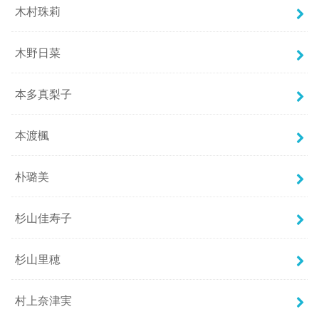
木村珠莉
木野日菜
本多真梨子
本渡楓
朴璐美
杉山佳寿子
杉山里穂
村上奈津実