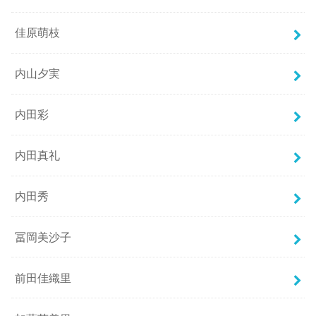
佳原萌枝
内山夕実
内田彩
内田真礼
内田秀
冨岡美沙子
前田佳織里