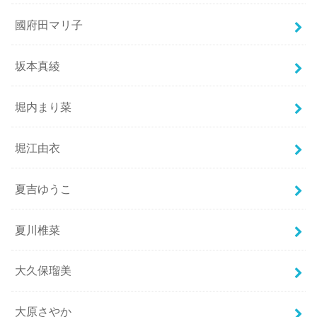
國府田マリ子
坂本真綾
堀内まり菜
堀江由衣
夏吉ゆうこ
夏川椎菜
大久保瑠美
大原さやか