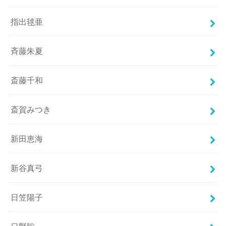
指出毬亜
斉藤朱夏
斎藤千和
斎賀みつき
新田恵海
新谷真弓
日笠陽子