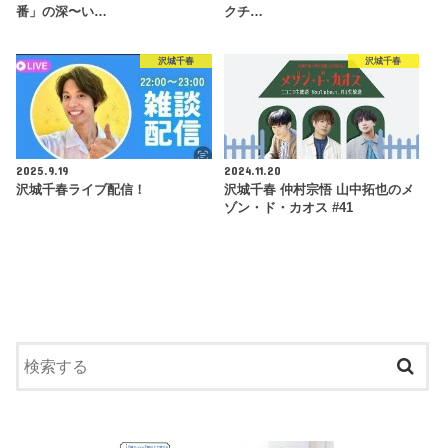
番」の深〜い…
クチ…
沢城千春
沢城千春
2025.9.19
2024.11.20
沢城千春ライブ配信！
沢城千春 仲村宗悟 山中拓也のメ
ゾン・ド・カオス #41