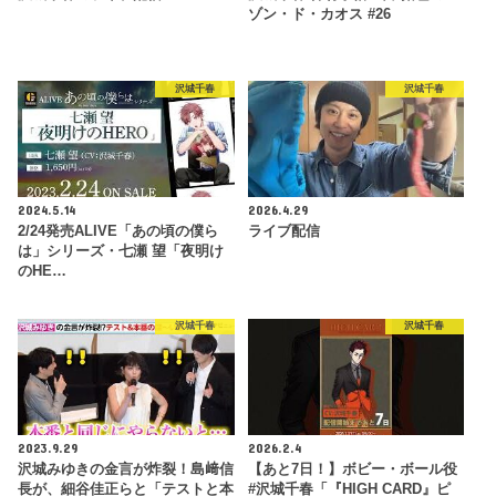
ゾン・ド・カオス #26
沢城千春
沢城千春
2024.5.14
2026.4.29
2/24発売ALIVE「あの頃の僕ら
ライブ配信
は」シリーズ・七瀬 望「夜明け
のHE…
沢城千春
沢城千春
2023.9.29
2026.2.4
沢城みゆきの金言が炸裂！島﨑信
【あと7日！】ボビー・ボール役
長が、細谷佳正らと「テストと本
#沢城千春「『HIGH CARD』ピ