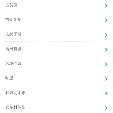
古賀葵
吉岡茉祐
吉武千颯
吉田有里
名塚佳織
味里
和氣あず未
喜多村英梨