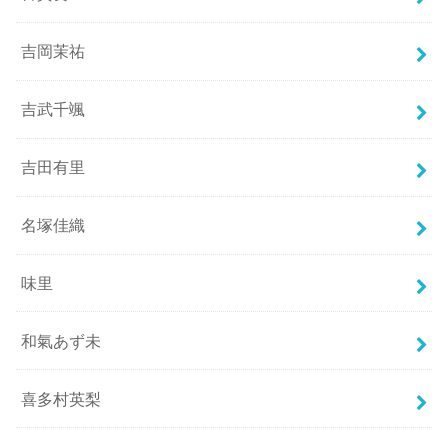
吉岡茉祐
吉武千颯
吉田有里
名塚佳織
味里
和氣あず未
喜多村英梨