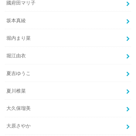
國府田マリ子
坂本真綾
堀内まり菜
堀江由衣
夏吉ゆうこ
夏川椎菜
大久保瑠美
大原さやか