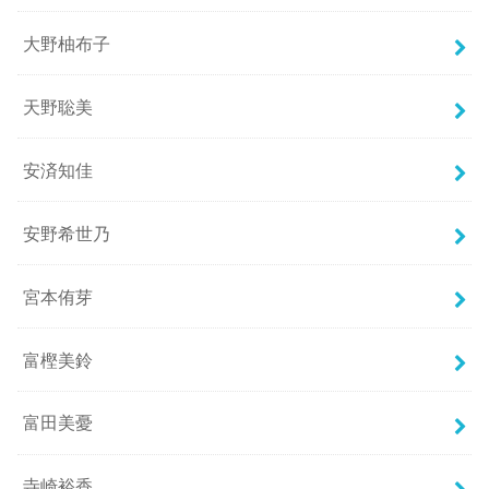
大野柚布子
天野聡美
安済知佳
安野希世乃
宮本侑芽
富樫美鈴
富田美憂
寺崎裕香