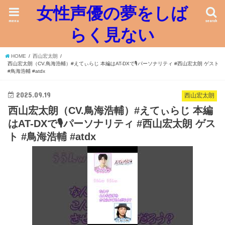
女性声優の夢をしば
menu
search
らく見ない
HOME
西山宏太朗
西山宏太朗（CV.鳥海浩輔）#えてぃらじ 本編はAT-DXで🎙パーソナリティ #西山宏太朗 ゲスト
#鳥海浩輔 #atdx
2025.09.19
西山宏太朗
西山宏太朗（CV.鳥海浩輔）#えてぃらじ 本編
はAT-DXで🎙パーソナリティ #西山宏太朗 ゲス
ト #鳥海浩輔 #atdx