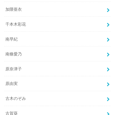
加隈亜衣
千本木彩花
南早紀
南條愛乃
原奈津子
原由実
古木のぞみ
古賀葵