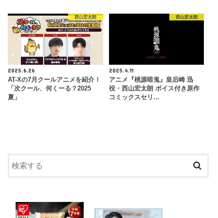
西山宏太朗
西山宏太朗
2025.6.26
2025.4.11
AT-Xの7月クールアニメを紹介！
アニメ『桃源暗鬼』皇后崎 迅
「次クール、何くーる？2025
役・西山宏太朗 ボイス付き原作
夏」
コミックスセリ…