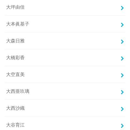
大坪由佳
大本眞基子
大森日雅
大橋彩香
大空直美
大西亜玖璃
大西沙織
大谷育江