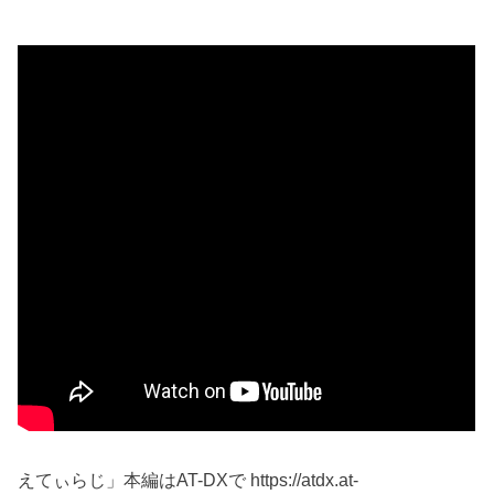
えてぃらじ」本編はAT-DXで https://atdx.at-