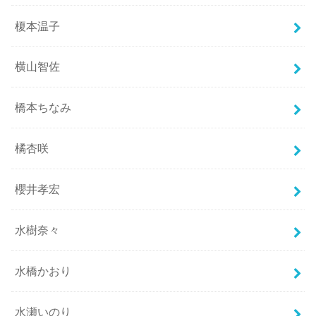
榎本温子
横山智佐
橋本ちなみ
橘杏咲
櫻井孝宏
水樹奈々
水橋かおり
水瀬いのり