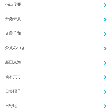
指出毬亜
斉藤朱夏
斎藤千和
斎賀みつき
新田恵海
新谷真弓
日笠陽子
日野聡