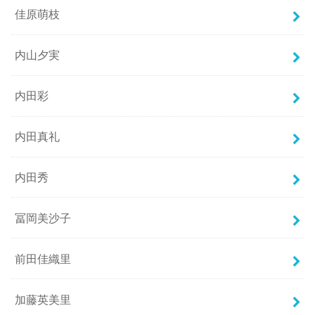
佳原萌枝
内山夕実
内田彩
内田真礼
内田秀
冨岡美沙子
前田佳織里
加藤英美里