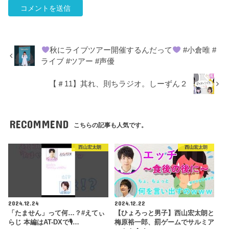
秋にライブツアー開催するんだって
#小倉唯 #
ライブ #ツアー #声優
【＃11】其れ、則ちラジオ。しーずん２
RECOMMEND
こちらの記事も人気です。
西山宏太朗
西山宏太朗
2024.12.24
2024.12.22
「たません」って何…？#えてぃ
【ひょろっと男子】西山宏太朗と
らじ 本編はAT-DXで🎙…
梅原裕一郎、罰ゲームでサルミア