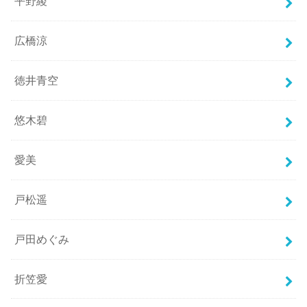
平野綾
広橋涼
徳井青空
悠木碧
愛美
戸松遥
戸田めぐみ
折笠愛