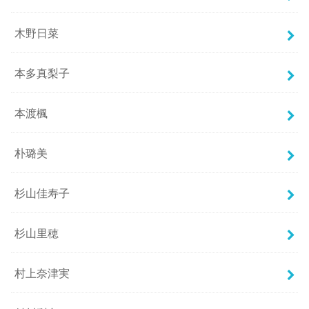
木野日菜
本多真梨子
本渡楓
朴璐美
杉山佳寿子
杉山里穂
村上奈津実