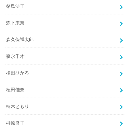
桑島法子
森下来奈
森久保祥太郎
森永千才
植田ひかる
植田佳奈
楠木ともり
榊原良子