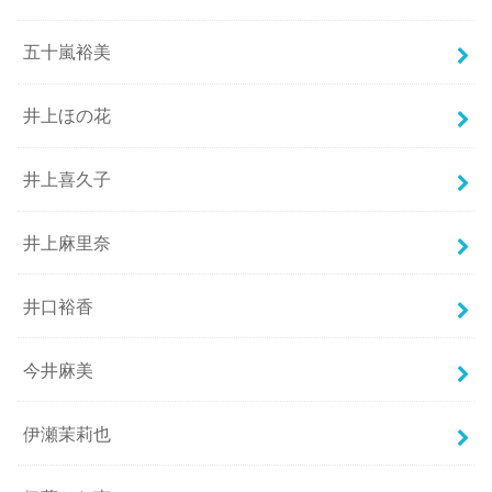
五十嵐裕美
井上ほの花
井上喜久子
井上麻里奈
井口裕香
今井麻美
伊瀬茉莉也