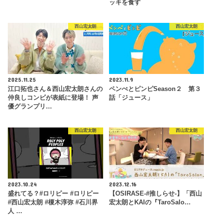
ッキを食す
西山宏太朗
西山宏太朗
2025.11.25
2023.11.9
江口拓也さん＆西山宏太朗さんの
ペンぺとピンピSeason２ 第３
仲良しコンビが表紙に登場！ 声
話「ジュース」
優グランプリ…
西山宏太朗
西山宏太朗
2023.10.24
2023.12.16
盛れてる？#ロリピー #ロリピー
【OSIRASE-#推しらせ-】「西山
#西山宏太朗 #榎木淳弥 #石川界
宏太朗とKAIの『TaroSalo…
人 …