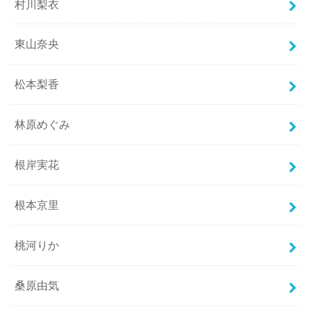
村川梨衣
東山奈央
松本梨香
林原めぐみ
根岸実花
根本京里
桃河りか
桑原由気