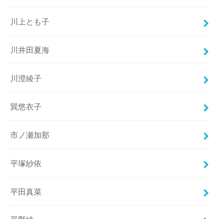
川上とも子
川井田夏海
川澄綾子
巽悠衣子
市ノ瀬加那
平塚紗依
平田真菜