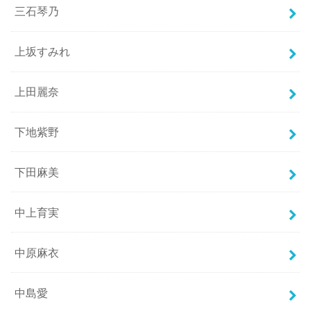
三石琴乃
上坂すみれ
上田麗奈
下地紫野
下田麻美
中上育実
中原麻衣
中島愛