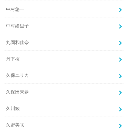
中村悠一
中村繪里子
丸岡和佳奈
丹下桜
久保ユリカ
久保田未夢
久川綾
久野美咲