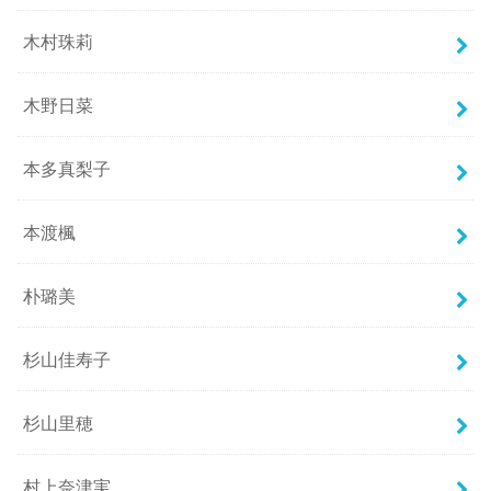
木村珠莉
木野日菜
本多真梨子
本渡楓
朴璐美
杉山佳寿子
杉山里穂
村上奈津実