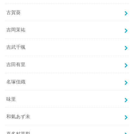
古賀葵
吉岡茉祐
吉武千颯
吉田有里
名塚佳織
味里
和氣あず未
喜多村英梨