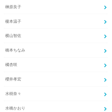
榊原良子
榎本温子
横山智佐
橋本ちなみ
橘杏咲
櫻井孝宏
水樹奈々
水橋かおり