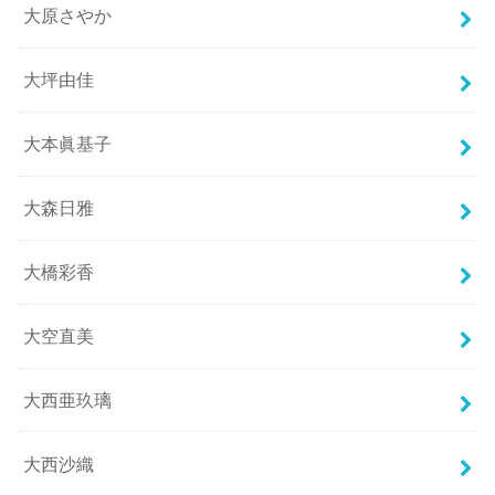
大原さやか
大坪由佳
大本眞基子
大森日雅
大橋彩香
大空直美
大西亜玖璃
大西沙織