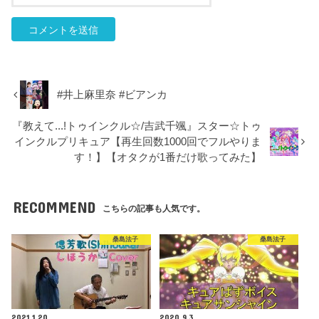
#井上麻里奈 #ビアンカ
『教えて...!トゥインクル☆/吉武千颯』スター☆トゥ
インクルプリキュア【再生回数1000回でフルやりま
す！】【オタクが1番だけ歌ってみた】
RECOMMEND
こちらの記事も人気です。
桑島法子
桑島法子
2021.1.20
2020.9.3