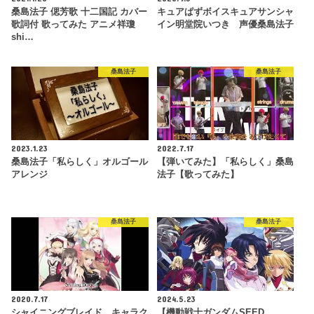
桑島法子 偲芳歌 十二国記 カバー
キュアぱずボイスキュアサンシャ
歌詞付 歌ってみた アニメ祥瓊
イン明堂院いつき 声優桑島法子
shi…
桑島法子
桑島法子
2023.1.23
2022.7.17
桑島法子「私らしく」オルゴール
【弾いてみた】「私らしく」桑島
アレンジ
法子【歌ってみた】
桑島法子
桑島法子
2020.7.17
2024.5.23
シャイニングブレイド キャラク
【機動戦士ガンダムSEED