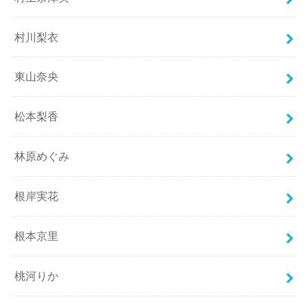
村川梨衣
東山奈央
松本梨香
林原めぐみ
根岸実花
根本京里
桃河りか