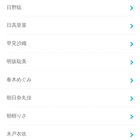
日野聡
日高里菜
早見沙織
明坂聡美
春木めぐみ
朝日奈丸佳
朝樹りさ
木戸衣吹