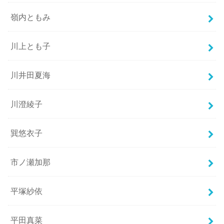
嶺内ともみ
川上とも子
川井田夏海
川澄綾子
巽悠衣子
市ノ瀬加那
平塚紗依
平田真菜