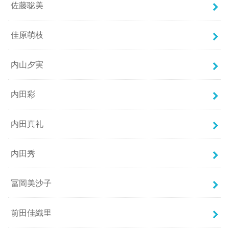
佐藤聡美
佳原萌枝
内山夕実
内田彩
内田真礼
内田秀
冨岡美沙子
前田佳織里