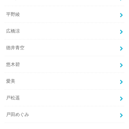
平野綾
広橋涼
徳井青空
悠木碧
愛美
戸松遥
戸田めぐみ