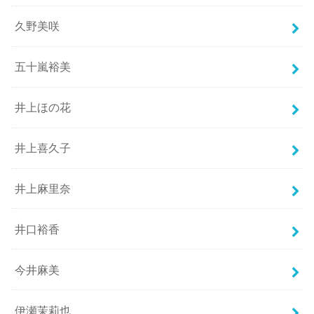
久野美咲
五十嵐裕美
井上ほの花
井上喜久子
井上麻里奈
井口裕香
今井麻美
伊瀬茉莉也