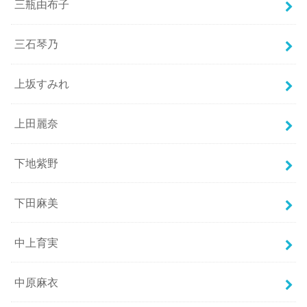
三瓶由布子
三石琴乃
上坂すみれ
上田麗奈
下地紫野
下田麻美
中上育実
中原麻衣