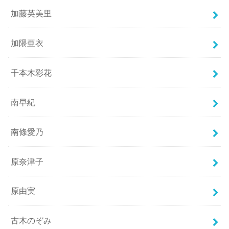
加藤英美里
加隈亜衣
千本木彩花
南早紀
南條愛乃
原奈津子
原由実
古木のぞみ