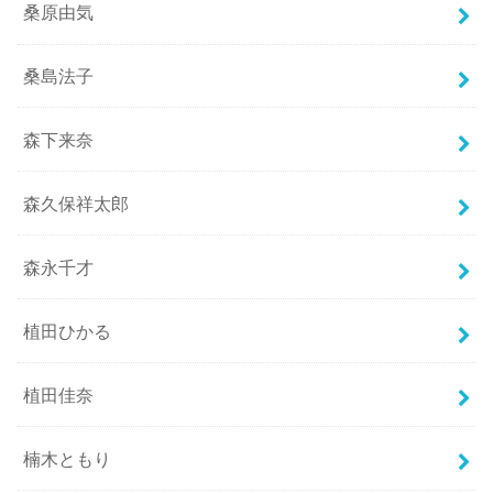
桑原由気
桑島法子
森下来奈
森久保祥太郎
森永千才
植田ひかる
植田佳奈
楠木ともり