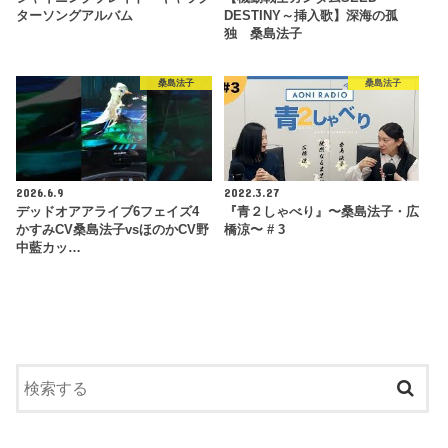
ターソングアルバム
DESTINY～挿入歌】深海の孤
独 桑島法子
桑島法子
桑島法子
2026.6.9
2022.3.27
デッドオアアライブ6フェイズ4
『青２しゃべり』〜桑島法子・広
かすみCV桑島法子vsほのかCV野
橋涼〜 # 3
中藍カッ…