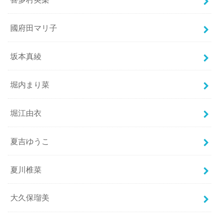
國府田マリ子
坂本真綾
堀内まり菜
堀江由衣
夏吉ゆうこ
夏川椎菜
大久保瑠美