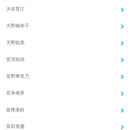
大谷育江
大野柚布子
天野聡美
安済知佳
安野希世乃
宮本侑芽
富樫美鈴
富田美憂