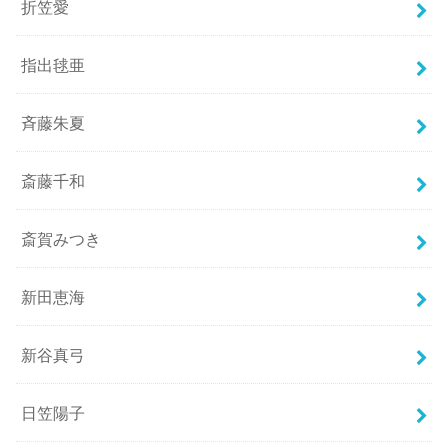
折笠愛
指出毬亜
斉藤朱夏
斎藤千和
斎賀みつき
新田恵海
新谷真弓
日笠陽子