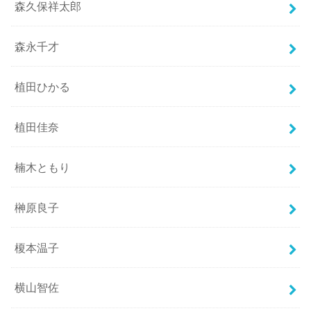
森久保祥太郎
森永千才
植田ひかる
植田佳奈
楠木ともり
榊原良子
榎本温子
横山智佐