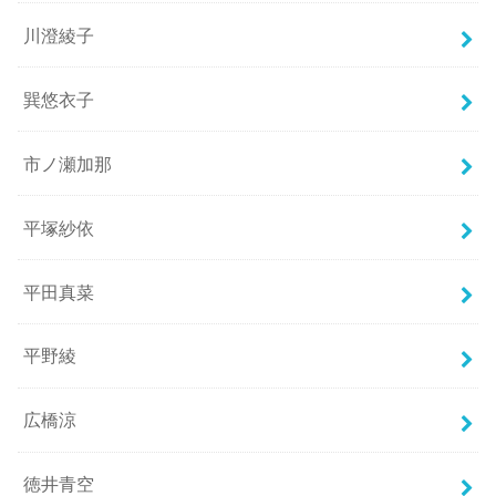
川澄綾子
巽悠衣子
市ノ瀬加那
平塚紗依
平田真菜
平野綾
広橋涼
徳井青空