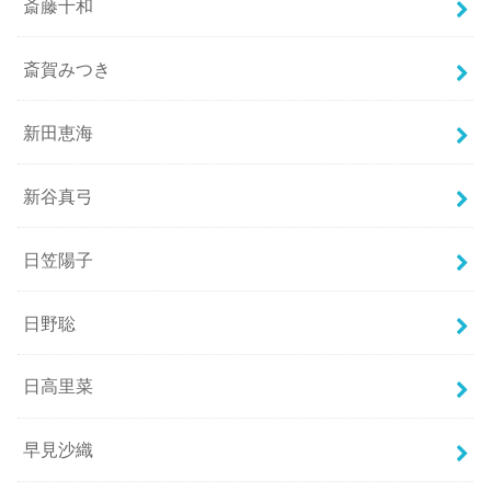
斎藤千和
斎賀みつき
新田恵海
新谷真弓
日笠陽子
日野聡
日高里菜
早見沙織