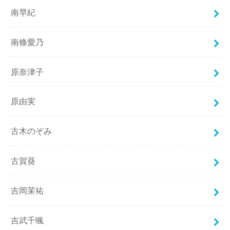
南早紀
南條愛乃
原奈津子
原由実
古木のぞみ
古賀葵
吉岡茉祐
吉武千颯