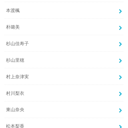
本渡楓
朴璐美
杉山佳寿子
杉山里穂
村上奈津実
村川梨衣
東山奈央
松本梨香