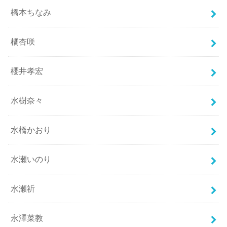
橋本ちなみ
橘杏咲
櫻井孝宏
水樹奈々
水橋かおり
水瀬いのり
水瀬祈
永澤菜教