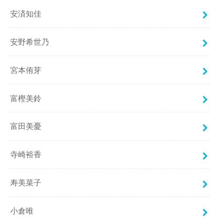
安済知佳
安野希世乃
宮本侑芽
富樫美鈴
富田美憂
寺崎裕香
寿美菜子
小倉唯