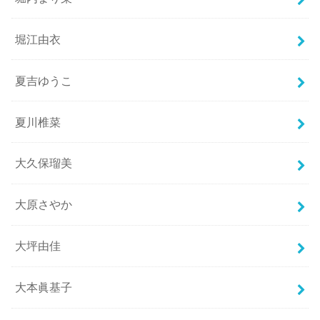
堀江由衣
夏吉ゆうこ
夏川椎菜
大久保瑠美
大原さやか
大坪由佳
大本眞基子