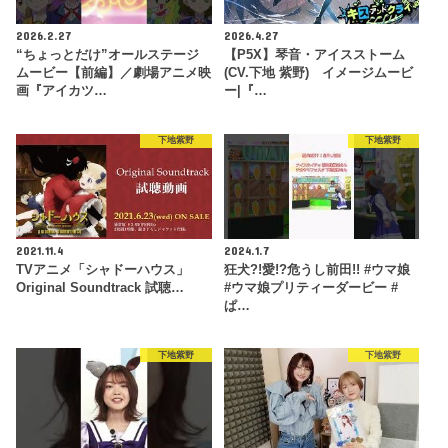
2026.2.27
2026.4.27
“ちょっとだけ”オールステージ
【P5X】琴音・アイスストーム
ムービー【前編】／劇場アニメ映
(CV.下地 紫野) イメージムービ
画『アイカツ…
ー|『…
下地紫野
下地紫野
2021.11.4
2024.1.7
TVアニメ「シャドーハウス」
狂犬?!愛!?危うし前田!! #ウマ娘
Original Soundtrack 試聴…
#ウマ娘プリティーダービー #
ぱ…
下地紫野
下地紫野