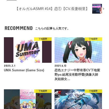
【オルガルASMR #14】恋①【CV.長妻樹里】
RECOMMEND
こちらの記事も人気です。
下地紫野
下地紫野
2025.3.1
2021.6.13
UMA Summer (Game Size)
恋色エナジー中野有香CV下地紫
野ps:結尾沒有歡呼聲(偶像大師
灰姑娘女…
下地紫野
下地紫野