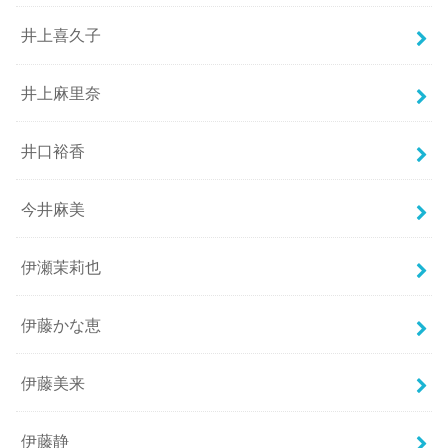
井上喜久子
井上麻里奈
井口裕香
今井麻美
伊瀬茉莉也
伊藤かな恵
伊藤美来
伊藤静