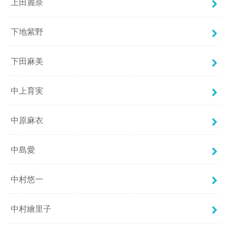
上田麗奈
下地紫野
下田麻美
中上育実
中原麻衣
中島愛
中村悠一
中村繪里子