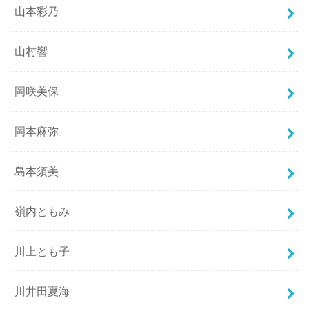
山本彩乃
山村響
岡咲美保
岡本麻弥
島本須美
嶺内ともみ
川上とも子
川井田夏海