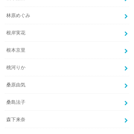
林原めぐみ
根岸実花
根本京里
桃河りか
桑原由気
桑島法子
森下来奈