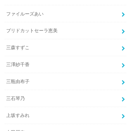
ファイルーズあい
ブリドカットセーラ恵美
三森すずこ
三澤紗千香
三瓶由布子
三石琴乃
上坂すみれ