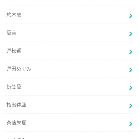
悠木碧
愛美
戸松遥
戸田めぐみ
折笠愛
指出毬亜
斉藤朱夏