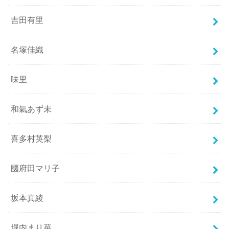
吉田有里
名塚佳織
味里
和氣あず未
喜多村英梨
國府田マリ子
坂本真綾
堀内まり菜