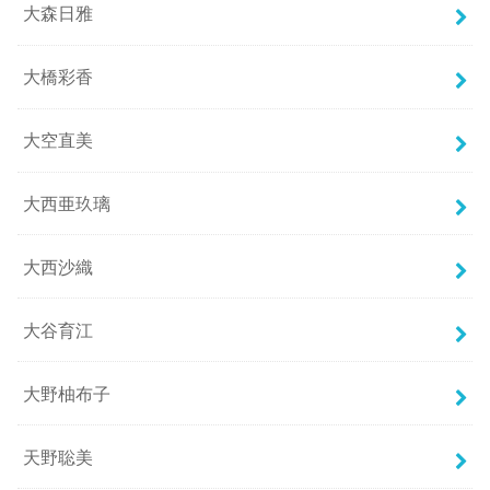
大森日雅
大橋彩香
大空直美
大西亜玖璃
大西沙織
大谷育江
大野柚布子
天野聡美