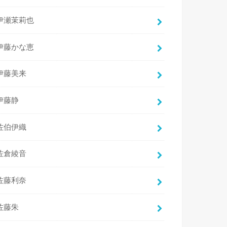
伊瀬茉莉也
伊藤かな恵
伊藤美来
伊藤静
佐伯伊織
佐倉綾音
佐藤利奈
佐藤朱