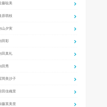
佐藤聡美
佳原萌枝
内山夕実
内田彩
内田真礼
内田秀
冨岡美沙子
前田佳織里
加藤英美里