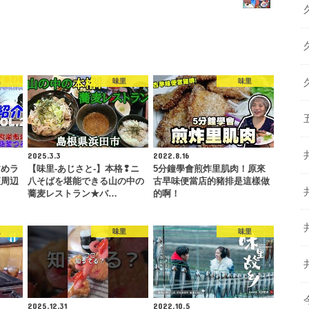
里
味里
味里
2025.3.3
2022.8.16
すめラ
【味里-あじさと-】本格❢ニ
5分鐘學會煎炸里肌肉！原來
座周辺
八そばを堪能できる山の中の
古早味便當店的豬排是這樣做
…
蕎麦レストラン★バ…
的啊！
里
味里
味里
2025.12.31
2022.10.5