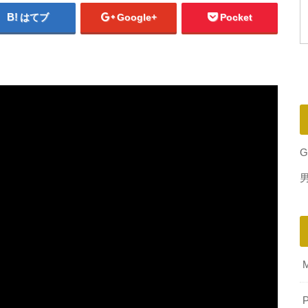
はてブ
Google+
Pocket
G
P