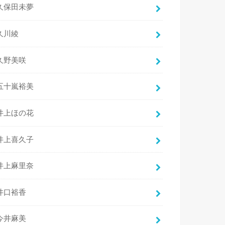
久保田未夢
久川綾
久野美咲
五十嵐裕美
井上ほの花
井上喜久子
井上麻里奈
井口裕香
今井麻美