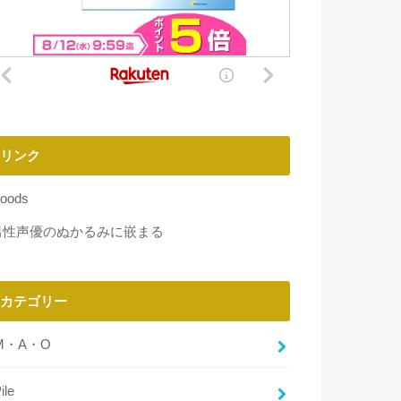
リンク
oods
男性声優のぬかるみに嵌まる
カテゴリー
M・A・O
ile