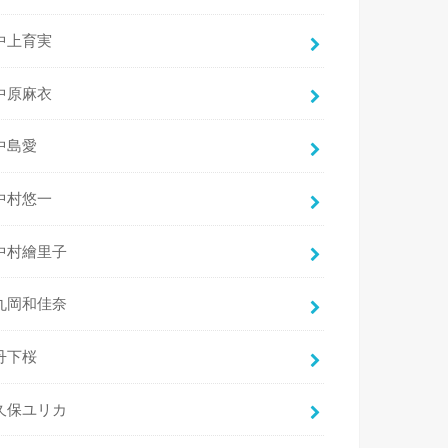
中上育実
中原麻衣
中島愛
中村悠一
中村繪里子
丸岡和佳奈
丹下桜
久保ユリカ