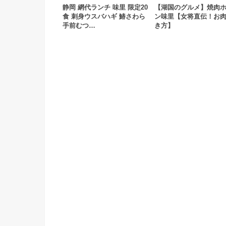
静岡 網代ランチ 味里 限定20
【湖国のグルメ】焼肉
食 刺身ウスバハギ 鰆さわら
ン味里【女将直伝！お
手前むつ…
き方】