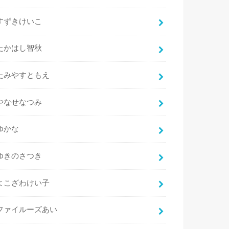
すずきけいこ
たかはし智秋
たみやすともえ
やなせなつみ
ゆかな
ゆきのさつき
よこざわけい子
ファイルーズあい