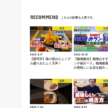
RECOMMEND
こちらの記事も人気です。
味里
味
2025.8.17
2022.10.10
【那珂市】味の里おたふくデ
【熱海観光】熱海おす
カ盛りおたふく天丼！
ンチ紹介ー２。熱海銀
の美味しいお店を紹介
味里
味
2025.7.26
2022.8.23