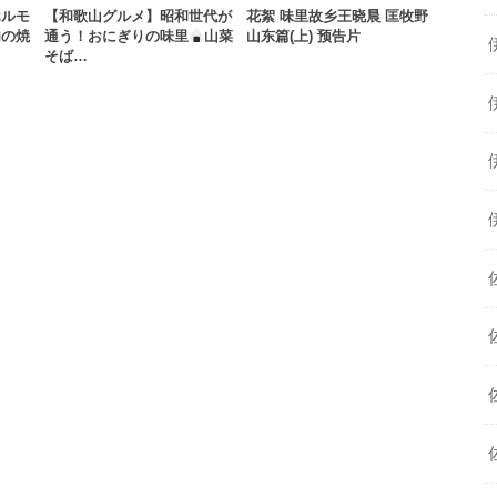
ホルモ
【和歌山グルメ】昭和世代が
花絮 味里故乡王晓晨 匡牧野
肉の焼
通う！おにぎりの味里
山菜
山东篇(上) 预告片​​​​
そば…