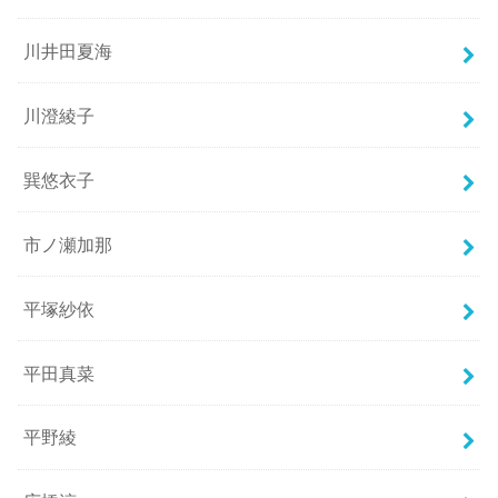
川井田夏海
川澄綾子
巽悠衣子
市ノ瀬加那
平塚紗依
平田真菜
平野綾