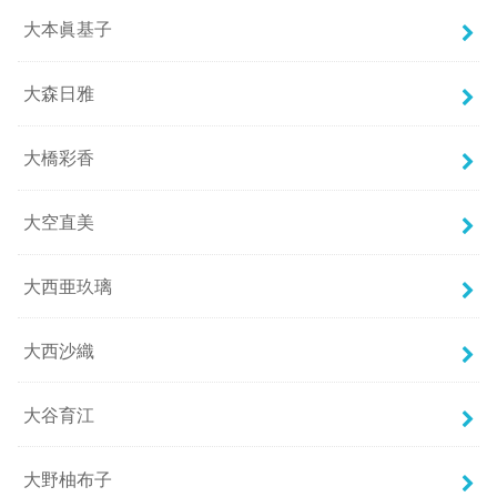
大本眞基子
大森日雅
大橋彩香
大空直美
大西亜玖璃
大西沙織
大谷育江
大野柚布子