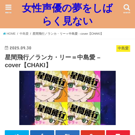
女性声優の夢をしば
menu
search
らく見ない
HOME
中島愛
星間飛行／ランカ・リー＝中島愛 - cover【CHAKI】
2025.09.30
中島愛
星間飛行／ランカ・リー＝中島愛 –
cover【CHAKI】