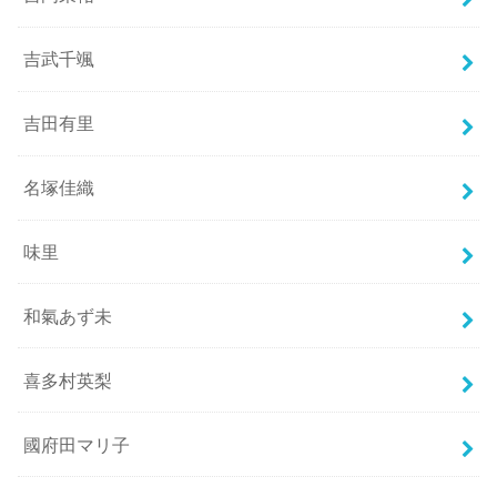
吉武千颯
吉田有里
名塚佳織
味里
和氣あず未
喜多村英梨
國府田マリ子