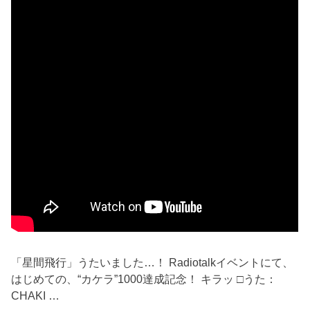
「星間飛行」うたいました…！ Radiotalkイベントにて、
はじめての、“カケラ”1000達成記念！ キラッ □うた：
CHAKI …