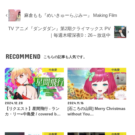
麻倉もも『めいきゅーらぶみー』 Making Film
TV アニメ『ダンダダン』第2期クライマックス PV
｜毎週木曜深夜0：26～放送中
RECOMMEND
こちらの記事も人気です。
中島愛
中島愛
2024.12.28
2024.11.16
【リクエスト】星間飛行 - ラン
[石ころの山田] Merry Christmas
カ・リー=中島愛 / covered b…
without You…
中島愛
中島愛