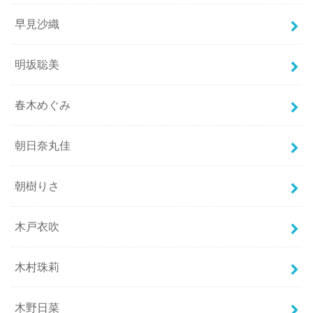
早見沙織
明坂聡美
春木めぐみ
朝日奈丸佳
朝樹りさ
木戸衣吹
木村珠莉
木野日菜