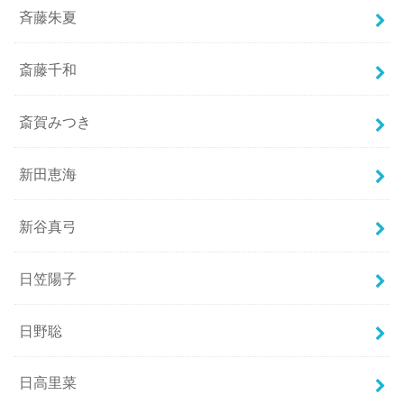
斉藤朱夏
斎藤千和
斎賀みつき
新田恵海
新谷真弓
日笠陽子
日野聡
日高里菜