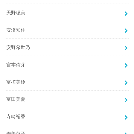
天野聡美
安済知佳
安野希世乃
宮本侑芽
富樫美鈴
富田美憂
寺崎裕香
寿美菜子