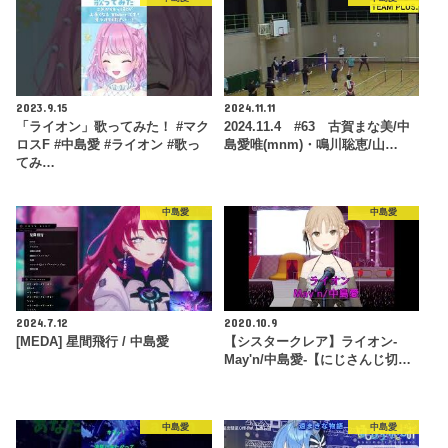
2023.9.15
2024.11.11
「ライオン」歌ってみた！ #マク
2024.11.4 #63 古賀まな美/中
ロスF #中島愛 #ライオン #歌っ
島愛唯(mnm)・鳴川聡恵/山…
てみ…
中島愛
中島愛
2024.7.12
2020.10.9
[MEDA] 星間飛行 / 中島愛
【シスタークレア】ライオン-
May'n/中島愛-【にじさんじ切…
中島愛
中島愛