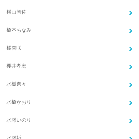
横山智佐
橋本ちなみ
橘杏咲
櫻井孝宏
水樹奈々
水橋かおり
水瀬いのり
水瀬祈