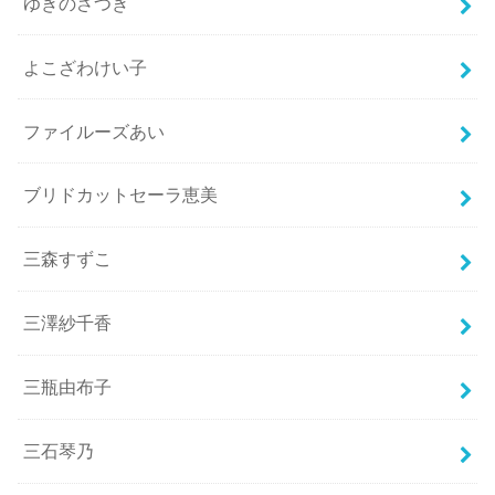
ゆきのさつき
よこざわけい子
ファイルーズあい
ブリドカットセーラ恵美
三森すずこ
三澤紗千香
三瓶由布子
三石琴乃