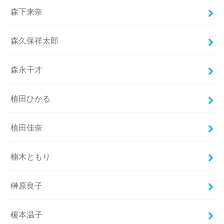
森下来奈
森久保祥太郎
森永千才
植田ひかる
植田佳奈
楠木ともり
榊原良子
榎本温子