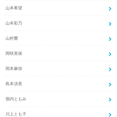
山本希望
山本彩乃
山村響
岡咲美保
岡本麻弥
島本須美
嶺内ともみ
川上とも子