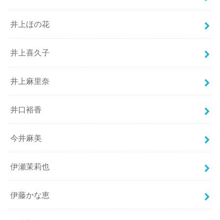
井上ほの花
井上喜久子
井上麻里奈
井口裕香
今井麻美
伊瀬茉莉也
伊藤かな恵