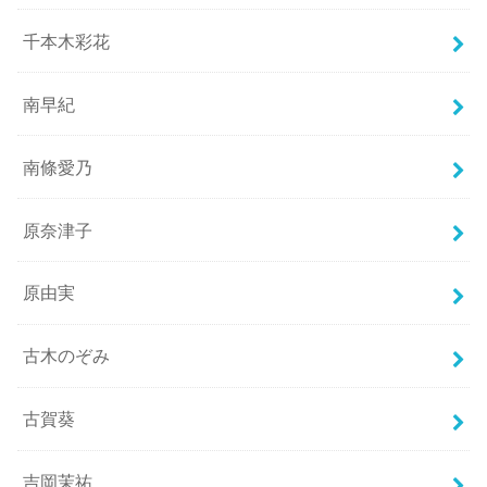
千本木彩花
南早紀
南條愛乃
原奈津子
原由実
古木のぞみ
古賀葵
吉岡茉祐