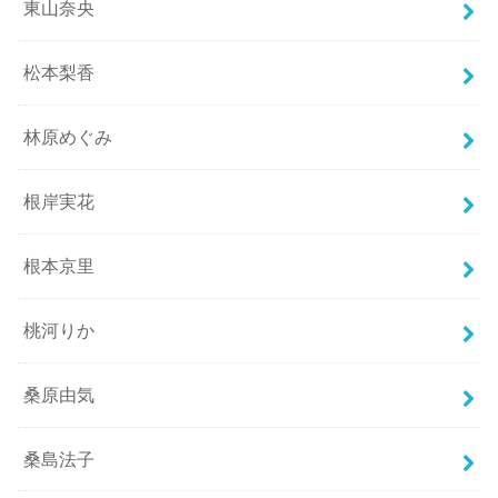
東山奈央
松本梨香
林原めぐみ
根岸実花
根本京里
桃河りか
桑原由気
桑島法子