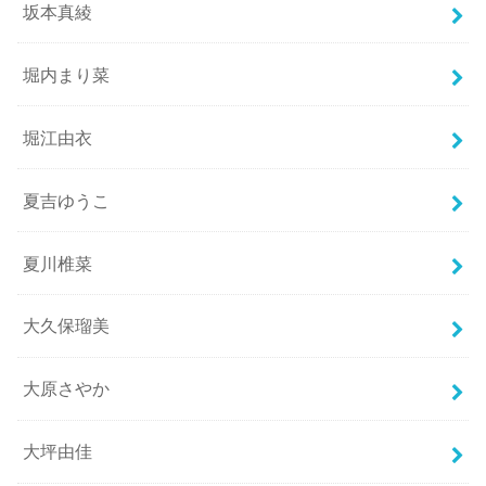
坂本真綾
堀内まり菜
堀江由衣
夏吉ゆうこ
夏川椎菜
大久保瑠美
大原さやか
大坪由佳