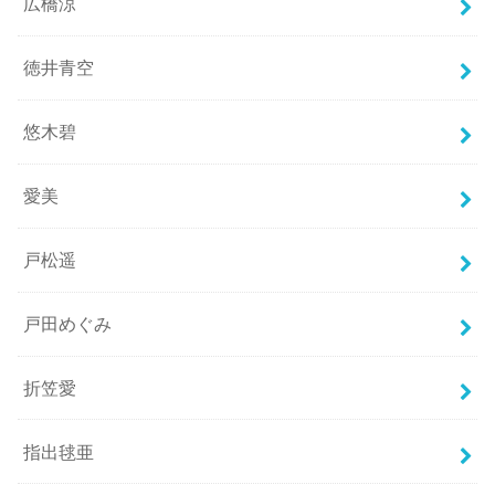
広橋涼
徳井青空
悠木碧
愛美
戸松遥
戸田めぐみ
折笠愛
指出毬亜