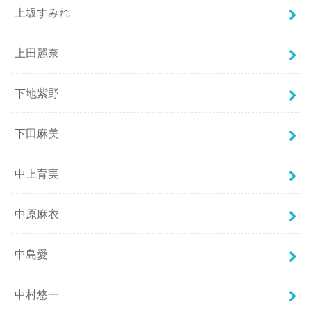
上坂すみれ
上田麗奈
下地紫野
下田麻美
中上育実
中原麻衣
中島愛
中村悠一