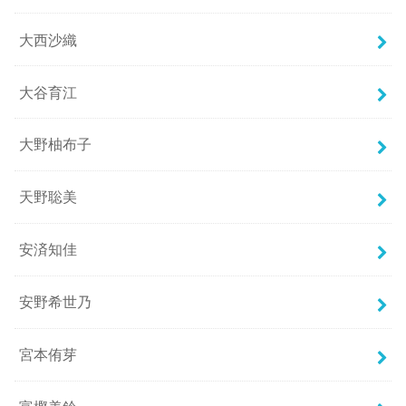
大西沙織
大谷育江
大野柚布子
天野聡美
安済知佳
安野希世乃
宮本侑芽