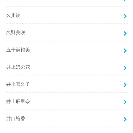
久川綾
久野美咲
五十嵐裕美
井上ほの花
井上喜久子
井上麻里奈
井口裕香