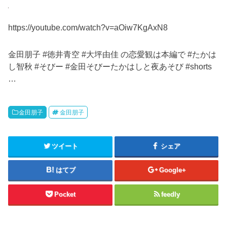
https://youtube.com/watch?v=aOiw7KgAxN8
金田朋子 #徳井青空 #大坪由佳 の恋愛観は本編で #たかは
し智秋 #そびー #金田そびーたかはしと夜あそび #shorts
…
金田朋子
金田朋子
ツイート
シェア
はてブ
Google+
Pocket
feedly