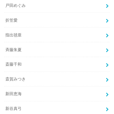
戸田めぐみ
折笠愛
指出毬亜
斉藤朱夏
斎藤千和
斎賀みつき
新田恵海
新谷真弓