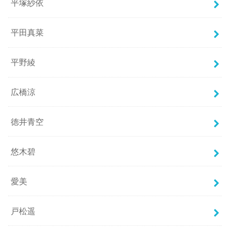
平塚紗依
平田真菜
平野綾
広橋涼
徳井青空
悠木碧
愛美
戸松遥