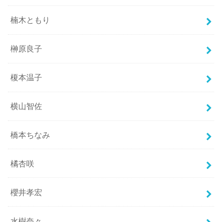
楠木ともり
榊原良子
榎本温子
横山智佐
橋本ちなみ
橘杏咲
櫻井孝宏
水樹奈々