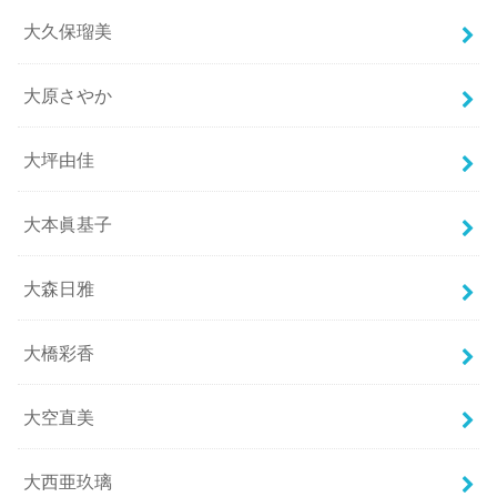
大久保瑠美
大原さやか
大坪由佳
大本眞基子
大森日雅
大橋彩香
大空直美
大西亜玖璃