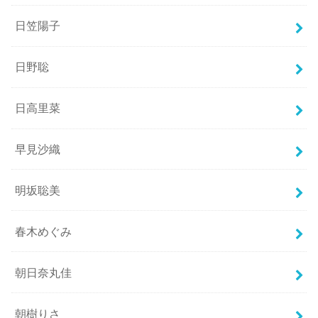
日笠陽子
日野聡
日高里菜
早見沙織
明坂聡美
春木めぐみ
朝日奈丸佳
朝樹りさ