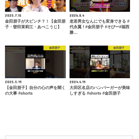
2025.7.15
2026.8.4
金田朋子が大ピンチ？！【金田朋
老若男女なんにでも変身できる #
子・曽田茉莉江・あべこうじ】
代永翼 ! #金田朋子 #そびー#福西
勝…
金田朋子
金田朋子
2025.5.19
2024.4.19
【金田朋子】自分の心の声を聞く
大田区名店のハンバーガーが美味
の大事 #shorts
しすぎる #shorts #金田朋子