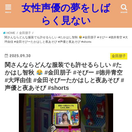
女性声優の夢をしば
menu
search
らく見ない
HOME
金田朋子
関さんならどんな服装でも許せるらしい #たかはし智秋
#金田朋子 #そびー #徳井青空 #大
坪由佳 #金田そびーたかはしと夜あそび #声優と夜あそび #shorts
2025.09.30
金田朋子
関さんならどんな服装でも許せるらしい #た
かはし智秋
#金田朋子 #そびー #徳井青空
#大坪由佳 #金田そびーたかはしと夜あそび #
声優と夜あそび #shorts