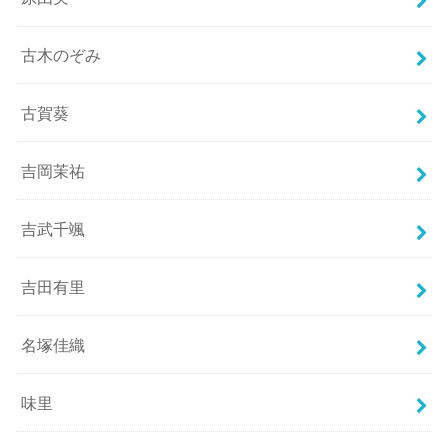
古木のぞみ
古賀葵
吉岡茉祐
吉武千颯
吉田有里
名塚佳織
味里