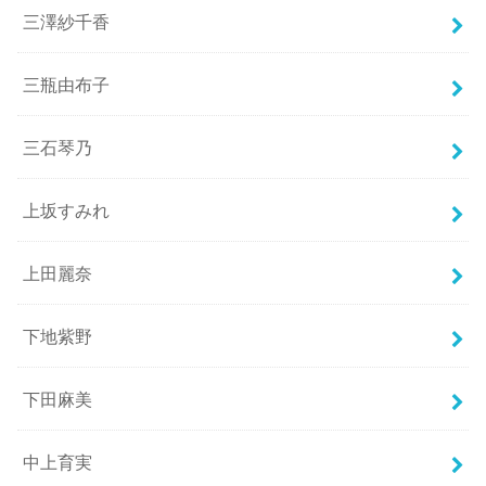
三澤紗千香
三瓶由布子
三石琴乃
上坂すみれ
上田麗奈
下地紫野
下田麻美
中上育実