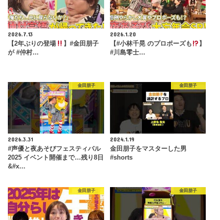
2026.7.13
2026.1.20
【2年ぶりの登場
】#金田朋子
【#小林千晃 のプロポーズも
】
が #仲村…
#川島零士…
金田朋子
金田朋子
2026.3.31
2024.1.19
#声優と夜あそびフェスティバル
金田朋子をマスターした男
2025 イベント開催まで…残り8日
#shorts
&#x…
金田朋子
金田朋子