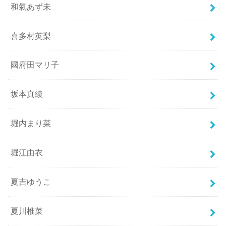
和氣あず未
喜多村英梨
國府田マリ子
坂本真綾
堀内まり菜
堀江由衣
夏吉ゆうこ
夏川椎菜