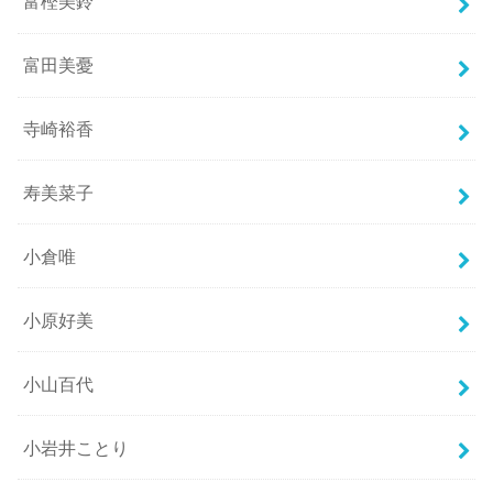
富樫美鈴
富田美憂
寺崎裕香
寿美菜子
小倉唯
小原好美
小山百代
小岩井ことり