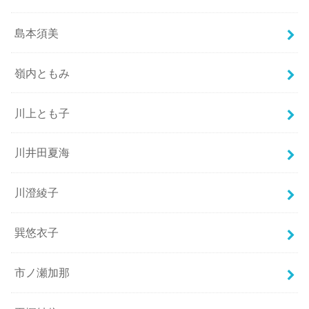
島本須美
嶺内ともみ
川上とも子
川井田夏海
川澄綾子
巽悠衣子
市ノ瀬加那