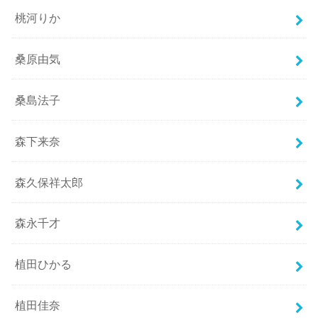
桃河りか
桑原由気
桑島法子
森下来奈
森久保祥太郎
森永千才
植田ひかる
植田佳奈