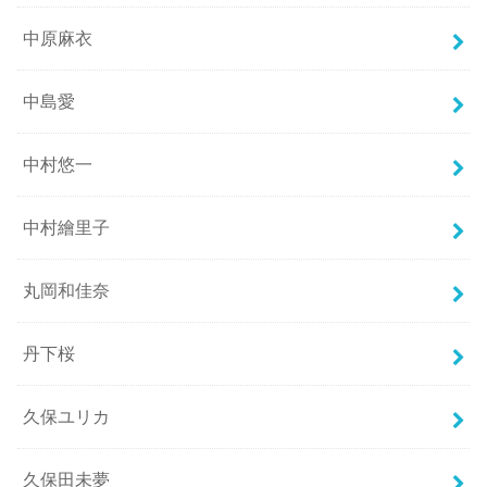
中原麻衣
中島愛
中村悠一
中村繪里子
丸岡和佳奈
丹下桜
久保ユリカ
久保田未夢