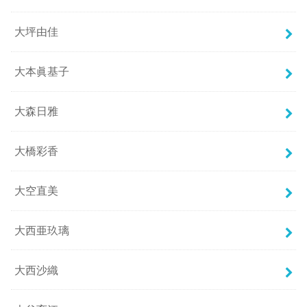
大坪由佳
大本眞基子
大森日雅
大橋彩香
大空直美
大西亜玖璃
大西沙織