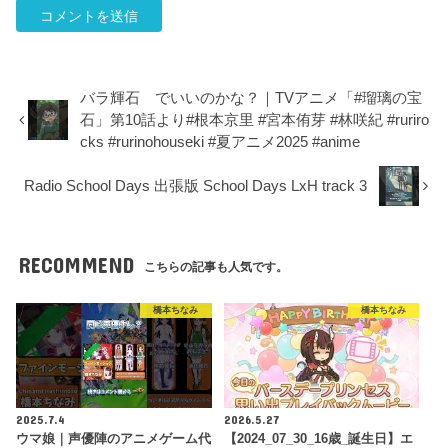
バラ輝石 でいいのかな？｜TVアニメ「#瑠璃の宝
石」第10話より#根本京里 #宮本侑芽 #林咲紀 #ruriro
cks #rurinohouseki #夏アニメ2025 #anime
Radio School Days 出張版 School Days LxH track 3
RECOMMEND
こちらの記事も人気です。
橋本ちなみ
橋本ちなみ
2025.7.4
2026.5.27
ウマ娘｜声優陣のアニメゲーム代
【2024_07_30_16歳_誕生日】エ