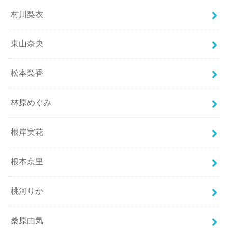
村川梨衣
東山奈央
松本梨香
林原めぐみ
根岸実花
根本京里
桃河りか
桑原由気