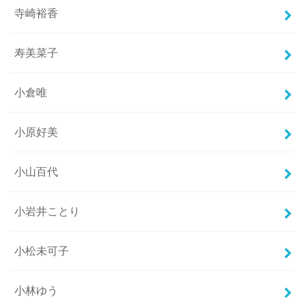
寺崎裕香
寿美菜子
小倉唯
小原好美
小山百代
小岩井ことり
小松未可子
小林ゆう