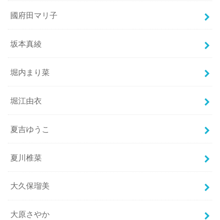
國府田マリ子
坂本真綾
堀内まり菜
堀江由衣
夏吉ゆうこ
夏川椎菜
大久保瑠美
大原さやか