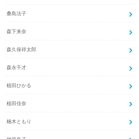
桑島法子
森下来奈
森久保祥太郎
森永千才
植田ひかる
植田佳奈
楠木ともり