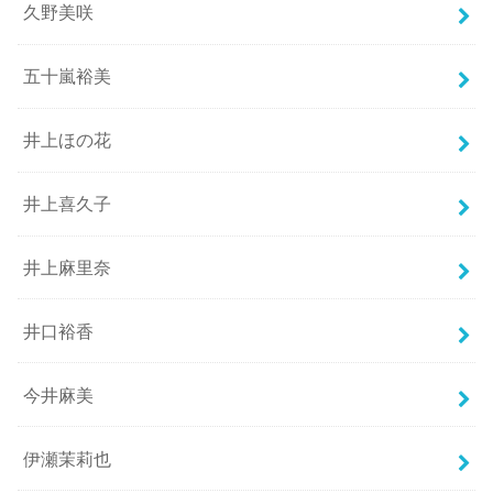
久野美咲
五十嵐裕美
井上ほの花
井上喜久子
井上麻里奈
井口裕香
今井麻美
伊瀬茉莉也