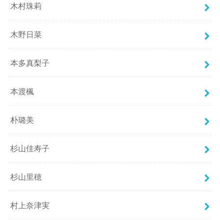
木村珠莉
木野日菜
本多真梨子
本渡楓
朴璐美
杉山佳寿子
杉山里穂
村上奈津実