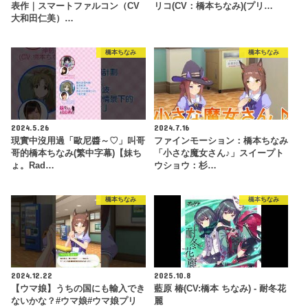
表作｜スマートファルコン（CV
リコ(CV：橋本ちなみ)(プリ…
大和田仁美）…
橋本ちなみ
橋本ちなみ
2024.5.26
2024.7.16
現實中沒用過「歐尼醬～♡」叫哥
ファインモーション：橋本ちなみ
哥的橋本ちなみ(繁中字幕)【妹ち
「小さな魔女さん♪」スイープト
ょ。Rad…
ウショウ：杉…
橋本ちなみ
橋本ちなみ
2024.12.22
2025.10.8
【ウマ娘】うちの国にも輸入でき
藍原 椿(CV:橋本 ちなみ) - 耐冬花
ないかな？#ウマ娘#ウマ娘プリ
麗