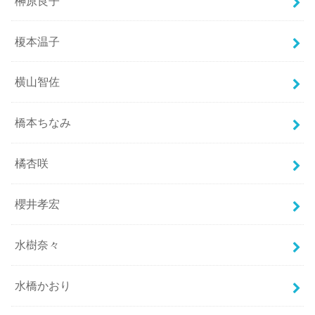
榊原良子
榎本温子
横山智佐
橋本ちなみ
橘杏咲
櫻井孝宏
水樹奈々
水橋かおり