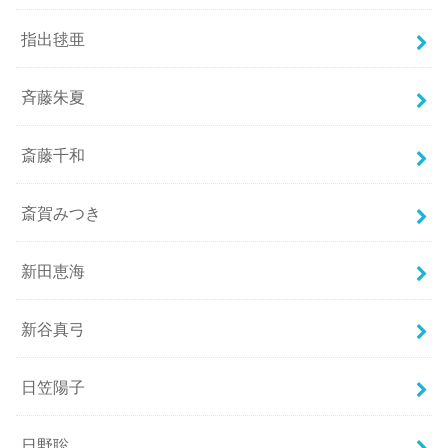
指出毬亜
斉藤朱夏
斎藤千和
斎賀みつき
新田恵海
新谷真弓
日笠陽子
日野聡