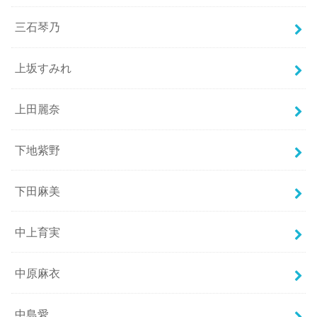
三石琴乃
上坂すみれ
上田麗奈
下地紫野
下田麻美
中上育実
中原麻衣
中島愛