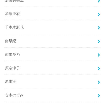
加隈亜衣
千本木彩花
南早紀
南條愛乃
原奈津子
原由実
古木のぞみ