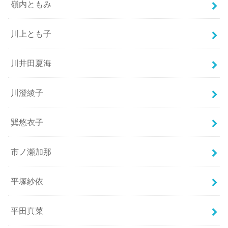
嶺内ともみ
川上とも子
川井田夏海
川澄綾子
巽悠衣子
市ノ瀬加那
平塚紗依
平田真菜