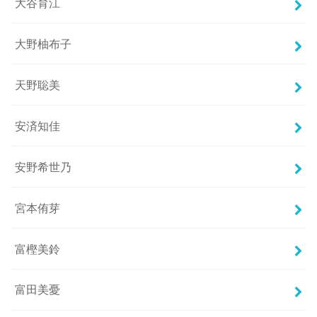
大谷育江
大野柚布子
天野聡美
安済知佳
安野希世乃
宮本侑芽
富樫美鈴
富田美憂