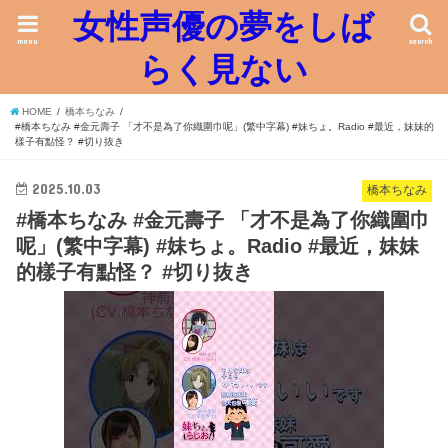
女性声優の夢をしば
menu
search
らく見ない
HOME
橋本ちなみ
#橋本ちなみ #金元壽子 「才不是為了你織圍巾呢」(繁中字幕) #妹ちょ。Radio #最近，妹妹的
樣子有點怪？ #切り抜き
2025.10.03
橋本ちなみ
#橋本ちなみ #金元壽子 「才不是為了你織圍巾
呢」(繁中字幕) #妹ちょ。Radio #最近，妹妹
的樣子有點怪？ #切り抜き