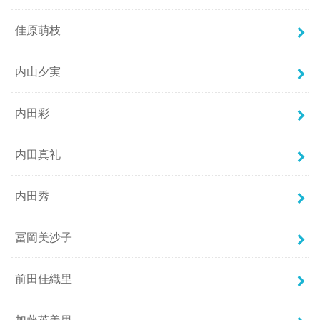
佳原萌枝
内山夕実
内田彩
内田真礼
内田秀
冨岡美沙子
前田佳織里
加藤英美里