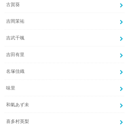
古賀葵
吉岡茉祐
吉武千颯
吉田有里
名塚佳織
味里
和氣あず未
喜多村英梨